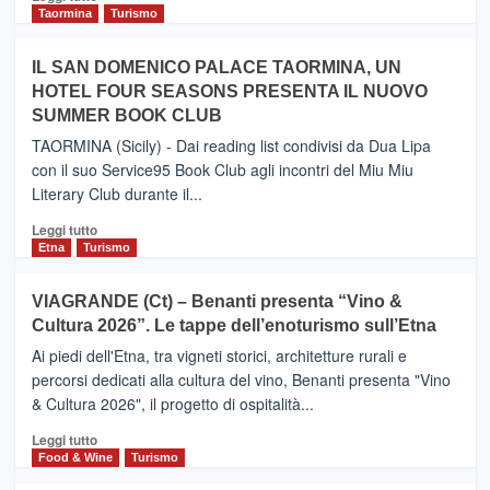
e
di
Taormina
Turismo
Zanzibar
più
operato
su
IL SAN DOMENICO PALACE TAORMINA, UN
da
PIEDIMONTE
Neos
HOTEL FOUR SEASONS PRESENTA IL NUOVO
ETNEO
SUMMER BOOK CLUB
–
Meta
TAORMINA (Sicily) - Dai reading list condivisi da Dua Lipa
turistica
con il suo Service95 Book Club agli incontri del Miu Miu
privilegiata
Literary Club durante il...
secondo
i
Leggi
Leggi tutto
dati
di
Etna
Turismo
di
più
Airbnb.
su
VIAGRANDE (Ct) – Benanti presenta “Vino &
Anche
IL
la
Cultura 2026”. Le tappe dell’enoturismo sull’Etna
SAN
Valle
DOMENICO
Ai piedi dell'Etna, tra vigneti storici, architetture rurali e
Alcantara
PALACE
percorsi dedicati alla cultura del vino, Benanti presenta "Vino
nei
TAORMINA,
& Cultura 2026", il progetto di ospitalità...
primi
UN
posti
HOTEL
Leggi
Leggi tutto
nella
FOUR
di
Food & Wine
Turismo
classifica
SEASONS
più