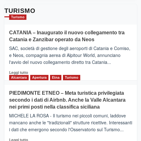
TURISMO
Turismo
CATANIA – Inaugurato il nuovo collegamento tra
Catania e Zanzibar operato da Neos
SAC, società di gestione degli aeroporti di Catania e Comiso,
e Neos, compagnia aerea di Alpitour World, annunciano
l'avvio del nuovo collegamento diretto tra Catania...
Leggi
Leggi tutto
di
Alcantara
Apertura
Etna
Turismo
più
su
PIEDIMONTE ETNEO – Meta turistica privilegiata
CATANIA
secondo i dati di Airbnb. Anche la Valle Alcantara
–
nei primi posti nella classifica siciliana
Inaugurato
il
MICHELE LA ROSA - Il turismo nei piccoli comuni, laddove
nuovo
mancano anche le "tradizionali" strutture ricettive. Interessanti
collegamento
i dati che emergono secondo l'Osservatorio sul Turismo...
tra
Catania
Leggi
Leggi tutto