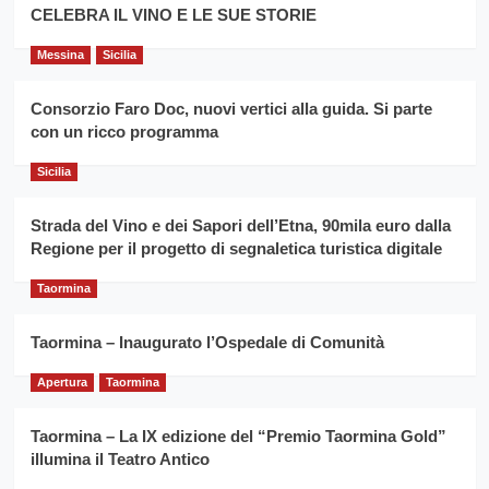
filiera
CELEBRA IL VINO E LE SUE STORIE
il
del
secondo
grano
anno
Messina
Sicilia
duro
consecutivo
siciliano
vince
Consorzio Faro Doc, nuovi vertici alla guida. Si parte
Franco
con un ricco programma
Caruso
Sicilia
Strada del Vino e dei Sapori dell’Etna, 90mila euro dalla
Regione per il progetto di segnaletica turistica digitale
Taormina
Taormina – Inaugurato l’Ospedale di Comunità
Apertura
Taormina
Taormina – La IX edizione del “Premio Taormina Gold”
illumina il Teatro Antico