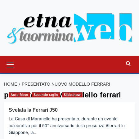
Vai
al
contenuto
Menu
principale
HOME
PRESENTATO NUOVO MODELLO FERRARI
presentato nuovo modello ferrari
Auto-Moto
Secondo taglio
Slideshow
Svelata la Ferrari J50
La Casa di Maranello ha presentato, durante un evento
celebrativo per il 50° anniversario della presenza #ferrari in
Giappone, la...