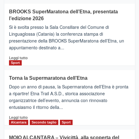
ad
Helsinki
BROOKS SuperMaratona dell’Etna, presentata
con
la
l’edizione 2026
Finnair.
Si è svolta presso la Sala Consiliare del Comune di
Al
Linguaglossa (Catania) la conferenza stampa di
via
presentazione della BROOKS SuperMaratona dell’Etna, un
i
appuntamento destinato a...
collegamenti
Leggi
Leggi tutto
di
Sport
più
su
Torna la Supermaratona dell’Etna
BROOKS
Dopo un anno di pausa, la Supermaratona dell’Etna è pronta
SuperMaratona
dell’Etna,
a ripartire! Etna Trail A.S.D., storica associazione
presentata
organizzatrice dell’evento, annuncia con rinnovato
l’edizione
entusiasmo il ritorno della...
2026
Leggi
Leggi tutto
di
Alcantara
Secondo taglio
Sport
più
su
MOIO ALCANTARA – Vivicittà, alla scoperta del