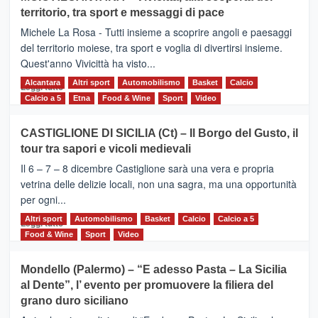
Torna
territorio, tra sport e messaggi di pace
la
Supermaratona
Michele La Rosa - Tutti insieme a scoprire angoli e paesaggi
dell’Etna
del territorio moiese, tra sport e voglia di divertirsi insieme.
Quest'anno Vivicittà ha visto...
Alcantara
Leggi
Altri sport
Automobilismo
Basket
Calcio
Leggi tutto
di
Calcio a 5
Etna
Food & Wine
Sport
Video
più
su
CASTIGLIONE DI SICILIA (Ct) – Il Borgo del Gusto, il
MOIO
tour tra sapori e vicoli medievali
ALCANTARA
–
Il 6 – 7 – 8 dicembre Castiglione sarà una vera e propria
Vivicittà,
vetrina delle delizie locali, non una sagra, ma una opportunità
alla
per ogni...
scoperta
del
Altri sport
Leggi
Automobilismo
Basket
Calcio
Calcio a 5
Leggi tutto
territorio,
di
Food & Wine
Sport
Video
tra
più
sport
su
Mondello (Palermo) – “E adesso Pasta – La Sicilia
e
CASTIGLIONE
al Dente”, l’ evento per promuovere la filiera del
messaggi
DI
di
grano duro siciliano
SICILIA
pace
(Ct)