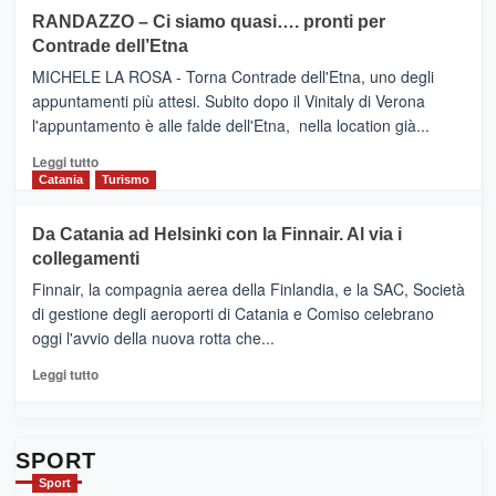
siciliana
PRESENTA
su
RANDAZZO – Ci siamo quasi…. pronti per
IL
VIAGRANDE
Contrade dell’Etna
NUOVO
(Ct)
SUMMER
–
MICHELE LA ROSA - Torna Contrade dell'Etna, uno degli
BOOK
Benanti
appuntamenti più attesi. Subito dopo il Vinitaly di Verona
CLUB
presenta
l'appuntamento è alle falde dell'Etna, nella location già...
“Vino
&
Leggi
Leggi tutto
Cultura
di
Catania
Turismo
2026”.
più
Le
su
Da Catania ad Helsinki con la Finnair. Al via i
tappe
RANDAZZO
collegamenti
dell’enoturismo
–
sull’Etna
Ci
Finnair, la compagnia aerea della Finlandia, e la SAC, Società
siamo
di gestione degli aeroporti di Catania e Comiso celebrano
quasi….
oggi l'avvio della nuova rotta che...
pronti
per
Leggi
Leggi tutto
Contrade
di
dell’Etna
più
su
Da
SPORT
Catania
Sport