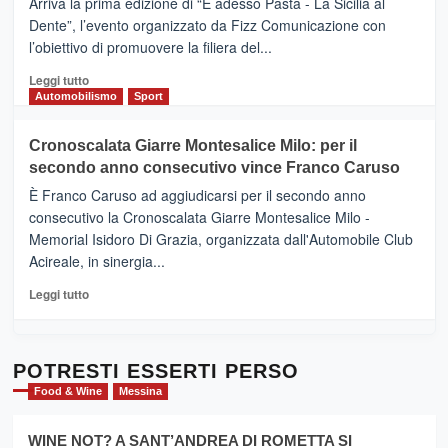
Arriva la prima edizione di “E adesso Pasta - La Sicilia al
–
Dente”, l’evento organizzato da Fizz Comunicazione con
Il
l’obiettivo di promuovere la filiera del...
Borgo
del
Leggi
Leggi tutto
Gusto,
di
Automobilismo
Sport
il
più
tour
su
Cronoscalata Giarre Montesalice Milo: per il
tra
Mondello
sapori
secondo anno consecutivo vince Franco Caruso
(Palermo)
e
–
È Franco Caruso ad aggiudicarsi per il secondo anno
vicoli
“E
consecutivo la Cronoscalata Giarre Montesalice Milo -
medievali
adesso
Memorial Isidoro Di Grazia, organizzata dall'Automobile Club
Pasta
Acireale, in sinergia...
–
La
Leggi
Leggi tutto
Sicilia
di
al
più
Dente”,
su
l’
Cronoscalata
POTRESTI ESSERTI PERSO
evento
Giarre
Food & Wine
Messina
per
Montesalice
promuovere
Milo:
la
WINE NOT? A SANT’ANDREA DI ROMETTA SI
per