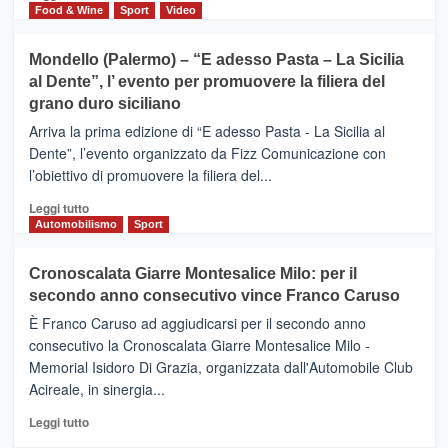
territorio,
di
Food & Wine
Sport
Video
tra
più
sport
su
Mondello (Palermo) – “E adesso Pasta – La Sicilia
e
CASTIGLIONE
al Dente”, l’ evento per promuovere la filiera del
messaggi
DI
di
grano duro siciliano
SICILIA
pace
(Ct)
Arriva la prima edizione di “E adesso Pasta - La Sicilia al
–
Dente”, l’evento organizzato da Fizz Comunicazione con
Il
l’obiettivo di promuovere la filiera del...
Borgo
del
Leggi
Leggi tutto
Gusto,
di
Automobilismo
Sport
il
più
tour
su
Cronoscalata Giarre Montesalice Milo: per il
tra
Mondello
sapori
secondo anno consecutivo vince Franco Caruso
(Palermo)
e
–
È Franco Caruso ad aggiudicarsi per il secondo anno
vicoli
“E
consecutivo la Cronoscalata Giarre Montesalice Milo -
medievali
adesso
Memorial Isidoro Di Grazia, organizzata dall'Automobile Club
Pasta
Acireale, in sinergia...
–
La
Leggi
Leggi tutto
Sicilia
di