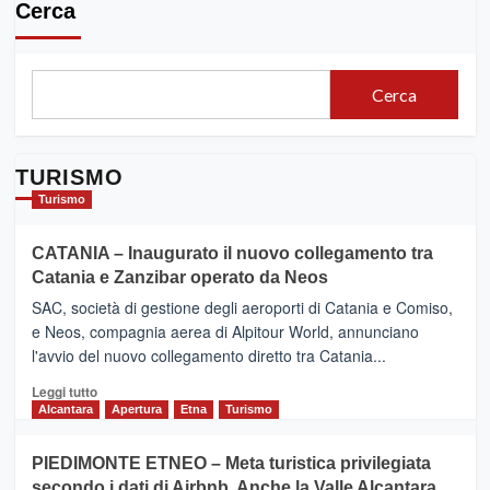
Cerca
Cerca
TURISMO
Turismo
CATANIA – Inaugurato il nuovo collegamento tra
Catania e Zanzibar operato da Neos
SAC, società di gestione degli aeroporti di Catania e Comiso,
e Neos, compagnia aerea di Alpitour World, annunciano
l'avvio del nuovo collegamento diretto tra Catania...
Leggi
Leggi tutto
di
Alcantara
Apertura
Etna
Turismo
più
su
PIEDIMONTE ETNEO – Meta turistica privilegiata
CATANIA
secondo i dati di Airbnb. Anche la Valle Alcantara