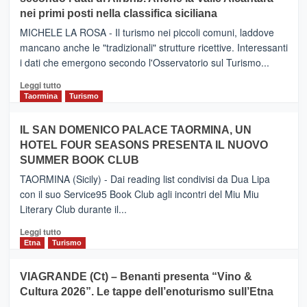
–
nei primi posti nella classifica siciliana
Inaugurato
il
MICHELE LA ROSA - Il turismo nei piccoli comuni, laddove
nuovo
mancano anche le "tradizionali" strutture ricettive. Interessanti
collegamento
i dati che emergono secondo l'Osservatorio sul Turismo...
tra
Catania
Leggi
Leggi tutto
e
di
Taormina
Turismo
Zanzibar
più
operato
su
IL SAN DOMENICO PALACE TAORMINA, UN
da
PIEDIMONTE
Neos
HOTEL FOUR SEASONS PRESENTA IL NUOVO
ETNEO
SUMMER BOOK CLUB
–
Meta
TAORMINA (Sicily) - Dai reading list condivisi da Dua Lipa
turistica
con il suo Service95 Book Club agli incontri del Miu Miu
privilegiata
Literary Club durante il...
secondo
i
Leggi
Leggi tutto
dati
di
Etna
Turismo
di
più
Airbnb.
su
VIAGRANDE (Ct) – Benanti presenta “Vino &
Anche
IL
la
Cultura 2026”. Le tappe dell’enoturismo sull’Etna
SAN
Valle