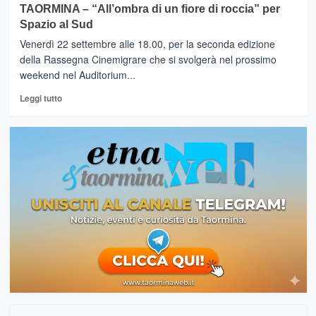
su
TAORMINA – “All’ombra di un fiore di roccia” per
Sommelier
TAORMINA
Spazio al Sud
torna
–
in
Associazione
Venerdì 22 settembre alle 18.00, per la seconda edizione
Sicilia
Italiana
della Rassegna Cinemigrare che si svolgerà nel prossimo
Sommelier,
weekend nel Auditorium...
sabato
il
Leggi
Leggi tutto
51°
di
Congresso
più
Nazionale
su
TAORMINA
–
“All’ombra
di
un
fiore
di
roccia”
per
Spazio
al
Sud