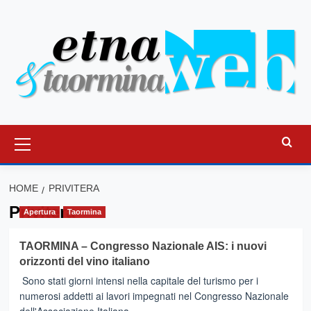
Vai
al
contenuto
Menu
principale
HOME
PRIVITERA
Privitera
Apertura
Taormina
TAORMINA – Congresso Nazionale AIS: i nuovi
orizzonti del vino italiano
Sono stati giorni intensi nella capitale del turismo per i
numerosi addetti ai lavori impegnati nel Congresso Nazionale