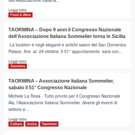
dell'Associazione Italiana...
Leggi
Leggi tutto
di
Food & Wine
più
su
TAORMINA – Dopo 9 anni il Congresso Nazionale
TAORMINA
dell’Associazione Italiana Sommelier torna in Sicilia
–
Congresso
La location è negli eleganti e antichi saloni del San Domenico
Nazionale
Palace, fino al 29 ottobre, Il 51° appuntamento sarà con...
AIS:
Leggi
i
Leggi tutto
di
nuovi
Taormina
più
orizzonti
su
del
TAORMINA – Associazione Italiana Sommelier,
TAORMINA
vino
sabato il 51° Congresso Nazionale
–
italiano
Dopo
Michele La Rosa - Tutto pronto per il Congresso Nazionale
9
Ais, l'Associazione Italiana Sommelier. diversi gli eventi di
anni
settore e...
il
Congresso
Leggi
Leggi tutto
Nazionale
di
Cultura
Ionica
Taormina
dell’Associazione
più
Italiana