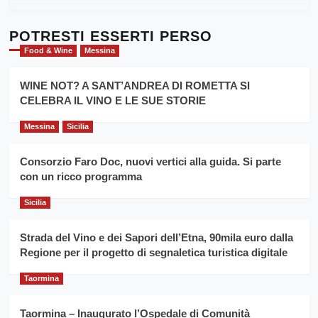
al
più
Dente”,
su
l’
Cronoscalata
POTRESTI ESSERTI PERSO
evento
Giarre
Food & Wine
Messina
per
Montesalice
promuovere
Milo:
la
WINE NOT? A SANT’ANDREA DI ROMETTA SI
per
filiera
CELEBRA IL VINO E LE SUE STORIE
il
del
secondo
grano
anno
Messina
Sicilia
duro
consecutivo
siciliano
vince
Consorzio Faro Doc, nuovi vertici alla guida. Si parte
Franco
con un ricco programma
Caruso
Sicilia
Strada del Vino e dei Sapori dell’Etna, 90mila euro dalla
Regione per il progetto di segnaletica turistica digitale
Taormina
Taormina – Inaugurato l’Ospedale di Comunità