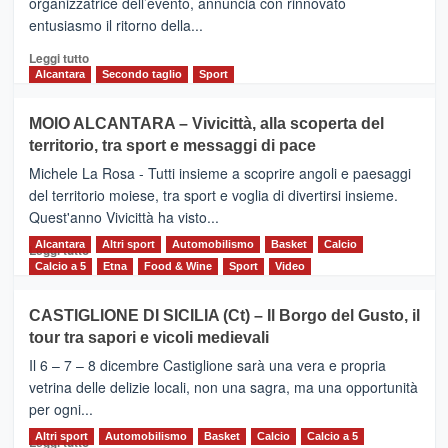
organizzatrice dell’evento, annuncia con rinnovato
l’edizione
entusiasmo il ritorno della...
2026
Leggi
Leggi tutto
di
Alcantara
Secondo taglio
Sport
più
su
MOIO ALCANTARA – Vivicittà, alla scoperta del
Torna
territorio, tra sport e messaggi di pace
la
Supermaratona
Michele La Rosa - Tutti insieme a scoprire angoli e paesaggi
dell’Etna
del territorio moiese, tra sport e voglia di divertirsi insieme.
Quest'anno Vivicittà ha visto...
Alcantara
Leggi
Altri sport
Automobilismo
Basket
Calcio
Leggi tutto
di
Calcio a 5
Etna
Food & Wine
Sport
Video
più
su
CASTIGLIONE DI SICILIA (Ct) – Il Borgo del Gusto, il
MOIO
tour tra sapori e vicoli medievali
ALCANTARA
–
Il 6 – 7 – 8 dicembre Castiglione sarà una vera e propria
Vivicittà,
vetrina delle delizie locali, non una sagra, ma una opportunità
alla
per ogni...
scoperta
del
Altri sport
Leggi
Automobilismo
Basket
Calcio
Calcio a 5
Leggi tutto