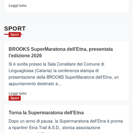
per
Leggi
Leggi tutto
Contrade
di
dell’Etna
più
su
Da
SPORT
Catania
Sport
ad
Helsinki
BROOKS SuperMaratona dell’Etna, presentata
con
la
l’edizione 2026
Finnair.
Si è svolta presso la Sala Consiliare del Comune di
Al
Linguaglossa (Catania) la conferenza stampa di
via
presentazione della BROOKS SuperMaratona dell’Etna, un
i
appuntamento destinato a...
collegamenti
Leggi
Leggi tutto
di
Sport
più
su
Torna la Supermaratona dell’Etna
BROOKS
Dopo un anno di pausa, la Supermaratona dell’Etna è pronta
SuperMaratona
dell’Etna,
a ripartire! Etna Trail A.S.D., storica associazione
presentata