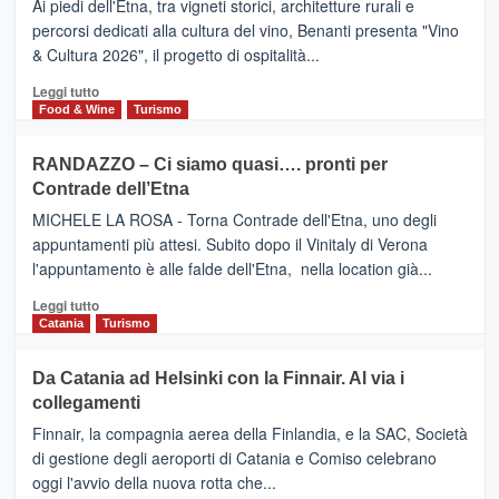
DOMENICO
Ai piedi dell'Etna, tra vigneti storici, architetture rurali e
Alcantara
PALACE
percorsi dedicati alla cultura del vino, Benanti presenta "Vino
nei
TAORMINA,
& Cultura 2026", il progetto di ospitalità...
primi
UN
posti
HOTEL
Leggi
Leggi tutto
nella
FOUR
di
Food & Wine
Turismo
classifica
SEASONS
più
siciliana
PRESENTA
su
RANDAZZO – Ci siamo quasi…. pronti per
IL
VIAGRANDE
Contrade dell’Etna
NUOVO
(Ct)
SUMMER
–
MICHELE LA ROSA - Torna Contrade dell'Etna, uno degli
BOOK
Benanti
appuntamenti più attesi. Subito dopo il Vinitaly di Verona
CLUB
presenta
l'appuntamento è alle falde dell'Etna, nella location già...
“Vino
&
Leggi
Leggi tutto
Cultura
di
Catania
Turismo
2026”.
più
Le
su
Da Catania ad Helsinki con la Finnair. Al via i
tappe
RANDAZZO
collegamenti
dell’enoturismo
–
sull’Etna
Ci
Finnair, la compagnia aerea della Finlandia, e la SAC, Società
siamo
di gestione degli aeroporti di Catania e Comiso celebrano
quasi….
oggi l'avvio della nuova rotta che...
pronti