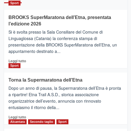
Catania
Sport
ad
Helsinki
BROOKS SuperMaratona dell’Etna, presentata
con
la
l’edizione 2026
Finnair.
Si è svolta presso la Sala Consiliare del Comune di
Al
Linguaglossa (Catania) la conferenza stampa di
via
presentazione della BROOKS SuperMaratona dell’Etna, un
i
appuntamento destinato a...
collegamenti
Leggi
Leggi tutto
di
Sport
più
su
Torna la Supermaratona dell’Etna
BROOKS
Dopo un anno di pausa, la Supermaratona dell’Etna è pronta
SuperMaratona
dell’Etna,
a ripartire! Etna Trail A.S.D., storica associazione
presentata
organizzatrice dell’evento, annuncia con rinnovato
l’edizione
entusiasmo il ritorno della...
2026
Leggi
Leggi tutto
di
Alcantara
Secondo taglio
Sport
più