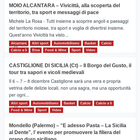
su
MOIO ALCANTARA – Vivicittà, alla scoperta del
Torna
territorio, tra sport e messaggi di pace
la
Supermaratona
Michele La Rosa - Tutti insieme a scoprire angoli e paesaggi
dell’Etna
del territorio moiese, tra sport e voglia di divertirsi insieme.
Quest'anno Vivicittà ha visto...
Alcantara
Leggi
Altri sport
Automobilismo
Basket
Calcio
Leggi tutto
di
Calcio a 5
Etna
Food & Wine
Sport
Video
più
su
CASTIGLIONE DI SICILIA (Ct) – Il Borgo del Gusto, il
MOIO
tour tra sapori e vicoli medievali
ALCANTARA
–
Il 6 – 7 – 8 dicembre Castiglione sarà una vera e propria
Vivicittà,
vetrina delle delizie locali, non una sagra, ma una opportunità
alla
per ogni...
scoperta
del
Altri sport
Leggi
Automobilismo
Basket
Calcio
Calcio a 5
Leggi tutto
territorio,
di
Food & Wine
Sport
Video
tra
più
sport
su
Mondello (Palermo) – “E adesso Pasta – La Sicilia
e
CASTIGLIONE
al Dente”, l’ evento per promuovere la filiera del
messaggi
DI
di
grano duro siciliano
SICILIA