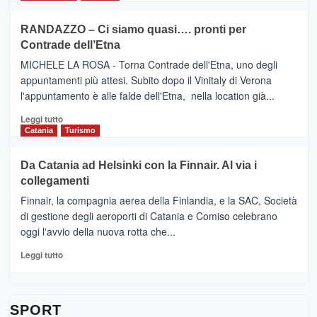
classifica
SEASONS
più
siciliana
PRESENTA
su
RANDAZZO – Ci siamo quasi…. pronti per
IL
VIAGRANDE
Contrade dell’Etna
NUOVO
(Ct)
SUMMER
–
MICHELE LA ROSA - Torna Contrade dell'Etna, uno degli
BOOK
Benanti
appuntamenti più attesi. Subito dopo il Vinitaly di Verona
CLUB
presenta
l'appuntamento è alle falde dell'Etna, nella location già...
“Vino
&
Leggi
Leggi tutto
Cultura
di
Catania
Turismo
2026”.
più
Le
su
Da Catania ad Helsinki con la Finnair. Al via i
tappe
RANDAZZO
collegamenti
dell’enoturismo
–
sull’Etna
Ci
Finnair, la compagnia aerea della Finlandia, e la SAC, Società
siamo
di gestione degli aeroporti di Catania e Comiso celebrano
quasi….
oggi l'avvio della nuova rotta che...
pronti
per
Leggi
Leggi tutto
Contrade
di
dell’Etna
più
su
Da
SPORT