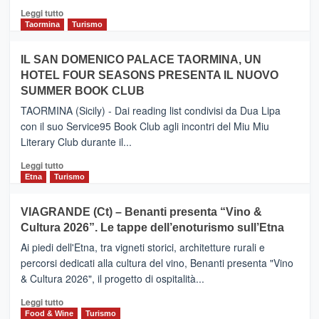
Catania
Leggi
Leggi tutto
e
di
Taormina
Turismo
Zanzibar
più
operato
su
IL SAN DOMENICO PALACE TAORMINA, UN
da
PIEDIMONTE
Neos
HOTEL FOUR SEASONS PRESENTA IL NUOVO
ETNEO
SUMMER BOOK CLUB
–
Meta
TAORMINA (Sicily) - Dai reading list condivisi da Dua Lipa
turistica
con il suo Service95 Book Club agli incontri del Miu Miu
privilegiata
Literary Club durante il...
secondo
i
Leggi
Leggi tutto
dati
di
Etna
Turismo
di
più
Airbnb.
su
VIAGRANDE (Ct) – Benanti presenta “Vino &
Anche
IL
la
Cultura 2026”. Le tappe dell’enoturismo sull’Etna
SAN
Valle
DOMENICO
Ai piedi dell'Etna, tra vigneti storici, architetture rurali e
Alcantara
PALACE
percorsi dedicati alla cultura del vino, Benanti presenta "Vino
nei
TAORMINA,
& Cultura 2026", il progetto di ospitalità...
primi
UN
posti
HOTEL
Leggi
Leggi tutto
nella
FOUR
di
Food & Wine
Turismo