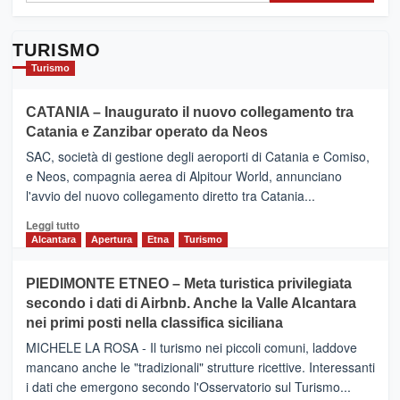
TURISMO
Turismo
CATANIA – Inaugurato il nuovo collegamento tra
Catania e Zanzibar operato da Neos
SAC, società di gestione degli aeroporti di Catania e Comiso,
e Neos, compagnia aerea di Alpitour World, annunciano
l'avvio del nuovo collegamento diretto tra Catania...
Leggi
Leggi tutto
di
Alcantara
Apertura
Etna
Turismo
più
su
PIEDIMONTE ETNEO – Meta turistica privilegiata
CATANIA
secondo i dati di Airbnb. Anche la Valle Alcantara
–
nei primi posti nella classifica siciliana
Inaugurato
il
MICHELE LA ROSA - Il turismo nei piccoli comuni, laddove
nuovo
mancano anche le "tradizionali" strutture ricettive. Interessanti
collegamento
i dati che emergono secondo l'Osservatorio sul Turismo...
tra