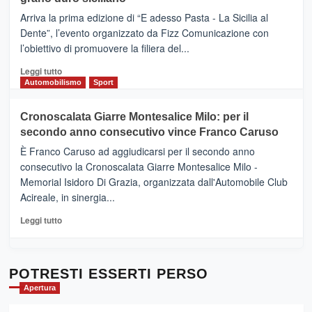
pace
(Ct)
Arriva la prima edizione di “E adesso Pasta - La Sicilia al
–
Dente”, l’evento organizzato da Fizz Comunicazione con
Il
l’obiettivo di promuovere la filiera del...
Borgo
del
Leggi
Leggi tutto
Gusto,
di
Automobilismo
Sport
il
più
tour
su
Cronoscalata Giarre Montesalice Milo: per il
tra
Mondello
sapori
secondo anno consecutivo vince Franco Caruso
(Palermo)
e
–
È Franco Caruso ad aggiudicarsi per il secondo anno
vicoli
“E
consecutivo la Cronoscalata Giarre Montesalice Milo -
medievali
adesso
Memorial Isidoro Di Grazia, organizzata dall'Automobile Club
Pasta
Acireale, in sinergia...
–
La
Leggi
Leggi tutto
Sicilia
di
al
più
Dente”,
su
l’
Cronoscalata
POTRESTI ESSERTI PERSO
evento
Giarre
Apertura
per
Montesalice
promuovere
Milo: