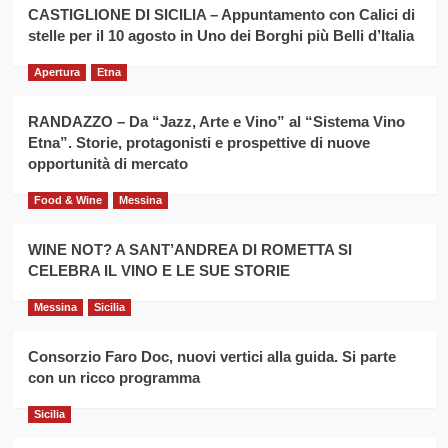
la
CASTIGLIONE DI SICILIA – Appuntamento con Calici di
per
filiera
stelle per il 10 agosto in Uno dei Borghi più Belli d’Italia
il
del
secondo
grano
anno
Apertura
Etna
duro
consecutivo
siciliano
vince
RANDAZZO – Da “Jazz, Arte e Vino” al “Sistema Vino
Franco
Etna”. Storie, protagonisti e prospettive di nuove
Caruso
opportunità di mercato
Food & Wine
Messina
WINE NOT? A SANT’ANDREA DI ROMETTA SI
CELEBRA IL VINO E LE SUE STORIE
Messina
Sicilia
Consorzio Faro Doc, nuovi vertici alla guida. Si parte
con un ricco programma
Sicilia