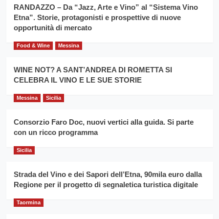
la
RANDAZZO – Da “Jazz, Arte e Vino” al “Sistema Vino
per
filiera
Etna”. Storie, protagonisti e prospettive di nuove
il
del
secondo
opportunità di mercato
grano
anno
duro
consecutivo
Food & Wine
Messina
siciliano
vince
Franco
WINE NOT? A SANT’ANDREA DI ROMETTA SI
Caruso
CELEBRA IL VINO E LE SUE STORIE
Messina
Sicilia
Consorzio Faro Doc, nuovi vertici alla guida. Si parte
con un ricco programma
Sicilia
Strada del Vino e dei Sapori dell’Etna, 90mila euro dalla
Regione per il progetto di segnaletica turistica digitale
Taormina