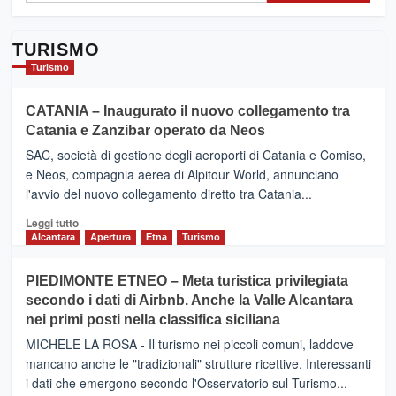
TURISMO
Turismo
CATANIA – Inaugurato il nuovo collegamento tra
Catania e Zanzibar operato da Neos
SAC, società di gestione degli aeroporti di Catania e Comiso,
e Neos, compagnia aerea di Alpitour World, annunciano
l'avvio del nuovo collegamento diretto tra Catania...
Leggi
Leggi tutto
di
Alcantara
Apertura
Etna
Turismo
più
su
PIEDIMONTE ETNEO – Meta turistica privilegiata
CATANIA
secondo i dati di Airbnb. Anche la Valle Alcantara
–
nei primi posti nella classifica siciliana
Inaugurato
il
MICHELE LA ROSA - Il turismo nei piccoli comuni, laddove
nuovo
mancano anche le "tradizionali" strutture ricettive. Interessanti
collegamento
i dati che emergono secondo l'Osservatorio sul Turismo...
tra