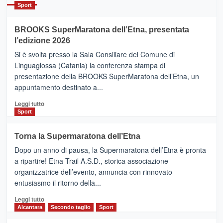
Catania
Sport
ad
Helsinki
BROOKS SuperMaratona dell’Etna, presentata
con
la
l’edizione 2026
Finnair.
Si è svolta presso la Sala Consiliare del Comune di
Al
Linguaglossa (Catania) la conferenza stampa di
via
presentazione della BROOKS SuperMaratona dell’Etna, un
i
appuntamento destinato a...
collegamenti
Leggi
Leggi tutto
di
Sport
più
su
Torna la Supermaratona dell’Etna
BROOKS
Dopo un anno di pausa, la Supermaratona dell’Etna è pronta
SuperMaratona
dell’Etna,
a ripartire! Etna Trail A.S.D., storica associazione
presentata
organizzatrice dell’evento, annuncia con rinnovato
l’edizione
entusiasmo il ritorno della...
2026
Leggi
Leggi tutto
di
Alcantara
Secondo taglio
Sport
più