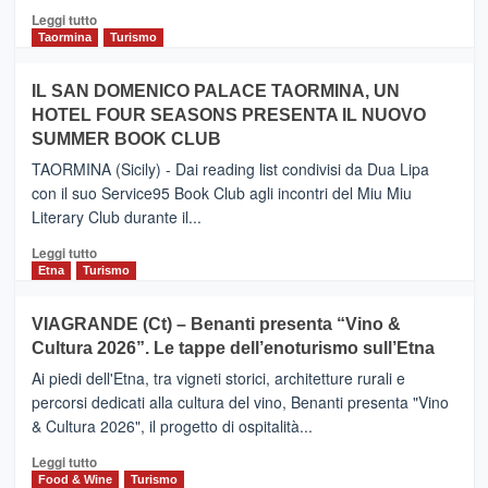
Catania
Leggi
Leggi tutto
e
di
Taormina
Turismo
Zanzibar
più
operato
su
IL SAN DOMENICO PALACE TAORMINA, UN
da
PIEDIMONTE
Neos
HOTEL FOUR SEASONS PRESENTA IL NUOVO
ETNEO
SUMMER BOOK CLUB
–
Meta
TAORMINA (Sicily) - Dai reading list condivisi da Dua Lipa
turistica
con il suo Service95 Book Club agli incontri del Miu Miu
privilegiata
Literary Club durante il...
secondo
i
Leggi
Leggi tutto
dati
di
Etna
Turismo
di
più
Airbnb.
su
VIAGRANDE (Ct) – Benanti presenta “Vino &
Anche
IL
la
Cultura 2026”. Le tappe dell’enoturismo sull’Etna
SAN
Valle
DOMENICO
Ai piedi dell'Etna, tra vigneti storici, architetture rurali e
Alcantara
PALACE
percorsi dedicati alla cultura del vino, Benanti presenta "Vino
nei
TAORMINA,
& Cultura 2026", il progetto di ospitalità...
primi
UN
posti
HOTEL
Leggi
Leggi tutto
nella
FOUR
di
Food & Wine
Turismo