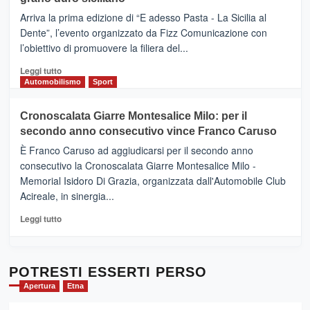
pace
(Ct)
Arriva la prima edizione di “E adesso Pasta - La Sicilia al
–
Dente”, l’evento organizzato da Fizz Comunicazione con
Il
l’obiettivo di promuovere la filiera del...
Borgo
del
Leggi
Leggi tutto
Gusto,
di
Automobilismo
Sport
il
più
tour
su
Cronoscalata Giarre Montesalice Milo: per il
tra
Mondello
sapori
secondo anno consecutivo vince Franco Caruso
(Palermo)
e
–
È Franco Caruso ad aggiudicarsi per il secondo anno
vicoli
“E
consecutivo la Cronoscalata Giarre Montesalice Milo -
medievali
adesso
Memorial Isidoro Di Grazia, organizzata dall'Automobile Club
Pasta
Acireale, in sinergia...
–
La
Leggi
Leggi tutto
Sicilia
di
al
più
Dente”,
su
l’
Cronoscalata
POTRESTI ESSERTI PERSO
evento
Giarre
Apertura
Etna
per
Montesalice
promuovere
Milo: