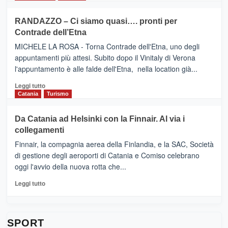
classifica
SEASONS
più
siciliana
PRESENTA
su
RANDAZZO – Ci siamo quasi…. pronti per
IL
VIAGRANDE
Contrade dell’Etna
NUOVO
(Ct)
SUMMER
–
MICHELE LA ROSA - Torna Contrade dell'Etna, uno degli
BOOK
Benanti
appuntamenti più attesi. Subito dopo il Vinitaly di Verona
CLUB
presenta
l'appuntamento è alle falde dell'Etna, nella location già...
“Vino
&
Leggi
Leggi tutto
Cultura
di
Catania
Turismo
2026”.
più
Le
su
Da Catania ad Helsinki con la Finnair. Al via i
tappe
RANDAZZO
collegamenti
dell’enoturismo
–
sull’Etna
Ci
Finnair, la compagnia aerea della Finlandia, e la SAC, Società
siamo
di gestione degli aeroporti di Catania e Comiso celebrano
quasi….
oggi l'avvio della nuova rotta che...
pronti
per
Leggi
Leggi tutto
Contrade
di
dell’Etna
più
su
Da
SPORT