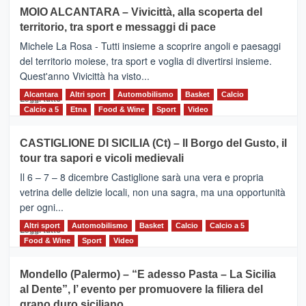
su
MOIO ALCANTARA – Vivicittà, alla scoperta del
Torna
territorio, tra sport e messaggi di pace
la
Supermaratona
Michele La Rosa - Tutti insieme a scoprire angoli e paesaggi
dell’Etna
del territorio moiese, tra sport e voglia di divertirsi insieme.
Quest'anno Vivicittà ha visto...
Alcantara
Leggi
Altri sport
Automobilismo
Basket
Calcio
Leggi tutto
di
Calcio a 5
Etna
Food & Wine
Sport
Video
più
su
CASTIGLIONE DI SICILIA (Ct) – Il Borgo del Gusto, il
MOIO
tour tra sapori e vicoli medievali
ALCANTARA
–
Il 6 – 7 – 8 dicembre Castiglione sarà una vera e propria
Vivicittà,
vetrina delle delizie locali, non una sagra, ma una opportunità
alla
per ogni...
scoperta
del
Altri sport
Leggi
Automobilismo
Basket
Calcio
Calcio a 5
Leggi tutto
territorio,
di
Food & Wine
Sport
Video
tra
più
sport
su
Mondello (Palermo) – “E adesso Pasta – La Sicilia
e
CASTIGLIONE
al Dente”, l’ evento per promuovere la filiera del
messaggi
DI
di
grano duro siciliano
SICILIA