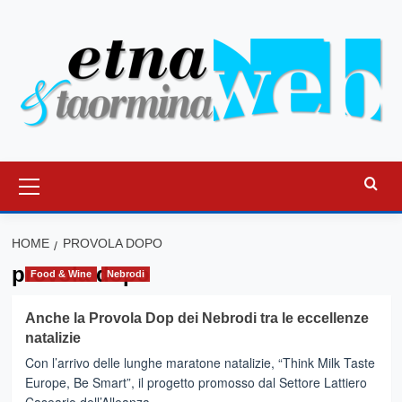
Vai
al
contenuto
Menu
principale
HOME
PROVOLA DOPO
provola dopo
Food & Wine
Nebrodi
Anche la Provola Dop dei Nebrodi tra le eccellenze
natalizie
Con l’arrivo delle lunghe maratone natalizie, “Think Milk Taste
Europe, Be Smart”, il progetto promosso dal Settore Lattiero