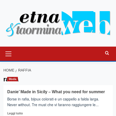
Vai
al
contenuto
Menu
principale
HOME
RAFFIA
raffia
Moda
Danie’ Made in Sicily – What you need for summer
Borse in rafia, bijoux colorati e un cappello a falda larga.
Never without. Tre must che vi faranno raggiungere le...
Leggi
Leggi tutto