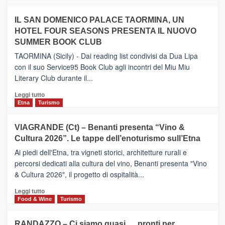
Zanzibar
più
operato
su
IL SAN DOMENICO PALACE TAORMINA, UN
da
PIEDIMONTE
Neos
HOTEL FOUR SEASONS PRESENTA IL NUOVO
ETNEO
SUMMER BOOK CLUB
–
Meta
TAORMINA (Sicily) - Dai reading list condivisi da Dua Lipa
turistica
con il suo Service95 Book Club agli incontri del Miu Miu
privilegiata
Literary Club durante il...
secondo
i
Leggi
Leggi tutto
dati
di
Etna
Turismo
di
più
Airbnb.
su
VIAGRANDE (Ct) – Benanti presenta “Vino &
Anche
IL
la
Cultura 2026”. Le tappe dell’enoturismo sull’Etna
SAN
Valle
DOMENICO
Ai piedi dell'Etna, tra vigneti storici, architetture rurali e
Alcantara
PALACE
percorsi dedicati alla cultura del vino, Benanti presenta "Vino
nei
TAORMINA,
& Cultura 2026", il progetto di ospitalità...
primi
UN
posti
HOTEL
Leggi
Leggi tutto
nella
FOUR
di
Food & Wine
Turismo
classifica
SEASONS
più
siciliana
PRESENTA
su
RANDAZZO – Ci siamo quasi…. pronti per