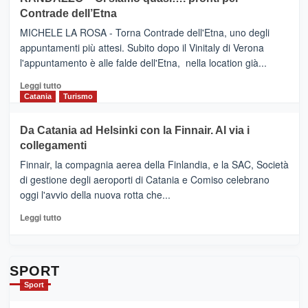
IL
VIAGRANDE
Contrade dell’Etna
NUOVO
(Ct)
SUMMER
–
MICHELE LA ROSA - Torna Contrade dell'Etna, uno degli
BOOK
Benanti
appuntamenti più attesi. Subito dopo il Vinitaly di Verona
CLUB
presenta
l'appuntamento è alle falde dell'Etna, nella location già...
“Vino
&
Leggi
Leggi tutto
Cultura
di
Catania
Turismo
2026”.
più
Le
su
Da Catania ad Helsinki con la Finnair. Al via i
tappe
RANDAZZO
collegamenti
dell’enoturismo
–
sull’Etna
Ci
Finnair, la compagnia aerea della Finlandia, e la SAC, Società
siamo
di gestione degli aeroporti di Catania e Comiso celebrano
quasi….
oggi l'avvio della nuova rotta che...
pronti
per
Leggi
Leggi tutto
Contrade
di
dell’Etna
più
su
Da
SPORT
Catania
Sport
ad
Helsinki