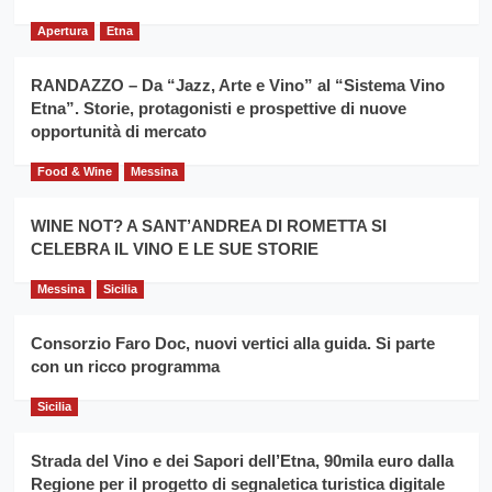
del
secondo
grano
anno
Apertura
Etna
duro
consecutivo
siciliano
vince
RANDAZZO – Da “Jazz, Arte e Vino” al “Sistema Vino
Franco
Etna”. Storie, protagonisti e prospettive di nuove
Caruso
opportunità di mercato
Food & Wine
Messina
WINE NOT? A SANT’ANDREA DI ROMETTA SI
CELEBRA IL VINO E LE SUE STORIE
Messina
Sicilia
Consorzio Faro Doc, nuovi vertici alla guida. Si parte
con un ricco programma
Sicilia
Strada del Vino e dei Sapori dell’Etna, 90mila euro dalla
Regione per il progetto di segnaletica turistica digitale