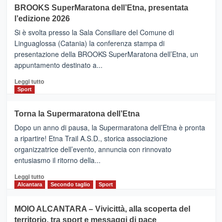
BROOKS SuperMaratona dell’Etna, presentata
con
la
l’edizione 2026
Finnair.
Si è svolta presso la Sala Consiliare del Comune di
Al
Linguaglossa (Catania) la conferenza stampa di
via
presentazione della BROOKS SuperMaratona dell’Etna, un
i
appuntamento destinato a...
collegamenti
Leggi
Leggi tutto
di
Sport
più
su
Torna la Supermaratona dell’Etna
BROOKS
Dopo un anno di pausa, la Supermaratona dell’Etna è pronta
SuperMaratona
dell’Etna,
a ripartire! Etna Trail A.S.D., storica associazione
presentata
organizzatrice dell’evento, annuncia con rinnovato
l’edizione
entusiasmo il ritorno della...
2026
Leggi
Leggi tutto
di
Alcantara
Secondo taglio
Sport
più
su
MOIO ALCANTARA – Vivicittà, alla scoperta del
Torna
territorio, tra sport e messaggi di pace
la