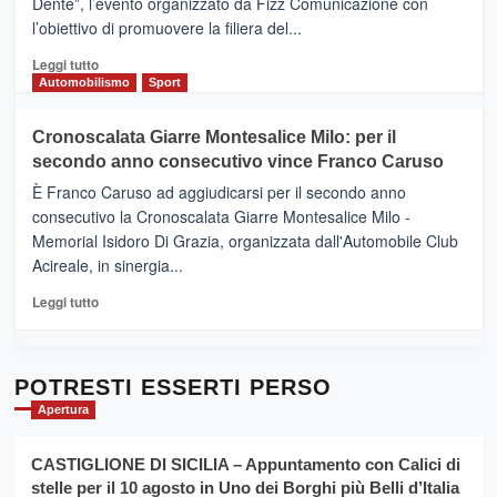
Dente”, l’evento organizzato da Fizz Comunicazione con
Il
l’obiettivo di promuovere la filiera del...
Borgo
del
Leggi
Leggi tutto
Gusto,
di
Automobilismo
Sport
il
più
tour
su
Cronoscalata Giarre Montesalice Milo: per il
tra
Mondello
sapori
secondo anno consecutivo vince Franco Caruso
(Palermo)
e
–
È Franco Caruso ad aggiudicarsi per il secondo anno
vicoli
“E
consecutivo la Cronoscalata Giarre Montesalice Milo -
medievali
adesso
Memorial Isidoro Di Grazia, organizzata dall'Automobile Club
Pasta
Acireale, in sinergia...
–
La
Leggi
Leggi tutto
Sicilia
di
al
più
Dente”,
su
l’
Cronoscalata
POTRESTI ESSERTI PERSO
evento
Giarre
Apertura
per
Montesalice
promuovere
Milo:
la
CASTIGLIONE DI SICILIA – Appuntamento con Calici di
per
filiera
stelle per il 10 agosto in Uno dei Borghi più Belli d’Italia
il