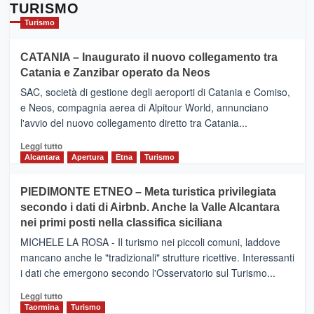
TURISMO
Turismo
CATANIA – Inaugurato il nuovo collegamento tra
Catania e Zanzibar operato da Neos
SAC, società di gestione degli aeroporti di Catania e Comiso,
e Neos, compagnia aerea di Alpitour World, annunciano
l'avvio del nuovo collegamento diretto tra Catania...
Leggi
Leggi tutto
di
Alcantara
Apertura
Etna
Turismo
più
su
PIEDIMONTE ETNEO – Meta turistica privilegiata
CATANIA
secondo i dati di Airbnb. Anche la Valle Alcantara
–
nei primi posti nella classifica siciliana
Inaugurato
il
MICHELE LA ROSA - Il turismo nei piccoli comuni, laddove
nuovo
mancano anche le "tradizionali" strutture ricettive. Interessanti
collegamento
i dati che emergono secondo l'Osservatorio sul Turismo...
tra
Catania
Leggi
Leggi tutto
e
di
Taormina
Turismo