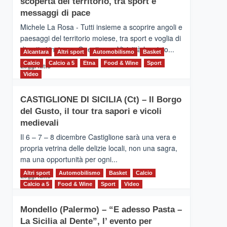
scoperta del territorio, tra sport e
la
Supermaratona
messaggi di pace
dell’Etna
Michele La Rosa - Tutti insieme a scoprire angoli e
paesaggi del territorio moiese, tra sport e voglia di
divertirsi insieme. Quest'anno Vivicittà ha visto...
Alcantara
Altri sport
Automobilismo
Basket
Calcio
Calcio a 5
Leggi
Etna
Food & Wine
Sport
Leggi tutto
di
Video
più
su
CASTIGLIONE DI SICILIA (Ct) – Il Borgo
MOIO
del Gusto, il tour tra sapori e vicoli
ALCANTARA
–
medievali
Vivicittà,
Il 6 – 7 – 8 dicembre Castiglione sarà una vera e
alla
propria vetrina delle delizie locali, non una sagra,
scoperta
ma una opportunità per ogni...
del
territorio,
Altri sport
Leggi
Automobilismo
Basket
Calcio
Leggi tutto
tra
di
Calcio a 5
Food & Wine
Sport
Video
sport
più
e
su
messaggi
Mondello (Palermo) – “E adesso Pasta –
CASTIGLIONE
di
La Sicilia al Dente”, l’ evento per
DI