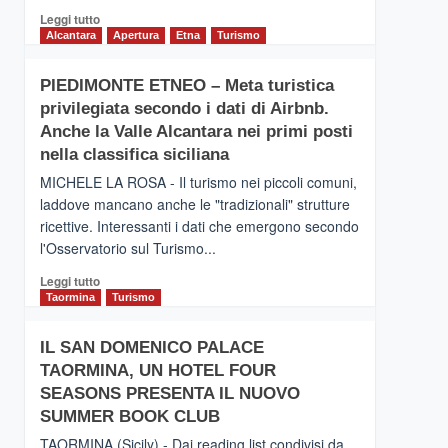
Leggi
Leggi tutto
di
Alcantara
Apertura
Etna
Turismo
più
su
PIEDIMONTE ETNEO – Meta turistica
CATANIA
privilegiata secondo i dati di Airbnb.
–
Inaugurato
Anche la Valle Alcantara nei primi posti
il
nella classifica siciliana
nuovo
MICHELE LA ROSA - Il turismo nei piccoli comuni,
collegamento
laddove mancano anche le "tradizionali" strutture
tra
ricettive. Interessanti i dati che emergono secondo
Catania
e
l'Osservatorio sul Turismo...
Zanzibar
Leggi
Leggi tutto
operato
di
Taormina
Turismo
da
più
Neos
su
IL SAN DOMENICO PALACE
PIEDIMONTE
TAORMINA, UN HOTEL FOUR
ETNEO
–
SEASONS PRESENTA IL NUOVO
Meta
SUMMER BOOK CLUB
turistica
TAORMINA (Sicily) - Dai reading list condivisi da