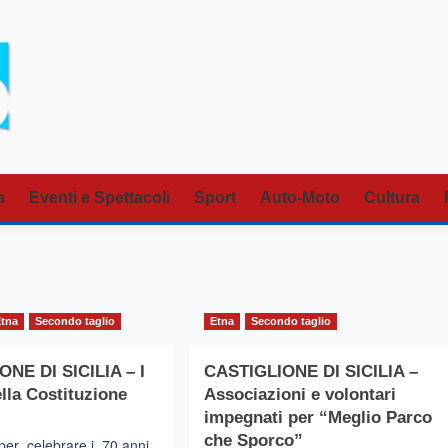
a
Eventi e Spettacoli
Sport
Auto-Moto
Cultura
Etna
Secondo taglio
Etna
Secondo taglio
NE DI SICILIA – I
CASTIGLIONE DI SICILIA –
ella Costituzione
Associazioni e volontari
impegnati per “Meglio Parco
che Sporco”
per celebrare i 70 anni