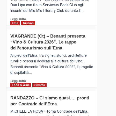
privilegiata
Dua Lipa con il suo Service95 Book Club agli
secondo
incontri del Miu Miu Literary Club durante il...
i
dati
Leggi
Leggi tutto
di
di
Etna
Turismo
Airbnb.
più
Anche
su
la
VIAGRANDE (Ct) – Benanti presenta
IL
Valle
“Vino & Cultura 2026”. Le tappe
SAN
Alcantara
DOMENICO
dell’enoturismo sull’Etna
nei
PALACE
primi
Ai piedi dell'Etna, tra vigneti storici, architetture
TAORMINA,
posti
rurali e percorsi dedicati alla cultura del vino,
UN
nella
Benanti presenta "Vino & Cultura 2026", il progetto
HOTEL
classifica
di ospitalità...
FOUR
siciliana
SEASONS
Leggi
Leggi tutto
PRESENTA
di
Food & Wine
Turismo
IL
più
NUOVO
su
SUMMER
RANDAZZO – Ci siamo quasi…. pronti
VIAGRANDE
BOOK
per Contrade dell’Etna
(Ct)
CLUB
–
MICHELE LA ROSA - Torna Contrade dell'Etna,
Benanti