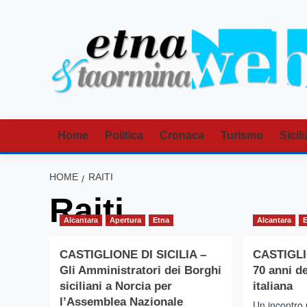
Vai
al
contenuto
Home
Politica
Cronaca
Turismo
Sicili
HOME
RAITI
Raiti
Alcantara
Apertura
Etna
Alcantara
CASTIGLIONE DI SICILIA –
CASTIGLIO
Gli Amministratori dei Borghi
70 anni d
siciliani a Norcia per
italiana
l’Assemblea Nazionale
Un incontro 