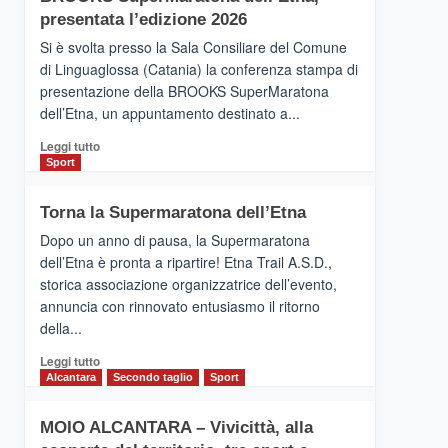
la
presentata l’edizione 2026
Finnair.
Si è svolta presso la Sala Consiliare del Comune
Al
di Linguaglossa (Catania) la conferenza stampa di
via
presentazione della BROOKS SuperMaratona
i
collegamenti
dell’Etna, un appuntamento destinato a...
Leggi
Leggi tutto
di
Sport
più
su
Torna la Supermaratona dell’Etna
BROOKS
SuperMaratona
Dopo un anno di pausa, la Supermaratona
dell’Etna,
dell’Etna è pronta a ripartire! Etna Trail A.S.D.,
presentata
storica associazione organizzatrice dell’evento,
l’edizione
annuncia con rinnovato entusiasmo il ritorno
2026
della...
Leggi
Leggi tutto
di
Alcantara
Secondo taglio
Sport
più
su
MOIO ALCANTARA – Vivicittà, alla
Torna