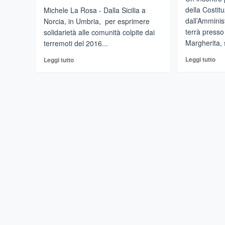
della Costit
Michele La Rosa - Dalla Sicilia a
dall’Amminis
Norcia, in Umbria, per esprimere
terrà press
solidarietà alle comunità colpite dai
Margherita, 
terremoti del 2016...
Leg
Leggi
Leggi tutto
Leggi tutto
di
di
più
più
su
su
CA
CASTIGLIONE
DI
DI
SIC
SICILIA
–
–
I
Gli
70
Amministratori
ann
dei
del
Borghi
Cos
siciliani
ita
a
Norcia
per
l’Assemblea
Nazionale