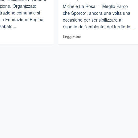
uzione. Organizzato
Michele La Rosa - "Meglio Parco
trazione comunale si
che Sporco", ancora una volta una
o la Fondazione Regina
occasione per sensibilizzare al
sabato...
rispetto dell'ambiente, del territorio....
gi
Leggi
Leggi tutto
di
più
su
STIGLIONE
CASTIGLIONE
DI
ILIA
SICILIA
–
Associazioni
e
i
volontari
la
impegnati
tituzione
per
liana
“Meglio
Parco
che
Sporco”