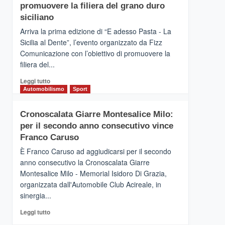
pace
SICILIA
promuovere la filiera del grano duro
(Ct)
siciliano
–
Arriva la prima edizione di “E adesso Pasta - La
Il
Sicilia al Dente”, l’evento organizzato da Fizz
Borgo
Comunicazione con l’obiettivo di promuovere la
del
Gusto,
filiera del...
il
Leggi
Leggi tutto
tour
di
Automobilismo
Sport
tra
più
sapori
su
e
Cronoscalata Giarre Montesalice Milo:
Mondello
vicoli
per il secondo anno consecutivo vince
(Palermo)
medievali
–
Franco Caruso
“E
È Franco Caruso ad aggiudicarsi per il secondo
adesso
anno consecutivo la Cronoscalata Giarre
Pasta
Montesalice Milo - Memorial Isidoro Di Grazia,
–
organizzata dall'Automobile Club Acireale, in
La
Sicilia
sinergia...
al
Leggi
Leggi tutto
Dente”,
di
l’