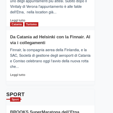
uno degli appuntamenti più attesi. Subito dopo il
presenta
Vinitaly di Verona l'appuntamento è alle falde
“Vino
dell'Etna, nella location già...
&
Cultura
Leggi
Leggi tutto
2026”.
di
Catania
Turismo
Le
più
tappe
su
Da Catania ad Helsinki con la Finnair. Al
dell’enoturismo
RANDAZZO
sull’Etna
via i collegamenti
–
Ci
Finnair, la compagnia aerea della Finlandia, e la
siamo
SAC, Società di gestione degli aeroporti di Catania
quasi….
e Comiso celebrano oggi l'avvio della nuova rotta
pronti
che...
per
Contrade
Leggi
Leggi tutto
dell’Etna
di
più
su
Da
SPORT
Catania
Sport
ad
Helsinki
BROOKS SuperMaratona dell’Etna,
con