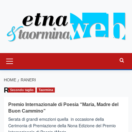
Vai
al
contenuto
Menu
principale
HOME
RANERI
Raneri
Secondo taglio
Taormina
Premio Internazionale di Poesia “Maria, Madre del
Buon Cammino”
Serata di grandi emozioni quella in occasione della
Cerimonia di Premiazione della Nona Edizione del Premio