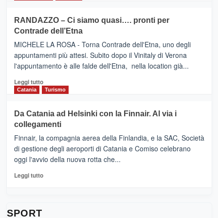
classifica
SEASONS
più
siciliana
PRESENTA
su
RANDAZZO – Ci siamo quasi…. pronti per
IL
VIAGRANDE
Contrade dell’Etna
NUOVO
(Ct)
SUMMER
–
MICHELE LA ROSA - Torna Contrade dell'Etna, uno degli
BOOK
Benanti
appuntamenti più attesi. Subito dopo il Vinitaly di Verona
CLUB
presenta
l'appuntamento è alle falde dell'Etna, nella location già...
“Vino
&
Leggi
Leggi tutto
Cultura
di
Catania
Turismo
2026”.
più
Le
su
Da Catania ad Helsinki con la Finnair. Al via i
tappe
RANDAZZO
collegamenti
dell’enoturismo
–
sull’Etna
Ci
Finnair, la compagnia aerea della Finlandia, e la SAC, Società
siamo
di gestione degli aeroporti di Catania e Comiso celebrano
quasi….
oggi l'avvio della nuova rotta che...
pronti
per
Leggi
Leggi tutto
Contrade
di
dell’Etna
più
su
Da
SPORT