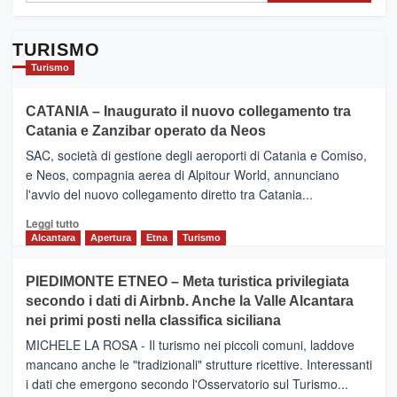
TURISMO
Turismo
CATANIA – Inaugurato il nuovo collegamento tra
Catania e Zanzibar operato da Neos
SAC, società di gestione degli aeroporti di Catania e Comiso,
e Neos, compagnia aerea di Alpitour World, annunciano
l'avvio del nuovo collegamento diretto tra Catania...
Leggi
Leggi tutto
di
Alcantara
Apertura
Etna
Turismo
più
su
PIEDIMONTE ETNEO – Meta turistica privilegiata
CATANIA
secondo i dati di Airbnb. Anche la Valle Alcantara
–
nei primi posti nella classifica siciliana
Inaugurato
il
MICHELE LA ROSA - Il turismo nei piccoli comuni, laddove
nuovo
mancano anche le "tradizionali" strutture ricettive. Interessanti
collegamento
i dati che emergono secondo l'Osservatorio sul Turismo...
tra