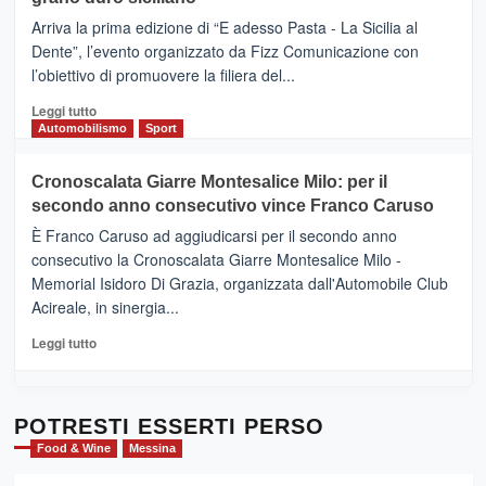
pace
(Ct)
Arriva la prima edizione di “E adesso Pasta - La Sicilia al
–
Dente”, l’evento organizzato da Fizz Comunicazione con
Il
l’obiettivo di promuovere la filiera del...
Borgo
del
Leggi
Leggi tutto
Gusto,
di
Automobilismo
Sport
il
più
tour
su
Cronoscalata Giarre Montesalice Milo: per il
tra
Mondello
sapori
secondo anno consecutivo vince Franco Caruso
(Palermo)
e
–
È Franco Caruso ad aggiudicarsi per il secondo anno
vicoli
“E
consecutivo la Cronoscalata Giarre Montesalice Milo -
medievali
adesso
Memorial Isidoro Di Grazia, organizzata dall'Automobile Club
Pasta
Acireale, in sinergia...
–
La
Leggi
Leggi tutto
Sicilia
di
al
più
Dente”,
su
l’
Cronoscalata
POTRESTI ESSERTI PERSO
evento
Giarre
Food & Wine
Messina
per
Montesalice
promuovere
Milo: