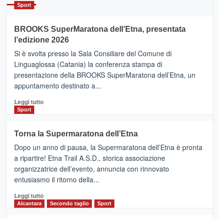
Catania
Sport
ad
Helsinki
BROOKS SuperMaratona dell’Etna, presentata
con
la
l’edizione 2026
Finnair.
Si è svolta presso la Sala Consiliare del Comune di
Al
Linguaglossa (Catania) la conferenza stampa di
via
presentazione della BROOKS SuperMaratona dell’Etna, un
i
appuntamento destinato a...
collegamenti
Leggi
Leggi tutto
di
Sport
più
su
Torna la Supermaratona dell’Etna
BROOKS
Dopo un anno di pausa, la Supermaratona dell’Etna è pronta
SuperMaratona
dell’Etna,
a ripartire! Etna Trail A.S.D., storica associazione
presentata
organizzatrice dell’evento, annuncia con rinnovato
l’edizione
entusiasmo il ritorno della...
2026
Leggi
Leggi tutto
di
Alcantara
Secondo taglio
Sport
più