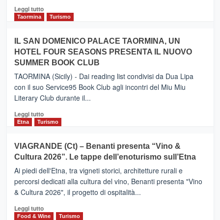
Catania
Leggi
Leggi tutto
e
di
Taormina
Turismo
Zanzibar
più
operato
su
IL SAN DOMENICO PALACE TAORMINA, UN
da
PIEDIMONTE
Neos
HOTEL FOUR SEASONS PRESENTA IL NUOVO
ETNEO
SUMMER BOOK CLUB
–
Meta
TAORMINA (Sicily) - Dai reading list condivisi da Dua Lipa
turistica
con il suo Service95 Book Club agli incontri del Miu Miu
privilegiata
Literary Club durante il...
secondo
i
Leggi
Leggi tutto
dati
di
Etna
Turismo
di
più
Airbnb.
su
VIAGRANDE (Ct) – Benanti presenta “Vino &
Anche
IL
la
Cultura 2026”. Le tappe dell’enoturismo sull’Etna
SAN
Valle
DOMENICO
Ai piedi dell'Etna, tra vigneti storici, architetture rurali e
Alcantara
PALACE
percorsi dedicati alla cultura del vino, Benanti presenta "Vino
nei
TAORMINA,
& Cultura 2026", il progetto di ospitalità...
primi
UN
posti
HOTEL
Leggi
Leggi tutto
nella
FOUR
di
Food & Wine
Turismo