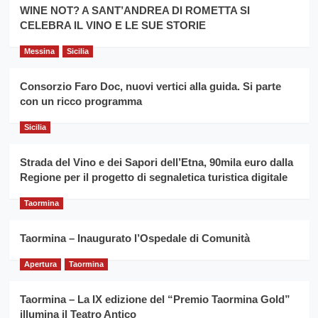
la
WINE NOT? A SANT’ANDREA DI ROMETTA SI
per
filiera
CELEBRA IL VINO E LE SUE STORIE
il
del
secondo
grano
anno
Messina
Sicilia
duro
consecutivo
siciliano
vince
Consorzio Faro Doc, nuovi vertici alla guida. Si parte
Franco
con un ricco programma
Caruso
Sicilia
Strada del Vino e dei Sapori dell’Etna, 90mila euro dalla
Regione per il progetto di segnaletica turistica digitale
Taormina
Taormina – Inaugurato l’Ospedale di Comunità
Apertura
Taormina
Taormina – La IX edizione del “Premio Taormina Gold”
illumina il Teatro Antico