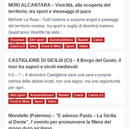
su
MOIO ALCANTARA – Vivicittà, alla scoperta del
Torna
territorio, tra sport e messaggi di pace
la
Supermaratona
Michele La Rosa - Tutti insieme a scoprire angoli e paesaggi
dell’Etna
del territorio moiese, tra sport e voglia di divertirsi insieme.
Quest'anno Vivicittà ha visto...
Alcantara
Leggi
Altri sport
Automobilismo
Basket
Calcio
Leggi tutto
di
Calcio a 5
Etna
Food & Wine
Sport
Video
più
su
CASTIGLIONE DI SICILIA (Ct) – Il Borgo del Gusto, il
MOIO
tour tra sapori e vicoli medievali
ALCANTARA
–
Il 6 – 7 – 8 dicembre Castiglione sarà una vera e propria
Vivicittà,
vetrina delle delizie locali, non una sagra, ma una opportunità
alla
per ogni...
scoperta
del
Altri sport
Leggi
Automobilismo
Basket
Calcio
Calcio a 5
Leggi tutto
territorio,
di
Food & Wine
Sport
Video
tra
più
sport
su
Mondello (Palermo) – “E adesso Pasta – La Sicilia
e
CASTIGLIONE
al Dente”, l’ evento per promuovere la filiera del
messaggi
DI
di
grano duro siciliano
SICILIA