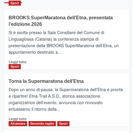
Catania
Sport
ad
Helsinki
BROOKS SuperMaratona dell’Etna, presentata
con
la
l’edizione 2026
Finnair.
Si è svolta presso la Sala Consiliare del Comune di
Al
Linguaglossa (Catania) la conferenza stampa di
via
presentazione della BROOKS SuperMaratona dell’Etna, un
i
appuntamento destinato a...
collegamenti
Leggi
Leggi tutto
di
Sport
più
su
Torna la Supermaratona dell’Etna
BROOKS
Dopo un anno di pausa, la Supermaratona dell’Etna è pronta
SuperMaratona
dell’Etna,
a ripartire! Etna Trail A.S.D., storica associazione
presentata
organizzatrice dell’evento, annuncia con rinnovato
l’edizione
entusiasmo il ritorno della...
2026
Leggi
Leggi tutto
di
Alcantara
Secondo taglio
Sport
più