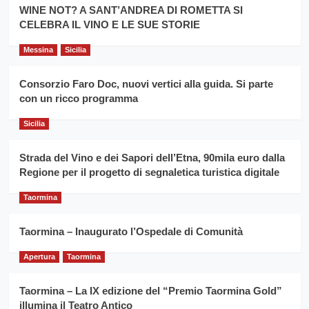
la
WINE NOT? A SANT’ANDREA DI ROMETTA SI
per
filiera
CELEBRA IL VINO E LE SUE STORIE
il
del
secondo
grano
anno
Messina
Sicilia
duro
consecutivo
siciliano
vince
Consorzio Faro Doc, nuovi vertici alla guida. Si parte
Franco
con un ricco programma
Caruso
Sicilia
Strada del Vino e dei Sapori dell’Etna, 90mila euro dalla
Regione per il progetto di segnaletica turistica digitale
Taormina
Taormina – Inaugurato l’Ospedale di Comunità
Apertura
Taormina
Taormina – La IX edizione del “Premio Taormina Gold”
illumina il Teatro Antico