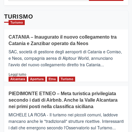
TURISMO
Turismo
CATANIA – Inaugurato il nuovo collegamento tra
Catania e Zanzibar operato da Neos
SAC, società di gestione degli aeroporti di Catania e Comiso,
e Neos, compagnia aerea di Alpitour World, annunciano
l'avvio del nuovo collegamento diretto tra Catania...
Leggi
Leggi tutto
di
Alcantara
Apertura
Etna
Turismo
più
su
PIEDIMONTE ETNEO – Meta turistica privilegiata
CATANIA
secondo i dati di Airbnb. Anche la Valle Alcantara
–
nei primi posti nella classifica siciliana
Inaugurato
il
MICHELE LA ROSA - Il turismo nei piccoli comuni, laddove
nuovo
mancano anche le "tradizionali" strutture ricettive. Interessanti
collegamento
i dati che emergono secondo l'Osservatorio sul Turismo...
tra