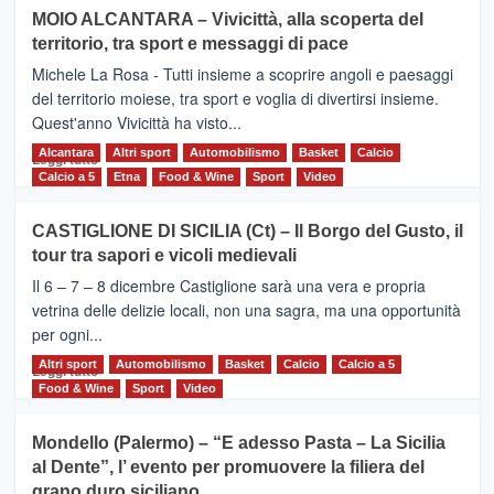
su
MOIO ALCANTARA – Vivicittà, alla scoperta del
Torna
territorio, tra sport e messaggi di pace
la
Supermaratona
Michele La Rosa - Tutti insieme a scoprire angoli e paesaggi
dell’Etna
del territorio moiese, tra sport e voglia di divertirsi insieme.
Quest'anno Vivicittà ha visto...
Alcantara
Leggi
Altri sport
Automobilismo
Basket
Calcio
Leggi tutto
di
Calcio a 5
Etna
Food & Wine
Sport
Video
più
su
CASTIGLIONE DI SICILIA (Ct) – Il Borgo del Gusto, il
MOIO
tour tra sapori e vicoli medievali
ALCANTARA
–
Il 6 – 7 – 8 dicembre Castiglione sarà una vera e propria
Vivicittà,
vetrina delle delizie locali, non una sagra, ma una opportunità
alla
per ogni...
scoperta
del
Altri sport
Leggi
Automobilismo
Basket
Calcio
Calcio a 5
Leggi tutto
territorio,
di
Food & Wine
Sport
Video
tra
più
sport
su
Mondello (Palermo) – “E adesso Pasta – La Sicilia
e
CASTIGLIONE
al Dente”, l’ evento per promuovere la filiera del
messaggi
DI
di
grano duro siciliano
SICILIA