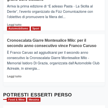
pace
(Ct)
Arriva la prima edizione di “E adesso Pasta - La Sicilia al
–
Dente”, l’evento organizzato da Fizz Comunicazione con
Il
l’obiettivo di promuovere la filiera del...
Borgo
del
Leggi
Leggi tutto
Gusto,
di
Automobilismo
Sport
il
più
tour
su
Cronoscalata Giarre Montesalice Milo: per il
tra
Mondello
sapori
secondo anno consecutivo vince Franco Caruso
(Palermo)
e
–
È Franco Caruso ad aggiudicarsi per il secondo anno
vicoli
“E
consecutivo la Cronoscalata Giarre Montesalice Milo -
medievali
adesso
Memorial Isidoro Di Grazia, organizzata dall'Automobile Club
Pasta
Acireale, in sinergia...
–
La
Leggi
Leggi tutto
Sicilia
di
al
più
Dente”,
su
l’
Cronoscalata
POTRESTI ESSERTI PERSO
evento
Giarre
Food & Wine
Messina
per
Montesalice
promuovere
Milo: