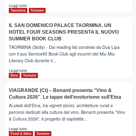
Catania
Leggi
Leggi tutto
e
di
Taormina
Turismo
Zanzibar
più
operato
su
IL SAN DOMENICO PALACE TAORMINA, UN
da
PIEDIMONTE
Neos
HOTEL FOUR SEASONS PRESENTA IL NUOVO
ETNEO
SUMMER BOOK CLUB
–
Meta
TAORMINA (Sicily) - Dai reading list condivisi da Dua Lipa
turistica
con il suo Service95 Book Club agli incontri del Miu Miu
privilegiata
Literary Club durante il...
secondo
i
Leggi
Leggi tutto
dati
di
Etna
Turismo
di
più
Airbnb.
su
VIAGRANDE (Ct) – Benanti presenta “Vino &
Anche
IL
la
Cultura 2026”. Le tappe dell’enoturismo sull’Etna
SAN
Valle
DOMENICO
Ai piedi dell'Etna, tra vigneti storici, architetture rurali e
Alcantara
PALACE
percorsi dedicati alla cultura del vino, Benanti presenta "Vino
nei
TAORMINA,
& Cultura 2026", il progetto di ospitalità...
primi
UN
posti
HOTEL
Leggi
Leggi tutto
nella
FOUR
di
Food & Wine
Turismo