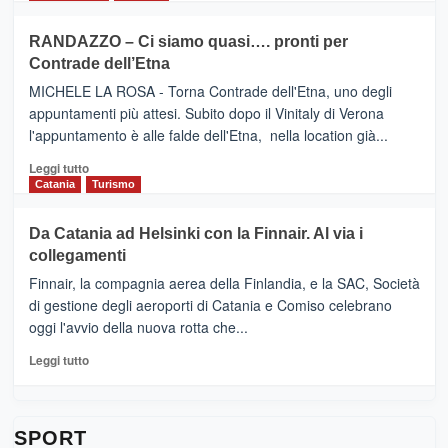
classifica
SEASONS
più
siciliana
PRESENTA
su
RANDAZZO – Ci siamo quasi…. pronti per
IL
VIAGRANDE
Contrade dell’Etna
NUOVO
(Ct)
SUMMER
–
MICHELE LA ROSA - Torna Contrade dell'Etna, uno degli
BOOK
Benanti
appuntamenti più attesi. Subito dopo il Vinitaly di Verona
CLUB
presenta
l'appuntamento è alle falde dell'Etna, nella location già...
“Vino
&
Leggi
Leggi tutto
Cultura
di
Catania
Turismo
2026”.
più
Le
su
Da Catania ad Helsinki con la Finnair. Al via i
tappe
RANDAZZO
collegamenti
dell’enoturismo
–
sull’Etna
Ci
Finnair, la compagnia aerea della Finlandia, e la SAC, Società
siamo
di gestione degli aeroporti di Catania e Comiso celebrano
quasi….
oggi l'avvio della nuova rotta che...
pronti
per
Leggi
Leggi tutto
Contrade
di
dell’Etna
più
su
Da
SPORT