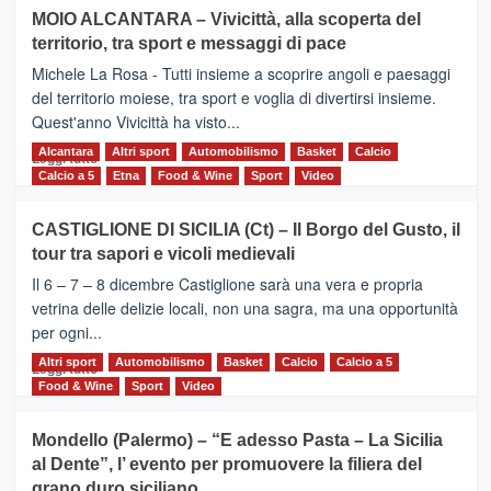
su
MOIO ALCANTARA – Vivicittà, alla scoperta del
Torna
territorio, tra sport e messaggi di pace
la
Supermaratona
Michele La Rosa - Tutti insieme a scoprire angoli e paesaggi
dell’Etna
del territorio moiese, tra sport e voglia di divertirsi insieme.
Quest'anno Vivicittà ha visto...
Alcantara
Leggi
Altri sport
Automobilismo
Basket
Calcio
Leggi tutto
di
Calcio a 5
Etna
Food & Wine
Sport
Video
più
su
CASTIGLIONE DI SICILIA (Ct) – Il Borgo del Gusto, il
MOIO
tour tra sapori e vicoli medievali
ALCANTARA
–
Il 6 – 7 – 8 dicembre Castiglione sarà una vera e propria
Vivicittà,
vetrina delle delizie locali, non una sagra, ma una opportunità
alla
per ogni...
scoperta
del
Altri sport
Leggi
Automobilismo
Basket
Calcio
Calcio a 5
Leggi tutto
territorio,
di
Food & Wine
Sport
Video
tra
più
sport
su
Mondello (Palermo) – “E adesso Pasta – La Sicilia
e
CASTIGLIONE
al Dente”, l’ evento per promuovere la filiera del
messaggi
DI
di
grano duro siciliano
SICILIA