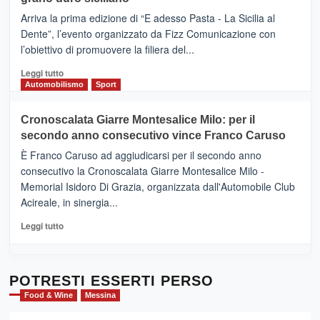
pace
(Ct)
Arriva la prima edizione di “E adesso Pasta - La Sicilia al
–
Dente”, l’evento organizzato da Fizz Comunicazione con
Il
l’obiettivo di promuovere la filiera del...
Borgo
del
Leggi
Leggi tutto
Gusto,
di
Automobilismo
Sport
il
più
tour
su
Cronoscalata Giarre Montesalice Milo: per il
tra
Mondello
sapori
secondo anno consecutivo vince Franco Caruso
(Palermo)
e
–
È Franco Caruso ad aggiudicarsi per il secondo anno
vicoli
“E
consecutivo la Cronoscalata Giarre Montesalice Milo -
medievali
adesso
Memorial Isidoro Di Grazia, organizzata dall'Automobile Club
Pasta
Acireale, in sinergia...
–
La
Leggi
Leggi tutto
Sicilia
di
al
più
Dente”,
su
l’
Cronoscalata
POTRESTI ESSERTI PERSO
evento
Giarre
Food & Wine
Messina
per
Montesalice
promuovere
Milo: