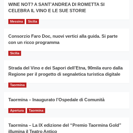
la
WINE NOT? A SANT’ANDREA DI ROMETTA SI
per
filiera
CELEBRA IL VINO E LE SUE STORIE
il
del
secondo
grano
anno
Messina
Sicilia
duro
consecutivo
siciliano
vince
Consorzio Faro Doc, nuovi vertici alla guida. Si parte
Franco
con un ricco programma
Caruso
Sicilia
Strada del Vino e dei Sapori dell’Etna, 90mila euro dalla
Regione per il progetto di segnaletica turistica digitale
Taormina
Taormina – Inaugurato l’Ospedale di Comunità
Apertura
Taormina
Taormina – La IX edizione del “Premio Taormina Gold”
illumina il Teatro Antico