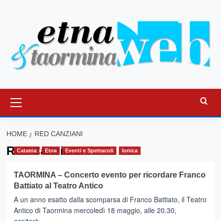
Vai
al
contenuto
Menu
principale
HOME
RED CANZIANI
Red Canziani
Catania
Etna
Eventi e Spettacoli
Ionica
TAORMINA – Concerto evento per ricordare Franco
Battiato al Teatro Antico
A un anno esatto dalla scomparsa di Franco Battiato, il Teatro
Antico di Taormina mercoledì 18 maggio, alle 20.30,