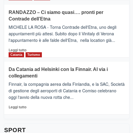
classifica
SEASONS
più
siciliana
PRESENTA
su
RANDAZZO – Ci siamo quasi…. pronti per
IL
VIAGRANDE
Contrade dell’Etna
NUOVO
(Ct)
SUMMER
–
MICHELE LA ROSA - Torna Contrade dell'Etna, uno degli
BOOK
Benanti
appuntamenti più attesi. Subito dopo il Vinitaly di Verona
CLUB
presenta
l'appuntamento è alle falde dell'Etna, nella location già...
“Vino
&
Leggi
Leggi tutto
Cultura
di
Catania
Turismo
2026”.
più
Le
su
Da Catania ad Helsinki con la Finnair. Al via i
tappe
RANDAZZO
collegamenti
dell’enoturismo
–
sull’Etna
Ci
Finnair, la compagnia aerea della Finlandia, e la SAC, Società
siamo
di gestione degli aeroporti di Catania e Comiso celebrano
quasi….
oggi l'avvio della nuova rotta che...
pronti
per
Leggi
Leggi tutto
Contrade
di
dell’Etna
più
su
Da
SPORT