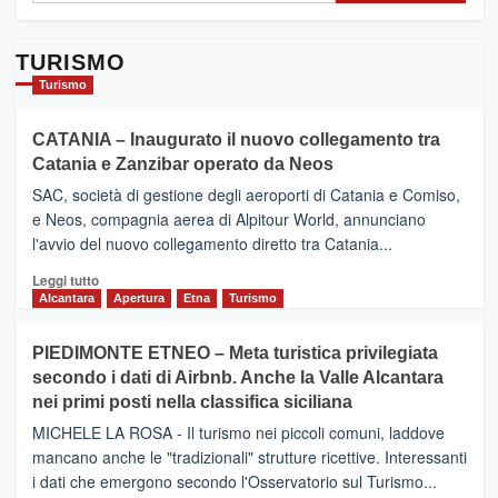
TURISMO
Turismo
CATANIA – Inaugurato il nuovo collegamento tra
Catania e Zanzibar operato da Neos
SAC, società di gestione degli aeroporti di Catania e Comiso,
e Neos, compagnia aerea di Alpitour World, annunciano
l'avvio del nuovo collegamento diretto tra Catania...
Leggi
Leggi tutto
di
Alcantara
Apertura
Etna
Turismo
più
su
PIEDIMONTE ETNEO – Meta turistica privilegiata
CATANIA
secondo i dati di Airbnb. Anche la Valle Alcantara
–
nei primi posti nella classifica siciliana
Inaugurato
il
MICHELE LA ROSA - Il turismo nei piccoli comuni, laddove
nuovo
mancano anche le "tradizionali" strutture ricettive. Interessanti
collegamento
i dati che emergono secondo l'Osservatorio sul Turismo...
tra