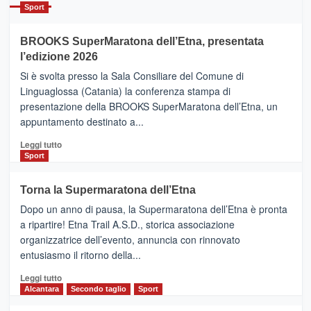
Catania
Sport
ad
Helsinki
BROOKS SuperMaratona dell’Etna, presentata
con
la
l’edizione 2026
Finnair.
Si è svolta presso la Sala Consiliare del Comune di
Al
Linguaglossa (Catania) la conferenza stampa di
via
presentazione della BROOKS SuperMaratona dell’Etna, un
i
appuntamento destinato a...
collegamenti
Leggi
Leggi tutto
di
Sport
più
su
Torna la Supermaratona dell’Etna
BROOKS
Dopo un anno di pausa, la Supermaratona dell’Etna è pronta
SuperMaratona
dell’Etna,
a ripartire! Etna Trail A.S.D., storica associazione
presentata
organizzatrice dell’evento, annuncia con rinnovato
l’edizione
entusiasmo il ritorno della...
2026
Leggi
Leggi tutto
di
Alcantara
Secondo taglio
Sport
più