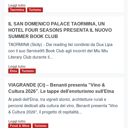
Catania
Leggi
Leggi tutto
e
di
Taormina
Turismo
Zanzibar
più
operato
su
IL SAN DOMENICO PALACE TAORMINA, UN
da
PIEDIMONTE
Neos
HOTEL FOUR SEASONS PRESENTA IL NUOVO
ETNEO
SUMMER BOOK CLUB
–
Meta
TAORMINA (Sicily) - Dai reading list condivisi da Dua Lipa
turistica
con il suo Service95 Book Club agli incontri del Miu Miu
privilegiata
Literary Club durante il...
secondo
i
Leggi
Leggi tutto
dati
di
Etna
Turismo
di
più
Airbnb.
su
VIAGRANDE (Ct) – Benanti presenta “Vino &
Anche
IL
la
Cultura 2026”. Le tappe dell’enoturismo sull’Etna
SAN
Valle
DOMENICO
Ai piedi dell'Etna, tra vigneti storici, architetture rurali e
Alcantara
PALACE
percorsi dedicati alla cultura del vino, Benanti presenta "Vino
nei
TAORMINA,
& Cultura 2026", il progetto di ospitalità...
primi
UN
posti
HOTEL
Leggi
Leggi tutto
nella
FOUR
di
Food & Wine
Turismo