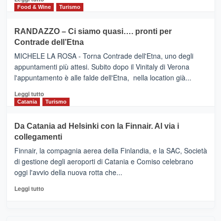
nella
FOUR
di
Food & Wine
Turismo
classifica
SEASONS
più
siciliana
PRESENTA
su
RANDAZZO – Ci siamo quasi…. pronti per
IL
VIAGRANDE
Contrade dell’Etna
NUOVO
(Ct)
SUMMER
–
MICHELE LA ROSA - Torna Contrade dell'Etna, uno degli
BOOK
Benanti
appuntamenti più attesi. Subito dopo il Vinitaly di Verona
CLUB
presenta
l'appuntamento è alle falde dell'Etna, nella location già...
“Vino
&
Leggi
Leggi tutto
Cultura
di
Catania
Turismo
2026”.
più
Le
su
Da Catania ad Helsinki con la Finnair. Al via i
tappe
RANDAZZO
collegamenti
dell’enoturismo
–
sull’Etna
Ci
Finnair, la compagnia aerea della Finlandia, e la SAC, Società
siamo
di gestione degli aeroporti di Catania e Comiso celebrano
quasi….
oggi l'avvio della nuova rotta che...
pronti
per
Leggi
Leggi tutto
Contrade
di
dell’Etna
più
su