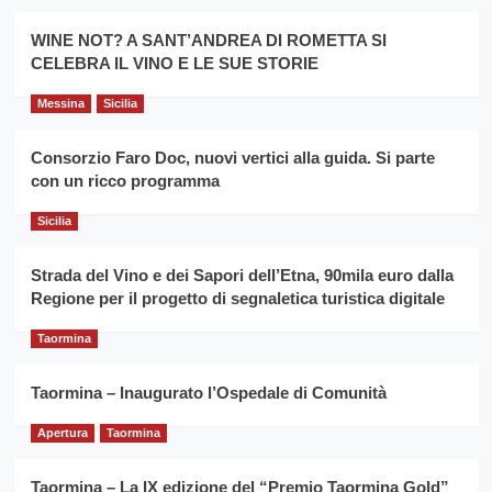
Montesalice
promuovere
Milo:
la
WINE NOT? A SANT’ANDREA DI ROMETTA SI
per
filiera
CELEBRA IL VINO E LE SUE STORIE
il
del
secondo
grano
anno
Messina
Sicilia
duro
consecutivo
siciliano
vince
Consorzio Faro Doc, nuovi vertici alla guida. Si parte
Franco
con un ricco programma
Caruso
Sicilia
Strada del Vino e dei Sapori dell’Etna, 90mila euro dalla
Regione per il progetto di segnaletica turistica digitale
Taormina
Taormina – Inaugurato l’Ospedale di Comunità
Apertura
Taormina
Taormina – La IX edizione del “Premio Taormina Gold”