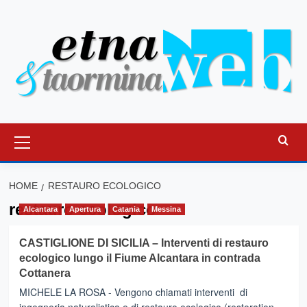
Vai
al
contenuto
Menu
principale
HOME
RESTAURO ECOLOGICO
restauro ecologico
Alcantara
Apertura
Catania
Messina
CASTIGLIONE DI SICILIA – Interventi di restauro
ecologico lungo il Fiume Alcantara in contrada
Cottanera
MICHELE LA ROSA - Vengono chiamati interventi di