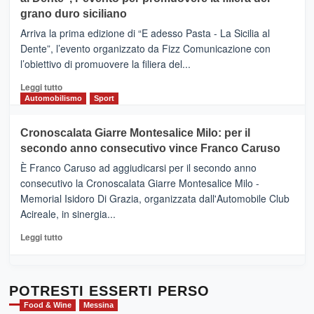
DI
di
grano duro siciliano
SICILIA
pace
(Ct)
Arriva la prima edizione di “E adesso Pasta - La Sicilia al
–
Dente”, l’evento organizzato da Fizz Comunicazione con
Il
l’obiettivo di promuovere la filiera del...
Borgo
del
Leggi
Leggi tutto
Gusto,
di
Automobilismo
Sport
il
più
tour
su
Cronoscalata Giarre Montesalice Milo: per il
tra
Mondello
sapori
secondo anno consecutivo vince Franco Caruso
(Palermo)
e
–
È Franco Caruso ad aggiudicarsi per il secondo anno
vicoli
“E
consecutivo la Cronoscalata Giarre Montesalice Milo -
medievali
adesso
Memorial Isidoro Di Grazia, organizzata dall'Automobile Club
Pasta
Acireale, in sinergia...
–
La
Leggi
Leggi tutto
Sicilia
di
al
più
Dente”,
su
l’
Cronoscalata
POTRESTI ESSERTI PERSO
evento
Giarre
Food & Wine
Messina
per