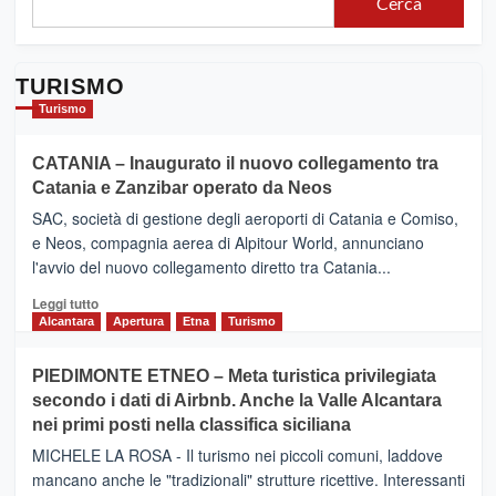
Cerca
TURISMO
Turismo
CATANIA – Inaugurato il nuovo collegamento tra
Catania e Zanzibar operato da Neos
SAC, società di gestione degli aeroporti di Catania e Comiso,
e Neos, compagnia aerea di Alpitour World, annunciano
l'avvio del nuovo collegamento diretto tra Catania...
Leggi
Leggi tutto
di
Alcantara
Apertura
Etna
Turismo
più
su
PIEDIMONTE ETNEO – Meta turistica privilegiata
CATANIA
secondo i dati di Airbnb. Anche la Valle Alcantara
–
nei primi posti nella classifica siciliana
Inaugurato
il
MICHELE LA ROSA - Il turismo nei piccoli comuni, laddove
nuovo
mancano anche le "tradizionali" strutture ricettive. Interessanti
collegamento