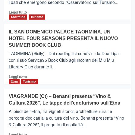
i dati che emergono secondo l'Osservatorio sul Turismo...
tra
Catania
Leggi
Leggi tutto
e
di
Taormina
Turismo
Zanzibar
più
operato
su
IL SAN DOMENICO PALACE TAORMINA, UN
da
PIEDIMONTE
Neos
HOTEL FOUR SEASONS PRESENTA IL NUOVO
ETNEO
SUMMER BOOK CLUB
–
Meta
TAORMINA (Sicily) - Dai reading list condivisi da Dua Lipa
turistica
con il suo Service95 Book Club agli incontri del Miu Miu
privilegiata
Literary Club durante il...
secondo
i
Leggi
Leggi tutto
dati
di
Etna
Turismo
di
più
Airbnb.
su
VIAGRANDE (Ct) – Benanti presenta “Vino &
Anche
IL
la
Cultura 2026”. Le tappe dell’enoturismo sull’Etna
SAN
Valle
DOMENICO
Ai piedi dell'Etna, tra vigneti storici, architetture rurali e
Alcantara
PALACE
percorsi dedicati alla cultura del vino, Benanti presenta "Vino
nei
TAORMINA,
& Cultura 2026", il progetto di ospitalità...
primi
UN
posti
HOTEL
Leggi
Leggi tutto