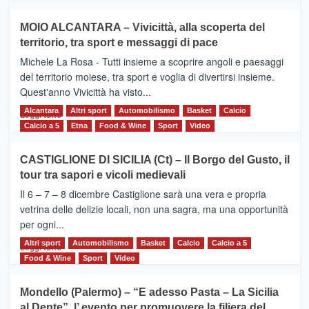
più
su
MOIO ALCANTARA – Vivicittà, alla scoperta del
Torna
territorio, tra sport e messaggi di pace
la
Supermaratona
Michele La Rosa - Tutti insieme a scoprire angoli e paesaggi
dell’Etna
del territorio moiese, tra sport e voglia di divertirsi insieme.
Quest'anno Vivicittà ha visto...
Alcantara
Leggi
Altri sport
Automobilismo
Basket
Calcio
Leggi tutto
di
Calcio a 5
Etna
Food & Wine
Sport
Video
più
su
CASTIGLIONE DI SICILIA (Ct) – Il Borgo del Gusto, il
MOIO
tour tra sapori e vicoli medievali
ALCANTARA
–
Il 6 – 7 – 8 dicembre Castiglione sarà una vera e propria
Vivicittà,
vetrina delle delizie locali, non una sagra, ma una opportunità
alla
per ogni...
scoperta
del
Altri sport
Leggi
Automobilismo
Basket
Calcio
Calcio a 5
Leggi tutto
territorio,
di
Food & Wine
Sport
Video
tra
più
sport
su
Mondello (Palermo) – “E adesso Pasta – La Sicilia
e
CASTIGLIONE
al Dente”, l’ evento per promuovere la filiera del
messaggi