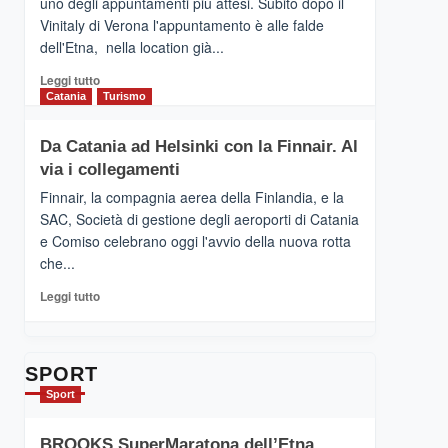
uno degli appuntamenti più attesi. Subito dopo il
presenta
Vinitaly di Verona l'appuntamento è alle falde
“Vino
dell'Etna, nella location già...
&
Cultura
Leggi
Leggi tutto
2026”.
di
Catania
Turismo
Le
più
tappe
su
Da Catania ad Helsinki con la Finnair. Al
dell’enoturismo
RANDAZZO
sull’Etna
via i collegamenti
–
Ci
Finnair, la compagnia aerea della Finlandia, e la
siamo
SAC, Società di gestione degli aeroporti di Catania
quasi….
e Comiso celebrano oggi l'avvio della nuova rotta
pronti
che...
per
Contrade
Leggi
Leggi tutto
dell’Etna
di
più
su
Da
SPORT
Catania
Sport
ad
Helsinki
BROOKS SuperMaratona dell’Etna,
con