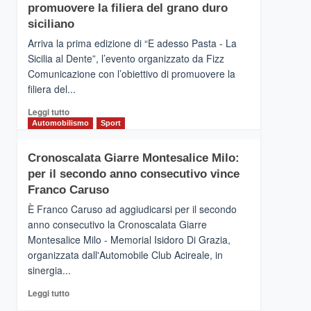
pace
SICILIA
promuovere la filiera del grano duro
(Ct)
siciliano
–
Arriva la prima edizione di “E adesso Pasta - La
Il
Sicilia al Dente”, l’evento organizzato da Fizz
Borgo
Comunicazione con l’obiettivo di promuovere la
del
Gusto,
filiera del...
il
Leggi
Leggi tutto
tour
di
Automobilismo
Sport
tra
più
sapori
su
e
Cronoscalata Giarre Montesalice Milo:
Mondello
vicoli
per il secondo anno consecutivo vince
(Palermo)
medievali
–
Franco Caruso
“E
È Franco Caruso ad aggiudicarsi per il secondo
adesso
anno consecutivo la Cronoscalata Giarre
Pasta
Montesalice Milo - Memorial Isidoro Di Grazia,
–
organizzata dall'Automobile Club Acireale, in
La
Sicilia
sinergia...
al
Leggi
Leggi tutto
Dente”,
di
l’