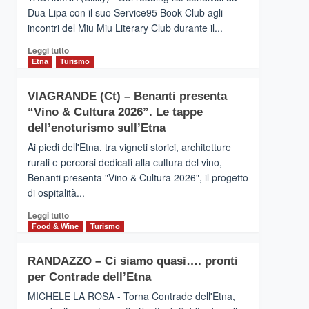
privilegiata
Dua Lipa con il suo Service95 Book Club agli
secondo
incontri del Miu Miu Literary Club durante il...
i
dati
Leggi
Leggi tutto
di
di
Etna
Turismo
Airbnb.
più
Anche
su
la
VIAGRANDE (Ct) – Benanti presenta
IL
Valle
“Vino & Cultura 2026”. Le tappe
SAN
Alcantara
DOMENICO
dell’enoturismo sull’Etna
nei
PALACE
primi
Ai piedi dell'Etna, tra vigneti storici, architetture
TAORMINA,
posti
rurali e percorsi dedicati alla cultura del vino,
UN
nella
Benanti presenta "Vino & Cultura 2026", il progetto
HOTEL
classifica
di ospitalità...
FOUR
siciliana
SEASONS
Leggi
Leggi tutto
PRESENTA
di
Food & Wine
Turismo
IL
più
NUOVO
su
SUMMER
RANDAZZO – Ci siamo quasi…. pronti
VIAGRANDE
BOOK
per Contrade dell’Etna
(Ct)
CLUB
–
MICHELE LA ROSA - Torna Contrade dell'Etna,
Benanti