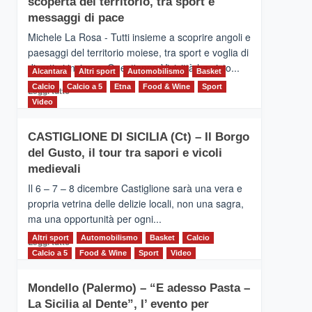
scoperta del territorio, tra sport e
la
Supermaratona
messaggi di pace
dell’Etna
Michele La Rosa - Tutti insieme a scoprire angoli e
paesaggi del territorio moiese, tra sport e voglia di
divertirsi insieme. Quest'anno Vivicittà ha visto...
Alcantara
Altri sport
Automobilismo
Basket
Calcio
Calcio a 5
Leggi
Etna
Food & Wine
Sport
Leggi tutto
di
Video
più
su
CASTIGLIONE DI SICILIA (Ct) – Il Borgo
MOIO
del Gusto, il tour tra sapori e vicoli
ALCANTARA
–
medievali
Vivicittà,
Il 6 – 7 – 8 dicembre Castiglione sarà una vera e
alla
propria vetrina delle delizie locali, non una sagra,
scoperta
ma una opportunità per ogni...
del
territorio,
Altri sport
Leggi
Automobilismo
Basket
Calcio
Leggi tutto
tra
di
Calcio a 5
Food & Wine
Sport
Video
sport
più
e
su
messaggi
Mondello (Palermo) – “E adesso Pasta –
CASTIGLIONE
di
La Sicilia al Dente”, l’ evento per
DI