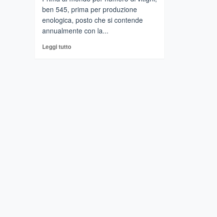
ben 545, prima per produzione
enologica, posto che si contende
annualmente con la...
Leggi
Leggi tutto
di
più
su
Italia
superpotenza
dell’uva
e
del
vino
secondo
il
libro
di
Mazzanti