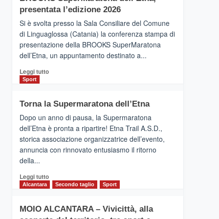
la
presentata l’edizione 2026
Finnair.
Si è svolta presso la Sala Consiliare del Comune
Al
di Linguaglossa (Catania) la conferenza stampa di
via
presentazione della BROOKS SuperMaratona
i
collegamenti
dell’Etna, un appuntamento destinato a...
Leggi
Leggi tutto
di
Sport
più
su
Torna la Supermaratona dell’Etna
BROOKS
SuperMaratona
Dopo un anno di pausa, la Supermaratona
dell’Etna,
dell’Etna è pronta a ripartire! Etna Trail A.S.D.,
presentata
storica associazione organizzatrice dell’evento,
l’edizione
annuncia con rinnovato entusiasmo il ritorno
2026
della...
Leggi
Leggi tutto
di
Alcantara
Secondo taglio
Sport
più
su
MOIO ALCANTARA – Vivicittà, alla
Torna