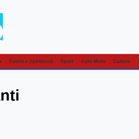
a
Eventi e Spettacoli
Sport
Auto-Moto
Cultura
nti