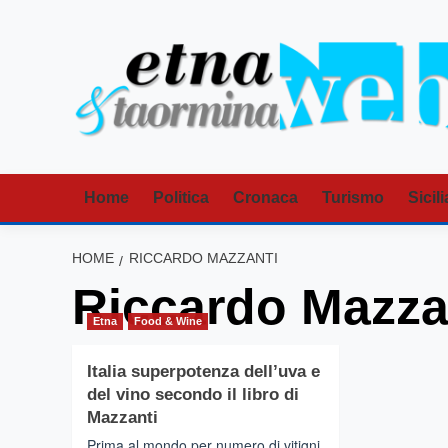
Vai
al
contenuto
Home
Politica
Cronaca
Turismo
Sicili
HOME
RICCARDO MAZZANTI
Riccardo Mazza
Etna
Food & Wine
Italia superpotenza dell’uva e
del vino secondo il libro di
Mazzanti
Prima al mondo per numero di vitigni,