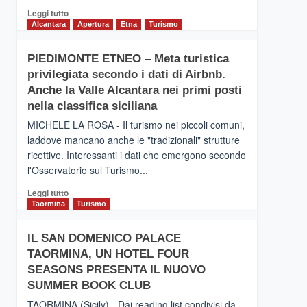
Leggi
Leggi tutto
di
Alcantara
Apertura
Etna
Turismo
più
su
PIEDIMONTE ETNEO – Meta turistica
CATANIA
privilegiata secondo i dati di Airbnb.
–
Inaugurato
Anche la Valle Alcantara nei primi posti
il
nella classifica siciliana
nuovo
MICHELE LA ROSA - Il turismo nei piccoli comuni,
collegamento
laddove mancano anche le "tradizionali" strutture
tra
ricettive. Interessanti i dati che emergono secondo
Catania
e
l'Osservatorio sul Turismo...
Zanzibar
Leggi
Leggi tutto
operato
di
Taormina
Turismo
da
più
Neos
su
IL SAN DOMENICO PALACE
PIEDIMONTE
TAORMINA, UN HOTEL FOUR
ETNEO
–
SEASONS PRESENTA IL NUOVO
Meta
SUMMER BOOK CLUB
turistica
TAORMINA (Sicily) - Dai reading list condivisi da