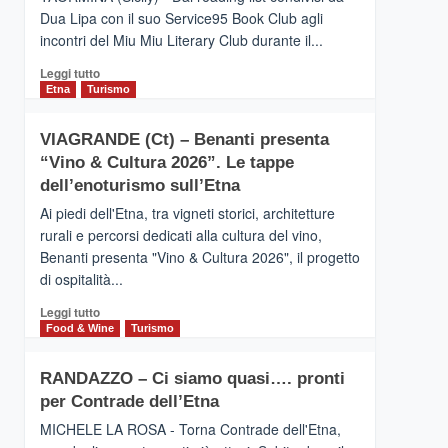
privilegiata
Dua Lipa con il suo Service95 Book Club agli
secondo
incontri del Miu Miu Literary Club durante il...
i
dati
Leggi
Leggi tutto
di
di
Etna
Turismo
Airbnb.
più
Anche
su
la
VIAGRANDE (Ct) – Benanti presenta
IL
Valle
“Vino & Cultura 2026”. Le tappe
SAN
Alcantara
DOMENICO
dell’enoturismo sull’Etna
nei
PALACE
primi
Ai piedi dell'Etna, tra vigneti storici, architetture
TAORMINA,
posti
rurali e percorsi dedicati alla cultura del vino,
UN
nella
Benanti presenta "Vino & Cultura 2026", il progetto
HOTEL
classifica
di ospitalità...
FOUR
siciliana
SEASONS
Leggi
Leggi tutto
PRESENTA
di
Food & Wine
Turismo
IL
più
NUOVO
su
SUMMER
RANDAZZO – Ci siamo quasi…. pronti
VIAGRANDE
BOOK
per Contrade dell’Etna
(Ct)
CLUB
–
MICHELE LA ROSA - Torna Contrade dell'Etna,
Benanti