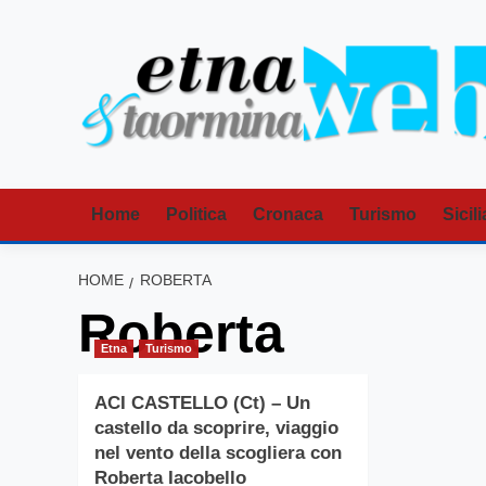
Vai
al
contenuto
Home
Politica
Cronaca
Turismo
Sicili
HOME
ROBERTA
Roberta
Etna
Turismo
ACI CASTELLO (Ct) – Un
castello da scoprire, viaggio
nel vento della scogliera con
Roberta Iacobello