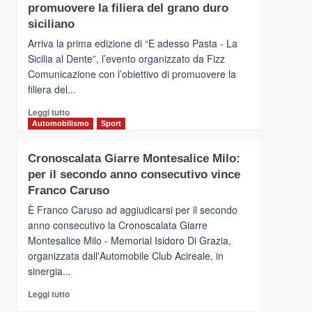
pace
SICILIA
promuovere la filiera del grano duro
(Ct)
siciliano
–
Arriva la prima edizione di “E adesso Pasta - La
Il
Sicilia al Dente”, l’evento organizzato da Fizz
Borgo
Comunicazione con l’obiettivo di promuovere la
del
Gusto,
filiera del...
il
Leggi
Leggi tutto
tour
di
Automobilismo
Sport
tra
più
sapori
su
e
Cronoscalata Giarre Montesalice Milo:
Mondello
vicoli
per il secondo anno consecutivo vince
(Palermo)
medievali
–
Franco Caruso
“E
È Franco Caruso ad aggiudicarsi per il secondo
adesso
anno consecutivo la Cronoscalata Giarre
Pasta
Montesalice Milo - Memorial Isidoro Di Grazia,
–
organizzata dall'Automobile Club Acireale, in
La
Sicilia
sinergia...
al
Leggi
Leggi tutto
Dente”,
di
l’