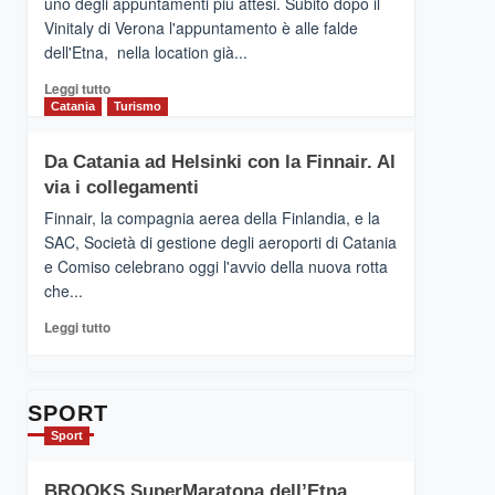
uno degli appuntamenti più attesi. Subito dopo il
presenta
Vinitaly di Verona l'appuntamento è alle falde
“Vino
dell'Etna, nella location già...
&
Cultura
Leggi
Leggi tutto
2026”.
di
Catania
Turismo
Le
più
tappe
su
Da Catania ad Helsinki con la Finnair. Al
dell’enoturismo
RANDAZZO
sull’Etna
via i collegamenti
–
Ci
Finnair, la compagnia aerea della Finlandia, e la
siamo
SAC, Società di gestione degli aeroporti di Catania
quasi….
e Comiso celebrano oggi l'avvio della nuova rotta
pronti
che...
per
Contrade
Leggi
Leggi tutto
dell’Etna
di
più
su
Da
SPORT
Catania
Sport
ad
Helsinki
BROOKS SuperMaratona dell’Etna,
con