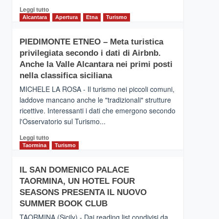
Leggi
Leggi tutto
di
Alcantara
Apertura
Etna
Turismo
più
su
PIEDIMONTE ETNEO – Meta turistica
CATANIA
privilegiata secondo i dati di Airbnb.
–
Inaugurato
Anche la Valle Alcantara nei primi posti
il
nella classifica siciliana
nuovo
MICHELE LA ROSA - Il turismo nei piccoli comuni,
collegamento
laddove mancano anche le "tradizionali" strutture
tra
ricettive. Interessanti i dati che emergono secondo
Catania
e
l'Osservatorio sul Turismo...
Zanzibar
Leggi
Leggi tutto
operato
di
Taormina
Turismo
da
più
Neos
su
IL SAN DOMENICO PALACE
PIEDIMONTE
TAORMINA, UN HOTEL FOUR
ETNEO
–
SEASONS PRESENTA IL NUOVO
Meta
SUMMER BOOK CLUB
turistica
TAORMINA (Sicily) - Dai reading list condivisi da