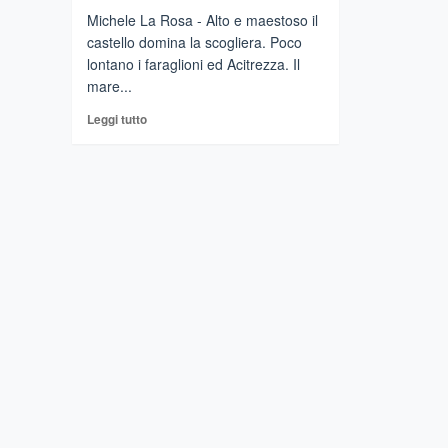
Michele La Rosa - Alto e maestoso il
castello domina la scogliera. Poco
lontano i faraglioni ed Acitrezza. Il
mare...
Leggi
Leggi tutto
di
più
su
ACI
CASTELLO
(Ct)
–
Un
castello
da
scoprire,
viaggio
nel
vento
della
scogliera
con