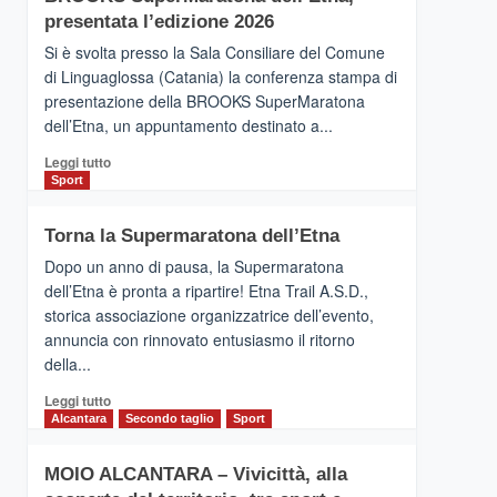
la
presentata l’edizione 2026
Finnair.
Si è svolta presso la Sala Consiliare del Comune
Al
di Linguaglossa (Catania) la conferenza stampa di
via
presentazione della BROOKS SuperMaratona
i
collegamenti
dell’Etna, un appuntamento destinato a...
Leggi
Leggi tutto
di
Sport
più
su
Torna la Supermaratona dell’Etna
BROOKS
SuperMaratona
Dopo un anno di pausa, la Supermaratona
dell’Etna,
dell’Etna è pronta a ripartire! Etna Trail A.S.D.,
presentata
storica associazione organizzatrice dell’evento,
l’edizione
annuncia con rinnovato entusiasmo il ritorno
2026
della...
Leggi
Leggi tutto
di
Alcantara
Secondo taglio
Sport
più
su
MOIO ALCANTARA – Vivicittà, alla
Torna