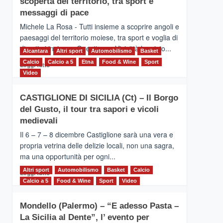
scoperta del territorio, tra sport e
la
Supermaratona
messaggi di pace
dell’Etna
Michele La Rosa - Tutti insieme a scoprire angoli e
paesaggi del territorio moiese, tra sport e voglia di
divertirsi insieme. Quest'anno Vivicittà ha visto...
Alcantara
Altri sport
Automobilismo
Basket
Calcio
Calcio a 5
Leggi
Etna
Food & Wine
Sport
Leggi tutto
di
Video
più
su
CASTIGLIONE DI SICILIA (Ct) – Il Borgo
MOIO
del Gusto, il tour tra sapori e vicoli
ALCANTARA
–
medievali
Vivicittà,
Il 6 – 7 – 8 dicembre Castiglione sarà una vera e
alla
propria vetrina delle delizie locali, non una sagra,
scoperta
ma una opportunità per ogni...
del
territorio,
Altri sport
Leggi
Automobilismo
Basket
Calcio
Leggi tutto
tra
di
Calcio a 5
Food & Wine
Sport
Video
sport
più
e
su
messaggi
Mondello (Palermo) – “E adesso Pasta –
CASTIGLIONE
di
La Sicilia al Dente”, l’ evento per
DI