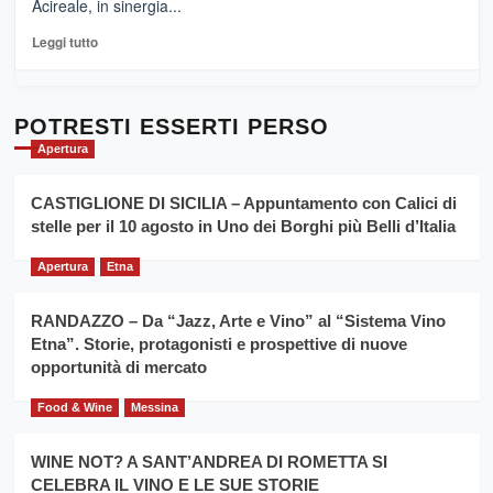
Acireale, in sinergia...
–
La
Leggi
Leggi tutto
Sicilia
di
al
più
Dente”,
su
l’
Cronoscalata
POTRESTI ESSERTI PERSO
evento
Giarre
Apertura
per
Montesalice
promuovere
Milo:
la
CASTIGLIONE DI SICILIA – Appuntamento con Calici di
per
filiera
stelle per il 10 agosto in Uno dei Borghi più Belli d’Italia
il
del
secondo
grano
anno
Apertura
Etna
duro
consecutivo
siciliano
vince
RANDAZZO – Da “Jazz, Arte e Vino” al “Sistema Vino
Franco
Etna”. Storie, protagonisti e prospettive di nuove
Caruso
opportunità di mercato
Food & Wine
Messina
WINE NOT? A SANT’ANDREA DI ROMETTA SI
CELEBRA IL VINO E LE SUE STORIE