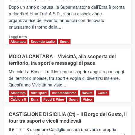
BROOKS
Dopo un anno di pausa, la Supermaratona dell’Etna è pronta
SuperMaratona
dell’Etna,
a ripartire! Etna Trail A.S.D., storica associazione
presentata
organizzatrice dell’evento, annuncia con rinnovato
l’edizione
entusiasmo il ritorno della...
2026
Leggi
Leggi tutto
di
Alcantara
Secondo taglio
Sport
più
su
MOIO ALCANTARA – Vivicittà, alla scoperta del
Torna
territorio, tra sport e messaggi di pace
la
Supermaratona
Michele La Rosa - Tutti insieme a scoprire angoli e paesaggi
dell’Etna
del territorio moiese, tra sport e voglia di divertirsi insieme.
Quest'anno Vivicittà ha visto...
Alcantara
Leggi
Altri sport
Automobilismo
Basket
Calcio
Leggi tutto
di
Calcio a 5
Etna
Food & Wine
Sport
Video
più
su
CASTIGLIONE DI SICILIA (Ct) – Il Borgo del Gusto, il
MOIO
tour tra sapori e vicoli medievali
ALCANTARA
–
Il 6 – 7 – 8 dicembre Castiglione sarà una vera e propria
Vivicittà,