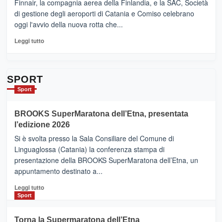
Ci
Finnair, la compagnia aerea della Finlandia, e la SAC, Società
siamo
di gestione degli aeroporti di Catania e Comiso celebrano
quasi….
oggi l'avvio della nuova rotta che...
pronti
per
Leggi
Leggi tutto
Contrade
di
dell’Etna
più
su
Da
SPORT
Catania
Sport
ad
Helsinki
BROOKS SuperMaratona dell’Etna, presentata
con
la
l’edizione 2026
Finnair.
Si è svolta presso la Sala Consiliare del Comune di
Al
Linguaglossa (Catania) la conferenza stampa di
via
presentazione della BROOKS SuperMaratona dell’Etna, un
i
appuntamento destinato a...
collegamenti
Leggi
Leggi tutto
di
Sport
più
su
Torna la Supermaratona dell’Etna