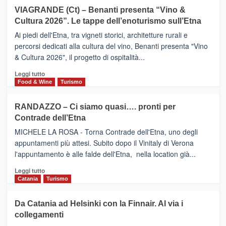
Airbnb.
su
VIAGRANDE (Ct) – Benanti presenta “Vino &
Anche
IL
la
Cultura 2026”. Le tappe dell’enoturismo sull’Etna
SAN
Valle
DOMENICO
Ai piedi dell'Etna, tra vigneti storici, architetture rurali e
Alcantara
PALACE
percorsi dedicati alla cultura del vino, Benanti presenta "Vino
nei
TAORMINA,
& Cultura 2026", il progetto di ospitalità...
primi
UN
posti
HOTEL
Leggi
Leggi tutto
nella
FOUR
di
Food & Wine
Turismo
classifica
SEASONS
più
siciliana
PRESENTA
su
RANDAZZO – Ci siamo quasi…. pronti per
IL
VIAGRANDE
Contrade dell’Etna
NUOVO
(Ct)
SUMMER
–
MICHELE LA ROSA - Torna Contrade dell'Etna, uno degli
BOOK
Benanti
appuntamenti più attesi. Subito dopo il Vinitaly di Verona
CLUB
presenta
l'appuntamento è alle falde dell'Etna, nella location già...
“Vino
&
Leggi
Leggi tutto
Cultura
di
Catania
Turismo
2026”.
più
Le
su
Da Catania ad Helsinki con la Finnair. Al via i
tappe
RANDAZZO
collegamenti
dell’enoturismo
–
sull’Etna