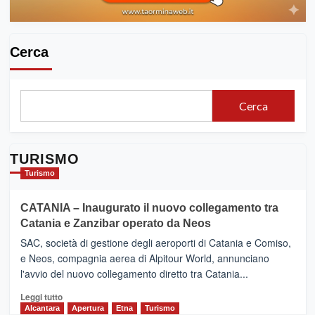
Cerca
Cerca
TURISMO
Turismo
CATANIA – Inaugurato il nuovo collegamento tra
Catania e Zanzibar operato da Neos
SAC, società di gestione degli aeroporti di Catania e Comiso,
e Neos, compagnia aerea di Alpitour World, annunciano
l'avvio del nuovo collegamento diretto tra Catania...
Leggi
Leggi tutto
di
Alcantara
Apertura
Etna
Turismo