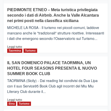
più
su
PIEDIMONTE ETNEO – Meta turistica privilegiata
CATANIA
secondo i dati di Airbnb. Anche la Valle Alcantara
–
nei primi posti nella classifica siciliana
Inaugurato
il
MICHELE LA ROSA - Il turismo nei piccoli comuni, laddove
nuovo
mancano anche le "tradizionali" strutture ricettive. Interessanti
collegamento
i dati che emergono secondo l'Osservatorio sul Turismo...
tra
Catania
Leggi
Leggi tutto
e
di
Taormina
Turismo
Zanzibar
più
operato
su
IL SAN DOMENICO PALACE TAORMINA, UN
da
PIEDIMONTE
Neos
HOTEL FOUR SEASONS PRESENTA IL NUOVO
ETNEO
SUMMER BOOK CLUB
–
Meta
TAORMINA (Sicily) - Dai reading list condivisi da Dua Lipa
turistica
con il suo Service95 Book Club agli incontri del Miu Miu
privilegiata
Literary Club durante il...
secondo
i
Leggi
Leggi tutto
dati
di
Etna
Turismo
di
più