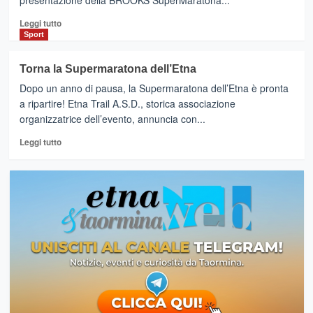
presentazione della BROOKS SuperMaratona...
Leggi
Leggi tutto
di
Sport
più
su
Torna la Supermaratona dell’Etna
BROOKS
Dopo un anno di pausa, la Supermaratona dell’Etna è pronta
SuperMaratona
dell’Etna,
a ripartire! Etna Trail A.S.D., storica associazione
presentata
organizzatrice dell’evento, annuncia con...
l’edizione
Leggi
2026
Leggi tutto
di
più
su
Torna
la
Supermaratona
dell’Etna