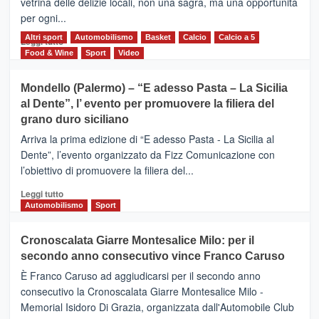
vetrina delle delizie locali, non una sagra, ma una opportunità
alla
per ogni...
scoperta
del
Altri sport
Leggi
Automobilismo
Basket
Calcio
Calcio a 5
Leggi tutto
territorio,
di
Food & Wine
Sport
Video
tra
più
sport
su
Mondello (Palermo) – “E adesso Pasta – La Sicilia
e
CASTIGLIONE
al Dente”, l’ evento per promuovere la filiera del
messaggi
DI
di
grano duro siciliano
SICILIA
pace
(Ct)
Arriva la prima edizione di “E adesso Pasta - La Sicilia al
–
Dente”, l’evento organizzato da Fizz Comunicazione con
Il
l’obiettivo di promuovere la filiera del...
Borgo
del
Leggi
Leggi tutto
Gusto,
di
Automobilismo
Sport
il
più
tour
su
Cronoscalata Giarre Montesalice Milo: per il
tra
Mondello
sapori
secondo anno consecutivo vince Franco Caruso
(Palermo)
e
–
È Franco Caruso ad aggiudicarsi per il secondo anno
vicoli
“E
consecutivo la Cronoscalata Giarre Montesalice Milo -
medievali
adesso
Memorial Isidoro Di Grazia, organizzata dall'Automobile Club
Pasta