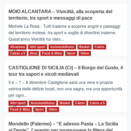
più
su
MOIO ALCANTARA – Vivicittà, alla scoperta del
Torna
territorio, tra sport e messaggi di pace
la
Supermaratona
Michele La Rosa - Tutti insieme a scoprire angoli e paesaggi
dell’Etna
del territorio moiese, tra sport e voglia di divertirsi insieme.
Quest'anno Vivicittà ha visto...
Alcantara
Leggi
Altri sport
Automobilismo
Basket
Calcio
Leggi tutto
di
Calcio a 5
Etna
Food & Wine
Sport
Video
più
su
CASTIGLIONE DI SICILIA (Ct) – Il Borgo del Gusto, il
MOIO
tour tra sapori e vicoli medievali
ALCANTARA
–
Il 6 – 7 – 8 dicembre Castiglione sarà una vera e propria
Vivicittà,
vetrina delle delizie locali, non una sagra, ma una opportunità
alla
per ogni...
scoperta
del
Altri sport
Leggi
Automobilismo
Basket
Calcio
Calcio a 5
Leggi tutto
territorio,
di
Food & Wine
Sport
Video
tra
più
sport
su
Mondello (Palermo) – “E adesso Pasta – La Sicilia
e
CASTIGLIONE
al Dente”, l’ evento per promuovere la filiera del
messaggi