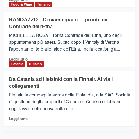
nella
FOUR
di
Food & Wine
Turismo
classifica
SEASONS
più
siciliana
PRESENTA
su
RANDAZZO – Ci siamo quasi…. pronti per
IL
VIAGRANDE
Contrade dell’Etna
NUOVO
(Ct)
SUMMER
–
MICHELE LA ROSA - Torna Contrade dell'Etna, uno degli
BOOK
Benanti
appuntamenti più attesi. Subito dopo il Vinitaly di Verona
CLUB
presenta
l'appuntamento è alle falde dell'Etna, nella location già...
“Vino
&
Leggi
Leggi tutto
Cultura
di
Catania
Turismo
2026”.
più
Le
su
Da Catania ad Helsinki con la Finnair. Al via i
tappe
RANDAZZO
collegamenti
dell’enoturismo
–
sull’Etna
Ci
Finnair, la compagnia aerea della Finlandia, e la SAC, Società
siamo
di gestione degli aeroporti di Catania e Comiso celebrano
quasi….
oggi l'avvio della nuova rotta che...
pronti
per
Leggi
Leggi tutto
Contrade
di
dell’Etna
più
su