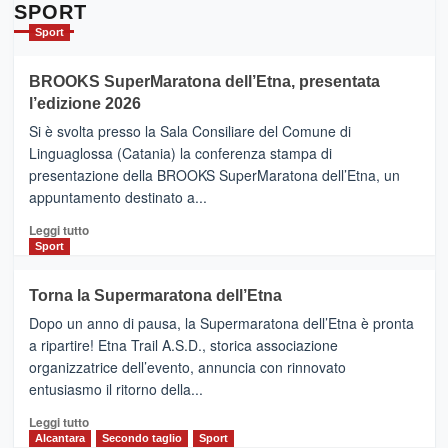
Da
SPORT
Catania
Sport
ad
Helsinki
BROOKS SuperMaratona dell’Etna, presentata
con
la
l’edizione 2026
Finnair.
Si è svolta presso la Sala Consiliare del Comune di
Al
Linguaglossa (Catania) la conferenza stampa di
via
presentazione della BROOKS SuperMaratona dell’Etna, un
i
appuntamento destinato a...
collegamenti
Leggi
Leggi tutto
di
Sport
più
su
Torna la Supermaratona dell’Etna
BROOKS
Dopo un anno di pausa, la Supermaratona dell’Etna è pronta
SuperMaratona
dell’Etna,
a ripartire! Etna Trail A.S.D., storica associazione
presentata
organizzatrice dell’evento, annuncia con rinnovato
l’edizione
entusiasmo il ritorno della...
2026
Leggi
Leggi tutto
di
Alcantara
Secondo taglio
Sport