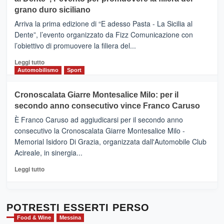
DI
di
grano duro siciliano
SICILIA
pace
(Ct)
Arriva la prima edizione di “E adesso Pasta - La Sicilia al
–
Dente”, l’evento organizzato da Fizz Comunicazione con
Il
l’obiettivo di promuovere la filiera del...
Borgo
del
Leggi
Leggi tutto
Gusto,
di
Automobilismo
Sport
il
più
tour
su
Cronoscalata Giarre Montesalice Milo: per il
tra
Mondello
sapori
secondo anno consecutivo vince Franco Caruso
(Palermo)
e
–
È Franco Caruso ad aggiudicarsi per il secondo anno
vicoli
“E
consecutivo la Cronoscalata Giarre Montesalice Milo -
medievali
adesso
Memorial Isidoro Di Grazia, organizzata dall'Automobile Club
Pasta
Acireale, in sinergia...
–
La
Leggi
Leggi tutto
Sicilia
di
al
più
Dente”,
su
l’
Cronoscalata
POTRESTI ESSERTI PERSO
evento
Giarre
Food & Wine
Messina
per