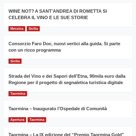
Montesalice
promuovere
Milo:
la
WINE NOT? A SANT’ANDREA DI ROMETTA SI
per
filiera
CELEBRA IL VINO E LE SUE STORIE
il
del
secondo
grano
anno
Messina
Sicilia
duro
consecutivo
siciliano
vince
Consorzio Faro Doc, nuovi vertici alla guida. Si parte
Franco
con un ricco programma
Caruso
Sicilia
Strada del Vino e dei Sapori dell’Etna, 90mila euro dalla
Regione per il progetto di segnaletica turistica digitale
Taormina
Taormina – Inaugurato l’Ospedale di Comunità
Apertura
Taormina
Taormina – La IX edizione del “Premio Taormina Gold”