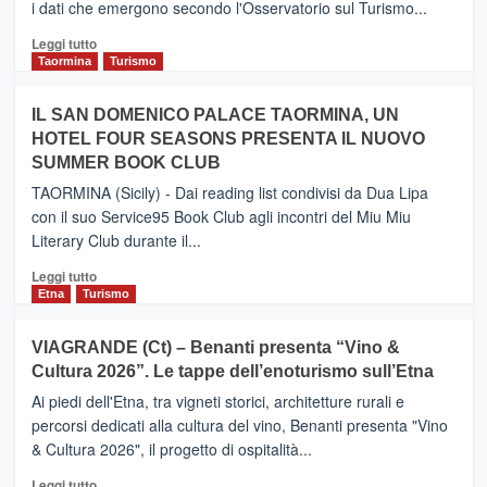
i dati che emergono secondo l'Osservatorio sul Turismo...
tra
Catania
Leggi
Leggi tutto
e
di
Taormina
Turismo
Zanzibar
più
operato
su
IL SAN DOMENICO PALACE TAORMINA, UN
da
PIEDIMONTE
Neos
HOTEL FOUR SEASONS PRESENTA IL NUOVO
ETNEO
SUMMER BOOK CLUB
–
Meta
TAORMINA (Sicily) - Dai reading list condivisi da Dua Lipa
turistica
con il suo Service95 Book Club agli incontri del Miu Miu
privilegiata
Literary Club durante il...
secondo
i
Leggi
Leggi tutto
dati
di
Etna
Turismo
di
più
Airbnb.
su
VIAGRANDE (Ct) – Benanti presenta “Vino &
Anche
IL
la
Cultura 2026”. Le tappe dell’enoturismo sull’Etna
SAN
Valle
DOMENICO
Ai piedi dell'Etna, tra vigneti storici, architetture rurali e
Alcantara
PALACE
percorsi dedicati alla cultura del vino, Benanti presenta "Vino
nei
TAORMINA,
& Cultura 2026", il progetto di ospitalità...
primi
UN
posti
HOTEL
Leggi
Leggi tutto