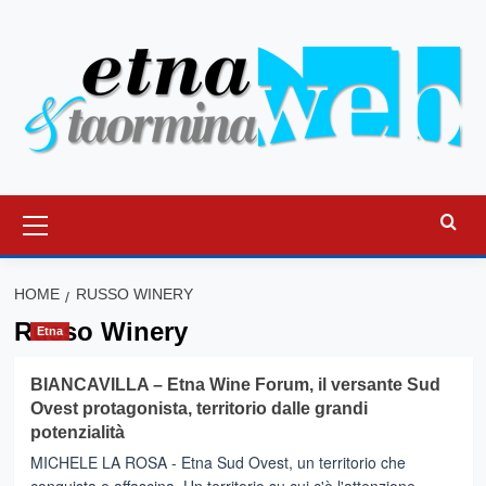
Vai
al
contenuto
Menu
principale
HOME
RUSSO WINERY
Russo Winery
Etna
BIANCAVILLA – Etna Wine Forum, il versante Sud
Ovest protagonista, territorio dalle grandi
potenzialità
MICHELE LA ROSA - Etna Sud Ovest, un territorio che