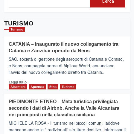
Cerca
TURISMO
Turismo
CATANIA – Inaugurato il nuovo collegamento tra
Catania e Zanzibar operato da Neos
SAC, società di gestione degli aeroporti di Catania e Comiso,
e Neos, compagnia aerea di Alpitour World, annunciano
l'avvio del nuovo collegamento diretto tra Catania...
Leggi
Leggi tutto
di
Alcantara
Apertura
Etna
Turismo
più
su
PIEDIMONTE ETNEO – Meta turistica privilegiata
CATANIA
secondo i dati di Airbnb. Anche la Valle Alcantara
–
nei primi posti nella classifica siciliana
Inaugurato
il
MICHELE LA ROSA - Il turismo nei piccoli comuni, laddove
nuovo
mancano anche le "tradizionali" strutture ricettive. Interessanti
collegamento