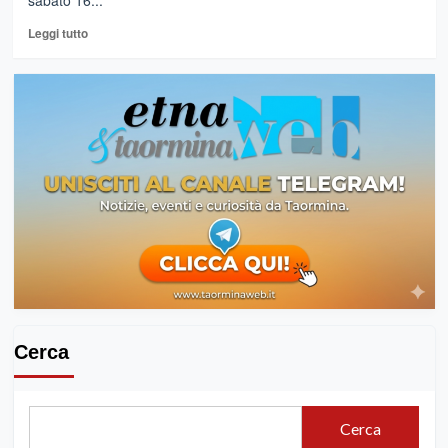
sabato 16...
Leggi
Leggi tutto
di
più
su
Sagra
del
Mandorlo
in
Fiore,
tornano
i
treni
storici
tra
Agrigento,
Valle
dei
Cerca
Templi
e
Porto
Empedocle
Cerca