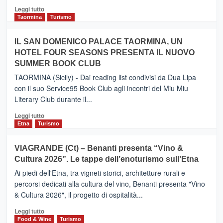
Catania
Leggi
Leggi tutto
e
di
Taormina
Turismo
Zanzibar
più
operato
su
IL SAN DOMENICO PALACE TAORMINA, UN
da
PIEDIMONTE
Neos
HOTEL FOUR SEASONS PRESENTA IL NUOVO
ETNEO
SUMMER BOOK CLUB
–
Meta
TAORMINA (Sicily) - Dai reading list condivisi da Dua Lipa
turistica
con il suo Service95 Book Club agli incontri del Miu Miu
privilegiata
Literary Club durante il...
secondo
i
Leggi
Leggi tutto
dati
di
Etna
Turismo
di
più
Airbnb.
su
VIAGRANDE (Ct) – Benanti presenta “Vino &
Anche
IL
la
Cultura 2026”. Le tappe dell’enoturismo sull’Etna
SAN
Valle
DOMENICO
Ai piedi dell'Etna, tra vigneti storici, architetture rurali e
Alcantara
PALACE
percorsi dedicati alla cultura del vino, Benanti presenta "Vino
nei
TAORMINA,
& Cultura 2026", il progetto di ospitalità...
primi
UN
posti
HOTEL
Leggi
Leggi tutto
nella
FOUR
di
Food & Wine
Turismo