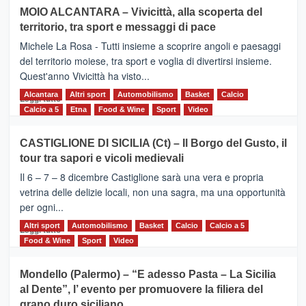
su
MOIO ALCANTARA – Vivicittà, alla scoperta del
Torna
territorio, tra sport e messaggi di pace
la
Supermaratona
Michele La Rosa - Tutti insieme a scoprire angoli e paesaggi
dell’Etna
del territorio moiese, tra sport e voglia di divertirsi insieme.
Quest'anno Vivicittà ha visto...
Alcantara
Leggi
Altri sport
Automobilismo
Basket
Calcio
Leggi tutto
di
Calcio a 5
Etna
Food & Wine
Sport
Video
più
su
CASTIGLIONE DI SICILIA (Ct) – Il Borgo del Gusto, il
MOIO
tour tra sapori e vicoli medievali
ALCANTARA
–
Il 6 – 7 – 8 dicembre Castiglione sarà una vera e propria
Vivicittà,
vetrina delle delizie locali, non una sagra, ma una opportunità
alla
per ogni...
scoperta
del
Altri sport
Leggi
Automobilismo
Basket
Calcio
Calcio a 5
Leggi tutto
territorio,
di
Food & Wine
Sport
Video
tra
più
sport
su
Mondello (Palermo) – “E adesso Pasta – La Sicilia
e
CASTIGLIONE
al Dente”, l’ evento per promuovere la filiera del
messaggi
DI
di
grano duro siciliano
SICILIA