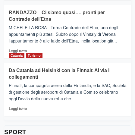
classifica
SEASONS
più
siciliana
PRESENTA
su
RANDAZZO – Ci siamo quasi…. pronti per
IL
VIAGRANDE
Contrade dell’Etna
NUOVO
(Ct)
SUMMER
–
MICHELE LA ROSA - Torna Contrade dell'Etna, uno degli
BOOK
Benanti
appuntamenti più attesi. Subito dopo il Vinitaly di Verona
CLUB
presenta
l'appuntamento è alle falde dell'Etna, nella location già...
“Vino
&
Leggi
Leggi tutto
Cultura
di
Catania
Turismo
2026”.
più
Le
su
Da Catania ad Helsinki con la Finnair. Al via i
tappe
RANDAZZO
collegamenti
dell’enoturismo
–
sull’Etna
Ci
Finnair, la compagnia aerea della Finlandia, e la SAC, Società
siamo
di gestione degli aeroporti di Catania e Comiso celebrano
quasi….
oggi l'avvio della nuova rotta che...
pronti
per
Leggi
Leggi tutto
Contrade
di
dell’Etna
più
su
Da
SPORT