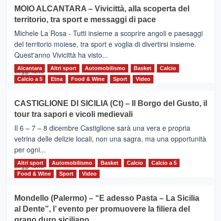
su
MOIO ALCANTARA – Vivicittà, alla scoperta del
Torna
territorio, tra sport e messaggi di pace
la
Supermaratona
Michele La Rosa - Tutti insieme a scoprire angoli e paesaggi
dell’Etna
del territorio moiese, tra sport e voglia di divertirsi insieme.
Quest'anno Vivicittà ha visto...
Alcantara
Leggi
Altri sport
Automobilismo
Basket
Calcio
Leggi tutto
di
Calcio a 5
Etna
Food & Wine
Sport
Video
più
su
CASTIGLIONE DI SICILIA (Ct) – Il Borgo del Gusto, il
MOIO
tour tra sapori e vicoli medievali
ALCANTARA
–
Il 6 – 7 – 8 dicembre Castiglione sarà una vera e propria
Vivicittà,
vetrina delle delizie locali, non una sagra, ma una opportunità
alla
per ogni...
scoperta
del
Altri sport
Leggi
Automobilismo
Basket
Calcio
Calcio a 5
Leggi tutto
territorio,
di
Food & Wine
Sport
Video
tra
più
sport
su
Mondello (Palermo) – “E adesso Pasta – La Sicilia
e
CASTIGLIONE
al Dente”, l’ evento per promuovere la filiera del
messaggi
DI
di
grano duro siciliano
SICILIA