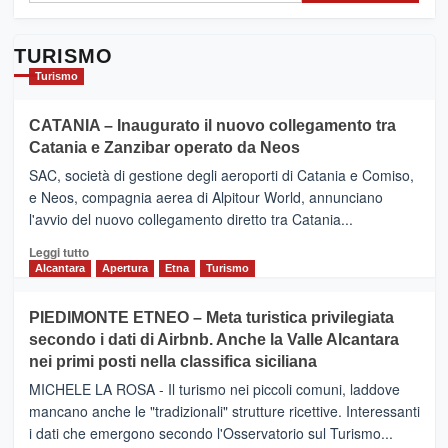
TURISMO
Turismo
CATANIA – Inaugurato il nuovo collegamento tra
Catania e Zanzibar operato da Neos
SAC, società di gestione degli aeroporti di Catania e Comiso,
e Neos, compagnia aerea di Alpitour World, annunciano
l'avvio del nuovo collegamento diretto tra Catania...
Leggi
Leggi tutto
di
Alcantara
Apertura
Etna
Turismo
più
su
PIEDIMONTE ETNEO – Meta turistica privilegiata
CATANIA
secondo i dati di Airbnb. Anche la Valle Alcantara
–
nei primi posti nella classifica siciliana
Inaugurato
il
MICHELE LA ROSA - Il turismo nei piccoli comuni, laddove
nuovo
mancano anche le "tradizionali" strutture ricettive. Interessanti
collegamento
i dati che emergono secondo l'Osservatorio sul Turismo...
tra