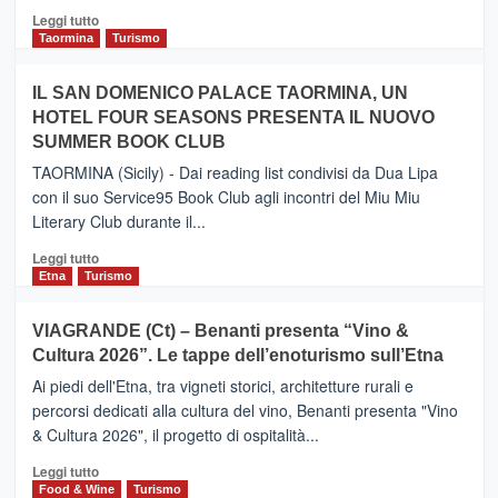
Catania
Leggi
Leggi tutto
e
di
Taormina
Turismo
Zanzibar
più
operato
su
IL SAN DOMENICO PALACE TAORMINA, UN
da
PIEDIMONTE
Neos
HOTEL FOUR SEASONS PRESENTA IL NUOVO
ETNEO
SUMMER BOOK CLUB
–
Meta
TAORMINA (Sicily) - Dai reading list condivisi da Dua Lipa
turistica
con il suo Service95 Book Club agli incontri del Miu Miu
privilegiata
Literary Club durante il...
secondo
i
Leggi
Leggi tutto
dati
di
Etna
Turismo
di
più
Airbnb.
su
VIAGRANDE (Ct) – Benanti presenta “Vino &
Anche
IL
la
Cultura 2026”. Le tappe dell’enoturismo sull’Etna
SAN
Valle
DOMENICO
Ai piedi dell'Etna, tra vigneti storici, architetture rurali e
Alcantara
PALACE
percorsi dedicati alla cultura del vino, Benanti presenta "Vino
nei
TAORMINA,
& Cultura 2026", il progetto di ospitalità...
primi
UN
posti
HOTEL
Leggi
Leggi tutto
nella
FOUR
di
Food & Wine
Turismo