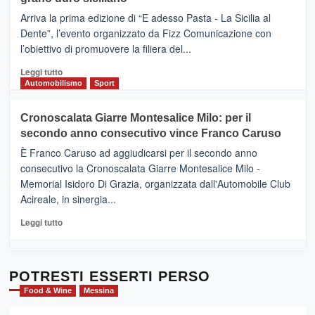
pace
(Ct)
Arriva la prima edizione di “E adesso Pasta - La Sicilia al
–
Dente”, l’evento organizzato da Fizz Comunicazione con
Il
l’obiettivo di promuovere la filiera del...
Borgo
del
Leggi
Leggi tutto
Gusto,
di
Automobilismo
Sport
il
più
tour
su
Cronoscalata Giarre Montesalice Milo: per il
tra
Mondello
sapori
secondo anno consecutivo vince Franco Caruso
(Palermo)
e
–
È Franco Caruso ad aggiudicarsi per il secondo anno
vicoli
“E
consecutivo la Cronoscalata Giarre Montesalice Milo -
medievali
adesso
Memorial Isidoro Di Grazia, organizzata dall'Automobile Club
Pasta
Acireale, in sinergia...
–
La
Leggi
Leggi tutto
Sicilia
di
al
più
Dente”,
su
l’
Cronoscalata
POTRESTI ESSERTI PERSO
evento
Giarre
Food & Wine
Messina
per
Montesalice
promuovere
Milo: