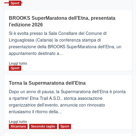
Catania
Sport
ad
Helsinki
BROOKS SuperMaratona dell’Etna, presentata
con
la
l’edizione 2026
Finnair.
Si è svolta presso la Sala Consiliare del Comune di
Al
Linguaglossa (Catania) la conferenza stampa di
via
presentazione della BROOKS SuperMaratona dell’Etna, un
i
appuntamento destinato a...
collegamenti
Leggi
Leggi tutto
di
Sport
più
su
Torna la Supermaratona dell’Etna
BROOKS
Dopo un anno di pausa, la Supermaratona dell’Etna è pronta
SuperMaratona
dell’Etna,
a ripartire! Etna Trail A.S.D., storica associazione
presentata
organizzatrice dell’evento, annuncia con rinnovato
l’edizione
entusiasmo il ritorno della...
2026
Leggi
Leggi tutto
di
Alcantara
Secondo taglio
Sport
più