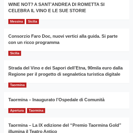
la
WINE NOT? A SANT’ANDREA DI ROMETTA SI
per
filiera
CELEBRA IL VINO E LE SUE STORIE
il
del
secondo
grano
anno
Messina
Sicilia
duro
consecutivo
siciliano
vince
Consorzio Faro Doc, nuovi vertici alla guida. Si parte
Franco
con un ricco programma
Caruso
Sicilia
Strada del Vino e dei Sapori dell’Etna, 90mila euro dalla
Regione per il progetto di segnaletica turistica digitale
Taormina
Taormina – Inaugurato l’Ospedale di Comunità
Apertura
Taormina
Taormina – La IX edizione del “Premio Taormina Gold”
illumina il Teatro Antico