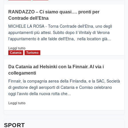
classifica
SEASONS
più
siciliana
PRESENTA
su
RANDAZZO – Ci siamo quasi…. pronti per
IL
VIAGRANDE
Contrade dell’Etna
NUOVO
(Ct)
SUMMER
–
MICHELE LA ROSA - Torna Contrade dell'Etna, uno degli
BOOK
Benanti
appuntamenti più attesi. Subito dopo il Vinitaly di Verona
CLUB
presenta
l'appuntamento è alle falde dell'Etna, nella location già...
“Vino
&
Leggi
Leggi tutto
Cultura
di
Catania
Turismo
2026”.
più
Le
su
Da Catania ad Helsinki con la Finnair. Al via i
tappe
RANDAZZO
collegamenti
dell’enoturismo
–
sull’Etna
Ci
Finnair, la compagnia aerea della Finlandia, e la SAC, Società
siamo
di gestione degli aeroporti di Catania e Comiso celebrano
quasi….
oggi l'avvio della nuova rotta che...
pronti
per
Leggi
Leggi tutto
Contrade
di
dell’Etna
più
su
Da
SPORT