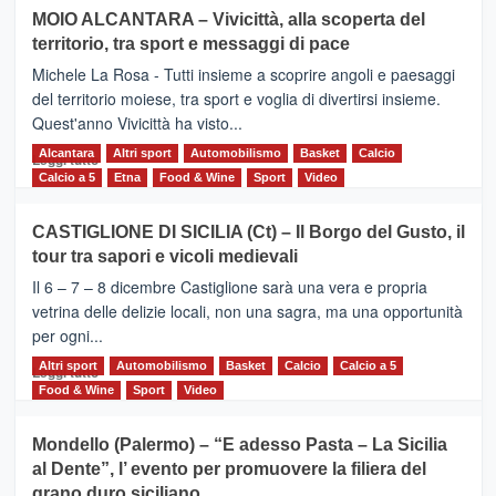
su
MOIO ALCANTARA – Vivicittà, alla scoperta del
Torna
territorio, tra sport e messaggi di pace
la
Supermaratona
Michele La Rosa - Tutti insieme a scoprire angoli e paesaggi
dell’Etna
del territorio moiese, tra sport e voglia di divertirsi insieme.
Quest'anno Vivicittà ha visto...
Alcantara
Leggi
Altri sport
Automobilismo
Basket
Calcio
Leggi tutto
di
Calcio a 5
Etna
Food & Wine
Sport
Video
più
su
CASTIGLIONE DI SICILIA (Ct) – Il Borgo del Gusto, il
MOIO
tour tra sapori e vicoli medievali
ALCANTARA
–
Il 6 – 7 – 8 dicembre Castiglione sarà una vera e propria
Vivicittà,
vetrina delle delizie locali, non una sagra, ma una opportunità
alla
per ogni...
scoperta
del
Altri sport
Leggi
Automobilismo
Basket
Calcio
Calcio a 5
Leggi tutto
territorio,
di
Food & Wine
Sport
Video
tra
più
sport
su
Mondello (Palermo) – “E adesso Pasta – La Sicilia
e
CASTIGLIONE
al Dente”, l’ evento per promuovere la filiera del
messaggi
DI
di
grano duro siciliano
SICILIA