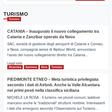
TURISMO
Turismo
CATANIA – Inaugurato il nuovo collegamento tra
Catania e Zanzibar operato da Neos
SAC, società di gestione degli aeroporti di Catania e Comiso,
e Neos, compagnia aerea di Alpitour World, annunciano
l'avvio del nuovo collegamento diretto tra Catania...
Leggi
Leggi tutto
di
Alcantara
Apertura
Etna
Turismo
più
su
PIEDIMONTE ETNEO – Meta turistica privilegiata
CATANIA
secondo i dati di Airbnb. Anche la Valle Alcantara
–
nei primi posti nella classifica siciliana
Inaugurato
il
MICHELE LA ROSA - Il turismo nei piccoli comuni, laddove
nuovo
mancano anche le "tradizionali" strutture ricettive. Interessanti
collegamento
i dati che emergono secondo l'Osservatorio sul Turismo...
tra