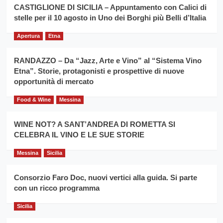
la
CASTIGLIONE DI SICILIA – Appuntamento con Calici di
per
filiera
stelle per il 10 agosto in Uno dei Borghi più Belli d’Italia
il
del
secondo
grano
anno
Apertura
Etna
duro
consecutivo
siciliano
vince
RANDAZZO – Da “Jazz, Arte e Vino” al “Sistema Vino
Franco
Etna”. Storie, protagonisti e prospettive di nuove
Caruso
opportunità di mercato
Food & Wine
Messina
WINE NOT? A SANT’ANDREA DI ROMETTA SI
CELEBRA IL VINO E LE SUE STORIE
Messina
Sicilia
Consorzio Faro Doc, nuovi vertici alla guida. Si parte
con un ricco programma
Sicilia