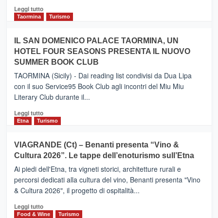
Catania
Leggi
Leggi tutto
e
di
Taormina
Turismo
Zanzibar
più
operato
su
IL SAN DOMENICO PALACE TAORMINA, UN
da
PIEDIMONTE
Neos
HOTEL FOUR SEASONS PRESENTA IL NUOVO
ETNEO
SUMMER BOOK CLUB
–
Meta
TAORMINA (Sicily) - Dai reading list condivisi da Dua Lipa
turistica
con il suo Service95 Book Club agli incontri del Miu Miu
privilegiata
Literary Club durante il...
secondo
i
Leggi
Leggi tutto
dati
di
Etna
Turismo
di
più
Airbnb.
su
VIAGRANDE (Ct) – Benanti presenta “Vino &
Anche
IL
la
Cultura 2026”. Le tappe dell’enoturismo sull’Etna
SAN
Valle
DOMENICO
Ai piedi dell'Etna, tra vigneti storici, architetture rurali e
Alcantara
PALACE
percorsi dedicati alla cultura del vino, Benanti presenta "Vino
nei
TAORMINA,
& Cultura 2026", il progetto di ospitalità...
primi
UN
posti
HOTEL
Leggi
Leggi tutto
nella
FOUR
di
Food & Wine
Turismo