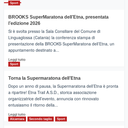
Catania
Sport
ad
Helsinki
BROOKS SuperMaratona dell’Etna, presentata
con
la
l’edizione 2026
Finnair.
Si è svolta presso la Sala Consiliare del Comune di
Al
Linguaglossa (Catania) la conferenza stampa di
via
presentazione della BROOKS SuperMaratona dell’Etna, un
i
appuntamento destinato a...
collegamenti
Leggi
Leggi tutto
di
Sport
più
su
Torna la Supermaratona dell’Etna
BROOKS
Dopo un anno di pausa, la Supermaratona dell’Etna è pronta
SuperMaratona
dell’Etna,
a ripartire! Etna Trail A.S.D., storica associazione
presentata
organizzatrice dell’evento, annuncia con rinnovato
l’edizione
entusiasmo il ritorno della...
2026
Leggi
Leggi tutto
di
Alcantara
Secondo taglio
Sport
più