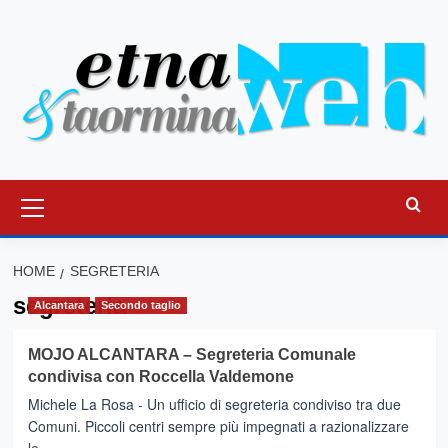
Vai
al
contenuto
Menu
principale
HOME
SEGRETERIA
segreteria
Alcantara
Secondo taglio
MOJO ALCANTARA – Segreteria Comunale
condivisa con Roccella Valdemone
Michele La Rosa - Un ufficio di segreteria condiviso tra due
Comuni. Piccoli centri sempre più impegnati a razionalizzare