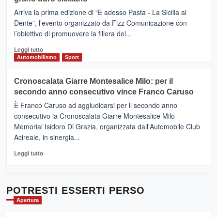
pace
(Ct)
Arriva la prima edizione di “E adesso Pasta - La Sicilia al
–
Dente”, l’evento organizzato da Fizz Comunicazione con
Il
l’obiettivo di promuovere la filiera del...
Borgo
del
Leggi
Leggi tutto
Gusto,
di
Automobilismo
Sport
il
più
tour
su
Cronoscalata Giarre Montesalice Milo: per il
tra
Mondello
sapori
secondo anno consecutivo vince Franco Caruso
(Palermo)
e
–
È Franco Caruso ad aggiudicarsi per il secondo anno
vicoli
“E
consecutivo la Cronoscalata Giarre Montesalice Milo -
medievali
adesso
Memorial Isidoro Di Grazia, organizzata dall'Automobile Club
Pasta
Acireale, in sinergia...
–
La
Leggi
Leggi tutto
Sicilia
di
al
più
Dente”,
su
l’
Cronoscalata
POTRESTI ESSERTI PERSO
evento
Giarre
Apertura
per
Montesalice
promuovere
Milo: