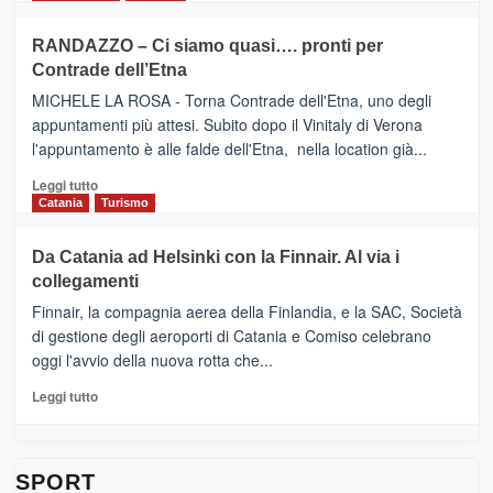
classifica
SEASONS
più
siciliana
PRESENTA
su
RANDAZZO – Ci siamo quasi…. pronti per
IL
VIAGRANDE
Contrade dell’Etna
NUOVO
(Ct)
SUMMER
–
MICHELE LA ROSA - Torna Contrade dell'Etna, uno degli
BOOK
Benanti
appuntamenti più attesi. Subito dopo il Vinitaly di Verona
CLUB
presenta
l'appuntamento è alle falde dell'Etna, nella location già...
“Vino
&
Leggi
Leggi tutto
Cultura
di
Catania
Turismo
2026”.
più
Le
su
Da Catania ad Helsinki con la Finnair. Al via i
tappe
RANDAZZO
collegamenti
dell’enoturismo
–
sull’Etna
Ci
Finnair, la compagnia aerea della Finlandia, e la SAC, Società
siamo
di gestione degli aeroporti di Catania e Comiso celebrano
quasi….
oggi l'avvio della nuova rotta che...
pronti
per
Leggi
Leggi tutto
Contrade
di
dell’Etna
più
su
Da
SPORT