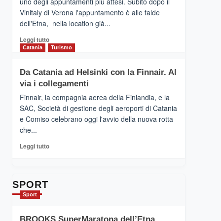
uno degli appuntamenti più attesi. Subito dopo il
presenta
Vinitaly di Verona l'appuntamento è alle falde
“Vino
dell'Etna, nella location già...
&
Cultura
Leggi
Leggi tutto
2026”.
di
Catania
Turismo
Le
più
tappe
su
Da Catania ad Helsinki con la Finnair. Al
dell’enoturismo
RANDAZZO
sull’Etna
via i collegamenti
–
Ci
Finnair, la compagnia aerea della Finlandia, e la
siamo
SAC, Società di gestione degli aeroporti di Catania
quasi….
e Comiso celebrano oggi l'avvio della nuova rotta
pronti
che...
per
Contrade
Leggi
Leggi tutto
dell’Etna
di
più
su
Da
SPORT
Catania
Sport
ad
Helsinki
BROOKS SuperMaratona dell’Etna,
con