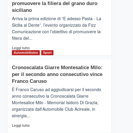
pace
SICILIA
promuovere la filiera del grano duro
(Ct)
siciliano
–
Arriva la prima edizione di “E adesso Pasta - La
Il
Sicilia al Dente”, l’evento organizzato da Fizz
Borgo
Comunicazione con l’obiettivo di promuovere la
del
Gusto,
filiera del...
il
Leggi
Leggi tutto
tour
di
Automobilismo
Sport
tra
più
sapori
su
e
Cronoscalata Giarre Montesalice Milo:
Mondello
vicoli
per il secondo anno consecutivo vince
(Palermo)
medievali
–
Franco Caruso
“E
È Franco Caruso ad aggiudicarsi per il secondo
adesso
anno consecutivo la Cronoscalata Giarre
Pasta
Montesalice Milo - Memorial Isidoro Di Grazia,
–
organizzata dall'Automobile Club Acireale, in
La
Sicilia
sinergia...
al
Leggi
Leggi tutto
Dente”,
di
l’