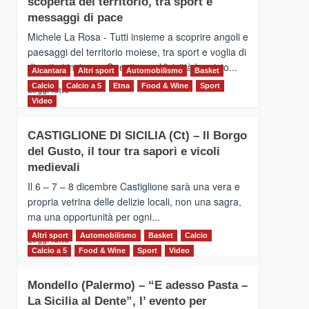
scoperta del territorio, tra sport e
la
Supermaratona
messaggi di pace
dell’Etna
Michele La Rosa - Tutti insieme a scoprire angoli e
paesaggi del territorio moiese, tra sport e voglia di
divertirsi insieme. Quest'anno Vivicittà ha visto...
Alcantara
Altri sport
Automobilismo
Basket
Calcio
Calcio a 5
Leggi
Etna
Food & Wine
Sport
Leggi tutto
di
Video
più
su
CASTIGLIONE DI SICILIA (Ct) – Il Borgo
MOIO
del Gusto, il tour tra sapori e vicoli
ALCANTARA
–
medievali
Vivicittà,
Il 6 – 7 – 8 dicembre Castiglione sarà una vera e
alla
propria vetrina delle delizie locali, non una sagra,
scoperta
ma una opportunità per ogni...
del
territorio,
Altri sport
Leggi
Automobilismo
Basket
Calcio
Leggi tutto
tra
di
Calcio a 5
Food & Wine
Sport
Video
sport
più
e
su
messaggi
Mondello (Palermo) – “E adesso Pasta –
CASTIGLIONE
di
La Sicilia al Dente”, l’ evento per
DI