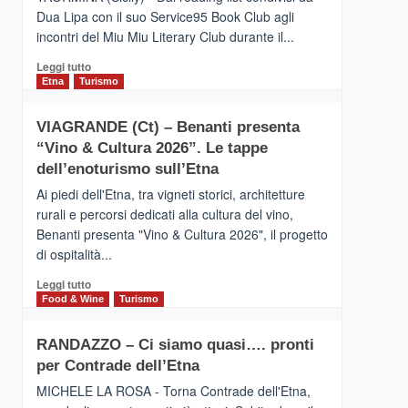
privilegiata
Dua Lipa con il suo Service95 Book Club agli
secondo
incontri del Miu Miu Literary Club durante il...
i
dati
Leggi
Leggi tutto
di
di
Etna
Turismo
Airbnb.
più
Anche
su
la
VIAGRANDE (Ct) – Benanti presenta
IL
Valle
“Vino & Cultura 2026”. Le tappe
SAN
Alcantara
DOMENICO
dell’enoturismo sull’Etna
nei
PALACE
primi
Ai piedi dell'Etna, tra vigneti storici, architetture
TAORMINA,
posti
rurali e percorsi dedicati alla cultura del vino,
UN
nella
Benanti presenta "Vino & Cultura 2026", il progetto
HOTEL
classifica
di ospitalità...
FOUR
siciliana
SEASONS
Leggi
Leggi tutto
PRESENTA
di
Food & Wine
Turismo
IL
più
NUOVO
su
SUMMER
RANDAZZO – Ci siamo quasi…. pronti
VIAGRANDE
BOOK
per Contrade dell’Etna
(Ct)
CLUB
–
MICHELE LA ROSA - Torna Contrade dell'Etna,
Benanti