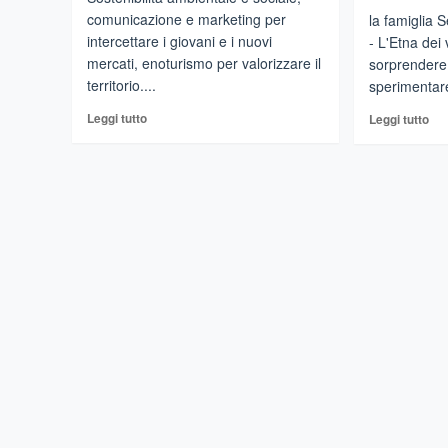
comunicazione e marketing per
la famiglia 
intercettare i giovani e i nuovi
- L'Etna dei 
mercati, enoturismo per valorizzare il
sorprendere.
territorio....
sperimentare
Leggi
Leg
Leggi tutto
Leggi tutto
di
di
più
più
su
su
Vitivinicoltura
NI
siciliana:
–
Next
Sp
generation,
da
il
cat
nuovo
e
volto
ner
dell’Isola
cap
Ser
pre
i
Mir
Sp