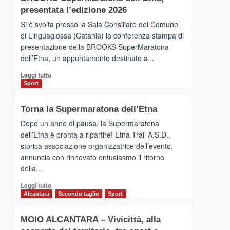
la
presentata l’edizione 2026
Finnair.
Si è svolta presso la Sala Consiliare del Comune
Al
di Linguaglossa (Catania) la conferenza stampa di
via
presentazione della BROOKS SuperMaratona
i
collegamenti
dell’Etna, un appuntamento destinato a...
Leggi
Leggi tutto
di
Sport
più
su
Torna la Supermaratona dell’Etna
BROOKS
SuperMaratona
Dopo un anno di pausa, la Supermaratona
dell’Etna,
dell’Etna è pronta a ripartire! Etna Trail A.S.D.,
presentata
storica associazione organizzatrice dell’evento,
l’edizione
annuncia con rinnovato entusiasmo il ritorno
2026
della...
Leggi
Leggi tutto
di
Alcantara
Secondo taglio
Sport
più
su
MOIO ALCANTARA – Vivicittà, alla
Torna