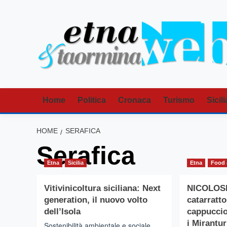
Vai
al
contenuto
Home
Politica
Cronaca
Turismo
Sicili
HOME
SERAFICA
Serafica
Etna
Sicilia
Etna
Food 
Vitivinicoltura siciliana: Next
NICOLOSI
generation, il nuovo volto
catarratto
dell’Isola
cappuccio
i Mirantu
Sostenibilità ambientale e sociale,