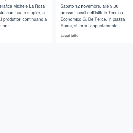
Serafica Michele La Rosa
Sabato 12 novembre, alle 9.30,
vini continua a stupire, a
presso i locali dell’Istituto Tecnico
I produttori continuano a
Economico G. De Felice, in piazza
 per...
Roma, si terrà l’appuntamento...
gi
Leggi
Leggi tutto
di
più
su
COLOSI
CATANIA
–
umante
De
Felice
arratto
meets
Wine
ello
Makers.
puccio.
L’enoturismo
afica
e
senta
le
nuove
antur
opportunità
umanti
di
lavoro