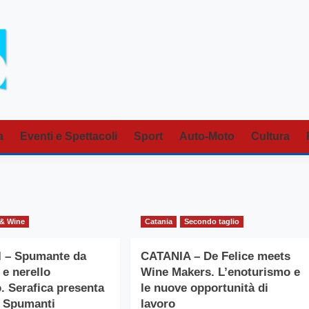
a
Eventi e Spettacoli
Sport
Auto-Moto
Cultura
& Wine
Catania
Secondo taglio
 – Spumante da
CATANIA – De Felice meets
 e nerello
Wine Makers. L’enoturismo e
. Serafica presenta
le nuove opportunità di
r Spumanti
lavoro