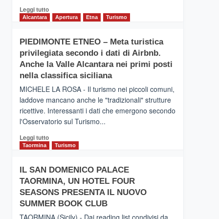
Leggi
Leggi tutto
di
Alcantara
Apertura
Etna
Turismo
più
su
PIEDIMONTE ETNEO – Meta turistica
CATANIA
privilegiata secondo i dati di Airbnb.
–
Inaugurato
Anche la Valle Alcantara nei primi posti
il
nella classifica siciliana
nuovo
MICHELE LA ROSA - Il turismo nei piccoli comuni,
collegamento
laddove mancano anche le "tradizionali" strutture
tra
ricettive. Interessanti i dati che emergono secondo
Catania
e
l'Osservatorio sul Turismo...
Zanzibar
Leggi
Leggi tutto
operato
di
Taormina
Turismo
da
più
Neos
su
IL SAN DOMENICO PALACE
PIEDIMONTE
TAORMINA, UN HOTEL FOUR
ETNEO
–
SEASONS PRESENTA IL NUOVO
Meta
SUMMER BOOK CLUB
turistica
TAORMINA (Sicily) - Dai reading list condivisi da