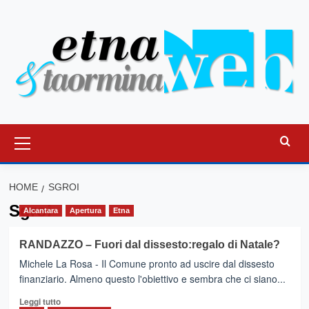
Vai
al
contenuto
Menu
principale
HOME
SGROI
Sgroi
Alcantara
Apertura
Etna
RANDAZZO – Fuori dal dissesto:regalo di Natale?
Michele La Rosa - Il Comune pronto ad uscire dal dissesto
finanziario. Almeno questo l'obiettivo e sembra che ci siano...
Leggi
Leggi tutto