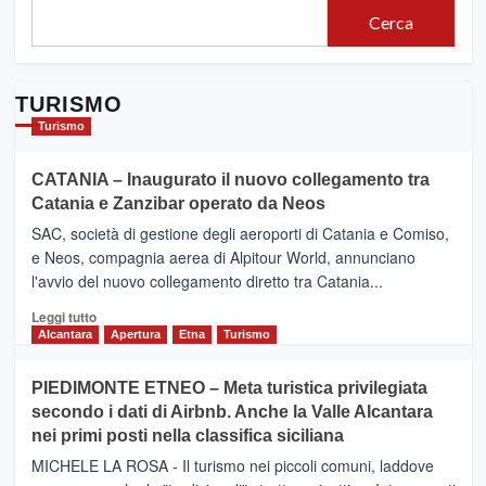
Cerca
TURISMO
Turismo
CATANIA – Inaugurato il nuovo collegamento tra
Catania e Zanzibar operato da Neos
SAC, società di gestione degli aeroporti di Catania e Comiso,
e Neos, compagnia aerea di Alpitour World, annunciano
l'avvio del nuovo collegamento diretto tra Catania...
Leggi
Leggi tutto
di
Alcantara
Apertura
Etna
Turismo
più
su
PIEDIMONTE ETNEO – Meta turistica privilegiata
CATANIA
secondo i dati di Airbnb. Anche la Valle Alcantara
–
nei primi posti nella classifica siciliana
Inaugurato
il
MICHELE LA ROSA - Il turismo nei piccoli comuni, laddove
nuovo