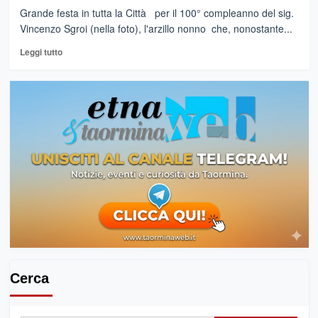
Primo
Grande festa in tutta la Città per il 100° compleanno del sig.
Consiglio
Vincenzo Sgroi (nella foto), l'arzillo nonno che, nonostante...
comunale
Leggi
il
Leggi tutto
di
5
più
luglio
su
RANDAZZO
–
Una
grande
festa
in
programma
per
i
100
anni
di
Vincenzo
Cerca
Sgroi