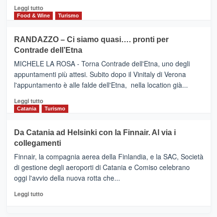
posti
HOTEL
Leggi
Leggi tutto
nella
FOUR
di
Food & Wine
Turismo
classifica
SEASONS
più
siciliana
PRESENTA
su
RANDAZZO – Ci siamo quasi…. pronti per
IL
VIAGRANDE
Contrade dell’Etna
NUOVO
(Ct)
SUMMER
–
MICHELE LA ROSA - Torna Contrade dell'Etna, uno degli
BOOK
Benanti
appuntamenti più attesi. Subito dopo il Vinitaly di Verona
CLUB
presenta
l'appuntamento è alle falde dell'Etna, nella location già...
“Vino
&
Leggi
Leggi tutto
Cultura
di
Catania
Turismo
2026”.
più
Le
su
Da Catania ad Helsinki con la Finnair. Al via i
tappe
RANDAZZO
collegamenti
dell’enoturismo
–
sull’Etna
Ci
Finnair, la compagnia aerea della Finlandia, e la SAC, Società
siamo
di gestione degli aeroporti di Catania e Comiso celebrano
quasi….
oggi l'avvio della nuova rotta che...
pronti
per
Leggi
Leggi tutto
Contrade
di
dell’Etna
più