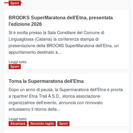
Catania
Sport
ad
Helsinki
BROOKS SuperMaratona dell’Etna, presentata
con
la
l’edizione 2026
Finnair.
Si è svolta presso la Sala Consiliare del Comune di
Al
Linguaglossa (Catania) la conferenza stampa di
via
presentazione della BROOKS SuperMaratona dell’Etna, un
i
appuntamento destinato a...
collegamenti
Leggi
Leggi tutto
di
Sport
più
su
Torna la Supermaratona dell’Etna
BROOKS
Dopo un anno di pausa, la Supermaratona dell’Etna è pronta
SuperMaratona
dell’Etna,
a ripartire! Etna Trail A.S.D., storica associazione
presentata
organizzatrice dell’evento, annuncia con rinnovato
l’edizione
entusiasmo il ritorno della...
2026
Leggi
Leggi tutto
di
Alcantara
Secondo taglio
Sport
più