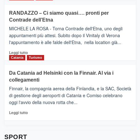
classifica
SEASONS
più
siciliana
PRESENTA
su
RANDAZZO – Ci siamo quasi…. pronti per
IL
VIAGRANDE
Contrade dell’Etna
NUOVO
(Ct)
SUMMER
–
MICHELE LA ROSA - Torna Contrade dell'Etna, uno degli
BOOK
Benanti
appuntamenti più attesi. Subito dopo il Vinitaly di Verona
CLUB
presenta
l'appuntamento è alle falde dell'Etna, nella location già...
“Vino
&
Leggi
Leggi tutto
Cultura
di
Catania
Turismo
2026”.
più
Le
su
Da Catania ad Helsinki con la Finnair. Al via i
tappe
RANDAZZO
collegamenti
dell’enoturismo
–
sull’Etna
Ci
Finnair, la compagnia aerea della Finlandia, e la SAC, Società
siamo
di gestione degli aeroporti di Catania e Comiso celebrano
quasi….
oggi l'avvio della nuova rotta che...
pronti
per
Leggi
Leggi tutto
Contrade
di
dell’Etna
più
su
Da
SPORT