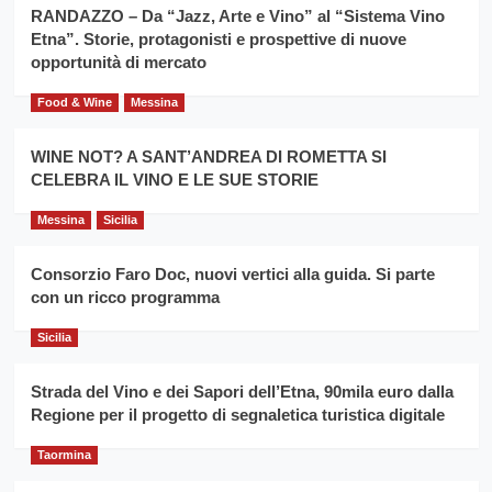
la
RANDAZZO – Da “Jazz, Arte e Vino” al “Sistema Vino
per
filiera
Etna”. Storie, protagonisti e prospettive di nuove
il
del
secondo
opportunità di mercato
grano
anno
duro
consecutivo
Food & Wine
Messina
siciliano
vince
Franco
WINE NOT? A SANT’ANDREA DI ROMETTA SI
Caruso
CELEBRA IL VINO E LE SUE STORIE
Messina
Sicilia
Consorzio Faro Doc, nuovi vertici alla guida. Si parte
con un ricco programma
Sicilia
Strada del Vino e dei Sapori dell’Etna, 90mila euro dalla
Regione per il progetto di segnaletica turistica digitale
Taormina