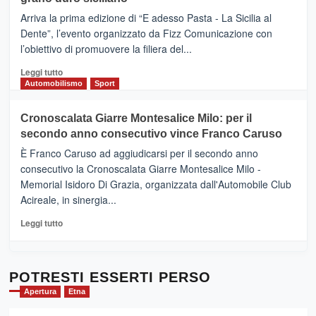
pace
(Ct)
Arriva la prima edizione di “E adesso Pasta - La Sicilia al
–
Dente”, l’evento organizzato da Fizz Comunicazione con
Il
l’obiettivo di promuovere la filiera del...
Borgo
del
Leggi
Leggi tutto
Gusto,
di
Automobilismo
Sport
il
più
tour
su
Cronoscalata Giarre Montesalice Milo: per il
tra
Mondello
sapori
secondo anno consecutivo vince Franco Caruso
(Palermo)
e
–
È Franco Caruso ad aggiudicarsi per il secondo anno
vicoli
“E
consecutivo la Cronoscalata Giarre Montesalice Milo -
medievali
adesso
Memorial Isidoro Di Grazia, organizzata dall'Automobile Club
Pasta
Acireale, in sinergia...
–
La
Leggi
Leggi tutto
Sicilia
di
al
più
Dente”,
su
l’
Cronoscalata
POTRESTI ESSERTI PERSO
evento
Giarre
Apertura
Etna
per
Montesalice
promuovere
Milo: