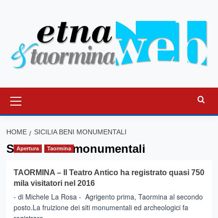
Vai
al
contenuto
Menu
principale
HOME
SICILIA BENI MONUMENTALI
Sicilia Beni monumentali
Apertura
Taormina
TAORMINA – Il Teatro Antico ha registrato quasi 750
mila visitatori nel 2016
- di Michele La Rosa - Agrigento prima, Taormina al secondo
posto.La fruizione dei siti monumentali ed archeologici fa