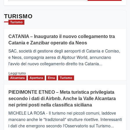
TURISMO
Turismo
CATANIA – Inaugurato il nuovo collegamento tra
Catania e Zanzibar operato da Neos
SAC, società di gestione degli aeroporti di Catania e Comiso,
e Neos, compagnia aerea di Alpitour World, annunciano
l'avvio del nuovo collegamento diretto tra Catania...
Leggi
Leggi tutto
di
Alcantara
Apertura
Etna
Turismo
più
su
PIEDIMONTE ETNEO – Meta turistica privilegiata
CATANIA
secondo i dati di Airbnb. Anche la Valle Alcantara
–
nei primi posti nella classifica siciliana
Inaugurato
il
MICHELE LA ROSA - Il turismo nei piccoli comuni, laddove
nuovo
mancano anche le "tradizionali" strutture ricettive. Interessanti
collegamento
i dati che emergono secondo l'Osservatorio sul Turismo...
tra