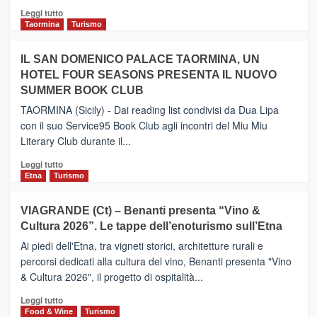
Catania
Leggi
Leggi tutto
e
di
Taormina
Turismo
Zanzibar
più
operato
su
IL SAN DOMENICO PALACE TAORMINA, UN
da
PIEDIMONTE
Neos
HOTEL FOUR SEASONS PRESENTA IL NUOVO
ETNEO
SUMMER BOOK CLUB
–
Meta
TAORMINA (Sicily) - Dai reading list condivisi da Dua Lipa
turistica
con il suo Service95 Book Club agli incontri del Miu Miu
privilegiata
Literary Club durante il...
secondo
i
Leggi
Leggi tutto
dati
di
Etna
Turismo
di
più
Airbnb.
su
VIAGRANDE (Ct) – Benanti presenta “Vino &
Anche
IL
la
Cultura 2026”. Le tappe dell’enoturismo sull’Etna
SAN
Valle
DOMENICO
Ai piedi dell'Etna, tra vigneti storici, architetture rurali e
Alcantara
PALACE
percorsi dedicati alla cultura del vino, Benanti presenta "Vino
nei
TAORMINA,
& Cultura 2026", il progetto di ospitalità...
primi
UN
posti
HOTEL
Leggi
Leggi tutto
nella
FOUR
di
Food & Wine
Turismo