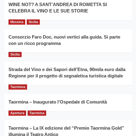
la
WINE NOT? A SANT’ANDREA DI ROMETTA SI
per
filiera
CELEBRA IL VINO E LE SUE STORIE
il
del
secondo
grano
anno
Messina
Sicilia
duro
consecutivo
siciliano
vince
Consorzio Faro Doc, nuovi vertici alla guida. Si parte
Franco
con un ricco programma
Caruso
Sicilia
Strada del Vino e dei Sapori dell’Etna, 90mila euro dalla
Regione per il progetto di segnaletica turistica digitale
Taormina
Taormina – Inaugurato l’Ospedale di Comunità
Apertura
Taormina
Taormina – La IX edizione del “Premio Taormina Gold”
illumina il Teatro Antico