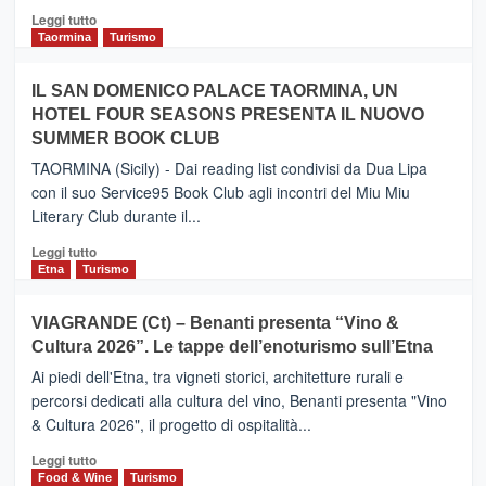
Catania
Leggi
Leggi tutto
e
di
Taormina
Turismo
Zanzibar
più
operato
su
IL SAN DOMENICO PALACE TAORMINA, UN
da
PIEDIMONTE
Neos
HOTEL FOUR SEASONS PRESENTA IL NUOVO
ETNEO
SUMMER BOOK CLUB
–
Meta
TAORMINA (Sicily) - Dai reading list condivisi da Dua Lipa
turistica
con il suo Service95 Book Club agli incontri del Miu Miu
privilegiata
Literary Club durante il...
secondo
i
Leggi
Leggi tutto
dati
di
Etna
Turismo
di
più
Airbnb.
su
VIAGRANDE (Ct) – Benanti presenta “Vino &
Anche
IL
la
Cultura 2026”. Le tappe dell’enoturismo sull’Etna
SAN
Valle
DOMENICO
Ai piedi dell'Etna, tra vigneti storici, architetture rurali e
Alcantara
PALACE
percorsi dedicati alla cultura del vino, Benanti presenta "Vino
nei
TAORMINA,
& Cultura 2026", il progetto di ospitalità...
primi
UN
posti
HOTEL
Leggi
Leggi tutto
nella
FOUR
di
Food & Wine
Turismo