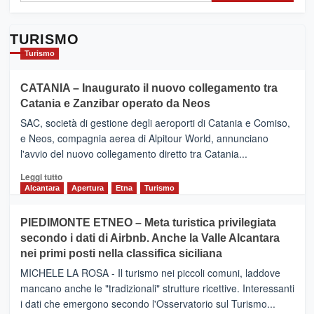
TURISMO
Turismo
CATANIA – Inaugurato il nuovo collegamento tra
Catania e Zanzibar operato da Neos
SAC, società di gestione degli aeroporti di Catania e Comiso,
e Neos, compagnia aerea di Alpitour World, annunciano
l'avvio del nuovo collegamento diretto tra Catania...
Leggi
Leggi tutto
di
Alcantara
Apertura
Etna
Turismo
più
su
PIEDIMONTE ETNEO – Meta turistica privilegiata
CATANIA
secondo i dati di Airbnb. Anche la Valle Alcantara
–
nei primi posti nella classifica siciliana
Inaugurato
il
MICHELE LA ROSA - Il turismo nei piccoli comuni, laddove
nuovo
mancano anche le "tradizionali" strutture ricettive. Interessanti
collegamento
i dati che emergono secondo l'Osservatorio sul Turismo...
tra