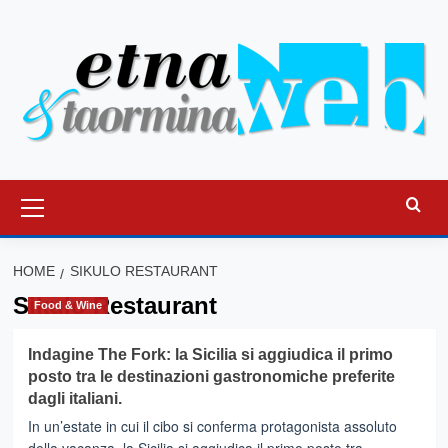
Vai
al
contenuto
Menu
principale
HOME
SIKULO RESTAURANT
Sikulo Restaurant
Food & Wine
Indagine The Fork: la Sicilia si aggiudica il primo
posto tra le destinazioni gastronomiche preferite
dagli italiani.
In un’estate in cui il cibo si conferma protagonista assoluto