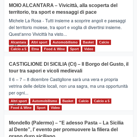
su
MOIO ALCANTARA – Vivicittà, alla scoperta del
Torna
territorio, tra sport e messaggi di pace
la
Supermaratona
Michele La Rosa - Tutti insieme a scoprire angoli e paesaggi
dell’Etna
del territorio moiese, tra sport e voglia di divertirsi insieme.
Quest'anno Vivicittà ha visto...
Alcantara
Leggi
Altri sport
Automobilismo
Basket
Calcio
Leggi tutto
di
Calcio a 5
Etna
Food & Wine
Sport
Video
più
su
CASTIGLIONE DI SICILIA (Ct) – Il Borgo del Gusto, il
MOIO
tour tra sapori e vicoli medievali
ALCANTARA
–
Il 6 – 7 – 8 dicembre Castiglione sarà una vera e propria
Vivicittà,
vetrina delle delizie locali, non una sagra, ma una opportunità
alla
per ogni...
scoperta
del
Altri sport
Leggi
Automobilismo
Basket
Calcio
Calcio a 5
Leggi tutto
territorio,
di
Food & Wine
Sport
Video
tra
più
sport
su
Mondello (Palermo) – “E adesso Pasta – La Sicilia
e
CASTIGLIONE
al Dente”, l’ evento per promuovere la filiera del
messaggi
DI
di
grano duro siciliano
SICILIA