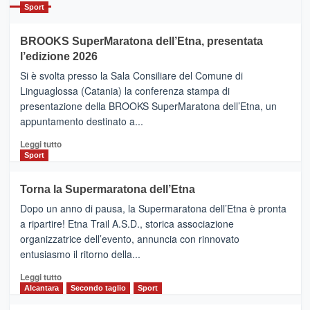
Catania
Sport
ad
Helsinki
BROOKS SuperMaratona dell’Etna, presentata
con
la
l’edizione 2026
Finnair.
Si è svolta presso la Sala Consiliare del Comune di
Al
Linguaglossa (Catania) la conferenza stampa di
via
presentazione della BROOKS SuperMaratona dell’Etna, un
i
appuntamento destinato a...
collegamenti
Leggi
Leggi tutto
di
Sport
più
su
Torna la Supermaratona dell’Etna
BROOKS
Dopo un anno di pausa, la Supermaratona dell’Etna è pronta
SuperMaratona
dell’Etna,
a ripartire! Etna Trail A.S.D., storica associazione
presentata
organizzatrice dell’evento, annuncia con rinnovato
l’edizione
entusiasmo il ritorno della...
2026
Leggi
Leggi tutto
di
Alcantara
Secondo taglio
Sport
più