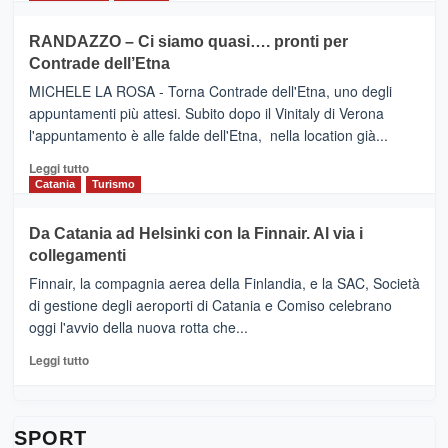
classifica
SEASONS
più
siciliana
PRESENTA
su
RANDAZZO – Ci siamo quasi…. pronti per
IL
VIAGRANDE
Contrade dell’Etna
NUOVO
(Ct)
SUMMER
–
MICHELE LA ROSA - Torna Contrade dell'Etna, uno degli
BOOK
Benanti
appuntamenti più attesi. Subito dopo il Vinitaly di Verona
CLUB
presenta
l'appuntamento è alle falde dell'Etna, nella location già...
“Vino
&
Leggi
Leggi tutto
Cultura
di
Catania
Turismo
2026”.
più
Le
su
Da Catania ad Helsinki con la Finnair. Al via i
tappe
RANDAZZO
collegamenti
dell’enoturismo
–
sull’Etna
Ci
Finnair, la compagnia aerea della Finlandia, e la SAC, Società
siamo
di gestione degli aeroporti di Catania e Comiso celebrano
quasi….
oggi l'avvio della nuova rotta che...
pronti
per
Leggi
Leggi tutto
Contrade
di
dell’Etna
più
su
Da
SPORT