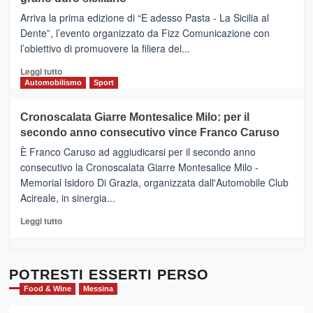
pace
(Ct)
Arriva la prima edizione di “E adesso Pasta - La Sicilia al
–
Dente”, l’evento organizzato da Fizz Comunicazione con
Il
l’obiettivo di promuovere la filiera del...
Borgo
del
Leggi
Leggi tutto
Gusto,
di
Automobilismo
Sport
il
più
tour
su
Cronoscalata Giarre Montesalice Milo: per il
tra
Mondello
sapori
secondo anno consecutivo vince Franco Caruso
(Palermo)
e
–
È Franco Caruso ad aggiudicarsi per il secondo anno
vicoli
“E
consecutivo la Cronoscalata Giarre Montesalice Milo -
medievali
adesso
Memorial Isidoro Di Grazia, organizzata dall'Automobile Club
Pasta
Acireale, in sinergia...
–
La
Leggi
Leggi tutto
Sicilia
di
al
più
Dente”,
su
l’
Cronoscalata
POTRESTI ESSERTI PERSO
evento
Giarre
Food & Wine
Messina
per
Montesalice
promuovere
Milo: