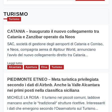
TURISMO
Turismo
CATANIA – Inaugurato il nuovo collegamento tra
Catania e Zanzibar operato da Neos
SAC, società di gestione degli aeroporti di Catania e Comiso,
e Neos, compagnia aerea di Alpitour World, annunciano
l'avvio del nuovo collegamento diretto tra Catania...
Leggi
Leggi tutto
di
Alcantara
Apertura
Etna
Turismo
più
su
PIEDIMONTE ETNEO – Meta turistica privilegiata
CATANIA
secondo i dati di Airbnb. Anche la Valle Alcantara
–
nei primi posti nella classifica siciliana
Inaugurato
il
MICHELE LA ROSA - Il turismo nei piccoli comuni, laddove
nuovo
mancano anche le "tradizionali" strutture ricettive. Interessanti
collegamento
i dati che emergono secondo l'Osservatorio sul Turismo...
tra