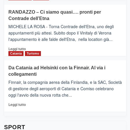
classifica
SEASONS
più
siciliana
PRESENTA
su
RANDAZZO – Ci siamo quasi…. pronti per
IL
VIAGRANDE
Contrade dell’Etna
NUOVO
(Ct)
SUMMER
–
MICHELE LA ROSA - Torna Contrade dell'Etna, uno degli
BOOK
Benanti
appuntamenti più attesi. Subito dopo il Vinitaly di Verona
CLUB
presenta
l'appuntamento è alle falde dell'Etna, nella location già...
“Vino
&
Leggi
Leggi tutto
Cultura
di
Catania
Turismo
2026”.
più
Le
su
Da Catania ad Helsinki con la Finnair. Al via i
tappe
RANDAZZO
collegamenti
dell’enoturismo
–
sull’Etna
Ci
Finnair, la compagnia aerea della Finlandia, e la SAC, Società
siamo
di gestione degli aeroporti di Catania e Comiso celebrano
quasi….
oggi l'avvio della nuova rotta che...
pronti
per
Leggi
Leggi tutto
Contrade
di
dell’Etna
più
su
Da
SPORT