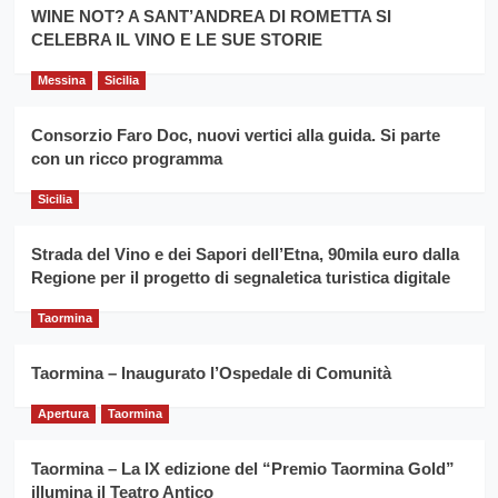
la
WINE NOT? A SANT’ANDREA DI ROMETTA SI
per
filiera
CELEBRA IL VINO E LE SUE STORIE
il
del
secondo
grano
anno
Messina
Sicilia
duro
consecutivo
siciliano
vince
Consorzio Faro Doc, nuovi vertici alla guida. Si parte
Franco
con un ricco programma
Caruso
Sicilia
Strada del Vino e dei Sapori dell’Etna, 90mila euro dalla
Regione per il progetto di segnaletica turistica digitale
Taormina
Taormina – Inaugurato l’Ospedale di Comunità
Apertura
Taormina
Taormina – La IX edizione del “Premio Taormina Gold”
illumina il Teatro Antico