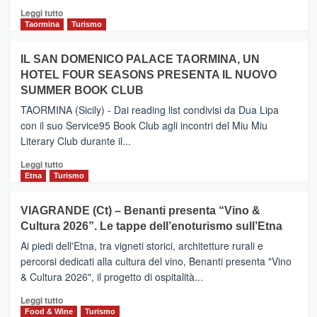
Catania
Leggi
Leggi tutto
e
di
Taormina
Turismo
Zanzibar
più
operato
su
IL SAN DOMENICO PALACE TAORMINA, UN
da
PIEDIMONTE
Neos
HOTEL FOUR SEASONS PRESENTA IL NUOVO
ETNEO
SUMMER BOOK CLUB
–
Meta
TAORMINA (Sicily) - Dai reading list condivisi da Dua Lipa
turistica
con il suo Service95 Book Club agli incontri del Miu Miu
privilegiata
Literary Club durante il...
secondo
i
Leggi
Leggi tutto
dati
di
Etna
Turismo
di
più
Airbnb.
su
VIAGRANDE (Ct) – Benanti presenta “Vino &
Anche
IL
la
Cultura 2026”. Le tappe dell’enoturismo sull’Etna
SAN
Valle
DOMENICO
Ai piedi dell'Etna, tra vigneti storici, architetture rurali e
Alcantara
PALACE
percorsi dedicati alla cultura del vino, Benanti presenta "Vino
nei
TAORMINA,
& Cultura 2026", il progetto di ospitalità...
primi
UN
posti
HOTEL
Leggi
Leggi tutto
nella
FOUR
di
Food & Wine
Turismo