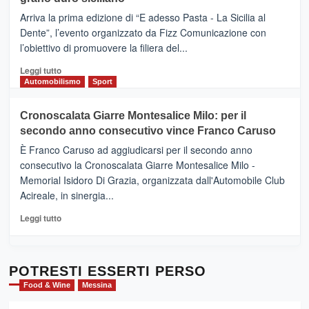
pace
(Ct)
Arriva la prima edizione di “E adesso Pasta - La Sicilia al
–
Dente”, l’evento organizzato da Fizz Comunicazione con
Il
l’obiettivo di promuovere la filiera del...
Borgo
del
Leggi
Leggi tutto
Gusto,
di
Automobilismo
Sport
il
più
tour
su
Cronoscalata Giarre Montesalice Milo: per il
tra
Mondello
sapori
secondo anno consecutivo vince Franco Caruso
(Palermo)
e
–
È Franco Caruso ad aggiudicarsi per il secondo anno
vicoli
“E
consecutivo la Cronoscalata Giarre Montesalice Milo -
medievali
adesso
Memorial Isidoro Di Grazia, organizzata dall'Automobile Club
Pasta
Acireale, in sinergia...
–
La
Leggi
Leggi tutto
Sicilia
di
al
più
Dente”,
su
l’
Cronoscalata
POTRESTI ESSERTI PERSO
evento
Giarre
Food & Wine
Messina
per
Montesalice
promuovere
Milo: