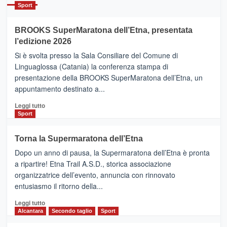
Catania
Sport
ad
Helsinki
BROOKS SuperMaratona dell’Etna, presentata
con
la
l’edizione 2026
Finnair.
Si è svolta presso la Sala Consiliare del Comune di
Al
Linguaglossa (Catania) la conferenza stampa di
via
presentazione della BROOKS SuperMaratona dell’Etna, un
i
appuntamento destinato a...
collegamenti
Leggi
Leggi tutto
di
Sport
più
su
Torna la Supermaratona dell’Etna
BROOKS
Dopo un anno di pausa, la Supermaratona dell’Etna è pronta
SuperMaratona
dell’Etna,
a ripartire! Etna Trail A.S.D., storica associazione
presentata
organizzatrice dell’evento, annuncia con rinnovato
l’edizione
entusiasmo il ritorno della...
2026
Leggi
Leggi tutto
di
Alcantara
Secondo taglio
Sport
più