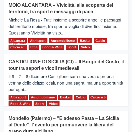
su
MOIO ALCANTARA – Vivicittà, alla scoperta del
Torna
territorio, tra sport e messaggi di pace
la
Supermaratona
Michele La Rosa - Tutti insieme a scoprire angoli e paesaggi
dell’Etna
del territorio moiese, tra sport e voglia di divertirsi insieme.
Quest'anno Vivicittà ha visto...
Alcantara
Leggi
Altri sport
Automobilismo
Basket
Calcio
Leggi tutto
di
Calcio a 5
Etna
Food & Wine
Sport
Video
più
su
CASTIGLIONE DI SICILIA (Ct) – Il Borgo del Gusto, il
MOIO
tour tra sapori e vicoli medievali
ALCANTARA
–
Il 6 – 7 – 8 dicembre Castiglione sarà una vera e propria
Vivicittà,
vetrina delle delizie locali, non una sagra, ma una opportunità
alla
per ogni...
scoperta
del
Altri sport
Leggi
Automobilismo
Basket
Calcio
Calcio a 5
Leggi tutto
territorio,
di
Food & Wine
Sport
Video
tra
più
sport
su
Mondello (Palermo) – “E adesso Pasta – La Sicilia
e
CASTIGLIONE
al Dente”, l’ evento per promuovere la filiera del
messaggi
DI
di
grano duro siciliano
SICILIA