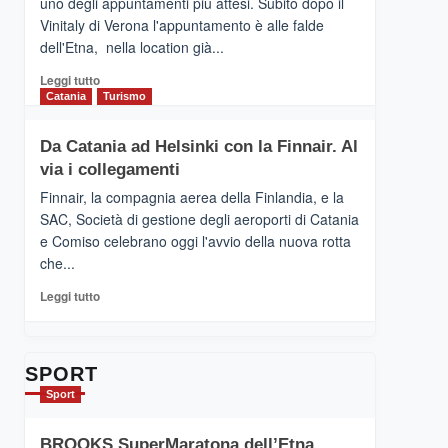
uno degli appuntamenti più attesi. Subito dopo il
presenta
Vinitaly di Verona l'appuntamento è alle falde
“Vino
dell'Etna, nella location già...
&
Cultura
Leggi
Leggi tutto
2026”.
di
Catania
Turismo
Le
più
tappe
su
Da Catania ad Helsinki con la Finnair. Al
dell’enoturismo
RANDAZZO
sull’Etna
via i collegamenti
–
Ci
Finnair, la compagnia aerea della Finlandia, e la
siamo
SAC, Società di gestione degli aeroporti di Catania
quasi….
e Comiso celebrano oggi l'avvio della nuova rotta
pronti
che...
per
Contrade
Leggi
Leggi tutto
dell’Etna
di
più
su
Da
SPORT
Catania
Sport
ad
Helsinki
BROOKS SuperMaratona dell’Etna,
con