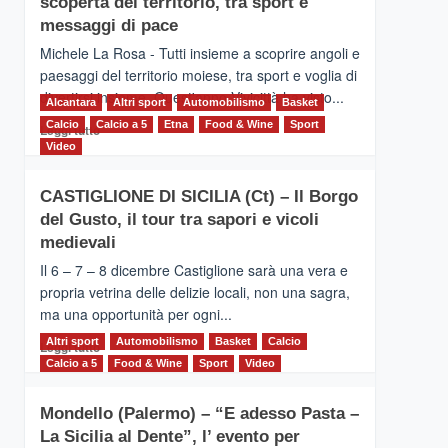
scoperta del territorio, tra sport e
la
Supermaratona
messaggi di pace
dell’Etna
Michele La Rosa - Tutti insieme a scoprire angoli e
paesaggi del territorio moiese, tra sport e voglia di
divertirsi insieme. Quest'anno Vivicittà ha visto...
Alcantara
Altri sport
Automobilismo
Basket
Calcio
Calcio a 5
Leggi
Etna
Food & Wine
Sport
Leggi tutto
di
Video
più
su
CASTIGLIONE DI SICILIA (Ct) – Il Borgo
MOIO
del Gusto, il tour tra sapori e vicoli
ALCANTARA
–
medievali
Vivicittà,
Il 6 – 7 – 8 dicembre Castiglione sarà una vera e
alla
propria vetrina delle delizie locali, non una sagra,
scoperta
ma una opportunità per ogni...
del
territorio,
Altri sport
Leggi
Automobilismo
Basket
Calcio
Leggi tutto
tra
di
Calcio a 5
Food & Wine
Sport
Video
sport
più
e
su
messaggi
Mondello (Palermo) – “E adesso Pasta –
CASTIGLIONE
di
La Sicilia al Dente”, l’ evento per
DI