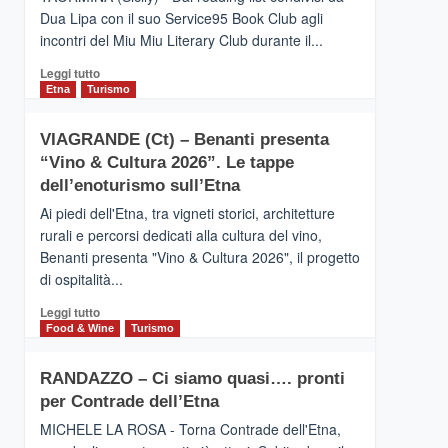
privilegiata
Dua Lipa con il suo Service95 Book Club agli
secondo
incontri del Miu Miu Literary Club durante il...
i
dati
Leggi
Leggi tutto
di
di
Etna
Turismo
Airbnb.
più
Anche
su
la
VIAGRANDE (Ct) – Benanti presenta
IL
Valle
“Vino & Cultura 2026”. Le tappe
SAN
Alcantara
DOMENICO
dell’enoturismo sull’Etna
nei
PALACE
primi
Ai piedi dell'Etna, tra vigneti storici, architetture
TAORMINA,
posti
rurali e percorsi dedicati alla cultura del vino,
UN
nella
Benanti presenta "Vino & Cultura 2026", il progetto
HOTEL
classifica
di ospitalità...
FOUR
siciliana
SEASONS
Leggi
Leggi tutto
PRESENTA
di
Food & Wine
Turismo
IL
più
NUOVO
su
SUMMER
RANDAZZO – Ci siamo quasi…. pronti
VIAGRANDE
BOOK
per Contrade dell’Etna
(Ct)
CLUB
–
MICHELE LA ROSA - Torna Contrade dell'Etna,
Benanti