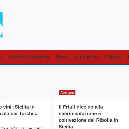
a
Eventi e Spettacoli
Sport
Auto-Moto
Cultura
Apertura
vini :Sicilia in
Il Friuli dice no alla
cala dei Turchi a
sperimentazione e
coltivazione del Ribolla in
Sicilia
a è la Sicilia che non ti