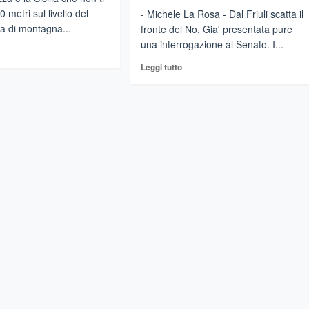
0 metri sul livello del
- Michele La Rosa - Dal Friuli scatta il
ria di montagna...
fronte del No. Gia' presentata pure
una interrogazione al Senato. I...
gi
Leggi
Leggi tutto
di
più
sumano
su
i
Il
ilia
Friuli
dice
le
no
alla
la
sperimentazione
e
chi
coltivazione
del
olo
Ribolla
in
Sicilia