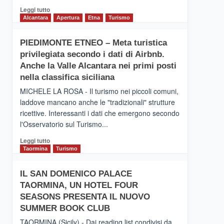
Leggi
Leggi tutto
di
Alcantara
Apertura
Etna
Turismo
più
su
PIEDIMONTE ETNEO – Meta turistica
CATANIA
privilegiata secondo i dati di Airbnb.
–
Inaugurato
Anche la Valle Alcantara nei primi posti
il
nella classifica siciliana
nuovo
MICHELE LA ROSA - Il turismo nei piccoli comuni,
collegamento
laddove mancano anche le "tradizionali" strutture
tra
ricettive. Interessanti i dati che emergono secondo
Catania
e
l'Osservatorio sul Turismo...
Zanzibar
Leggi
Leggi tutto
operato
di
Taormina
Turismo
da
più
Neos
su
IL SAN DOMENICO PALACE
PIEDIMONTE
TAORMINA, UN HOTEL FOUR
ETNEO
–
SEASONS PRESENTA IL NUOVO
Meta
SUMMER BOOK CLUB
turistica
TAORMINA (Sicily) - Dai reading list condivisi da