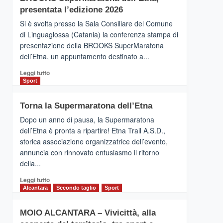
la
presentata l’edizione 2026
Finnair.
Si è svolta presso la Sala Consiliare del Comune
Al
di Linguaglossa (Catania) la conferenza stampa di
via
presentazione della BROOKS SuperMaratona
i
collegamenti
dell’Etna, un appuntamento destinato a...
Leggi
Leggi tutto
di
Sport
più
su
Torna la Supermaratona dell’Etna
BROOKS
SuperMaratona
Dopo un anno di pausa, la Supermaratona
dell’Etna,
dell’Etna è pronta a ripartire! Etna Trail A.S.D.,
presentata
storica associazione organizzatrice dell’evento,
l’edizione
annuncia con rinnovato entusiasmo il ritorno
2026
della...
Leggi
Leggi tutto
di
Alcantara
Secondo taglio
Sport
più
su
MOIO ALCANTARA – Vivicittà, alla
Torna