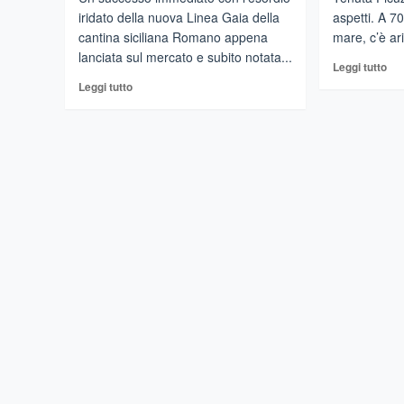
iridato della nuova Linea Gaia della
aspetti. A 70
cantina siciliana Romano appena
mare, c’è a
lanciata sul mercato e subito notata...
Leg
Leggi tutto
di
Leggi
Leggi tutto
più
di
su
più
Cu
su
vin
Medaglia
:Sic
d’oro
in
a
bol
Gaia
da
Spumante
Sca
Extra
dei
Dry
Tur
della
a
cantina
Bar
Romano