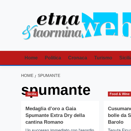
Vai
al
contenuto
Home
Politica
Cronaca
Turismo
Sicili
HOME
SPUMANTE
spumante
Sicilia
Food & Wine
Medaglia d’oro a Gaia
Cusumano 
Spumante Extra Dry della
bolle da S
cantina Romano
Barolo
Un successo immediato con l'esordio
Tenuta Ficuzz