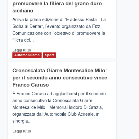
pace
SICILIA
promuovere la filiera del grano duro
(Ct)
siciliano
–
Arriva la prima edizione di “E adesso Pasta - La
Il
Sicilia al Dente”, l’evento organizzato da Fizz
Borgo
Comunicazione con l’obiettivo di promuovere la
del
Gusto,
filiera del...
il
Leggi
Leggi tutto
tour
di
Automobilismo
Sport
tra
più
sapori
su
e
Cronoscalata Giarre Montesalice Milo:
Mondello
vicoli
per il secondo anno consecutivo vince
(Palermo)
medievali
–
Franco Caruso
“E
È Franco Caruso ad aggiudicarsi per il secondo
adesso
anno consecutivo la Cronoscalata Giarre
Pasta
Montesalice Milo - Memorial Isidoro Di Grazia,
–
organizzata dall'Automobile Club Acireale, in
La
Sicilia
sinergia...
al
Leggi
Leggi tutto
Dente”,
di
l’