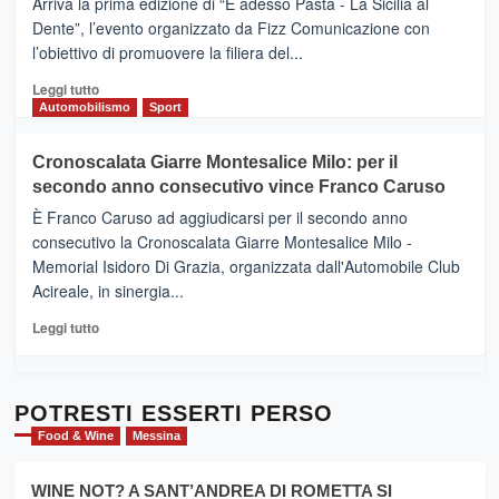
Arriva la prima edizione di “E adesso Pasta - La Sicilia al
–
Dente”, l’evento organizzato da Fizz Comunicazione con
Il
l’obiettivo di promuovere la filiera del...
Borgo
del
Leggi
Leggi tutto
Gusto,
di
Automobilismo
Sport
il
più
tour
su
Cronoscalata Giarre Montesalice Milo: per il
tra
Mondello
sapori
secondo anno consecutivo vince Franco Caruso
(Palermo)
e
–
È Franco Caruso ad aggiudicarsi per il secondo anno
vicoli
“E
consecutivo la Cronoscalata Giarre Montesalice Milo -
medievali
adesso
Memorial Isidoro Di Grazia, organizzata dall'Automobile Club
Pasta
Acireale, in sinergia...
–
La
Leggi
Leggi tutto
Sicilia
di
al
più
Dente”,
su
l’
Cronoscalata
POTRESTI ESSERTI PERSO
evento
Giarre
Food & Wine
Messina
per
Montesalice
promuovere
Milo:
la
WINE NOT? A SANT’ANDREA DI ROMETTA SI
per