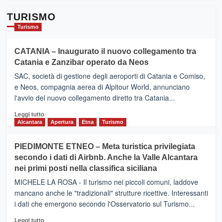
TURISMO
Turismo
CATANIA – Inaugurato il nuovo collegamento tra
Catania e Zanzibar operato da Neos
SAC, società di gestione degli aeroporti di Catania e Comiso,
e Neos, compagnia aerea di Alpitour World, annunciano
l'avvio del nuovo collegamento diretto tra Catania...
Leggi
Leggi tutto
di
Alcantara
Apertura
Etna
Turismo
più
su
PIEDIMONTE ETNEO – Meta turistica privilegiata
CATANIA
secondo i dati di Airbnb. Anche la Valle Alcantara
–
nei primi posti nella classifica siciliana
Inaugurato
il
MICHELE LA ROSA - Il turismo nei piccoli comuni, laddove
nuovo
mancano anche le "tradizionali" strutture ricettive. Interessanti
collegamento
i dati che emergono secondo l'Osservatorio sul Turismo...
tra
Catania
Leggi
Leggi tutto