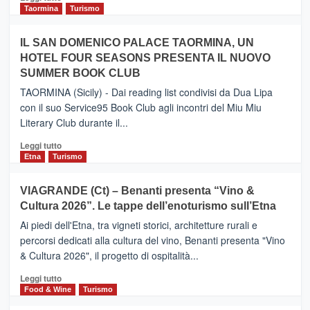
e
di
Taormina
Turismo
Zanzibar
più
operato
su
IL SAN DOMENICO PALACE TAORMINA, UN
da
PIEDIMONTE
Neos
HOTEL FOUR SEASONS PRESENTA IL NUOVO
ETNEO
SUMMER BOOK CLUB
–
Meta
TAORMINA (Sicily) - Dai reading list condivisi da Dua Lipa
turistica
con il suo Service95 Book Club agli incontri del Miu Miu
privilegiata
Literary Club durante il...
secondo
i
Leggi
Leggi tutto
dati
di
Etna
Turismo
di
più
Airbnb.
su
VIAGRANDE (Ct) – Benanti presenta “Vino &
Anche
IL
la
Cultura 2026”. Le tappe dell’enoturismo sull’Etna
SAN
Valle
DOMENICO
Ai piedi dell'Etna, tra vigneti storici, architetture rurali e
Alcantara
PALACE
percorsi dedicati alla cultura del vino, Benanti presenta "Vino
nei
TAORMINA,
& Cultura 2026", il progetto di ospitalità...
primi
UN
posti
HOTEL
Leggi
Leggi tutto
nella
FOUR
di
Food & Wine
Turismo
classifica
SEASONS
più