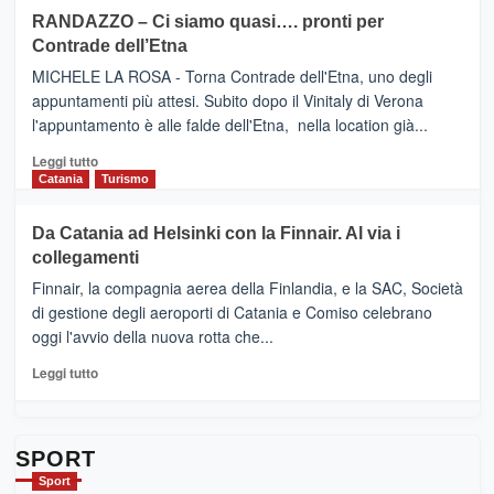
siciliana
PRESENTA
su
RANDAZZO – Ci siamo quasi…. pronti per
IL
VIAGRANDE
Contrade dell’Etna
NUOVO
(Ct)
SUMMER
–
MICHELE LA ROSA - Torna Contrade dell'Etna, uno degli
BOOK
Benanti
appuntamenti più attesi. Subito dopo il Vinitaly di Verona
CLUB
presenta
l'appuntamento è alle falde dell'Etna, nella location già...
“Vino
&
Leggi
Leggi tutto
Cultura
di
Catania
Turismo
2026”.
più
Le
su
Da Catania ad Helsinki con la Finnair. Al via i
tappe
RANDAZZO
collegamenti
dell’enoturismo
–
sull’Etna
Ci
Finnair, la compagnia aerea della Finlandia, e la SAC, Società
siamo
di gestione degli aeroporti di Catania e Comiso celebrano
quasi….
oggi l'avvio della nuova rotta che...
pronti
per
Leggi
Leggi tutto
Contrade
di
dell’Etna
più
su
Da
SPORT
Catania
Sport