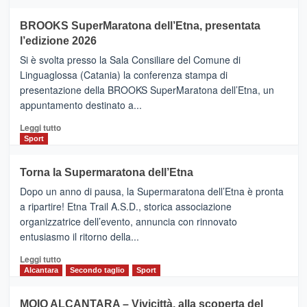
ad
Helsinki
BROOKS SuperMaratona dell’Etna, presentata
con
la
l’edizione 2026
Finnair.
Si è svolta presso la Sala Consiliare del Comune di
Al
Linguaglossa (Catania) la conferenza stampa di
via
presentazione della BROOKS SuperMaratona dell’Etna, un
i
appuntamento destinato a...
collegamenti
Leggi
Leggi tutto
di
Sport
più
su
Torna la Supermaratona dell’Etna
BROOKS
Dopo un anno di pausa, la Supermaratona dell’Etna è pronta
SuperMaratona
dell’Etna,
a ripartire! Etna Trail A.S.D., storica associazione
presentata
organizzatrice dell’evento, annuncia con rinnovato
l’edizione
entusiasmo il ritorno della...
2026
Leggi
Leggi tutto
di
Alcantara
Secondo taglio
Sport
più
su
MOIO ALCANTARA – Vivicittà, alla scoperta del