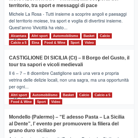
Torna
territorio, tra sport e messaggi di pace
la
Supermaratona
Michele La Rosa - Tutti insieme a scoprire angoli e paesaggi
dell’Etna
del territorio moiese, tra sport e voglia di divertirsi insieme.
Quest'anno Vivicittà ha visto...
Alcantara
Leggi
Altri sport
Automobilismo
Basket
Calcio
Leggi tutto
di
Calcio a 5
Etna
Food & Wine
Sport
Video
più
su
CASTIGLIONE DI SICILIA (Ct) – Il Borgo del Gusto, il
MOIO
tour tra sapori e vicoli medievali
ALCANTARA
–
Il 6 – 7 – 8 dicembre Castiglione sarà una vera e propria
Vivicittà,
vetrina delle delizie locali, non una sagra, ma una opportunità
alla
per ogni...
scoperta
del
Altri sport
Leggi
Automobilismo
Basket
Calcio
Calcio a 5
Leggi tutto
territorio,
di
Food & Wine
Sport
Video
tra
più
sport
su
Mondello (Palermo) – “E adesso Pasta – La Sicilia
e
CASTIGLIONE
al Dente”, l’ evento per promuovere la filiera del
messaggi
DI
di
grano duro siciliano
SICILIA
pace
(Ct)