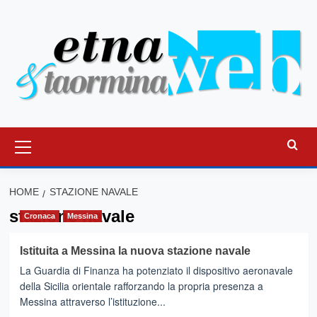
Vai
al
contenuto
Menu
principale
HOME
STAZIONE NAVALE
stazione navale
Cronaca
Messina
Istituita a Messina la nuova stazione navale
La Guardia di Finanza ha potenziato il dispositivo aeronavale
della Sicilia orientale rafforzando la propria presenza a
Messina attraverso l’istituzione...