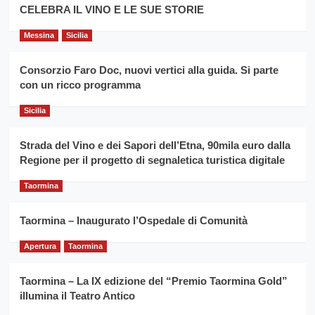
filiera
CELEBRA IL VINO E LE SUE STORIE
il
del
secondo
grano
anno
Messina
Sicilia
duro
consecutivo
siciliano
vince
Consorzio Faro Doc, nuovi vertici alla guida. Si parte
Franco
con un ricco programma
Caruso
Sicilia
Strada del Vino e dei Sapori dell’Etna, 90mila euro dalla
Regione per il progetto di segnaletica turistica digitale
Taormina
Taormina – Inaugurato l’Ospedale di Comunità
Apertura
Taormina
Taormina – La IX edizione del “Premio Taormina Gold”
illumina il Teatro Antico