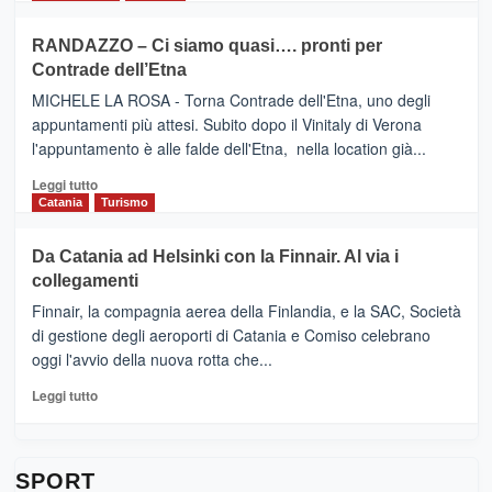
classifica
SEASONS
più
siciliana
PRESENTA
su
RANDAZZO – Ci siamo quasi…. pronti per
IL
VIAGRANDE
Contrade dell’Etna
NUOVO
(Ct)
SUMMER
–
MICHELE LA ROSA - Torna Contrade dell'Etna, uno degli
BOOK
Benanti
appuntamenti più attesi. Subito dopo il Vinitaly di Verona
CLUB
presenta
l'appuntamento è alle falde dell'Etna, nella location già...
“Vino
&
Leggi
Leggi tutto
Cultura
di
Catania
Turismo
2026”.
più
Le
su
Da Catania ad Helsinki con la Finnair. Al via i
tappe
RANDAZZO
collegamenti
dell’enoturismo
–
sull’Etna
Ci
Finnair, la compagnia aerea della Finlandia, e la SAC, Società
siamo
di gestione degli aeroporti di Catania e Comiso celebrano
quasi….
oggi l'avvio della nuova rotta che...
pronti
per
Leggi
Leggi tutto
Contrade
di
dell’Etna
più
su
Da
SPORT