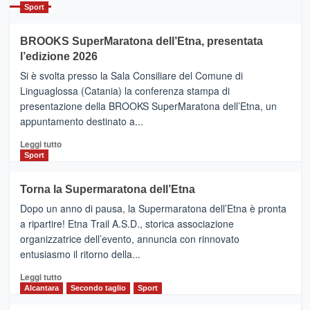
Catania
Sport
ad
Helsinki
BROOKS SuperMaratona dell’Etna, presentata
con
la
l’edizione 2026
Finnair.
Si è svolta presso la Sala Consiliare del Comune di
Al
Linguaglossa (Catania) la conferenza stampa di
via
presentazione della BROOKS SuperMaratona dell’Etna, un
i
appuntamento destinato a...
collegamenti
Leggi
Leggi tutto
di
Sport
più
su
Torna la Supermaratona dell’Etna
BROOKS
Dopo un anno di pausa, la Supermaratona dell’Etna è pronta
SuperMaratona
dell’Etna,
a ripartire! Etna Trail A.S.D., storica associazione
presentata
organizzatrice dell’evento, annuncia con rinnovato
l’edizione
entusiasmo il ritorno della...
2026
Leggi
Leggi tutto
di
Alcantara
Secondo taglio
Sport
più