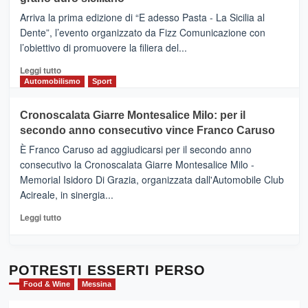
pace
(Ct)
Arriva la prima edizione di “E adesso Pasta - La Sicilia al
–
Dente”, l’evento organizzato da Fizz Comunicazione con
Il
l’obiettivo di promuovere la filiera del...
Borgo
del
Leggi
Leggi tutto
Gusto,
di
Automobilismo
Sport
il
più
tour
su
Cronoscalata Giarre Montesalice Milo: per il
tra
Mondello
sapori
secondo anno consecutivo vince Franco Caruso
(Palermo)
e
–
È Franco Caruso ad aggiudicarsi per il secondo anno
vicoli
“E
consecutivo la Cronoscalata Giarre Montesalice Milo -
medievali
adesso
Memorial Isidoro Di Grazia, organizzata dall'Automobile Club
Pasta
Acireale, in sinergia...
–
La
Leggi
Leggi tutto
Sicilia
di
al
più
Dente”,
su
l’
Cronoscalata
POTRESTI ESSERTI PERSO
evento
Giarre
Food & Wine
Messina
per
Montesalice
promuovere
Milo: