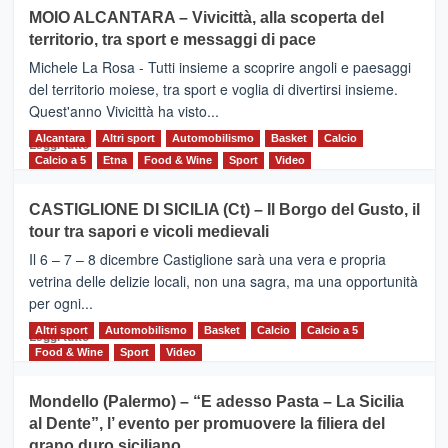
su
MOIO ALCANTARA – Vivicittà, alla scoperta del
Torna
territorio, tra sport e messaggi di pace
la
Supermaratona
Michele La Rosa - Tutti insieme a scoprire angoli e paesaggi
dell’Etna
del territorio moiese, tra sport e voglia di divertirsi insieme.
Quest'anno Vivicittà ha visto...
Alcantara
Leggi
Altri sport
Automobilismo
Basket
Calcio
Leggi tutto
di
Calcio a 5
Etna
Food & Wine
Sport
Video
più
su
CASTIGLIONE DI SICILIA (Ct) – Il Borgo del Gusto, il
MOIO
tour tra sapori e vicoli medievali
ALCANTARA
–
Il 6 – 7 – 8 dicembre Castiglione sarà una vera e propria
Vivicittà,
vetrina delle delizie locali, non una sagra, ma una opportunità
alla
per ogni...
scoperta
del
Altri sport
Leggi
Automobilismo
Basket
Calcio
Calcio a 5
Leggi tutto
territorio,
di
Food & Wine
Sport
Video
tra
più
sport
su
Mondello (Palermo) – “E adesso Pasta – La Sicilia
e
CASTIGLIONE
al Dente”, l’ evento per promuovere la filiera del
messaggi
DI
di
grano duro siciliano
SICILIA