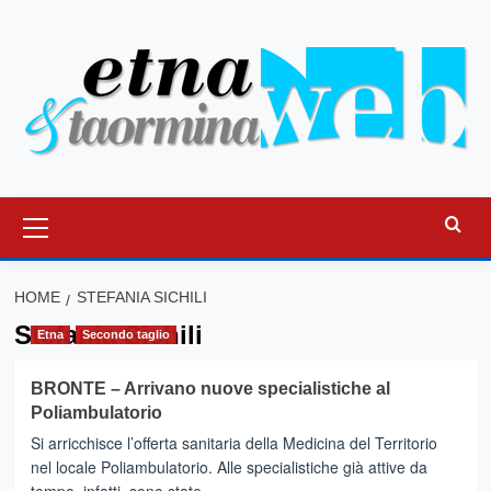
Vai
al
contenuto
Menu
principale
HOME
STEFANIA SICHILI
Stefania Sichili
Etna
Secondo taglio
BRONTE – Arrivano nuove specialistiche al
Poliambulatorio
Si arricchisce l’offerta sanitaria della Medicina del Territorio
nel locale Poliambulatorio. Alle specialistiche già attive da