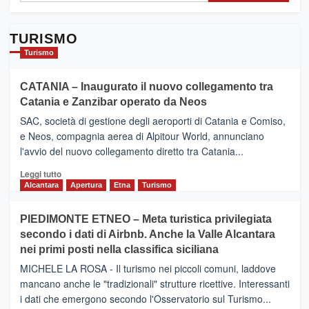
TURISMO
Turismo
CATANIA – Inaugurato il nuovo collegamento tra
Catania e Zanzibar operato da Neos
SAC, società di gestione degli aeroporti di Catania e Comiso,
e Neos, compagnia aerea di Alpitour World, annunciano
l'avvio del nuovo collegamento diretto tra Catania...
Leggi
Leggi tutto
di
Alcantara
Apertura
Etna
Turismo
più
su
PIEDIMONTE ETNEO – Meta turistica privilegiata
CATANIA
secondo i dati di Airbnb. Anche la Valle Alcantara
–
nei primi posti nella classifica siciliana
Inaugurato
il
MICHELE LA ROSA - Il turismo nei piccoli comuni, laddove
nuovo
mancano anche le "tradizionali" strutture ricettive. Interessanti
collegamento
i dati che emergono secondo l'Osservatorio sul Turismo...
tra