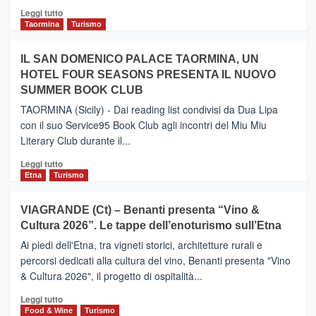
Catania
Leggi
Leggi tutto
e
di
Taormina
Turismo
Zanzibar
più
operato
su
IL SAN DOMENICO PALACE TAORMINA, UN
da
PIEDIMONTE
Neos
HOTEL FOUR SEASONS PRESENTA IL NUOVO
ETNEO
SUMMER BOOK CLUB
–
Meta
TAORMINA (Sicily) - Dai reading list condivisi da Dua Lipa
turistica
con il suo Service95 Book Club agli incontri del Miu Miu
privilegiata
Literary Club durante il...
secondo
i
Leggi
Leggi tutto
dati
di
Etna
Turismo
di
più
Airbnb.
su
VIAGRANDE (Ct) – Benanti presenta “Vino &
Anche
IL
la
Cultura 2026”. Le tappe dell’enoturismo sull’Etna
SAN
Valle
DOMENICO
Ai piedi dell'Etna, tra vigneti storici, architetture rurali e
Alcantara
PALACE
percorsi dedicati alla cultura del vino, Benanti presenta "Vino
nei
TAORMINA,
& Cultura 2026", il progetto di ospitalità...
primi
UN
posti
HOTEL
Leggi
Leggi tutto
nella
FOUR
di
Food & Wine
Turismo