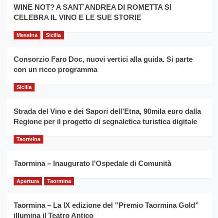
la
WINE NOT? A SANT’ANDREA DI ROMETTA SI
per
filiera
CELEBRA IL VINO E LE SUE STORIE
il
del
secondo
grano
anno
Messina
Sicilia
duro
consecutivo
siciliano
vince
Consorzio Faro Doc, nuovi vertici alla guida. Si parte
Franco
con un ricco programma
Caruso
Sicilia
Strada del Vino e dei Sapori dell’Etna, 90mila euro dalla
Regione per il progetto di segnaletica turistica digitale
Taormina
Taormina – Inaugurato l’Ospedale di Comunità
Apertura
Taormina
Taormina – La IX edizione del “Premio Taormina Gold”
illumina il Teatro Antico