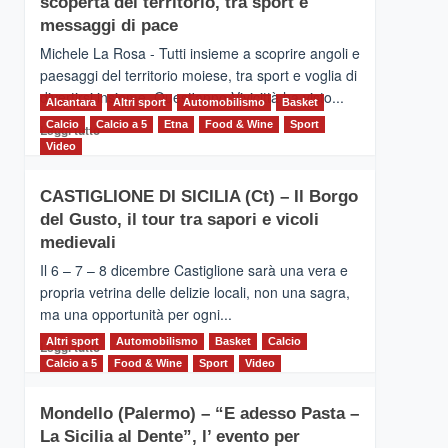
scoperta del territorio, tra sport e
la
Supermaratona
messaggi di pace
dell’Etna
Michele La Rosa - Tutti insieme a scoprire angoli e
paesaggi del territorio moiese, tra sport e voglia di
divertirsi insieme. Quest'anno Vivicittà ha visto...
Alcantara
Altri sport
Automobilismo
Basket
Calcio
Calcio a 5
Leggi
Etna
Food & Wine
Sport
Leggi tutto
di
Video
più
su
CASTIGLIONE DI SICILIA (Ct) – Il Borgo
MOIO
del Gusto, il tour tra sapori e vicoli
ALCANTARA
–
medievali
Vivicittà,
Il 6 – 7 – 8 dicembre Castiglione sarà una vera e
alla
propria vetrina delle delizie locali, non una sagra,
scoperta
ma una opportunità per ogni...
del
territorio,
Altri sport
Leggi
Automobilismo
Basket
Calcio
Leggi tutto
tra
di
Calcio a 5
Food & Wine
Sport
Video
sport
più
e
su
messaggi
Mondello (Palermo) – “E adesso Pasta –
CASTIGLIONE
di
La Sicilia al Dente”, l’ evento per
DI