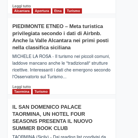
Leggi
Leggi tutto
di
Alcantara
Apertura
Etna
Turismo
più
su
PIEDIMONTE ETNEO – Meta turistica
CATANIA
privilegiata secondo i dati di Airbnb.
–
Inaugurato
Anche la Valle Alcantara nei primi posti
il
nella classifica siciliana
nuovo
MICHELE LA ROSA - Il turismo nei piccoli comuni,
collegamento
laddove mancano anche le "tradizionali" strutture
tra
ricettive. Interessanti i dati che emergono secondo
Catania
e
l'Osservatorio sul Turismo...
Zanzibar
Leggi
Leggi tutto
operato
di
Taormina
Turismo
da
più
Neos
su
IL SAN DOMENICO PALACE
PIEDIMONTE
TAORMINA, UN HOTEL FOUR
ETNEO
–
SEASONS PRESENTA IL NUOVO
Meta
SUMMER BOOK CLUB
turistica
TAORMINA (Sicily) - Dai reading list condivisi da