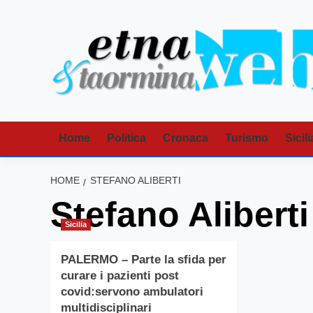
Vai
al
contenuto
Home
Politica
Cronaca
Turismo
Sicili
HOME
STEFANO ALIBERTI
Stefano Aliberti
Sicilia
PALERMO – Parte la sfida per
curare i pazienti post
covid:servono ambulatori
multidisciplinari