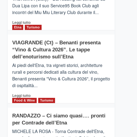
privilegiata
Dua Lipa con il suo Service95 Book Club agli
secondo
incontri del Miu Miu Literary Club durante il...
i
dati
Leggi
Leggi tutto
di
di
Etna
Turismo
Airbnb.
più
Anche
su
la
VIAGRANDE (Ct) – Benanti presenta
IL
Valle
“Vino & Cultura 2026”. Le tappe
SAN
Alcantara
DOMENICO
dell’enoturismo sull’Etna
nei
PALACE
primi
Ai piedi dell'Etna, tra vigneti storici, architetture
TAORMINA,
posti
rurali e percorsi dedicati alla cultura del vino,
UN
nella
Benanti presenta "Vino & Cultura 2026", il progetto
HOTEL
classifica
di ospitalità...
FOUR
siciliana
SEASONS
Leggi
Leggi tutto
PRESENTA
di
Food & Wine
Turismo
IL
più
NUOVO
su
SUMMER
RANDAZZO – Ci siamo quasi…. pronti
VIAGRANDE
BOOK
per Contrade dell’Etna
(Ct)
CLUB
–
MICHELE LA ROSA - Torna Contrade dell'Etna,
Benanti