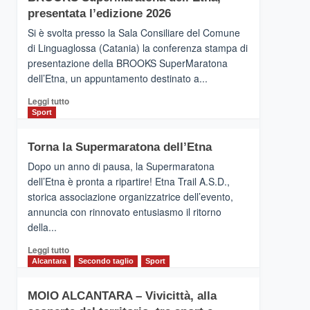
la
presentata l’edizione 2026
Finnair.
Si è svolta presso la Sala Consiliare del Comune
Al
di Linguaglossa (Catania) la conferenza stampa di
via
presentazione della BROOKS SuperMaratona
i
collegamenti
dell’Etna, un appuntamento destinato a...
Leggi
Leggi tutto
di
Sport
più
su
Torna la Supermaratona dell’Etna
BROOKS
SuperMaratona
Dopo un anno di pausa, la Supermaratona
dell’Etna,
dell’Etna è pronta a ripartire! Etna Trail A.S.D.,
presentata
storica associazione organizzatrice dell’evento,
l’edizione
annuncia con rinnovato entusiasmo il ritorno
2026
della...
Leggi
Leggi tutto
di
Alcantara
Secondo taglio
Sport
più
su
MOIO ALCANTARA – Vivicittà, alla
Torna