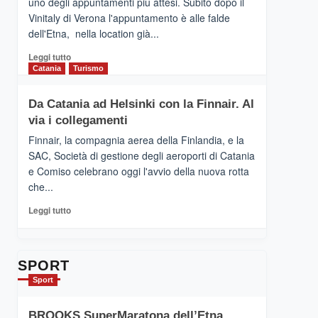
uno degli appuntamenti più attesi. Subito dopo il
presenta
Vinitaly di Verona l'appuntamento è alle falde
“Vino
dell'Etna, nella location già...
&
Cultura
Leggi
Leggi tutto
2026”.
di
Catania
Turismo
Le
più
tappe
su
Da Catania ad Helsinki con la Finnair. Al
dell’enoturismo
RANDAZZO
sull’Etna
via i collegamenti
–
Ci
Finnair, la compagnia aerea della Finlandia, e la
siamo
SAC, Società di gestione degli aeroporti di Catania
quasi….
e Comiso celebrano oggi l'avvio della nuova rotta
pronti
che...
per
Contrade
Leggi
Leggi tutto
dell’Etna
di
più
su
Da
SPORT
Catania
Sport
ad
Helsinki
BROOKS SuperMaratona dell’Etna,
con