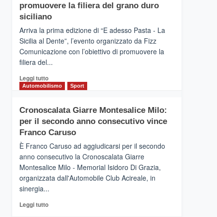
pace
SICILIA
promuovere la filiera del grano duro
(Ct)
siciliano
–
Arriva la prima edizione di “E adesso Pasta - La
Il
Sicilia al Dente”, l’evento organizzato da Fizz
Borgo
Comunicazione con l’obiettivo di promuovere la
del
Gusto,
filiera del...
il
Leggi
Leggi tutto
tour
di
Automobilismo
Sport
tra
più
sapori
su
e
Cronoscalata Giarre Montesalice Milo:
Mondello
vicoli
per il secondo anno consecutivo vince
(Palermo)
medievali
–
Franco Caruso
“E
È Franco Caruso ad aggiudicarsi per il secondo
adesso
anno consecutivo la Cronoscalata Giarre
Pasta
Montesalice Milo - Memorial Isidoro Di Grazia,
–
organizzata dall'Automobile Club Acireale, in
La
Sicilia
sinergia...
al
Leggi
Leggi tutto
Dente”,
di
l’