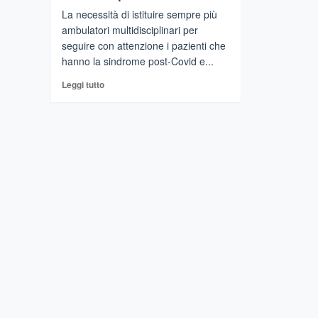
La necessità di istituire sempre più
ambulatori multidisciplinari per
seguire con attenzione i pazienti che
hanno la sindrome post-Covid e...
Leggi
Leggi tutto
di
più
su
PALERMO
–
Parte
la
sfida
per
curare
i
pazienti
post
covid:servono
ambulatori
multidisciplinari