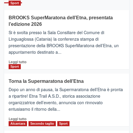
Catania
Sport
ad
Helsinki
BROOKS SuperMaratona dell’Etna, presentata
con
la
l’edizione 2026
Finnair.
Si è svolta presso la Sala Consiliare del Comune di
Al
Linguaglossa (Catania) la conferenza stampa di
via
presentazione della BROOKS SuperMaratona dell’Etna, un
i
appuntamento destinato a...
collegamenti
Leggi
Leggi tutto
di
Sport
più
su
Torna la Supermaratona dell’Etna
BROOKS
Dopo un anno di pausa, la Supermaratona dell’Etna è pronta
SuperMaratona
dell’Etna,
a ripartire! Etna Trail A.S.D., storica associazione
presentata
organizzatrice dell’evento, annuncia con rinnovato
l’edizione
entusiasmo il ritorno della...
2026
Leggi
Leggi tutto
di
Alcantara
Secondo taglio
Sport
più