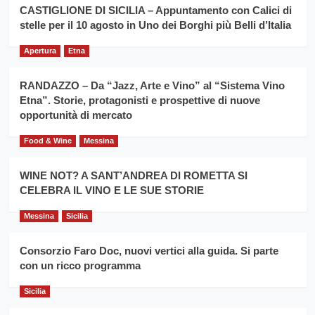
la
CASTIGLIONE DI SICILIA – Appuntamento con Calici di
per
filiera
stelle per il 10 agosto in Uno dei Borghi più Belli d’Italia
il
del
secondo
grano
anno
Apertura
Etna
duro
consecutivo
siciliano
vince
RANDAZZO – Da “Jazz, Arte e Vino” al “Sistema Vino
Franco
Etna”. Storie, protagonisti e prospettive di nuove
Caruso
opportunità di mercato
Food & Wine
Messina
WINE NOT? A SANT’ANDREA DI ROMETTA SI
CELEBRA IL VINO E LE SUE STORIE
Messina
Sicilia
Consorzio Faro Doc, nuovi vertici alla guida. Si parte
con un ricco programma
Sicilia