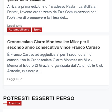
pace
(Ct)
Arriva la prima edizione di “E adesso Pasta - La Sicilia al
–
Dente”, l’evento organizzato da Fizz Comunicazione con
Il
l’obiettivo di promuovere la filiera del...
Borgo
del
Leggi
Leggi tutto
Gusto,
di
Automobilismo
Sport
il
più
tour
su
Cronoscalata Giarre Montesalice Milo: per il
tra
Mondello
sapori
secondo anno consecutivo vince Franco Caruso
(Palermo)
e
–
È Franco Caruso ad aggiudicarsi per il secondo anno
vicoli
“E
consecutivo la Cronoscalata Giarre Montesalice Milo -
medievali
adesso
Memorial Isidoro Di Grazia, organizzata dall'Automobile Club
Pasta
Acireale, in sinergia...
–
La
Leggi
Leggi tutto
Sicilia
di
al
più
Dente”,
su
l’
Cronoscalata
POTRESTI ESSERTI PERSO
evento
Giarre
Apertura
per
Montesalice
promuovere
Milo: