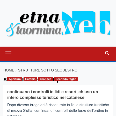
Vai
al
contenuto
Menu
principale
HOME
STRUTTURE SOTTO SEQUESTRO
strutture sotto sequestro
Apertura
Catania
Cronaca
Secondo taglio
continuano i controlli in lidi e resort, chiuso un
intero complesso turistico nel catanese
Dopo diverse irregolarità riscontrate in lidi e strutture turistiche
di mezza Sicilia, continuano i controlli delle forze dell'ordine in