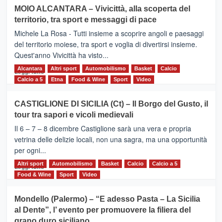
su
MOIO ALCANTARA – Vivicittà, alla scoperta del
Torna
territorio, tra sport e messaggi di pace
la
Supermaratona
Michele La Rosa - Tutti insieme a scoprire angoli e paesaggi
dell’Etna
del territorio moiese, tra sport e voglia di divertirsi insieme.
Quest'anno Vivicittà ha visto...
Alcantara
Leggi
Altri sport
Automobilismo
Basket
Calcio
Leggi tutto
di
Calcio a 5
Etna
Food & Wine
Sport
Video
più
su
CASTIGLIONE DI SICILIA (Ct) – Il Borgo del Gusto, il
MOIO
tour tra sapori e vicoli medievali
ALCANTARA
–
Il 6 – 7 – 8 dicembre Castiglione sarà una vera e propria
Vivicittà,
vetrina delle delizie locali, non una sagra, ma una opportunità
alla
per ogni...
scoperta
del
Altri sport
Leggi
Automobilismo
Basket
Calcio
Calcio a 5
Leggi tutto
territorio,
di
Food & Wine
Sport
Video
tra
più
sport
su
Mondello (Palermo) – “E adesso Pasta – La Sicilia
e
CASTIGLIONE
al Dente”, l’ evento per promuovere la filiera del
messaggi
DI
di
grano duro siciliano
SICILIA