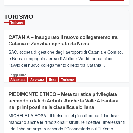
TURISMO
Turismo
CATANIA – Inaugurato il nuovo collegamento tra
Catania e Zanzibar operato da Neos
SAC, società di gestione degli aeroporti di Catania e Comiso,
e Neos, compagnia aerea di Alpitour World, annunciano
l'avvio del nuovo collegamento diretto tra Catania...
Leggi
Leggi tutto
di
Alcantara
Apertura
Etna
Turismo
più
su
PIEDIMONTE ETNEO – Meta turistica privilegiata
CATANIA
secondo i dati di Airbnb. Anche la Valle Alcantara
–
nei primi posti nella classifica siciliana
Inaugurato
il
MICHELE LA ROSA - Il turismo nei piccoli comuni, laddove
nuovo
mancano anche le "tradizionali" strutture ricettive. Interessanti
collegamento
i dati che emergono secondo l'Osservatorio sul Turismo...
tra