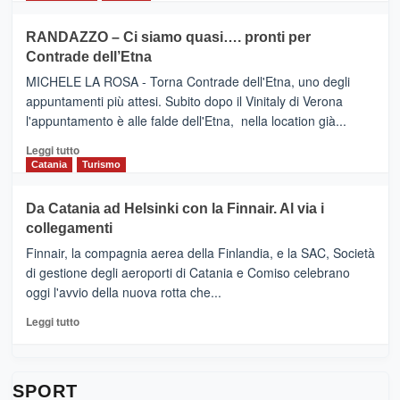
classifica
SEASONS
più
siciliana
PRESENTA
su
RANDAZZO – Ci siamo quasi…. pronti per
IL
VIAGRANDE
Contrade dell’Etna
NUOVO
(Ct)
SUMMER
–
MICHELE LA ROSA - Torna Contrade dell'Etna, uno degli
BOOK
Benanti
appuntamenti più attesi. Subito dopo il Vinitaly di Verona
CLUB
presenta
l'appuntamento è alle falde dell'Etna, nella location già...
“Vino
&
Leggi
Leggi tutto
Cultura
di
Catania
Turismo
2026”.
più
Le
su
Da Catania ad Helsinki con la Finnair. Al via i
tappe
RANDAZZO
collegamenti
dell’enoturismo
–
sull’Etna
Ci
Finnair, la compagnia aerea della Finlandia, e la SAC, Società
siamo
di gestione degli aeroporti di Catania e Comiso celebrano
quasi….
oggi l'avvio della nuova rotta che...
pronti
per
Leggi
Leggi tutto
Contrade
di
dell’Etna
più
su
Da
SPORT