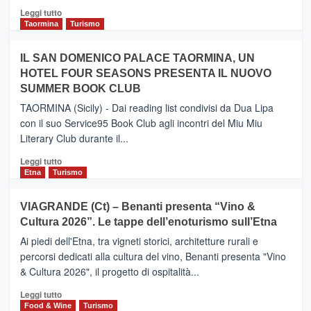
Catania
Leggi
Leggi tutto
e
di
Taormina
Turismo
Zanzibar
più
operato
su
IL SAN DOMENICO PALACE TAORMINA, UN
da
PIEDIMONTE
Neos
HOTEL FOUR SEASONS PRESENTA IL NUOVO
ETNEO
SUMMER BOOK CLUB
–
Meta
TAORMINA (Sicily) - Dai reading list condivisi da Dua Lipa
turistica
con il suo Service95 Book Club agli incontri del Miu Miu
privilegiata
Literary Club durante il...
secondo
i
Leggi
Leggi tutto
dati
di
Etna
Turismo
di
più
Airbnb.
su
VIAGRANDE (Ct) – Benanti presenta “Vino &
Anche
IL
la
Cultura 2026”. Le tappe dell’enoturismo sull’Etna
SAN
Valle
DOMENICO
Ai piedi dell'Etna, tra vigneti storici, architetture rurali e
Alcantara
PALACE
percorsi dedicati alla cultura del vino, Benanti presenta "Vino
nei
TAORMINA,
& Cultura 2026", il progetto di ospitalità...
primi
UN
posti
HOTEL
Leggi
Leggi tutto
nella
FOUR
di
Food & Wine
Turismo