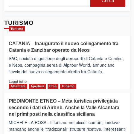
Cerca
TURISMO
Turismo
CATANIA – Inaugurato il nuovo collegamento tra
Catania e Zanzibar operato da Neos
SAC, società di gestione degli aeroporti di Catania e Comiso,
e Neos, compagnia aerea di Alpitour World, annunciano
l'avvio del nuovo collegamento diretto tra Catania...
Leggi
Leggi tutto
di
Alcantara
Apertura
Etna
Turismo
più
su
PIEDIMONTE ETNEO – Meta turistica privilegiata
CATANIA
secondo i dati di Airbnb. Anche la Valle Alcantara
–
nei primi posti nella classifica siciliana
Inaugurato
il
MICHELE LA ROSA - Il turismo nei piccoli comuni, laddove
nuovo
mancano anche le "tradizionali" strutture ricettive. Interessanti
collegamento