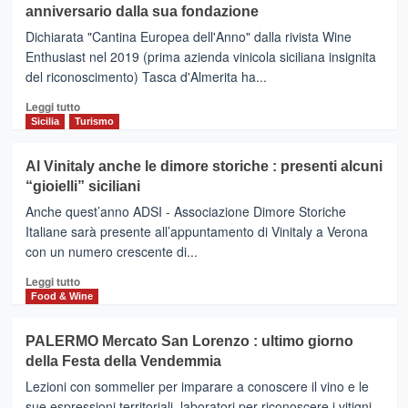
5
anniversario dalla sua fondazione
donne
vengono
di…..Tasca
Dichiarata "Cantina Europea dell'Anno" dalla rivista Wine
dall’Etna
d’Almerita
Enthusiast nel 2019 (prima azienda vinicola siciliana insignita
del riconoscimento) Tasca d'Almerita ha...
Leggi
Leggi tutto
di
Sicilia
Turismo
più
su
Al Vinitaly anche le dimore storiche : presenti alcuni
Tasca
“gioielli” siciliani
d’Almerita,conto
alla
Anche quest’anno ADSI - Associazione Dimore Storiche
rovescia
Italiane sarà presente all’appuntamento di Vinitaly a Verona
per
con un numero crescente di...
il
200°
Leggi
Leggi tutto
anniversario
di
Food & Wine
dalla
più
sua
su
PALERMO Mercato San Lorenzo : ultimo giorno
fondazione
Al
della Festa della Vendemmia
Vinitaly
anche
Lezioni con sommelier per imparare a conoscere il vino e le
le
sue espressioni territoriali, laboratori per riconoscere i vitigni