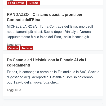
nella
FOUR
di
Food & Wine
Turismo
classifica
SEASONS
più
siciliana
PRESENTA
su
RANDAZZO – Ci siamo quasi…. pronti per
IL
VIAGRANDE
Contrade dell’Etna
NUOVO
(Ct)
SUMMER
–
MICHELE LA ROSA - Torna Contrade dell'Etna, uno degli
BOOK
Benanti
appuntamenti più attesi. Subito dopo il Vinitaly di Verona
CLUB
presenta
l'appuntamento è alle falde dell'Etna, nella location già...
“Vino
&
Leggi
Leggi tutto
Cultura
di
Catania
Turismo
2026”.
più
Le
su
Da Catania ad Helsinki con la Finnair. Al via i
tappe
RANDAZZO
collegamenti
dell’enoturismo
–
sull’Etna
Ci
Finnair, la compagnia aerea della Finlandia, e la SAC, Società
siamo
di gestione degli aeroporti di Catania e Comiso celebrano
quasi….
oggi l'avvio della nuova rotta che...
pronti
per
Leggi
Leggi tutto
Contrade
di
dell’Etna
più
su