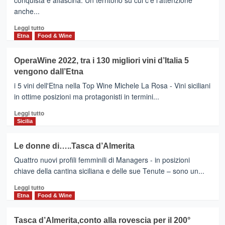
conquista e affascina. Un territorio su cui c'è l'attenzione
anche...
Leggi
Leggi tutto
di
Etna
Food & Wine
più
su
OperaWine 2022, tra i 130 migliori vini d’Italia 5
BIANCAVILLA
vengono dall’Etna
–
Etna
i 5 vini dell'Etna nella Top Wine Michele La Rosa - Vini siciliani
Wine
in ottime posizioni ma protagonisti in termini...
Forum,
Leggi
il
Leggi tutto
di
versante
Sicilia
più
Sud
su
Ovest
Le donne di…..Tasca d’Almerita
OperaWine
protagonista,
Quattro nuovi profili femminili di Managers - in posizioni
2022,
territorio
tra
dalle
chiave della cantina siciliana e delle sue Tenute – sono un...
i
grandi
Leggi
Leggi tutto
130
potenzialità
di
Etna
Food & Wine
migliori
più
vini
su
d’Italia
Tasca d’Almerita,conto alla rovescia per il 200°
Le