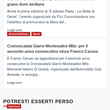
di
grano duro siciliano
SICILIA
pace
(Ct)
Arriva la prima edizione di “E adesso Pasta - La Sicilia al
–
Dente”, l’evento organizzato da Fizz Comunicazione con
Il
l’obiettivo di promuovere la filiera del...
Borgo
del
Leggi
Leggi tutto
Gusto,
di
Automobilismo
Sport
il
più
tour
su
Cronoscalata Giarre Montesalice Milo: per il
tra
Mondello
sapori
secondo anno consecutivo vince Franco Caruso
(Palermo)
e
–
È Franco Caruso ad aggiudicarsi per il secondo anno
vicoli
“E
consecutivo la Cronoscalata Giarre Montesalice Milo -
medievali
adesso
Memorial Isidoro Di Grazia, organizzata dall'Automobile Club
Pasta
Acireale, in sinergia...
–
La
Leggi
Leggi tutto
Sicilia
di
al
più
Dente”,
su
l’
Cronoscalata
POTRESTI ESSERTI PERSO
evento
Giarre
Apertura
per
Montesalice