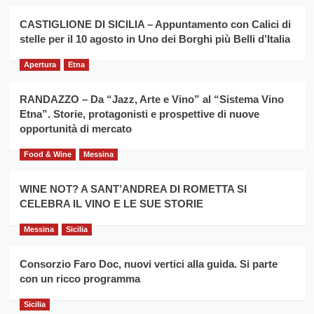
promuovere
Milo:
la
CASTIGLIONE DI SICILIA – Appuntamento con Calici di
per
filiera
stelle per il 10 agosto in Uno dei Borghi più Belli d’Italia
il
del
secondo
grano
anno
Apertura
Etna
duro
consecutivo
siciliano
vince
RANDAZZO – Da “Jazz, Arte e Vino” al “Sistema Vino
Franco
Etna”. Storie, protagonisti e prospettive di nuove
Caruso
opportunità di mercato
Food & Wine
Messina
WINE NOT? A SANT’ANDREA DI ROMETTA SI
CELEBRA IL VINO E LE SUE STORIE
Messina
Sicilia
Consorzio Faro Doc, nuovi vertici alla guida. Si parte
con un ricco programma
Sicilia