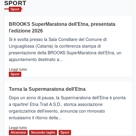
Da
SPORT
Catania
Sport
ad
Helsinki
BROOKS SuperMaratona dell’Etna, presentata
con
la
l’edizione 2026
Finnair.
Si è svolta presso la Sala Consiliare del Comune di
Al
Linguaglossa (Catania) la conferenza stampa di
via
presentazione della BROOKS SuperMaratona dell’Etna, un
i
appuntamento destinato a...
collegamenti
Leggi
Leggi tutto
di
Sport
più
su
Torna la Supermaratona dell’Etna
BROOKS
Dopo un anno di pausa, la Supermaratona dell’Etna è pronta
SuperMaratona
dell’Etna,
a ripartire! Etna Trail A.S.D., storica associazione
presentata
organizzatrice dell’evento, annuncia con rinnovato
l’edizione
entusiasmo il ritorno della...
2026
Leggi
Leggi tutto
di
Alcantara
Secondo taglio
Sport