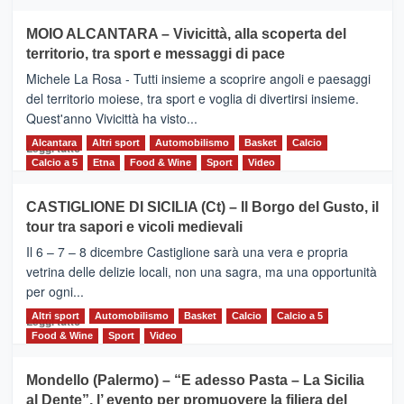
più
su
MOIO ALCANTARA – Vivicittà, alla scoperta del
Torna
territorio, tra sport e messaggi di pace
la
Supermaratona
Michele La Rosa - Tutti insieme a scoprire angoli e paesaggi
dell’Etna
del territorio moiese, tra sport e voglia di divertirsi insieme.
Quest'anno Vivicittà ha visto...
Alcantara
Leggi
Altri sport
Automobilismo
Basket
Calcio
Leggi tutto
di
Calcio a 5
Etna
Food & Wine
Sport
Video
più
su
CASTIGLIONE DI SICILIA (Ct) – Il Borgo del Gusto, il
MOIO
tour tra sapori e vicoli medievali
ALCANTARA
–
Il 6 – 7 – 8 dicembre Castiglione sarà una vera e propria
Vivicittà,
vetrina delle delizie locali, non una sagra, ma una opportunità
alla
per ogni...
scoperta
del
Altri sport
Leggi
Automobilismo
Basket
Calcio
Calcio a 5
Leggi tutto
territorio,
di
Food & Wine
Sport
Video
tra
più
sport
su
Mondello (Palermo) – “E adesso Pasta – La Sicilia
e
CASTIGLIONE
al Dente”, l’ evento per promuovere la filiera del
messaggi
DI