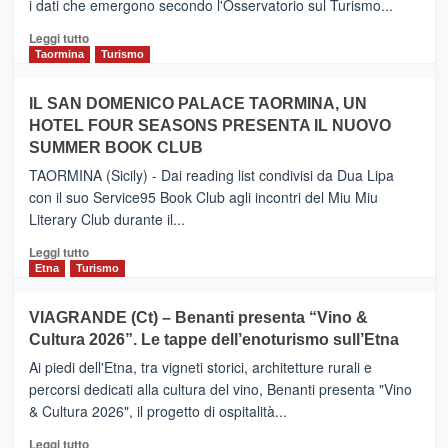
i dati che emergono secondo l'Osservatorio sul Turismo...
tra
Catania
Leggi
Leggi tutto
e
di
Taormina
Turismo
Zanzibar
più
operato
su
IL SAN DOMENICO PALACE TAORMINA, UN
da
PIEDIMONTE
Neos
HOTEL FOUR SEASONS PRESENTA IL NUOVO
ETNEO
SUMMER BOOK CLUB
–
Meta
TAORMINA (Sicily) - Dai reading list condivisi da Dua Lipa
turistica
con il suo Service95 Book Club agli incontri del Miu Miu
privilegiata
Literary Club durante il...
secondo
i
Leggi
Leggi tutto
dati
di
Etna
Turismo
di
più
Airbnb.
su
VIAGRANDE (Ct) – Benanti presenta “Vino &
Anche
IL
la
Cultura 2026”. Le tappe dell’enoturismo sull’Etna
SAN
Valle
DOMENICO
Ai piedi dell'Etna, tra vigneti storici, architetture rurali e
Alcantara
PALACE
percorsi dedicati alla cultura del vino, Benanti presenta "Vino
nei
TAORMINA,
& Cultura 2026", il progetto di ospitalità...
primi
UN
posti
HOTEL
Leggi
Leggi tutto