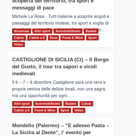
scoperta del territorio, tra sport e
la
Supermaratona
messaggi di pace
dell’Etna
Michele La Rosa - Tutti insieme a scoprire angoli e
paesaggi del territorio moiese, tra sport e voglia di
divertirsi insieme. Quest'anno Vivicittà ha visto...
Alcantara
Altri sport
Automobilismo
Basket
Calcio
Calcio a 5
Leggi
Etna
Food & Wine
Sport
Leggi tutto
di
Video
più
su
CASTIGLIONE DI SICILIA (Ct) – Il Borgo
MOIO
del Gusto, il tour tra sapori e vicoli
ALCANTARA
–
medievali
Vivicittà,
Il 6 – 7 – 8 dicembre Castiglione sarà una vera e
alla
propria vetrina delle delizie locali, non una sagra,
scoperta
ma una opportunità per ogni...
del
territorio,
Altri sport
Leggi
Automobilismo
Basket
Calcio
Leggi tutto
tra
di
Calcio a 5
Food & Wine
Sport
Video
sport
più
e
su
messaggi
Mondello (Palermo) – “E adesso Pasta –
CASTIGLIONE
di
La Sicilia al Dente”, l’ evento per
DI