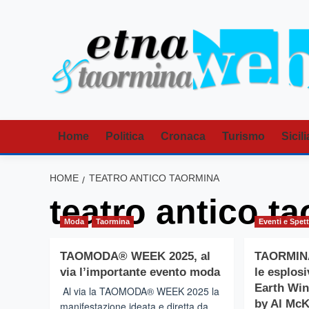
Vai
al
contenuto
Home
Politica
Cronaca
Turismo
Sicili
HOME
TEATRO ANTICO TAORMINA
teatro antico t
Moda
Taormina
Eventi e Spett
TAOMODA® WEEK 2025, al
TAORMINA 
via l’importante evento moda
le esplosi
Earth Win
Al via la TAOMODA® WEEK 2025 la
by Al Mc
manifestazione ideata e diretta da