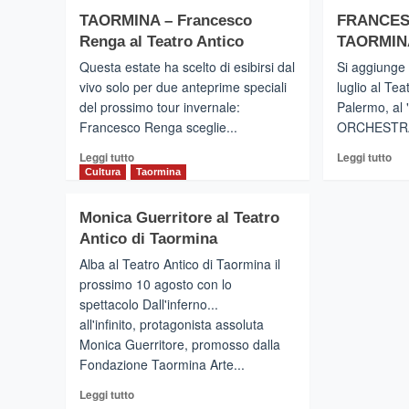
–
TA
by
Premio
TAORMINA – Francesco
FRANCES
–
Al
Ad
Do
Renga al Teatro Antico
TAORMIN
Mc
Andrea
gra
Questa estate ha scelto di esibirsi dal
Si aggiunge 
Sarri
ing
vivo solo per due anteprime speciali
luglio al Tea
–
lib
del prossimo tour invernale:
Les
Palermo, a
il
Italiens
Francesco Renga sceglie...
ORCHESTRA
2
de
ago
Leggi
Leg
Leggi tutto
l’Opéra
Leggi tutto
al
di
di
Cultura
Taormina
Tea
più
più
Ant
su
su
Na
Monica Guerritore al Teatro
TAORMINA
FR
e
Antico di Taormina
–
DE
Iso
Francesco
GR
Alba al Teatro Antico di Taormina il
Bel
Renga
A
prossimo 10 agosto con lo
al
TA
spettacolo Dall'inferno...
Teatro
E
all'infinito, protagonista assoluta
Antico
PA
Monica Guerritore, promosso dalla
Fondazione Taormina Arte...
Leggi
Leggi tutto
di