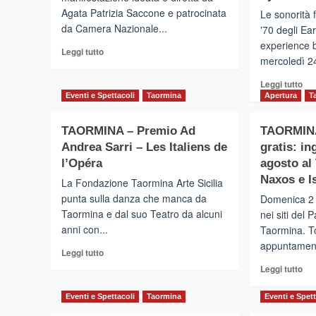
Agata Patrizia Saccone e patrocinata
Le sonorità 
da Camera Nazionale...
'70 degli Ea
experience 
Leggi
Leggi tutto
mercoledì 24 
di
più
Leg
Leggi tutto
su
di
Eventi e Spettacoli
Taormina
Apertura
T
TAOMODA®
più
WEEK
su
2025,
TAORMINA – Premio Ad
TAORMINA
TA
al
Andrea Sarri – Les Italiens de
gratis: in
–
via
Al
l’Opéra
agosto al
l’importante
Tea
Naxos e I
La Fondazione Taormina Arte Sicilia
evento
Ant
moda
punta sulla danza che manca da
Domenica 2 
le
Taormina e dal suo Teatro da alcuni
nei siti del
esp
anni con...
Taormina. To
son
deg
appuntament
Leggi
Leggi tutto
Ear
di
Leg
Leggi tutto
Wi
più
di
&
su
più
Fir
Eventi e Spettacoli
Taormina
Eventi e Spett
TAORMINA
su
exp