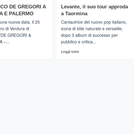
ORMINA
su
CO DE GREGORI A
Levante, il suo tour approda
TAORMINA
menica
A E PALERMO
a Taormina
Kay
–
tis:
Il
una nuova data, il 25
Cantautrice del nuovo pop italiano,
resso
concerto
tro di Verdura di
icona di stile naturale e versatile,
ero
di
l "DE GREGORI &
dopo 3 album di successo per
Daniele
 –...
pubblico e critica...
Silvestri
sto
al
gi
Leggi
Leggi tutto
Teatro
di
tro
antico
più
ico,
il
su
xos
primo
ANCESCO
Levante,
evento
il
la
della
EGORI
suo
la
nuova
tour
edizione
ORMINA
approda
di
a
SOTTO
LERMO
Taormina
IL
VULCANO