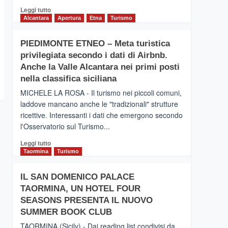
Leggi
Leggi tutto
di
Alcantara
Apertura
Etna
Turismo
più
su
PIEDIMONTE ETNEO – Meta turistica
CATANIA
privilegiata secondo i dati di Airbnb.
–
Inaugurato
Anche la Valle Alcantara nei primi posti
il
nella classifica siciliana
nuovo
MICHELE LA ROSA - Il turismo nei piccoli comuni,
collegamento
laddove mancano anche le "tradizionali" strutture
tra
ricettive. Interessanti i dati che emergono secondo
Catania
e
l'Osservatorio sul Turismo...
Zanzibar
Leggi
Leggi tutto
operato
di
Taormina
Turismo
da
più
Neos
su
IL SAN DOMENICO PALACE
PIEDIMONTE
TAORMINA, UN HOTEL FOUR
ETNEO
–
SEASONS PRESENTA IL NUOVO
Meta
SUMMER BOOK CLUB
turistica
TAORMINA (Sicily) - Dai reading list condivisi da