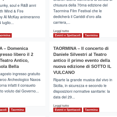
chiusura della 70ma edizione del
funky, soul e R&B anni
Taormina Film Festival che le
rth Wind & Fire
dedicherà il Cariddi d'oro alla
by Al McKay animeranno
carriera,...
luglio...
Leggi
gi
Leggi tutto
di
aormina
Eventi e Spettacoli
Taormina
più
su
 – Domenica
TAORMINA – Il concerto di
TAORMINA
ORMINA
gresso libero il 2
Daniele Silvestri al Teatro
–
LA
 Teatro Antico,
antico il primo evento della
STELLA
tro
sola Bella
nuova edizione di SOTTO IL
DI
ico
VULCANO
agosto ingresso gratuito
SHARON
 Parco Archeologico Naxos
Riparte la grande musica dal vivo in
STONE
losive
BRILLA
rna infatti il consueto
orità
Sicilia, in sicurezza e secondo le
AL
li
o voluto dal Governo...
disposizioni normative sanitarie: la
TEATRO
th
data del 29...
gi
ANTICO
nd
Leggi
Leggi tutto
e
di
acoli
Taormina
Eventi e Spettacoli
Taormina
erience
più