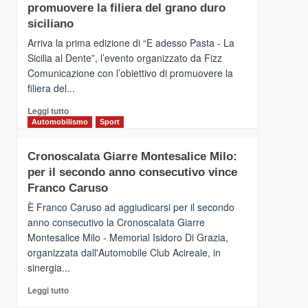
pace
SICILIA
promuovere la filiera del grano duro
(Ct)
siciliano
–
Arriva la prima edizione di “E adesso Pasta - La
Il
Sicilia al Dente”, l’evento organizzato da Fizz
Borgo
Comunicazione con l’obiettivo di promuovere la
del
Gusto,
filiera del...
il
Leggi
Leggi tutto
tour
di
Automobilismo
Sport
tra
più
sapori
su
e
Cronoscalata Giarre Montesalice Milo:
Mondello
vicoli
per il secondo anno consecutivo vince
(Palermo)
medievali
–
Franco Caruso
“E
È Franco Caruso ad aggiudicarsi per il secondo
adesso
anno consecutivo la Cronoscalata Giarre
Pasta
Montesalice Milo - Memorial Isidoro Di Grazia,
–
organizzata dall'Automobile Club Acireale, in
La
Sicilia
sinergia...
al
Leggi
Leggi tutto
Dente”,
di
l’