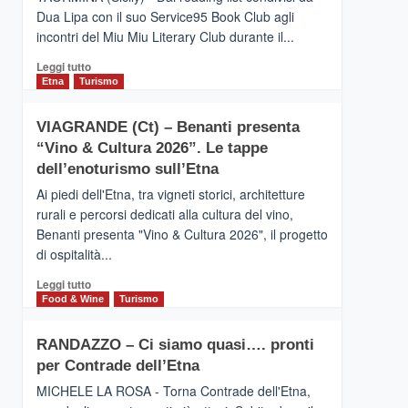
privilegiata
Dua Lipa con il suo Service95 Book Club agli
secondo
incontri del Miu Miu Literary Club durante il...
i
dati
Leggi
Leggi tutto
di
di
Etna
Turismo
Airbnb.
più
Anche
su
la
VIAGRANDE (Ct) – Benanti presenta
IL
Valle
“Vino & Cultura 2026”. Le tappe
SAN
Alcantara
DOMENICO
dell’enoturismo sull’Etna
nei
PALACE
primi
Ai piedi dell'Etna, tra vigneti storici, architetture
TAORMINA,
posti
rurali e percorsi dedicati alla cultura del vino,
UN
nella
Benanti presenta "Vino & Cultura 2026", il progetto
HOTEL
classifica
di ospitalità...
FOUR
siciliana
SEASONS
Leggi
Leggi tutto
PRESENTA
di
Food & Wine
Turismo
IL
più
NUOVO
su
SUMMER
RANDAZZO – Ci siamo quasi…. pronti
VIAGRANDE
BOOK
per Contrade dell’Etna
(Ct)
CLUB
–
MICHELE LA ROSA - Torna Contrade dell'Etna,
Benanti