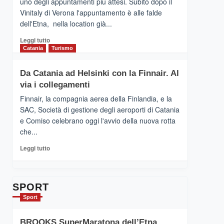
uno degli appuntamenti più attesi. Subito dopo il
presenta
Vinitaly di Verona l'appuntamento è alle falde
“Vino
dell'Etna, nella location già...
&
Cultura
Leggi
Leggi tutto
2026”.
di
Catania
Turismo
Le
più
tappe
su
Da Catania ad Helsinki con la Finnair. Al
dell’enoturismo
RANDAZZO
sull’Etna
via i collegamenti
–
Ci
Finnair, la compagnia aerea della Finlandia, e la
siamo
SAC, Società di gestione degli aeroporti di Catania
quasi….
e Comiso celebrano oggi l'avvio della nuova rotta
pronti
che...
per
Contrade
Leggi
Leggi tutto
dell’Etna
di
più
su
Da
SPORT
Catania
Sport
ad
Helsinki
BROOKS SuperMaratona dell’Etna,
con