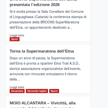
la
presentata l’edizione 2026
Finnair.
Si è svolta presso la Sala Consiliare del Comune
Al
di Linguaglossa (Catania) la conferenza stampa di
via
presentazione della BROOKS SuperMaratona
i
collegamenti
dell’Etna, un appuntamento destinato a...
Leggi
Leggi tutto
di
Sport
più
su
Torna la Supermaratona dell’Etna
BROOKS
SuperMaratona
Dopo un anno di pausa, la Supermaratona
dell’Etna,
dell’Etna è pronta a ripartire! Etna Trail A.S.D.,
presentata
storica associazione organizzatrice dell’evento,
l’edizione
annuncia con rinnovato entusiasmo il ritorno
2026
della...
Leggi
Leggi tutto
di
Alcantara
Secondo taglio
Sport
più
su
MOIO ALCANTARA – Vivicittà, alla
Torna