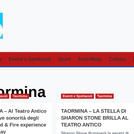
a
Eventi e Spettacoli
Sport
Auto-Moto
Cultura
aormina
acoli
Taormina
Eventi e Spettacoli
Taormina
– Al Teatro Antico
TAORMINA – LA STELLA DI
ve sonorità degli
SHARON STONE BRILLA AL
d & Fire experience
TEATRO ANTICO
Kay
Sharon Stone illuminerà la serata di