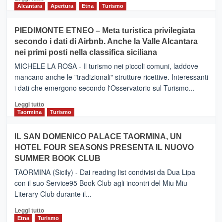
di
Alcantara
Apertura
Etna
Turismo
più
su
PIEDIMONTE ETNEO – Meta turistica privilegiata
CATANIA
secondo i dati di Airbnb. Anche la Valle Alcantara
–
nei primi posti nella classifica siciliana
Inaugurato
il
MICHELE LA ROSA - Il turismo nei piccoli comuni, laddove
nuovo
mancano anche le "tradizionali" strutture ricettive. Interessanti
collegamento
i dati che emergono secondo l'Osservatorio sul Turismo...
tra
Catania
Leggi
Leggi tutto
e
di
Taormina
Turismo
Zanzibar
più
operato
su
IL SAN DOMENICO PALACE TAORMINA, UN
da
PIEDIMONTE
Neos
HOTEL FOUR SEASONS PRESENTA IL NUOVO
ETNEO
SUMMER BOOK CLUB
–
Meta
TAORMINA (Sicily) - Dai reading list condivisi da Dua Lipa
turistica
con il suo Service95 Book Club agli incontri del Miu Miu
privilegiata
Literary Club durante il...
secondo
i
Leggi
Leggi tutto
dati
di
Etna
Turismo