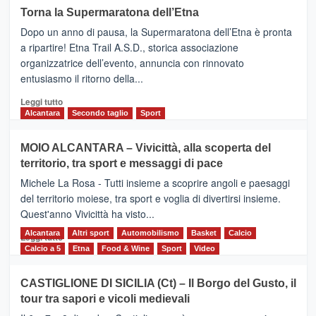
su
Torna la Supermaratona dell’Etna
BROOKS
Dopo un anno di pausa, la Supermaratona dell’Etna è pronta
SuperMaratona
dell’Etna,
a ripartire! Etna Trail A.S.D., storica associazione
presentata
organizzatrice dell’evento, annuncia con rinnovato
l’edizione
entusiasmo il ritorno della...
2026
Leggi
Leggi tutto
di
Alcantara
Secondo taglio
Sport
più
su
MOIO ALCANTARA – Vivicittà, alla scoperta del
Torna
territorio, tra sport e messaggi di pace
la
Supermaratona
Michele La Rosa - Tutti insieme a scoprire angoli e paesaggi
dell’Etna
del territorio moiese, tra sport e voglia di divertirsi insieme.
Quest'anno Vivicittà ha visto...
Alcantara
Leggi
Altri sport
Automobilismo
Basket
Calcio
Leggi tutto
di
Calcio a 5
Etna
Food & Wine
Sport
Video
più
su
CASTIGLIONE DI SICILIA (Ct) – Il Borgo del Gusto, il
MOIO
tour tra sapori e vicoli medievali
ALCANTARA
–