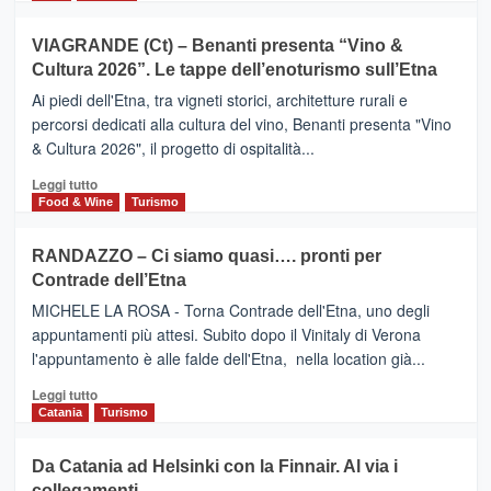
di
più
Airbnb.
su
VIAGRANDE (Ct) – Benanti presenta “Vino &
Anche
IL
la
Cultura 2026”. Le tappe dell’enoturismo sull’Etna
SAN
Valle
DOMENICO
Ai piedi dell'Etna, tra vigneti storici, architetture rurali e
Alcantara
PALACE
percorsi dedicati alla cultura del vino, Benanti presenta "Vino
nei
TAORMINA,
& Cultura 2026", il progetto di ospitalità...
primi
UN
posti
HOTEL
Leggi
Leggi tutto
nella
FOUR
di
Food & Wine
Turismo
classifica
SEASONS
più
siciliana
PRESENTA
su
RANDAZZO – Ci siamo quasi…. pronti per
IL
VIAGRANDE
Contrade dell’Etna
NUOVO
(Ct)
SUMMER
–
MICHELE LA ROSA - Torna Contrade dell'Etna, uno degli
BOOK
Benanti
appuntamenti più attesi. Subito dopo il Vinitaly di Verona
CLUB
presenta
l'appuntamento è alle falde dell'Etna, nella location già...
“Vino
&
Leggi
Leggi tutto
Cultura
di
Catania
Turismo
2026”.
più
Le
su
Da Catania ad Helsinki con la Finnair. Al via i
tappe
RANDAZZO
collegamenti