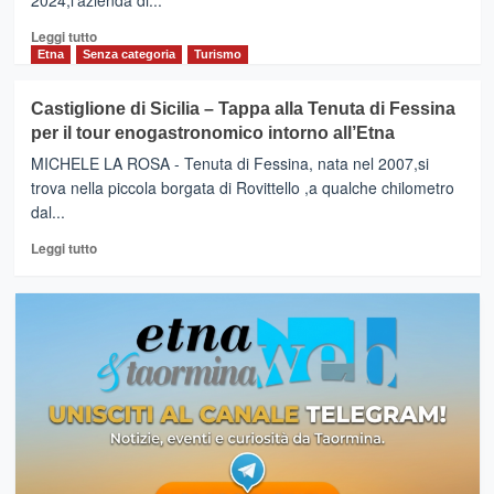
2024,l’azienda di...
Leggi
Leggi tutto
di
Etna
Senza categoria
Turismo
più
su
Castiglione di Sicilia – Tappa alla Tenuta di Fessina
CASTIGLIONE
per il tour enogastronomico intorno all’Etna
DI
SICILIA
MICHELE LA ROSA - Tenuta di Fessina, nata nel 2007,si
–
trova nella piccola borgata di Rovittello ,a qualche chilometro
Tenuta
dal...
di
Fessina
Leggi
Leggi tutto
tra
di
le
più
100
su
Iconic
Castiglione
Winieries
di
di
Sicilia
Forbes
–
Tappa
alla
Tenuta
di