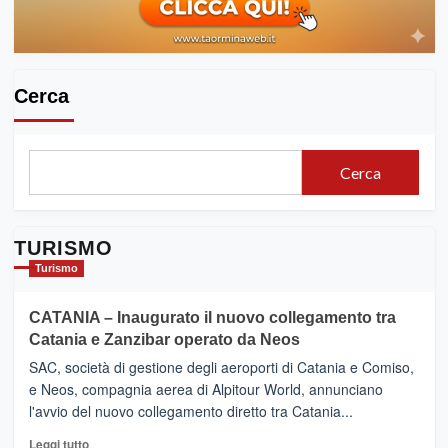
Fessina
per
il
tour
enogastronomico
Cerca
intorno
all’Etna
Cerca
TURISMO
Turismo
CATANIA – Inaugurato il nuovo collegamento tra
Catania e Zanzibar operato da Neos
SAC, società di gestione degli aeroporti di Catania e Comiso,
e Neos, compagnia aerea di Alpitour World, annunciano
l'avvio del nuovo collegamento diretto tra Catania...
Leggi
Leggi tutto