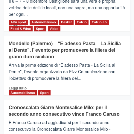
Il 6 – 7 – 8 dicembre Castiglione sarà una vera e propria
Vivicittà,
vetrina delle delizie locali, non una sagra, ma una opportunità
alla
per ogni...
scoperta
del
Altri sport
Leggi
Automobilismo
Basket
Calcio
Calcio a 5
Leggi tutto
territorio,
di
Food & Wine
Sport
Video
tra
più
sport
su
Mondello (Palermo) – “E adesso Pasta – La Sicilia
e
CASTIGLIONE
al Dente”, l’ evento per promuovere la filiera del
messaggi
DI
di
grano duro siciliano
SICILIA
pace
(Ct)
Arriva la prima edizione di “E adesso Pasta - La Sicilia al
–
Dente”, l’evento organizzato da Fizz Comunicazione con
Il
l’obiettivo di promuovere la filiera del...
Borgo
del
Leggi
Leggi tutto
Gusto,
di
Automobilismo
Sport
il
più
tour
su
Cronoscalata Giarre Montesalice Milo: per il
tra
Mondello
sapori
secondo anno consecutivo vince Franco Caruso
(Palermo)
e
–
È Franco Caruso ad aggiudicarsi per il secondo anno
vicoli
“E
consecutivo la Cronoscalata Giarre Montesalice Milo -
medievali
adesso