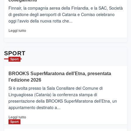
dell’enoturismo
–
sull’Etna
Ci
Finnair, la compagnia aerea della Finlandia, e la SAC, Società
siamo
di gestione degli aeroporti di Catania e Comiso celebrano
quasi….
oggi l'avvio della nuova rotta che...
pronti
per
Leggi
Leggi tutto
Contrade
di
dell’Etna
più
su
Da
SPORT
Catania
Sport
ad
Helsinki
BROOKS SuperMaratona dell’Etna, presentata
con
la
l’edizione 2026
Finnair.
Si è svolta presso la Sala Consiliare del Comune di
Al
Linguaglossa (Catania) la conferenza stampa di
via
presentazione della BROOKS SuperMaratona dell’Etna, un
i
appuntamento destinato a...
collegamenti
Leggi
Leggi tutto
di
Sport
più