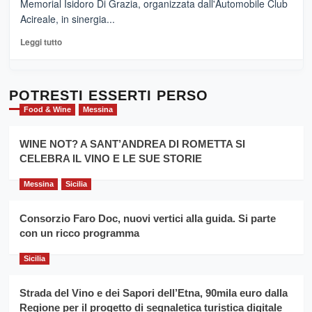
Memorial Isidoro Di Grazia, organizzata dall'Automobile Club
Pasta
Acireale, in sinergia...
–
La
Leggi
Leggi tutto
Sicilia
di
al
più
Dente”,
su
l’
Cronoscalata
POTRESTI ESSERTI PERSO
evento
Giarre
Food & Wine
Messina
per
Montesalice
promuovere
Milo:
la
WINE NOT? A SANT’ANDREA DI ROMETTA SI
per
filiera
CELEBRA IL VINO E LE SUE STORIE
il
del
secondo
grano
anno
Messina
Sicilia
duro
consecutivo
siciliano
vince
Consorzio Faro Doc, nuovi vertici alla guida. Si parte
Franco
con un ricco programma
Caruso
Sicilia
Strada del Vino e dei Sapori dell’Etna, 90mila euro dalla
Regione per il progetto di segnaletica turistica digitale