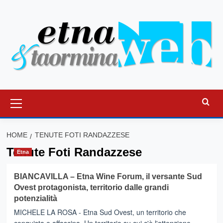
Vai
al
contenuto
Menu
principale
HOME
TENUTE FOTI RANDAZZESE
Tenute Foti Randazzese
Etna
BIANCAVILLA – Etna Wine Forum, il versante Sud
Ovest protagonista, territorio dalle grandi
potenzialità
MICHELE LA ROSA - Etna Sud Ovest, un territorio che