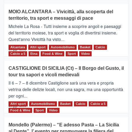
più
su
MOIO ALCANTARA – Vivicittà, alla scoperta del
Torna
territorio, tra sport e messaggi di pace
la
Supermaratona
Michele La Rosa - Tutti insieme a scoprire angoli e paesaggi
dell’Etna
del territorio moiese, tra sport e voglia di divertirsi insieme.
Quest'anno Vivicittà ha visto...
Alcantara
Leggi
Altri sport
Automobilismo
Basket
Calcio
Leggi tutto
di
Calcio a 5
Etna
Food & Wine
Sport
Video
più
su
CASTIGLIONE DI SICILIA (Ct) – Il Borgo del Gusto, il
MOIO
tour tra sapori e vicoli medievali
ALCANTARA
–
Il 6 – 7 – 8 dicembre Castiglione sarà una vera e propria
Vivicittà,
vetrina delle delizie locali, non una sagra, ma una opportunità
alla
per ogni...
scoperta
del
Altri sport
Leggi
Automobilismo
Basket
Calcio
Calcio a 5
Leggi tutto
territorio,
di
Food & Wine
Sport
Video
tra
più
sport
su
Mondello (Palermo) – “E adesso Pasta – La Sicilia
e
CASTIGLIONE
al Dente”, l’ evento per promuovere la filiera del
messaggi