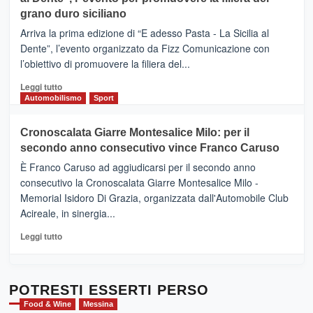
DI
di
grano duro siciliano
SICILIA
pace
(Ct)
Arriva la prima edizione di “E adesso Pasta - La Sicilia al
–
Dente”, l’evento organizzato da Fizz Comunicazione con
Il
l’obiettivo di promuovere la filiera del...
Borgo
del
Leggi
Leggi tutto
Gusto,
di
Automobilismo
Sport
il
più
tour
su
Cronoscalata Giarre Montesalice Milo: per il
tra
Mondello
sapori
secondo anno consecutivo vince Franco Caruso
(Palermo)
e
–
È Franco Caruso ad aggiudicarsi per il secondo anno
vicoli
“E
consecutivo la Cronoscalata Giarre Montesalice Milo -
medievali
adesso
Memorial Isidoro Di Grazia, organizzata dall'Automobile Club
Pasta
Acireale, in sinergia...
–
La
Leggi
Leggi tutto
Sicilia
di
al
più
Dente”,
su
l’
Cronoscalata
POTRESTI ESSERTI PERSO
evento
Giarre
Food & Wine
Messina
per