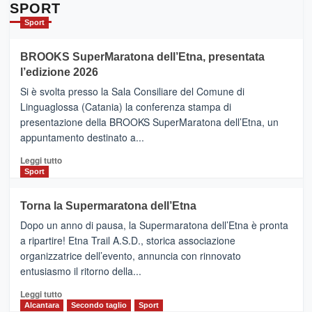
Da
SPORT
Catania
Sport
ad
Helsinki
BROOKS SuperMaratona dell’Etna, presentata
con
la
l’edizione 2026
Finnair.
Si è svolta presso la Sala Consiliare del Comune di
Al
Linguaglossa (Catania) la conferenza stampa di
via
presentazione della BROOKS SuperMaratona dell’Etna, un
i
appuntamento destinato a...
collegamenti
Leggi
Leggi tutto
di
Sport
più
su
Torna la Supermaratona dell’Etna
BROOKS
Dopo un anno di pausa, la Supermaratona dell’Etna è pronta
SuperMaratona
dell’Etna,
a ripartire! Etna Trail A.S.D., storica associazione
presentata
organizzatrice dell’evento, annuncia con rinnovato
l’edizione
entusiasmo il ritorno della...
2026
Leggi
Leggi tutto
di
Alcantara
Secondo taglio
Sport