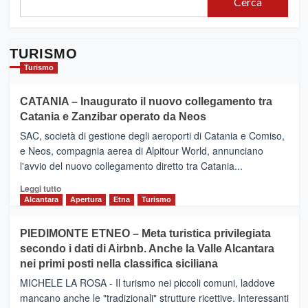
Cerca
TURISMO
Turismo
CATANIA – Inaugurato il nuovo collegamento tra
Catania e Zanzibar operato da Neos
SAC, società di gestione degli aeroporti di Catania e Comiso,
e Neos, compagnia aerea di Alpitour World, annunciano
l'avvio del nuovo collegamento diretto tra Catania...
Leggi
Leggi tutto
di
Alcantara
Apertura
Etna
Turismo
più
su
PIEDIMONTE ETNEO – Meta turistica privilegiata
CATANIA
secondo i dati di Airbnb. Anche la Valle Alcantara
–
nei primi posti nella classifica siciliana
Inaugurato
il
MICHELE LA ROSA - Il turismo nei piccoli comuni, laddove
nuovo
mancano anche le "tradizionali" strutture ricettive. Interessanti
collegamento