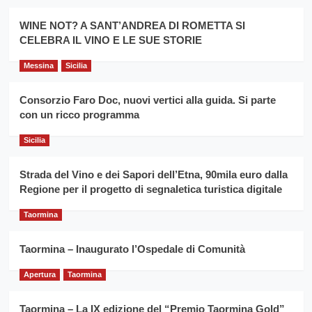
Montesalice
promuovere
Milo:
la
WINE NOT? A SANT’ANDREA DI ROMETTA SI
per
filiera
CELEBRA IL VINO E LE SUE STORIE
il
del
secondo
grano
anno
Messina
Sicilia
duro
consecutivo
siciliano
vince
Consorzio Faro Doc, nuovi vertici alla guida. Si parte
Franco
con un ricco programma
Caruso
Sicilia
Strada del Vino e dei Sapori dell’Etna, 90mila euro dalla
Regione per il progetto di segnaletica turistica digitale
Taormina
Taormina – Inaugurato l’Ospedale di Comunità
Apertura
Taormina
Taormina – La IX edizione del “Premio Taormina Gold”