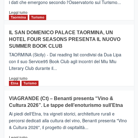
i dati che emergono secondo l'Osservatorio sul Turismo...
tra
Catania
Leggi
Leggi tutto
e
di
Taormina
Turismo
Zanzibar
più
operato
su
IL SAN DOMENICO PALACE TAORMINA, UN
da
PIEDIMONTE
Neos
HOTEL FOUR SEASONS PRESENTA IL NUOVO
ETNEO
SUMMER BOOK CLUB
–
Meta
TAORMINA (Sicily) - Dai reading list condivisi da Dua Lipa
turistica
con il suo Service95 Book Club agli incontri del Miu Miu
privilegiata
Literary Club durante il...
secondo
i
Leggi
Leggi tutto
dati
di
Etna
Turismo
di
più
Airbnb.
su
VIAGRANDE (Ct) – Benanti presenta “Vino &
Anche
IL
la
Cultura 2026”. Le tappe dell’enoturismo sull’Etna
SAN
Valle
DOMENICO
Ai piedi dell'Etna, tra vigneti storici, architetture rurali e
Alcantara
PALACE
percorsi dedicati alla cultura del vino, Benanti presenta "Vino
nei
TAORMINA,
& Cultura 2026", il progetto di ospitalità...
primi
UN
posti
HOTEL
Leggi
Leggi tutto