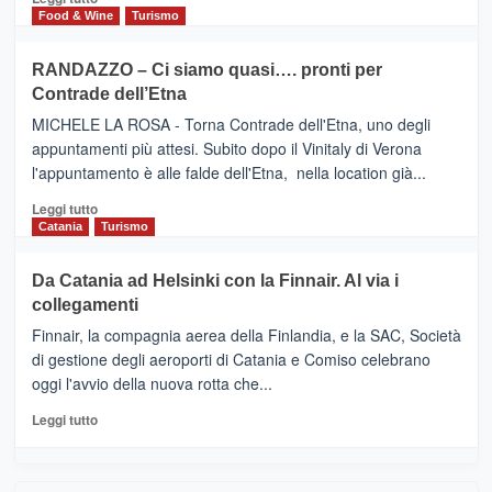
nella
FOUR
di
Food & Wine
Turismo
classifica
SEASONS
più
siciliana
PRESENTA
su
RANDAZZO – Ci siamo quasi…. pronti per
IL
VIAGRANDE
Contrade dell’Etna
NUOVO
(Ct)
SUMMER
–
MICHELE LA ROSA - Torna Contrade dell'Etna, uno degli
BOOK
Benanti
appuntamenti più attesi. Subito dopo il Vinitaly di Verona
CLUB
presenta
l'appuntamento è alle falde dell'Etna, nella location già...
“Vino
&
Leggi
Leggi tutto
Cultura
di
Catania
Turismo
2026”.
più
Le
su
Da Catania ad Helsinki con la Finnair. Al via i
tappe
RANDAZZO
collegamenti
dell’enoturismo
–
sull’Etna
Ci
Finnair, la compagnia aerea della Finlandia, e la SAC, Società
siamo
di gestione degli aeroporti di Catania e Comiso celebrano
quasi….
oggi l'avvio della nuova rotta che...
pronti
per
Leggi
Leggi tutto
Contrade
di
dell’Etna
più
su