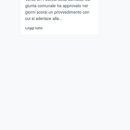
giunta comunale ha approvato nei
giorni scorsi un provvedimento con
cui si aderisce alla...
Leggi
Leggi tutto
di
più
su
TAORMINA
–
A
dicembre
il
Festival
Internazionale
della
Comicità