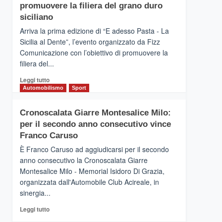
pace
SICILIA
promuovere la filiera del grano duro
(Ct)
siciliano
–
Arriva la prima edizione di “E adesso Pasta - La
Il
Sicilia al Dente”, l’evento organizzato da Fizz
Borgo
Comunicazione con l’obiettivo di promuovere la
del
Gusto,
filiera del...
il
Leggi
Leggi tutto
tour
di
Automobilismo
Sport
tra
più
sapori
su
e
Cronoscalata Giarre Montesalice Milo:
Mondello
vicoli
per il secondo anno consecutivo vince
(Palermo)
medievali
–
Franco Caruso
“E
È Franco Caruso ad aggiudicarsi per il secondo
adesso
anno consecutivo la Cronoscalata Giarre
Pasta
Montesalice Milo - Memorial Isidoro Di Grazia,
–
organizzata dall'Automobile Club Acireale, in
La
Sicilia
sinergia...
al
Leggi
Leggi tutto
Dente”,
di
l’