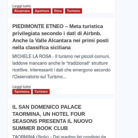
Leggi
Leggi tutto
di
Alcantara
Apertura
Etna
Turismo
più
su
PIEDIMONTE ETNEO – Meta turistica
CATANIA
privilegiata secondo i dati di Airbnb.
–
Inaugurato
Anche la Valle Alcantara nei primi posti
il
nella classifica siciliana
nuovo
MICHELE LA ROSA - Il turismo nei piccoli comuni,
collegamento
laddove mancano anche le "tradizionali" strutture
tra
ricettive. Interessanti i dati che emergono secondo
Catania
e
l'Osservatorio sul Turismo...
Zanzibar
Leggi
Leggi tutto
operato
di
Taormina
Turismo
da
più
Neos
su
IL SAN DOMENICO PALACE
PIEDIMONTE
TAORMINA, UN HOTEL FOUR
ETNEO
–
SEASONS PRESENTA IL NUOVO
Meta
SUMMER BOOK CLUB
turistica
TAORMINA (Sicily) - Dai reading list condivisi da