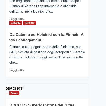
uno degli appuntamenti più attesi. Subito dopo il
presenta
Vinitaly di Verona l'appuntamento è alle falde
“Vino
dell'Etna, nella location già...
&
Cultura
Leggi
Leggi tutto
2026”.
di
Catania
Turismo
Le
più
tappe
su
Da Catania ad Helsinki con la Finnair. Al
dell’enoturismo
RANDAZZO
sull’Etna
via i collegamenti
–
Ci
Finnair, la compagnia aerea della Finlandia, e la
siamo
SAC, Società di gestione degli aeroporti di Catania
quasi….
e Comiso celebrano oggi l'avvio della nuova rotta
pronti
che...
per
Contrade
Leggi
Leggi tutto
dell’Etna
di
più
su
Da
SPORT
Catania
Sport
ad
Helsinki
BROOKS SuperMaratona dell’Etna,
con