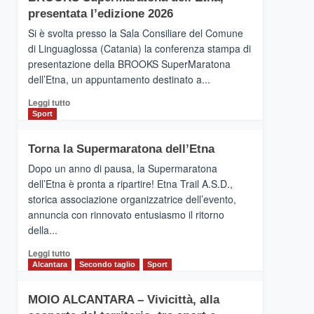
la
presentata l’edizione 2026
Finnair.
Si è svolta presso la Sala Consiliare del Comune
Al
di Linguaglossa (Catania) la conferenza stampa di
via
presentazione della BROOKS SuperMaratona
i
collegamenti
dell’Etna, un appuntamento destinato a...
Leggi
Leggi tutto
di
Sport
più
su
Torna la Supermaratona dell’Etna
BROOKS
SuperMaratona
Dopo un anno di pausa, la Supermaratona
dell’Etna,
dell’Etna è pronta a ripartire! Etna Trail A.S.D.,
presentata
storica associazione organizzatrice dell’evento,
l’edizione
annuncia con rinnovato entusiasmo il ritorno
2026
della...
Leggi
Leggi tutto
di
Alcantara
Secondo taglio
Sport
più
su
MOIO ALCANTARA – Vivicittà, alla
Torna