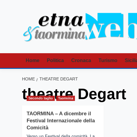
Vai
al
contenuto
Home
Politica
Cronaca
Turismo
Sicili
HOME
THEATRE DEGART
theatre Degart
Secondo taglio
Taormina
TAORMINA – A dicembre il
Festival Internazionale della
Comicità
Verso un Festival della comicità. La