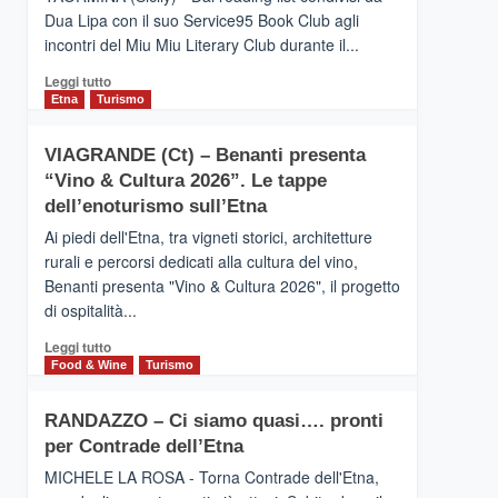
privilegiata
Dua Lipa con il suo Service95 Book Club agli
secondo
incontri del Miu Miu Literary Club durante il...
i
dati
Leggi
Leggi tutto
di
di
Etna
Turismo
Airbnb.
più
Anche
su
la
VIAGRANDE (Ct) – Benanti presenta
IL
Valle
“Vino & Cultura 2026”. Le tappe
SAN
Alcantara
DOMENICO
dell’enoturismo sull’Etna
nei
PALACE
primi
Ai piedi dell'Etna, tra vigneti storici, architetture
TAORMINA,
posti
rurali e percorsi dedicati alla cultura del vino,
UN
nella
Benanti presenta "Vino & Cultura 2026", il progetto
HOTEL
classifica
di ospitalità...
FOUR
siciliana
SEASONS
Leggi
Leggi tutto
PRESENTA
di
Food & Wine
Turismo
IL
più
NUOVO
su
SUMMER
RANDAZZO – Ci siamo quasi…. pronti
VIAGRANDE
BOOK
per Contrade dell’Etna
(Ct)
CLUB
–
MICHELE LA ROSA - Torna Contrade dell'Etna,
Benanti