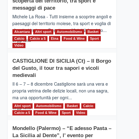
scoperta del territorio, tra sport e
la
Supermaratona
messaggi di pace
dell’Etna
Michele La Rosa - Tutti insieme a scoprire angoli e
paesaggi del territorio moiese, tra sport e voglia di
divertirsi insieme. Quest'anno Vivicittà ha visto...
Alcantara
Altri sport
Automobilismo
Basket
Calcio
Calcio a 5
Leggi
Etna
Food & Wine
Sport
Leggi tutto
di
Video
più
su
CASTIGLIONE DI SICILIA (Ct) – Il Borgo
MOIO
del Gusto, il tour tra sapori e vicoli
ALCANTARA
–
medievali
Vivicittà,
Il 6 – 7 – 8 dicembre Castiglione sarà una vera e
alla
propria vetrina delle delizie locali, non una sagra,
scoperta
ma una opportunità per ogni...
del
territorio,
Altri sport
Leggi
Automobilismo
Basket
Calcio
Leggi tutto
tra
di
Calcio a 5
Food & Wine
Sport
Video
sport
più
e
su
messaggi
Mondello (Palermo) – “E adesso Pasta –
CASTIGLIONE
di
La Sicilia al Dente”, l’ evento per
DI