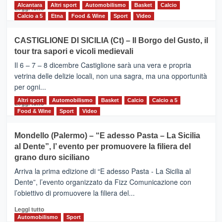
Alcantara
Leggi
Altri sport
Automobilismo
Basket
Calcio
Leggi tutto
di
Calcio a 5
Etna
Food & Wine
Sport
Video
più
su
CASTIGLIONE DI SICILIA (Ct) – Il Borgo del Gusto, il
MOIO
tour tra sapori e vicoli medievali
ALCANTARA
–
Il 6 – 7 – 8 dicembre Castiglione sarà una vera e propria
Vivicittà,
vetrina delle delizie locali, non una sagra, ma una opportunità
alla
per ogni...
scoperta
del
Altri sport
Leggi
Automobilismo
Basket
Calcio
Calcio a 5
Leggi tutto
territorio,
di
Food & Wine
Sport
Video
tra
più
sport
su
Mondello (Palermo) – “E adesso Pasta – La Sicilia
e
CASTIGLIONE
al Dente”, l’ evento per promuovere la filiera del
messaggi
DI
di
grano duro siciliano
SICILIA
pace
(Ct)
Arriva la prima edizione di “E adesso Pasta - La Sicilia al
–
Dente”, l’evento organizzato da Fizz Comunicazione con
Il
l’obiettivo di promuovere la filiera del...
Borgo
del
Leggi
Leggi tutto
Gusto,
di
Automobilismo
Sport