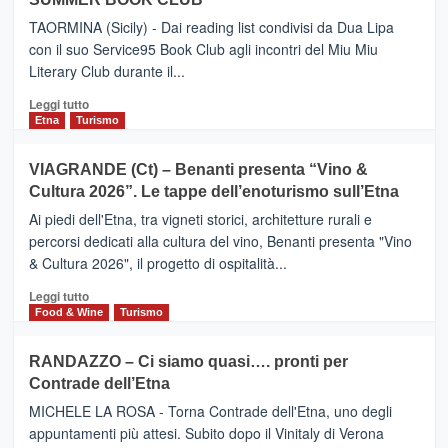
–
Meta
TAORMINA (Sicily) - Dai reading list condivisi da Dua Lipa
turistica
con il suo Service95 Book Club agli incontri del Miu Miu
privilegiata
Literary Club durante il...
secondo
i
Leggi
Leggi tutto
dati
di
Etna
Turismo
di
più
Airbnb.
su
VIAGRANDE (Ct) – Benanti presenta “Vino &
Anche
IL
la
Cultura 2026”. Le tappe dell’enoturismo sull’Etna
SAN
Valle
DOMENICO
Ai piedi dell'Etna, tra vigneti storici, architetture rurali e
Alcantara
PALACE
percorsi dedicati alla cultura del vino, Benanti presenta "Vino
nei
TAORMINA,
& Cultura 2026", il progetto di ospitalità...
primi
UN
posti
HOTEL
Leggi
Leggi tutto
nella
FOUR
di
Food & Wine
Turismo
classifica
SEASONS
più
siciliana
PRESENTA
su
RANDAZZO – Ci siamo quasi…. pronti per
IL
VIAGRANDE
Contrade dell’Etna
NUOVO
(Ct)
SUMMER
–
MICHELE LA ROSA - Torna Contrade dell'Etna, uno degli
BOOK
Benanti
appuntamenti più attesi. Subito dopo il Vinitaly di Verona
CLUB
presenta