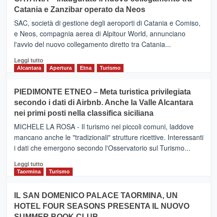
Catania e Zanzibar operato da Neos
SAC, società di gestione degli aeroporti di Catania e Comiso,
e Neos, compagnia aerea di Alpitour World, annunciano
l'avvio del nuovo collegamento diretto tra Catania...
Leggi
Leggi tutto
di
Alcantara
Apertura
Etna
Turismo
più
su
PIEDIMONTE ETNEO – Meta turistica privilegiata
CATANIA
secondo i dati di Airbnb. Anche la Valle Alcantara
–
nei primi posti nella classifica siciliana
Inaugurato
il
MICHELE LA ROSA - Il turismo nei piccoli comuni, laddove
nuovo
mancano anche le "tradizionali" strutture ricettive. Interessanti
collegamento
i dati che emergono secondo l'Osservatorio sul Turismo...
tra
Catania
Leggi
Leggi tutto
e
di
Taormina
Turismo
Zanzibar
più
operato
su
IL SAN DOMENICO PALACE TAORMINA, UN
da
PIEDIMONTE
Neos
HOTEL FOUR SEASONS PRESENTA IL NUOVO
ETNEO
SUMMER BOOK CLUB