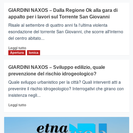
per
più
il
su
GIARDINI NAXOS – Dalla Regione Ok alla gara di
San
GIARDINI
appalto per i lavori sul Torrente San Giovanni
Giovanni
NAXOS
–
Risale al settembre di quattro anni fa l'ultima violenta
Verso
esondazione del torrente San Giovanni, che scorre all'interno
la
del centro abitato...
messa
in
Leggi
Leggi tutto
sicurezza
di
Apertura
Ionica
del
più
torrente
su
GIARDINI NAXOS – Sviluppo edilizio, quale
San
GIARDINI
prevenzione del rischio idrogeologico?
Giovanni
NAXOS
–
Quale sviluppo urbanistico per la città? Quali interventi atti a
Dalla
prevenire il rischio idrogeologico? Interrogativi che girano con
Regione
insistenza negli...
Ok
alla
Leggi
Leggi tutto
gara
di
di
più
appalto
su
per
GIARDINI
i
NAXOS