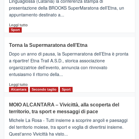
Linguaglossa (Catania) la conferenza stampa di
via
presentazione della BROOKS SuperMaratona dell’Etna, un
i
appuntamento destinato a...
collegamenti
Leggi
Leggi tutto
di
Sport
più
su
Torna la Supermaratona dell’Etna
BROOKS
Dopo un anno di pausa, la Supermaratona dell’Etna è pronta
SuperMaratona
dell’Etna,
a ripartire! Etna Trail A.S.D., storica associazione
presentata
organizzatrice dell’evento, annuncia con rinnovato
l’edizione
entusiasmo il ritorno della...
2026
Leggi
Leggi tutto
di
Alcantara
Secondo taglio
Sport
più
su
MOIO ALCANTARA – Vivicittà, alla scoperta del
Torna
territorio, tra sport e messaggi di pace
la
Supermaratona
Michele La Rosa - Tutti insieme a scoprire angoli e paesaggi
dell’Etna
del territorio moiese, tra sport e voglia di divertirsi insieme.
Quest'anno Vivicittà ha visto...