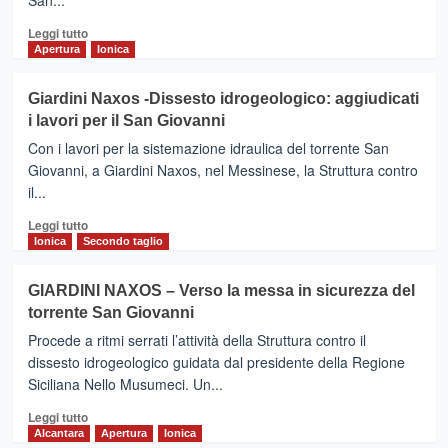
San...
Leggi
Leggi tutto
di
Apertura
Ionica
più
su
Giardini Naxos -Dissesto idrogeologico: aggiudicati
GIARDINI
i lavori per il San Giovanni
NAXOS
-
Con i lavori per la sistemazione idraulica del torrente San
Divieto
Giovanni, a Giardini Naxos, nel Messinese, la Struttura contro
di
il...
balneazione
zona
Leggi
Leggi tutto
San
di
Ionica
Secondo taglio
Giovanni
più
su
GIARDINI NAXOS – Verso la messa in sicurezza del
Giardini
torrente San Giovanni
Naxos
-
Procede a ritmi serrati l’attività della Struttura contro il
Dissesto
dissesto idrogeologico guidata dal presidente della Regione
idrogeologico:
Siciliana Nello Musumeci. Un...
aggiudicati
i
Leggi
Leggi tutto
lavori
di
Alcantara
Apertura
Ionica