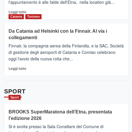
l'appuntamento è alle falde dell'Etna, nella location già...
“Vino
&
Leggi
Leggi tutto
Cultura
di
Catania
Turismo
2026”.
più
Le
su
Da Catania ad Helsinki con la Finnair. Al via i
tappe
RANDAZZO
collegamenti
dell’enoturismo
–
sull’Etna
Ci
Finnair, la compagnia aerea della Finlandia, e la SAC, Società
siamo
di gestione degli aeroporti di Catania e Comiso celebrano
quasi….
oggi l'avvio della nuova rotta che...
pronti
per
Leggi
Leggi tutto
Contrade
di
dell’Etna
più
su
Da
SPORT
Catania
Sport
ad
Helsinki
BROOKS SuperMaratona dell’Etna, presentata
con
la
l’edizione 2026
Finnair.
Si è svolta presso la Sala Consiliare del Comune di
Al