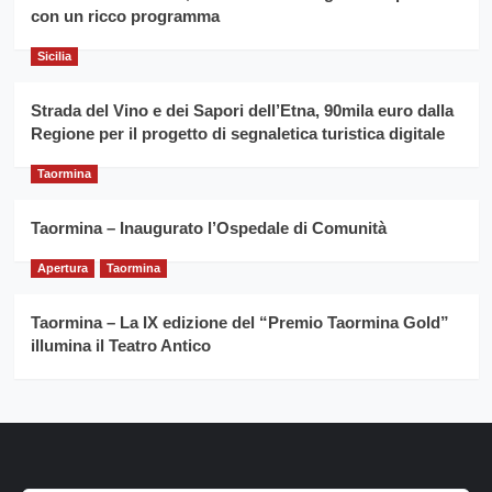
Franco
con un ricco programma
Caruso
Sicilia
Strada del Vino e dei Sapori dell’Etna, 90mila euro dalla
Regione per il progetto di segnaletica turistica digitale
Taormina
Taormina – Inaugurato l’Ospedale di Comunità
Apertura
Taormina
Taormina – La IX edizione del “Premio Taormina Gold”
illumina il Teatro Antico