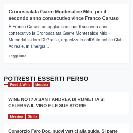
il
più
tour
su
Cronoscalata Giarre Montesalice Milo: per il
tra
Mondello
sapori
secondo anno consecutivo vince Franco Caruso
(Palermo)
e
–
È Franco Caruso ad aggiudicarsi per il secondo anno
vicoli
“E
consecutivo la Cronoscalata Giarre Montesalice Milo -
medievali
adesso
Memorial Isidoro Di Grazia, organizzata dall'Automobile Club
Pasta
Acireale, in sinergia...
–
La
Leggi
Leggi tutto
Sicilia
di
al
più
Dente”,
su
l’
Cronoscalata
POTRESTI ESSERTI PERSO
evento
Giarre
Food & Wine
Messina
per
Montesalice
promuovere
Milo:
la
WINE NOT? A SANT’ANDREA DI ROMETTA SI
per
filiera
CELEBRA IL VINO E LE SUE STORIE
il
del
secondo
grano
anno
Messina
Sicilia
duro
consecutivo
siciliano
vince
Consorzio Faro Doc, nuovi vertici alla guida. Si parte