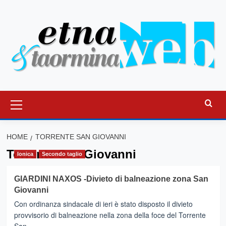
Vai
al
contenuto
Menu
principale
HOME
TORRENTE SAN GIOVANNI
Torrente San Giovanni
Ionica
Secondo taglio
GIARDINI NAXOS -Divieto di balneazione zona San
Giovanni
Con ordinanza sindacale di ieri è stato disposto il divieto
provvisorio di balneazione nella zona della foce del Torrente