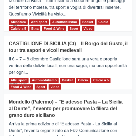
Michele La Rosa - Tutti insieme a scoprire angoli e paesaggi
dell’Etna
del territorio moiese, tra sport e voglia di divertirsi insieme.
Quest'anno Vivicittà ha visto...
Alcantara
Leggi
Altri sport
Automobilismo
Basket
Calcio
Leggi tutto
di
Calcio a 5
Etna
Food & Wine
Sport
Video
più
su
CASTIGLIONE DI SICILIA (Ct) – Il Borgo del Gusto, il
MOIO
tour tra sapori e vicoli medievali
ALCANTARA
–
Il 6 – 7 – 8 dicembre Castiglione sarà una vera e propria
Vivicittà,
vetrina delle delizie locali, non una sagra, ma una opportunità
alla
per ogni...
scoperta
del
Altri sport
Leggi
Automobilismo
Basket
Calcio
Calcio a 5
Leggi tutto
territorio,
di
Food & Wine
Sport
Video
tra
più
sport
su
Mondello (Palermo) – “E adesso Pasta – La Sicilia
e
CASTIGLIONE
al Dente”, l’ evento per promuovere la filiera del
messaggi
DI
di
grano duro siciliano
SICILIA
pace
(Ct)
Arriva la prima edizione di “E adesso Pasta - La Sicilia al
–
Dente”, l’evento organizzato da Fizz Comunicazione con
Il