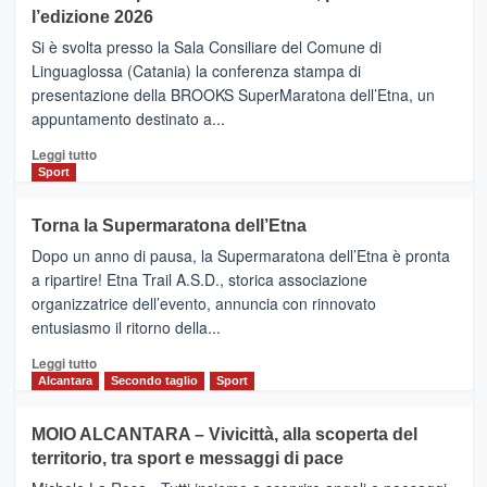
la
l’edizione 2026
Finnair.
Si è svolta presso la Sala Consiliare del Comune di
Al
Linguaglossa (Catania) la conferenza stampa di
via
presentazione della BROOKS SuperMaratona dell’Etna, un
i
appuntamento destinato a...
collegamenti
Leggi
Leggi tutto
di
Sport
più
su
Torna la Supermaratona dell’Etna
BROOKS
Dopo un anno di pausa, la Supermaratona dell’Etna è pronta
SuperMaratona
dell’Etna,
a ripartire! Etna Trail A.S.D., storica associazione
presentata
organizzatrice dell’evento, annuncia con rinnovato
l’edizione
entusiasmo il ritorno della...
2026
Leggi
Leggi tutto
di
Alcantara
Secondo taglio
Sport
più
su
MOIO ALCANTARA – Vivicittà, alla scoperta del
Torna
territorio, tra sport e messaggi di pace
la
Supermaratona