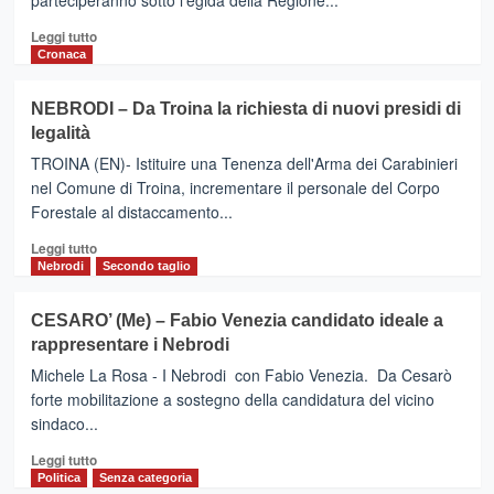
parteciperanno sotto l'egida della Regione...
Leggi
Leggi tutto
di
Cronaca
più
su
NEBRODI – Da Troina la richiesta di nuovi presidi di
Turismo,
legalità
al
via
TROINA (EN)- Istituire una Tenenza dell'Arma dei Carabinieri
la
nel Comune di Troina, incrementare il personale del Corpo
selezione
Forestale al distaccamento...
di
quindici
Leggi
Leggi tutto
imprese
di
Nebrodi
Secondo taglio
siciliane
più
al “Mice
su
CESARO’ (Me) – Fabio Venezia candidato ideale a
Tradeshow”
NEBRODI
rappresentare i Nebrodi
di
–
Venezia
Da
Michele La Rosa - I Nebrodi con Fabio Venezia. Da Cesarò
Troina
forte mobilitazione a sostegno della candidatura del vicino
la
sindaco...
richiesta
di
Leggi
Leggi tutto
nuovi
di
Politica
Senza categoria