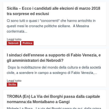
presidi
più
di
su
Sicilia – Ecco i candidati alle elezioni di marzo 2018
legalità
CESARO’
tra sorprese ed esclusi
(Me)
–
Ci sono tutti o quasi i "concorrenti" che hanno arricchito in
Fabio
questi mesi le cronache politiche siciliane. A Messina
Venezia
confermata...
candidato
ideale
Leggi
Leggi tutto
a
di
Nebrodi
Politica
rappresentare
più
i
su
I sindaci dell’ennese a supporto di Fabio Venezia, e
Nebrodi
Sicilia
gli amministratori dei Nebrodi?
–
Ecco
Dopo la mobilitazione del mondo della cultura e della società
i
civile, a scendere in campo a sostegno di Fabio Venezia,...
candidati
Leggi
alle
Leggi tutto
di
elezioni
Sicilia
più
di
su
marzo
TROINA (En) La Via dei Borghi passa dalla capitale
I
2018
normanna:da Montalbano a Gangi
sindaci
tra
dell’ennese
sorprese
Michele La Rosa - La via dei Borghi passa da qui, dalla prima