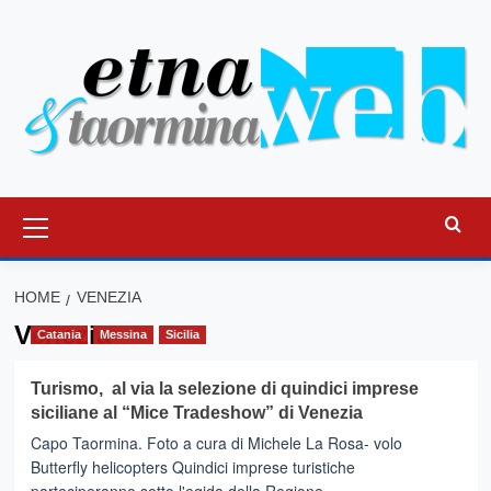
Vai
al
contenuto
Menu
principale
HOME
VENEZIA
Venezia
Catania
Messina
Sicilia
Turismo, al via la selezione di quindici imprese
siciliane al “Mice Tradeshow” di Venezia
Capo Taormina. Foto a cura di Michele La Rosa- volo
Butterfly helicopters Quindici imprese turistiche