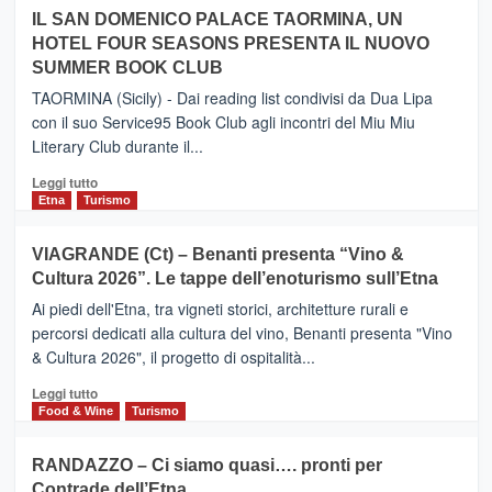
operato
su
IL SAN DOMENICO PALACE TAORMINA, UN
da
PIEDIMONTE
Neos
HOTEL FOUR SEASONS PRESENTA IL NUOVO
ETNEO
SUMMER BOOK CLUB
–
Meta
TAORMINA (Sicily) - Dai reading list condivisi da Dua Lipa
turistica
con il suo Service95 Book Club agli incontri del Miu Miu
privilegiata
Literary Club durante il...
secondo
i
Leggi
Leggi tutto
dati
di
Etna
Turismo
di
più
Airbnb.
su
VIAGRANDE (Ct) – Benanti presenta “Vino &
Anche
IL
la
Cultura 2026”. Le tappe dell’enoturismo sull’Etna
SAN
Valle
DOMENICO
Ai piedi dell'Etna, tra vigneti storici, architetture rurali e
Alcantara
PALACE
percorsi dedicati alla cultura del vino, Benanti presenta "Vino
nei
TAORMINA,
& Cultura 2026", il progetto di ospitalità...
primi
UN
posti
HOTEL
Leggi
Leggi tutto
nella
FOUR
di
Food & Wine
Turismo
classifica
SEASONS
più
siciliana
PRESENTA
su
RANDAZZO – Ci siamo quasi…. pronti per
IL
VIAGRANDE
Contrade dell’Etna
NUOVO