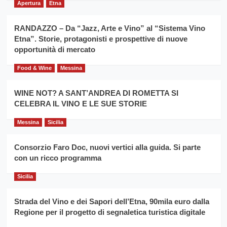
grano
anno
Apertura
Etna
duro
consecutivo
siciliano
vince
RANDAZZO – Da “Jazz, Arte e Vino” al “Sistema Vino
Franco
Etna”. Storie, protagonisti e prospettive di nuove
Caruso
opportunità di mercato
Food & Wine
Messina
WINE NOT? A SANT’ANDREA DI ROMETTA SI
CELEBRA IL VINO E LE SUE STORIE
Messina
Sicilia
Consorzio Faro Doc, nuovi vertici alla guida. Si parte
con un ricco programma
Sicilia
Strada del Vino e dei Sapori dell’Etna, 90mila euro dalla
Regione per il progetto di segnaletica turistica digitale