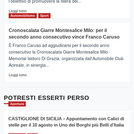
l’obiettivo di promuovere la filiera del...
Borgo
del
Leggi
Leggi tutto
Gusto,
di
Automobilismo
Sport
il
più
tour
su
Cronoscalata Giarre Montesalice Milo: per il
tra
Mondello
sapori
secondo anno consecutivo vince Franco Caruso
(Palermo)
e
–
È Franco Caruso ad aggiudicarsi per il secondo anno
vicoli
“E
consecutivo la Cronoscalata Giarre Montesalice Milo -
medievali
adesso
Memorial Isidoro Di Grazia, organizzata dall'Automobile Club
Pasta
Acireale, in sinergia...
–
La
Leggi
Leggi tutto
Sicilia
di
al
più
Dente”,
su
l’
Cronoscalata
POTRESTI ESSERTI PERSO
evento
Giarre
Apertura
per
Montesalice
promuovere
Milo:
la
CASTIGLIONE DI SICILIA – Appuntamento con Calici di
per
filiera
stelle per il 10 agosto in Uno dei Borghi più Belli d’Italia
il
del
secondo