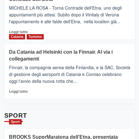
(Ct)
SUMMER
–
MICHELE LA ROSA - Torna Contrade dell'Etna, uno degli
BOOK
Benanti
appuntamenti più attesi. Subito dopo il Vinitaly di Verona
CLUB
presenta
l'appuntamento è alle falde dell'Etna, nella location già...
“Vino
&
Leggi
Leggi tutto
Cultura
di
Catania
Turismo
2026”.
più
Le
su
Da Catania ad Helsinki con la Finnair. Al via i
tappe
RANDAZZO
collegamenti
dell’enoturismo
–
sull’Etna
Ci
Finnair, la compagnia aerea della Finlandia, e la SAC, Società
siamo
di gestione degli aeroporti di Catania e Comiso celebrano
quasi….
oggi l'avvio della nuova rotta che...
pronti
per
Leggi
Leggi tutto
Contrade
di
dell’Etna
più
su
Da
SPORT
Catania
Sport
ad
Helsinki
BROOKS SuperMaratona dell’Etna, presentata
con