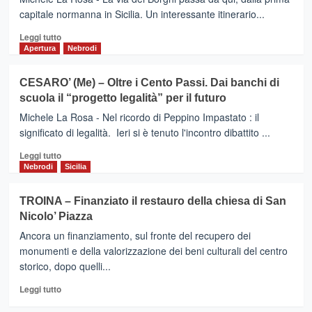
a
ed
capitale normanna in Sicilia. Un interessante itinerario...
supporto
esclusi
Leggi
di
Leggi tutto
di
Fabio
Apertura
Nebrodi
più
Venezia,
su
e
CESARO’ (Me) – Oltre i Cento Passi. Dai banchi di
TROINA
gli
scuola il “progetto legalità” per il futuro
(En)
amministratori
La
dei
Michele La Rosa - Nel ricordo di Peppino Impastato : il
Via
Nebrodi?
significato di legalità. Ieri si è tenuto l'incontro dibattito ...
dei
Leggi
Borghi
Leggi tutto
di
passa
Nebrodi
Sicilia
più
dalla
su
capitale
TROINA – Finanziato il restauro della chiesa di San
CESARO’
normanna:da
Nicolo’ Piazza
(Me)
Montalbano
–
a
Ancora un finanziamento, sul fronte del recupero dei
Oltre
Gangi
monumenti e della valorizzazione dei beni culturali del centro
i
storico, dopo quelli...
Cento
Passi.
Leggi
Leggi tutto
Dai
di
banchi