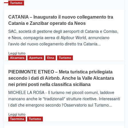
Turismo
CATANIA – Inaugurato il nuovo collegamento tra
Catania e Zanzibar operato da Neos
SAC, società di gestione degli aeroporti di Catania e Comiso,
e Neos, compagnia aerea di Alpitour World, annunciano
l'avvio del nuovo collegamento diretto tra Catania...
Leggi
Leggi tutto
di
Alcantara
Apertura
Etna
Turismo
più
su
PIEDIMONTE ETNEO – Meta turistica privilegiata
CATANIA
secondo i dati di Airbnb. Anche la Valle Alcantara
–
nei primi posti nella classifica siciliana
Inaugurato
il
MICHELE LA ROSA - Il turismo nei piccoli comuni, laddove
nuovo
mancano anche le "tradizionali" strutture ricettive. Interessanti
collegamento
i dati che emergono secondo l'Osservatorio sul Turismo...
tra
Catania
Leggi
Leggi tutto
e
di
Taormina
Turismo
Zanzibar
più