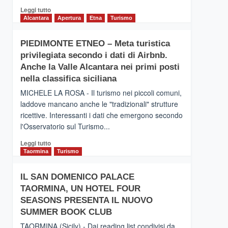
Leggi
Leggi tutto
di
Alcantara
Apertura
Etna
Turismo
più
su
PIEDIMONTE ETNEO – Meta turistica
CATANIA
privilegiata secondo i dati di Airbnb.
–
Inaugurato
Anche la Valle Alcantara nei primi posti
il
nella classifica siciliana
nuovo
MICHELE LA ROSA - Il turismo nei piccoli comuni,
collegamento
laddove mancano anche le "tradizionali" strutture
tra
ricettive. Interessanti i dati che emergono secondo
Catania
e
l'Osservatorio sul Turismo...
Zanzibar
Leggi
Leggi tutto
operato
di
Taormina
Turismo
da
più
Neos
su
IL SAN DOMENICO PALACE
PIEDIMONTE
TAORMINA, UN HOTEL FOUR
ETNEO
–
SEASONS PRESENTA IL NUOVO
Meta
SUMMER BOOK CLUB
turistica
TAORMINA (Sicily) - Dai reading list condivisi da