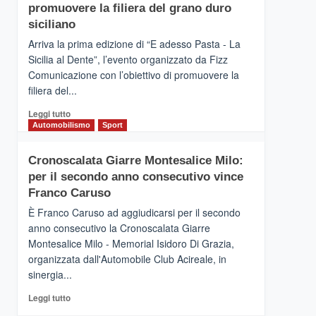
pace
SICILIA
promuovere la filiera del grano duro
(Ct)
siciliano
–
Arriva la prima edizione di “E adesso Pasta - La
Il
Sicilia al Dente”, l’evento organizzato da Fizz
Borgo
Comunicazione con l’obiettivo di promuovere la
del
Gusto,
filiera del...
il
Leggi
Leggi tutto
tour
di
Automobilismo
Sport
tra
più
sapori
su
e
Cronoscalata Giarre Montesalice Milo:
Mondello
vicoli
per il secondo anno consecutivo vince
(Palermo)
medievali
–
Franco Caruso
“E
È Franco Caruso ad aggiudicarsi per il secondo
adesso
anno consecutivo la Cronoscalata Giarre
Pasta
Montesalice Milo - Memorial Isidoro Di Grazia,
–
organizzata dall'Automobile Club Acireale, in
La
Sicilia
sinergia...
al
Leggi
Leggi tutto
Dente”,
di
l’