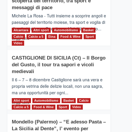
scoperta del territorio, tra sport e
la
Supermaratona
messaggi di pace
dell’Etna
Michele La Rosa - Tutti insieme a scoprire angoli e
paesaggi del territorio moiese, tra sport e voglia di
divertirsi insieme. Quest'anno Vivicittà ha visto...
Alcantara
Altri sport
Automobilismo
Basket
Calcio
Calcio a 5
Leggi
Etna
Food & Wine
Sport
Leggi tutto
di
Video
più
su
CASTIGLIONE DI SICILIA (Ct) – Il Borgo
MOIO
del Gusto, il tour tra sapori e vicoli
ALCANTARA
–
medievali
Vivicittà,
Il 6 – 7 – 8 dicembre Castiglione sarà una vera e
alla
propria vetrina delle delizie locali, non una sagra,
scoperta
ma una opportunità per ogni...
del
territorio,
Altri sport
Leggi
Automobilismo
Basket
Calcio
Leggi tutto
tra
di
Calcio a 5
Food & Wine
Sport
Video
sport
più
e
su
messaggi
Mondello (Palermo) – “E adesso Pasta –
CASTIGLIONE
di
La Sicilia al Dente”, l’ evento per
DI