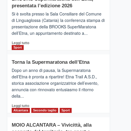
la
presentata l’edizione 2026
Finnair.
Si è svolta presso la Sala Consiliare del Comune
Al
di Linguaglossa (Catania) la conferenza stampa di
via
presentazione della BROOKS SuperMaratona
i
collegamenti
dell’Etna, un appuntamento destinato a...
Leggi
Leggi tutto
di
Sport
più
su
Torna la Supermaratona dell’Etna
BROOKS
SuperMaratona
Dopo un anno di pausa, la Supermaratona
dell’Etna,
dell’Etna è pronta a ripartire! Etna Trail A.S.D.,
presentata
storica associazione organizzatrice dell’evento,
l’edizione
annuncia con rinnovato entusiasmo il ritorno
2026
della...
Leggi
Leggi tutto
di
Alcantara
Secondo taglio
Sport
più
su
MOIO ALCANTARA – Vivicittà, alla
Torna