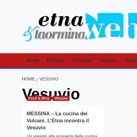
Vai
al
contenuto
Home
Politica
Cronaca
Turismo
Sicili
HOME
VESUVIO
Vesuvio
Food & Wine
Messina
MESSINA – La cucina dei
Vulcani. L’Etna incontra il
Vesuvio
Un viaggio alla scoperta della cucina