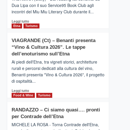
privilegiata
Dua Lipa con il suo Service95 Book Club agli
secondo
incontri del Miu Miu Literary Club durante il...
i
dati
Leggi
Leggi tutto
di
di
Etna
Turismo
Airbnb.
più
Anche
su
la
VIAGRANDE (Ct) – Benanti presenta
IL
Valle
“Vino & Cultura 2026”. Le tappe
SAN
Alcantara
DOMENICO
dell’enoturismo sull’Etna
nei
PALACE
primi
Ai piedi dell'Etna, tra vigneti storici, architetture
TAORMINA,
posti
rurali e percorsi dedicati alla cultura del vino,
UN
nella
Benanti presenta "Vino & Cultura 2026", il progetto
HOTEL
classifica
di ospitalità...
FOUR
siciliana
SEASONS
Leggi
Leggi tutto
PRESENTA
di
Food & Wine
Turismo
IL
più
NUOVO
su
SUMMER
RANDAZZO – Ci siamo quasi…. pronti
VIAGRANDE
BOOK
per Contrade dell’Etna
(Ct)
CLUB
–
MICHELE LA ROSA - Torna Contrade dell'Etna,
Benanti