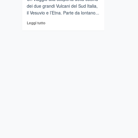
dei due grandi Vulcani del Sud Italia,
il Vesuvio e l’Etna. Parte da lontano...
Leggi
Leggi tutto
di
più
su
MESSINA
–
La
cucina
dei
Vulcani.
L’Etna
incontra
il
Vesuvio