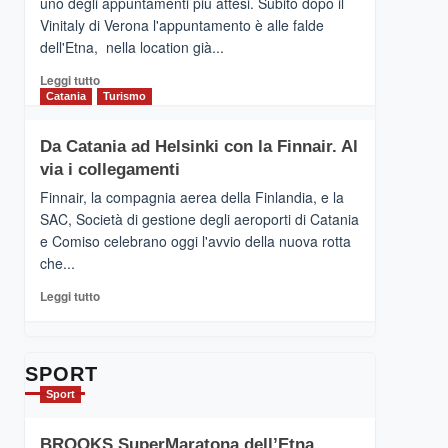
uno degli appuntamenti più attesi. Subito dopo il
presenta
Vinitaly di Verona l'appuntamento è alle falde
“Vino
dell'Etna, nella location già...
&
Cultura
Leggi
Leggi tutto
2026”.
di
Catania
Turismo
Le
più
tappe
su
Da Catania ad Helsinki con la Finnair. Al
dell’enoturismo
RANDAZZO
sull’Etna
via i collegamenti
–
Ci
Finnair, la compagnia aerea della Finlandia, e la
siamo
SAC, Società di gestione degli aeroporti di Catania
quasi….
e Comiso celebrano oggi l'avvio della nuova rotta
pronti
che...
per
Contrade
Leggi
Leggi tutto
dell’Etna
di
più
su
Da
SPORT
Catania
Sport
ad
Helsinki
BROOKS SuperMaratona dell’Etna,
con