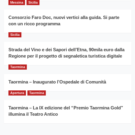
grano
anno
Messina
Sicilia
duro
consecutivo
siciliano
vince
Consorzio Faro Doc, nuovi vertici alla guida. Si parte
Franco
con un ricco programma
Caruso
Sicilia
Strada del Vino e dei Sapori dell’Etna, 90mila euro dalla
Regione per il progetto di segnaletica turistica digitale
Taormina
Taormina – Inaugurato l’Ospedale di Comunità
Apertura
Taormina
Taormina – La IX edizione del “Premio Taormina Gold”
illumina il Teatro Antico