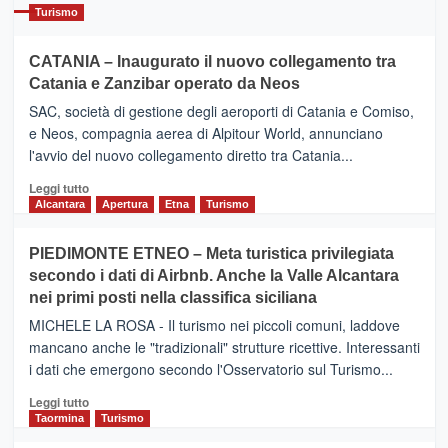
Turismo
CATANIA – Inaugurato il nuovo collegamento tra
Catania e Zanzibar operato da Neos
SAC, società di gestione degli aeroporti di Catania e Comiso,
e Neos, compagnia aerea di Alpitour World, annunciano
l'avvio del nuovo collegamento diretto tra Catania...
Leggi
Leggi tutto
di
Alcantara
Apertura
Etna
Turismo
più
su
PIEDIMONTE ETNEO – Meta turistica privilegiata
CATANIA
secondo i dati di Airbnb. Anche la Valle Alcantara
–
nei primi posti nella classifica siciliana
Inaugurato
il
MICHELE LA ROSA - Il turismo nei piccoli comuni, laddove
nuovo
mancano anche le "tradizionali" strutture ricettive. Interessanti
collegamento
i dati che emergono secondo l'Osservatorio sul Turismo...
tra
Catania
Leggi
Leggi tutto
e
di
Taormina
Turismo
Zanzibar
più