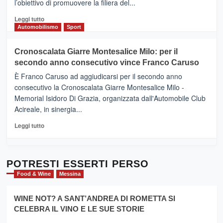
l’obiettivo di promuovere la filiera del...
Borgo
del
Leggi
Leggi tutto
Gusto,
di
Automobilismo
Sport
il
più
tour
su
Cronoscalata Giarre Montesalice Milo: per il
tra
Mondello
sapori
secondo anno consecutivo vince Franco Caruso
(Palermo)
e
–
È Franco Caruso ad aggiudicarsi per il secondo anno
vicoli
“E
consecutivo la Cronoscalata Giarre Montesalice Milo -
medievali
adesso
Memorial Isidoro Di Grazia, organizzata dall'Automobile Club
Pasta
Acireale, in sinergia...
–
La
Leggi
Leggi tutto
Sicilia
di
al
più
Dente”,
su
l’
Cronoscalata
POTRESTI ESSERTI PERSO
evento
Giarre
Food & Wine
Messina
per
Montesalice
promuovere
Milo:
la
WINE NOT? A SANT’ANDREA DI ROMETTA SI
per
filiera
CELEBRA IL VINO E LE SUE STORIE
il
del
secondo