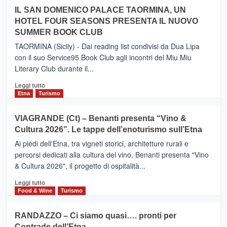
operato
su
IL SAN DOMENICO PALACE TAORMINA, UN
da
PIEDIMONTE
Neos
HOTEL FOUR SEASONS PRESENTA IL NUOVO
ETNEO
SUMMER BOOK CLUB
–
Meta
TAORMINA (Sicily) - Dai reading list condivisi da Dua Lipa
turistica
con il suo Service95 Book Club agli incontri del Miu Miu
privilegiata
Literary Club durante il...
secondo
i
Leggi
Leggi tutto
dati
di
Etna
Turismo
di
più
Airbnb.
su
VIAGRANDE (Ct) – Benanti presenta “Vino &
Anche
IL
la
Cultura 2026”. Le tappe dell’enoturismo sull’Etna
SAN
Valle
DOMENICO
Ai piedi dell'Etna, tra vigneti storici, architetture rurali e
Alcantara
PALACE
percorsi dedicati alla cultura del vino, Benanti presenta "Vino
nei
TAORMINA,
& Cultura 2026", il progetto di ospitalità...
primi
UN
posti
HOTEL
Leggi
Leggi tutto
nella
FOUR
di
Food & Wine
Turismo
classifica
SEASONS
più
siciliana
PRESENTA
su
RANDAZZO – Ci siamo quasi…. pronti per
IL
VIAGRANDE
Contrade dell’Etna