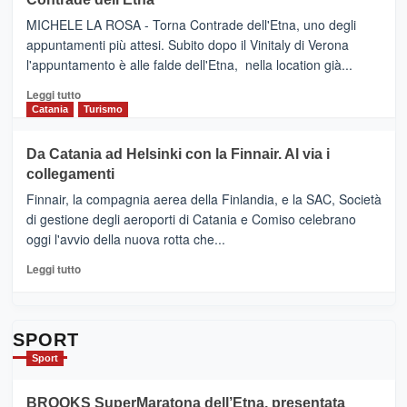
NUOVO
(Ct)
SUMMER
–
MICHELE LA ROSA - Torna Contrade dell'Etna, uno degli
BOOK
Benanti
appuntamenti più attesi. Subito dopo il Vinitaly di Verona
CLUB
presenta
l'appuntamento è alle falde dell'Etna, nella location già...
“Vino
&
Leggi
Leggi tutto
Cultura
di
Catania
Turismo
2026”.
più
Le
su
Da Catania ad Helsinki con la Finnair. Al via i
tappe
RANDAZZO
collegamenti
dell’enoturismo
–
sull’Etna
Ci
Finnair, la compagnia aerea della Finlandia, e la SAC, Società
siamo
di gestione degli aeroporti di Catania e Comiso celebrano
quasi….
oggi l'avvio della nuova rotta che...
pronti
per
Leggi
Leggi tutto
Contrade
di
dell’Etna
più
su
Da
SPORT
Catania
Sport
ad
Helsinki
BROOKS SuperMaratona dell’Etna, presentata
con