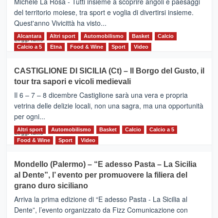
Michele La Rosa - Tutti insieme a scoprire angoli e paesaggi
dell’Etna
del territorio moiese, tra sport e voglia di divertirsi insieme.
Quest'anno Vivicittà ha visto...
Alcantara
Leggi
Altri sport
Automobilismo
Basket
Calcio
Leggi tutto
di
Calcio a 5
Etna
Food & Wine
Sport
Video
più
su
CASTIGLIONE DI SICILIA (Ct) – Il Borgo del Gusto, il
MOIO
tour tra sapori e vicoli medievali
ALCANTARA
–
Il 6 – 7 – 8 dicembre Castiglione sarà una vera e propria
Vivicittà,
vetrina delle delizie locali, non una sagra, ma una opportunità
alla
per ogni...
scoperta
del
Altri sport
Leggi
Automobilismo
Basket
Calcio
Calcio a 5
Leggi tutto
territorio,
di
Food & Wine
Sport
Video
tra
più
sport
su
Mondello (Palermo) – “E adesso Pasta – La Sicilia
e
CASTIGLIONE
al Dente”, l’ evento per promuovere la filiera del
messaggi
DI
di
grano duro siciliano
SICILIA
pace
(Ct)
Arriva la prima edizione di “E adesso Pasta - La Sicilia al
–
Dente”, l’evento organizzato da Fizz Comunicazione con
Il