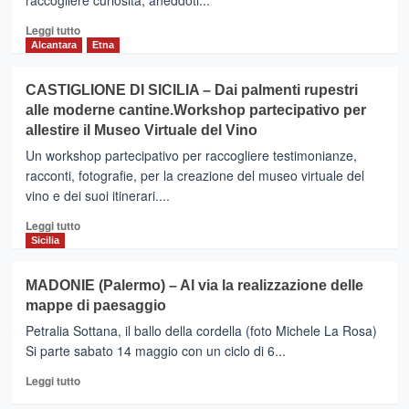
raccogliere curiosità, aneddoti...
Leggi
Leggi tutto
di
Alcantara
Etna
più
su
CASTIGLIONE DI SICILIA – Dai palmenti rupestri
MOIO
alle moderne cantine.Workshop partecipativo per
ALCANTARA
allestire il Museo Virtuale del Vino
–
Verso
Un workshop partecipativo per raccogliere testimonianze,
il
racconti, fotografie, per la creazione del museo virtuale del
Museo
vino e dei suoi itinerari....
Virtuale
Etnografico.
Leggi
Leggi tutto
Venerdì
di
Sicilia
workshop
più
partecipativo
su
MADONIE (Palermo) – Al via la realizzazione delle
CASTIGLIONE
mappe di paesaggio
DI
SICILIA
Petralia Sottana, il ballo della cordella (foto Michele La Rosa)
–
Si parte sabato 14 maggio con un ciclo di 6...
Dai
Leggi
palmenti
Leggi tutto
di
rupestri