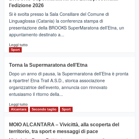
la
l’edizione 2026
Finnair.
Si è svolta presso la Sala Consiliare del Comune di
Al
Linguaglossa (Catania) la conferenza stampa di
via
presentazione della BROOKS SuperMaratona dell’Etna, un
i
appuntamento destinato a...
collegamenti
Leggi
Leggi tutto
di
Sport
più
su
Torna la Supermaratona dell’Etna
BROOKS
Dopo un anno di pausa, la Supermaratona dell’Etna è pronta
SuperMaratona
dell’Etna,
a ripartire! Etna Trail A.S.D., storica associazione
presentata
organizzatrice dell’evento, annuncia con rinnovato
l’edizione
entusiasmo il ritorno della...
2026
Leggi
Leggi tutto
di
Alcantara
Secondo taglio
Sport
più
su
MOIO ALCANTARA – Vivicittà, alla scoperta del
Torna
territorio, tra sport e messaggi di pace
la
Supermaratona