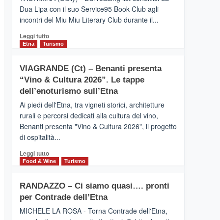
privilegiata
Dua Lipa con il suo Service95 Book Club agli
secondo
incontri del Miu Miu Literary Club durante il...
i
dati
Leggi
Leggi tutto
di
di
Etna
Turismo
Airbnb.
più
Anche
su
la
VIAGRANDE (Ct) – Benanti presenta
IL
Valle
“Vino & Cultura 2026”. Le tappe
SAN
Alcantara
DOMENICO
dell’enoturismo sull’Etna
nei
PALACE
primi
Ai piedi dell'Etna, tra vigneti storici, architetture
TAORMINA,
posti
rurali e percorsi dedicati alla cultura del vino,
UN
nella
Benanti presenta "Vino & Cultura 2026", il progetto
HOTEL
classifica
di ospitalità...
FOUR
siciliana
SEASONS
Leggi
Leggi tutto
PRESENTA
di
Food & Wine
Turismo
IL
più
NUOVO
su
SUMMER
RANDAZZO – Ci siamo quasi…. pronti
VIAGRANDE
BOOK
per Contrade dell’Etna
(Ct)
CLUB
–
MICHELE LA ROSA - Torna Contrade dell'Etna,
Benanti