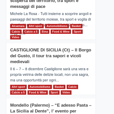
scoperta del territorio, tra sport e
la
Supermaratona
messaggi di pace
dell’Etna
Michele La Rosa - Tutti insieme a scoprire angoli e
paesaggi del territorio moiese, tra sport e voglia di
divertirsi insieme. Quest'anno Vivicittà ha visto...
Alcantara
Altri sport
Automobilismo
Basket
Calcio
Calcio a 5
Leggi
Etna
Food & Wine
Sport
Leggi tutto
di
Video
più
su
CASTIGLIONE DI SICILIA (Ct) – Il Borgo
MOIO
del Gusto, il tour tra sapori e vicoli
ALCANTARA
–
medievali
Vivicittà,
Il 6 – 7 – 8 dicembre Castiglione sarà una vera e
alla
propria vetrina delle delizie locali, non una sagra,
scoperta
ma una opportunità per ogni...
del
territorio,
Altri sport
Leggi
Automobilismo
Basket
Calcio
Leggi tutto
tra
di
Calcio a 5
Food & Wine
Sport
Video
sport
più
e
su
messaggi
Mondello (Palermo) – “E adesso Pasta –
CASTIGLIONE
di
La Sicilia al Dente”, l’ evento per
DI