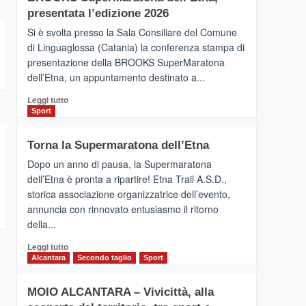
la
presentata l’edizione 2026
Finnair.
Si è svolta presso la Sala Consiliare del Comune
Al
di Linguaglossa (Catania) la conferenza stampa di
via
presentazione della BROOKS SuperMaratona
i
collegamenti
dell’Etna, un appuntamento destinato a...
Leggi
Leggi tutto
di
Sport
più
su
Torna la Supermaratona dell’Etna
BROOKS
SuperMaratona
Dopo un anno di pausa, la Supermaratona
dell’Etna,
dell’Etna è pronta a ripartire! Etna Trail A.S.D.,
presentata
storica associazione organizzatrice dell’evento,
l’edizione
annuncia con rinnovato entusiasmo il ritorno
2026
della...
Leggi
Leggi tutto
di
Alcantara
Secondo taglio
Sport
più
su
MOIO ALCANTARA – Vivicittà, alla
Torna