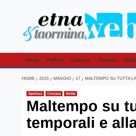
Vai
al
contenuto
Home
Politica
Cronaca
Turismo
Sicili
HOME
2015
MAGGIO
17
MALTEMPO SU TUTTA LA 
Apertura
Cronaca
Sicilia
Maltempo su tut
temporali e al