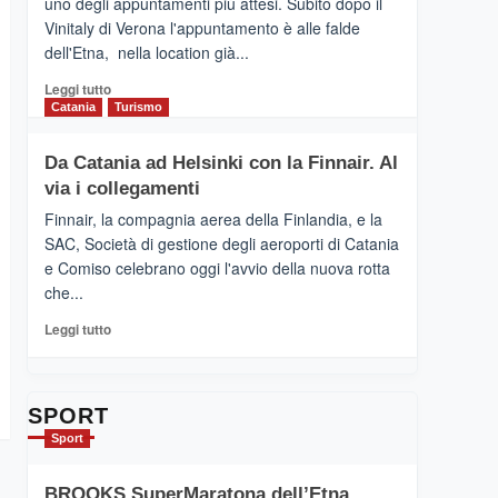
uno degli appuntamenti più attesi. Subito dopo il
presenta
Vinitaly di Verona l'appuntamento è alle falde
“Vino
dell'Etna, nella location già...
&
Cultura
Leggi
Leggi tutto
2026”.
di
Catania
Turismo
Le
più
tappe
su
Da Catania ad Helsinki con la Finnair. Al
dell’enoturismo
RANDAZZO
sull’Etna
via i collegamenti
–
Ci
Finnair, la compagnia aerea della Finlandia, e la
siamo
SAC, Società di gestione degli aeroporti di Catania
quasi….
e Comiso celebrano oggi l'avvio della nuova rotta
pronti
che...
per
Contrade
Leggi
Leggi tutto
dell’Etna
di
più
su
Da
SPORT
Catania
Sport
ad
Helsinki
BROOKS SuperMaratona dell’Etna,
con