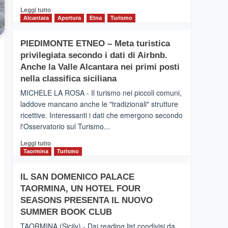
Leggi
Leggi tutto
di
Alcantara
Apertura
Etna
Turismo
più
su
PIEDIMONTE ETNEO – Meta turistica
CATANIA
privilegiata secondo i dati di Airbnb.
–
Inaugurato
Anche la Valle Alcantara nei primi posti
il
nella classifica siciliana
nuovo
MICHELE LA ROSA - Il turismo nei piccoli comuni,
collegamento
laddove mancano anche le "tradizionali" strutture
tra
ricettive. Interessanti i dati che emergono secondo
Catania
e
l'Osservatorio sul Turismo...
Zanzibar
Leggi
Leggi tutto
operato
di
Taormina
Turismo
da
più
Neos
su
IL SAN DOMENICO PALACE
PIEDIMONTE
TAORMINA, UN HOTEL FOUR
ETNEO
–
SEASONS PRESENTA IL NUOVO
Meta
SUMMER BOOK CLUB
turistica
TAORMINA (Sicily) - Dai reading list condivisi da