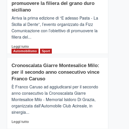
pace
SICILIA
promuovere la filiera del grano duro
(Ct)
siciliano
–
Arriva la prima edizione di “E adesso Pasta - La
Il
Sicilia al Dente”, l’evento organizzato da Fizz
Borgo
Comunicazione con l’obiettivo di promuovere la
del
Gusto,
filiera del...
il
Leggi
Leggi tutto
tour
di
Automobilismo
Sport
tra
più
sapori
su
e
Cronoscalata Giarre Montesalice Milo:
Mondello
vicoli
per il secondo anno consecutivo vince
(Palermo)
medievali
–
Franco Caruso
“E
È Franco Caruso ad aggiudicarsi per il secondo
adesso
anno consecutivo la Cronoscalata Giarre
Pasta
Montesalice Milo - Memorial Isidoro Di Grazia,
–
organizzata dall'Automobile Club Acireale, in
La
Sicilia
sinergia...
al
Leggi
Leggi tutto
Dente”,
di
l’