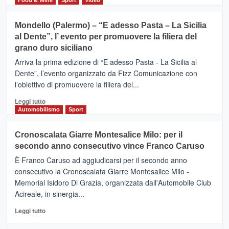
tra
più
sport
su
Mondello (Palermo) – “E adesso Pasta – La Sicilia
e
CASTIGLIONE
al Dente”, l’ evento per promuovere la filiera del
messaggi
DI
di
grano duro siciliano
SICILIA
pace
(Ct)
Arriva la prima edizione di “E adesso Pasta - La Sicilia al
–
Dente”, l’evento organizzato da Fizz Comunicazione con
Il
l’obiettivo di promuovere la filiera del...
Borgo
del
Leggi
Leggi tutto
Gusto,
di
Automobilismo
Sport
il
più
tour
su
Cronoscalata Giarre Montesalice Milo: per il
tra
Mondello
sapori
secondo anno consecutivo vince Franco Caruso
(Palermo)
e
–
È Franco Caruso ad aggiudicarsi per il secondo anno
vicoli
“E
consecutivo la Cronoscalata Giarre Montesalice Milo -
medievali
adesso
Memorial Isidoro Di Grazia, organizzata dall'Automobile Club
Pasta
Acireale, in sinergia...
–
La
Leggi
Leggi tutto
Sicilia
di
al
più