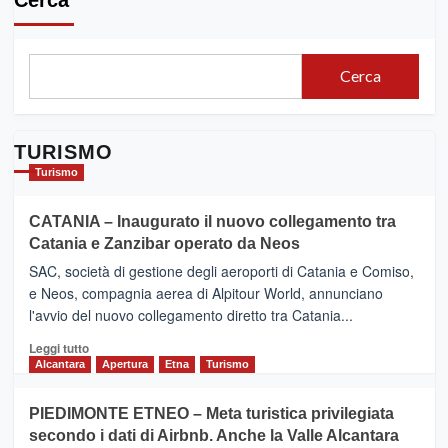
Cerca
TURISMO
Turismo
CATANIA – Inaugurato il nuovo collegamento tra
Catania e Zanzibar operato da Neos
SAC, società di gestione degli aeroporti di Catania e Comiso,
e Neos, compagnia aerea di Alpitour World, annunciano
l'avvio del nuovo collegamento diretto tra Catania...
Leggi
Leggi tutto
di
Alcantara
Apertura
Etna
Turismo
più
su
PIEDIMONTE ETNEO – Meta turistica privilegiata
CATANIA
secondo i dati di Airbnb. Anche la Valle Alcantara
–