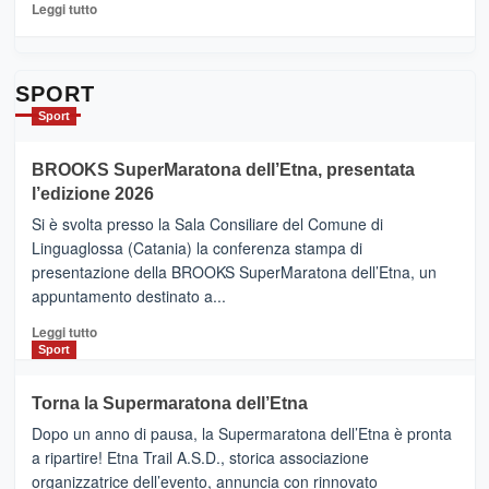
per
Leggi
Leggi tutto
Contrade
di
dell’Etna
più
su
Da
SPORT
Catania
Sport
ad
Helsinki
BROOKS SuperMaratona dell’Etna, presentata
con
la
l’edizione 2026
Finnair.
Si è svolta presso la Sala Consiliare del Comune di
Al
Linguaglossa (Catania) la conferenza stampa di
via
presentazione della BROOKS SuperMaratona dell’Etna, un
i
appuntamento destinato a...
collegamenti
Leggi
Leggi tutto
di
Sport
più
su
Torna la Supermaratona dell’Etna
BROOKS
Dopo un anno di pausa, la Supermaratona dell’Etna è pronta
SuperMaratona
dell’Etna,
a ripartire! Etna Trail A.S.D., storica associazione
presentata
organizzatrice dell’evento, annuncia con rinnovato