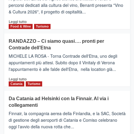
Alcantara
PALACE
percorsi dedicati alla cultura del vino, Benanti presenta "Vino
nei
TAORMINA,
& Cultura 2026", il progetto di ospitalità...
primi
UN
posti
HOTEL
Leggi
Leggi tutto
nella
FOUR
di
Food & Wine
Turismo
classifica
SEASONS
più
siciliana
PRESENTA
su
RANDAZZO – Ci siamo quasi…. pronti per
IL
VIAGRANDE
Contrade dell’Etna
NUOVO
(Ct)
SUMMER
–
MICHELE LA ROSA - Torna Contrade dell'Etna, uno degli
BOOK
Benanti
appuntamenti più attesi. Subito dopo il Vinitaly di Verona
CLUB
presenta
l'appuntamento è alle falde dell'Etna, nella location già...
“Vino
&
Leggi
Leggi tutto
Cultura
di
Catania
Turismo
2026”.
più
Le
su
Da Catania ad Helsinki con la Finnair. Al via i
tappe
RANDAZZO
collegamenti
dell’enoturismo
–
sull’Etna
Ci
Finnair, la compagnia aerea della Finlandia, e la SAC, Società
siamo
di gestione degli aeroporti di Catania e Comiso celebrano
quasi….
oggi l'avvio della nuova rotta che...
pronti