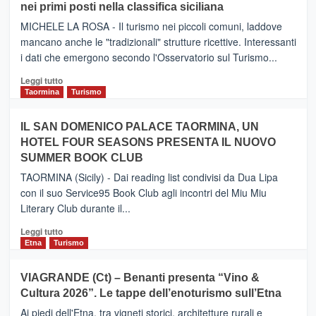
nei primi posti nella classifica siciliana
Inaugurato
il
MICHELE LA ROSA - Il turismo nei piccoli comuni, laddove
nuovo
mancano anche le "tradizionali" strutture ricettive. Interessanti
collegamento
i dati che emergono secondo l'Osservatorio sul Turismo...
tra
Catania
Leggi
Leggi tutto
e
di
Taormina
Turismo
Zanzibar
più
operato
su
IL SAN DOMENICO PALACE TAORMINA, UN
da
PIEDIMONTE
Neos
HOTEL FOUR SEASONS PRESENTA IL NUOVO
ETNEO
SUMMER BOOK CLUB
–
Meta
TAORMINA (Sicily) - Dai reading list condivisi da Dua Lipa
turistica
con il suo Service95 Book Club agli incontri del Miu Miu
privilegiata
Literary Club durante il...
secondo
i
Leggi
Leggi tutto
dati
di
Etna
Turismo
di
più
Airbnb.
su
VIAGRANDE (Ct) – Benanti presenta “Vino &
Anche
IL
la
Cultura 2026”. Le tappe dell’enoturismo sull’Etna
SAN
Valle
DOMENICO
Ai piedi dell'Etna, tra vigneti storici, architetture rurali e