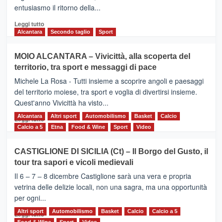
l’edizione
entusiasmo il ritorno della...
2026
Leggi
Leggi tutto
di
Alcantara
Secondo taglio
Sport
più
su
MOIO ALCANTARA – Vivicittà, alla scoperta del
Torna
territorio, tra sport e messaggi di pace
la
Supermaratona
Michele La Rosa - Tutti insieme a scoprire angoli e paesaggi
dell’Etna
del territorio moiese, tra sport e voglia di divertirsi insieme.
Quest'anno Vivicittà ha visto...
Alcantara
Leggi
Altri sport
Automobilismo
Basket
Calcio
Leggi tutto
di
Calcio a 5
Etna
Food & Wine
Sport
Video
più
su
CASTIGLIONE DI SICILIA (Ct) – Il Borgo del Gusto, il
MOIO
tour tra sapori e vicoli medievali
ALCANTARA
–
Il 6 – 7 – 8 dicembre Castiglione sarà una vera e propria
Vivicittà,
vetrina delle delizie locali, non una sagra, ma una opportunità
alla
per ogni...
scoperta
del
Altri sport
Leggi
Automobilismo
Basket
Calcio
Calcio a 5
Leggi tutto
territorio,
di
Food & Wine
Sport
Video