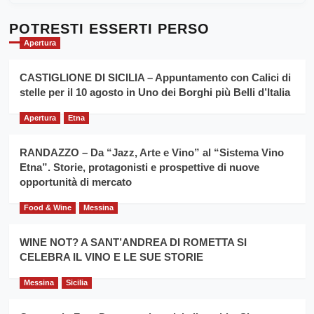
Dente”,
su
l’
Cronoscalata
POTRESTI ESSERTI PERSO
evento
Giarre
Apertura
per
Montesalice
promuovere
Milo:
la
CASTIGLIONE DI SICILIA – Appuntamento con Calici di
per
filiera
stelle per il 10 agosto in Uno dei Borghi più Belli d’Italia
il
del
secondo
grano
anno
Apertura
Etna
duro
consecutivo
siciliano
vince
RANDAZZO – Da “Jazz, Arte e Vino” al “Sistema Vino
Franco
Etna”. Storie, protagonisti e prospettive di nuove
Caruso
opportunità di mercato
Food & Wine
Messina
WINE NOT? A SANT’ANDREA DI ROMETTA SI
CELEBRA IL VINO E LE SUE STORIE
Messina
Sicilia