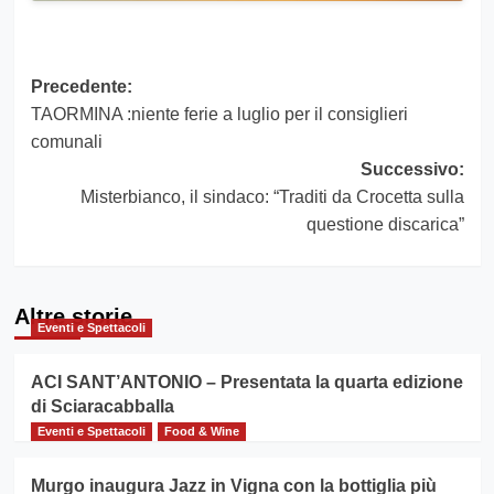
Navigazione
Precedente:
TAORMINA :niente ferie a luglio per il consiglieri
articolo
comunali
Successivo:
Misterbianco, il sindaco: “Traditi da Crocetta sulla
questione discarica”
Altre storie
Eventi e Spettacoli
ACI SANT’ANTONIO – Presentata la quarta edizione
di Sciaracabballa
Eventi e Spettacoli
Food & Wine
Murgo inaugura Jazz in Vigna con la bottiglia più