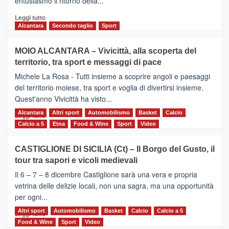
entusiasmo il ritorno della...
2026
Leggi
Leggi tutto
di
Alcantara
Secondo taglio
Sport
più
su
MOIO ALCANTARA – Vivicittà, alla scoperta del
Torna
territorio, tra sport e messaggi di pace
la
Supermaratona
Michele La Rosa - Tutti insieme a scoprire angoli e paesaggi
dell’Etna
del territorio moiese, tra sport e voglia di divertirsi insieme.
Quest'anno Vivicittà ha visto...
Alcantara
Leggi
Altri sport
Automobilismo
Basket
Calcio
Leggi tutto
di
Calcio a 5
Etna
Food & Wine
Sport
Video
più
su
CASTIGLIONE DI SICILIA (Ct) – Il Borgo del Gusto, il
MOIO
tour tra sapori e vicoli medievali
ALCANTARA
–
Il 6 – 7 – 8 dicembre Castiglione sarà una vera e propria
Vivicittà,
vetrina delle delizie locali, non una sagra, ma una opportunità
alla
per ogni...
scoperta
del
Altri sport
Leggi
Automobilismo
Basket
Calcio
Calcio a 5
Leggi tutto
territorio,
di
Food & Wine
Sport
Video