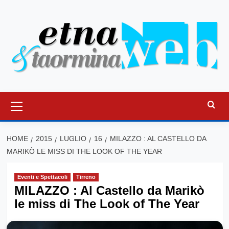
Vai
al
contenuto
Menu
principale
HOME
2015
LUGLIO
16
MILAZZO : AL CASTELLO DA
MARIKÒ LE MISS DI THE LOOK OF THE YEAR
Eventi e Spettacoli
Tirreno
MILAZZO : Al Castello da Marikò
le miss di The Look of The Year