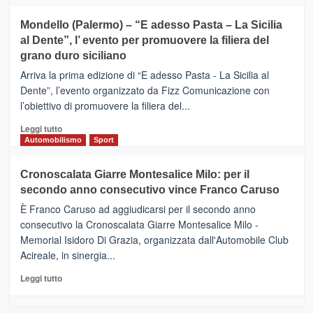
tra
più
sport
su
Mondello (Palermo) – “E adesso Pasta – La Sicilia
e
CASTIGLIONE
al Dente”, l’ evento per promuovere la filiera del
messaggi
DI
di
grano duro siciliano
SICILIA
pace
(Ct)
Arriva la prima edizione di “E adesso Pasta - La Sicilia al
–
Dente”, l’evento organizzato da Fizz Comunicazione con
Il
l’obiettivo di promuovere la filiera del...
Borgo
del
Leggi
Leggi tutto
Gusto,
di
Automobilismo
Sport
il
più
tour
su
Cronoscalata Giarre Montesalice Milo: per il
tra
Mondello
sapori
secondo anno consecutivo vince Franco Caruso
(Palermo)
e
–
È Franco Caruso ad aggiudicarsi per il secondo anno
vicoli
“E
consecutivo la Cronoscalata Giarre Montesalice Milo -
medievali
adesso
Memorial Isidoro Di Grazia, organizzata dall'Automobile Club
Pasta
Acireale, in sinergia...
–
La
Leggi
Leggi tutto
Sicilia
di
al
più
Dente”,