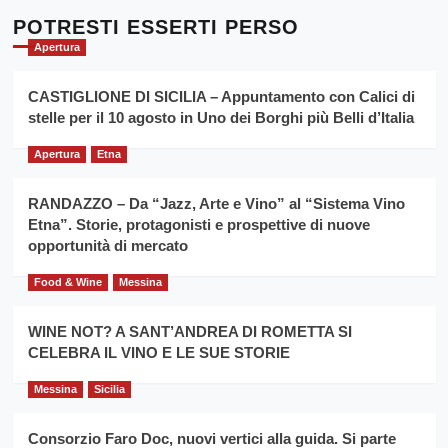
su
l’
Cronoscalata
POTRESTI ESSERTI PERSO
evento
Giarre
Apertura
per
Montesalice
promuovere
Milo:
la
CASTIGLIONE DI SICILIA – Appuntamento con Calici di
per
filiera
stelle per il 10 agosto in Uno dei Borghi più Belli d’Italia
il
del
secondo
grano
anno
Apertura
Etna
duro
consecutivo
siciliano
vince
RANDAZZO – Da “Jazz, Arte e Vino” al “Sistema Vino
Franco
Etna”. Storie, protagonisti e prospettive di nuove
Caruso
opportunità di mercato
Food & Wine
Messina
WINE NOT? A SANT’ANDREA DI ROMETTA SI
CELEBRA IL VINO E LE SUE STORIE
Messina
Sicilia
Consorzio Faro Doc, nuovi vertici alla guida. Si parte