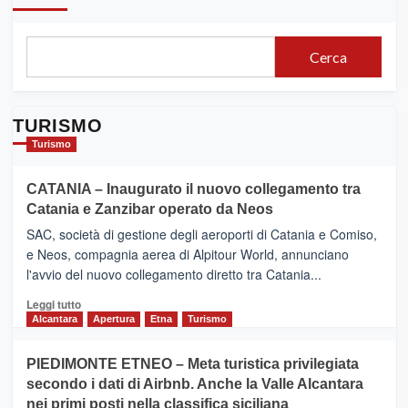
Cerca
TURISMO
Turismo
CATANIA – Inaugurato il nuovo collegamento tra
Catania e Zanzibar operato da Neos
SAC, società di gestione degli aeroporti di Catania e Comiso,
e Neos, compagnia aerea di Alpitour World, annunciano
l'avvio del nuovo collegamento diretto tra Catania...
Leggi
Leggi tutto
di
Alcantara
Apertura
Etna
Turismo
più
su
PIEDIMONTE ETNEO – Meta turistica privilegiata
CATANIA
secondo i dati di Airbnb. Anche la Valle Alcantara
–
nei primi posti nella classifica siciliana
Inaugurato