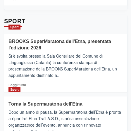
Contrade
di
dell’Etna
più
su
Da
SPORT
Catania
Sport
ad
Helsinki
BROOKS SuperMaratona dell’Etna, presentata
con
la
l’edizione 2026
Finnair.
Si è svolta presso la Sala Consiliare del Comune di
Al
Linguaglossa (Catania) la conferenza stampa di
via
presentazione della BROOKS SuperMaratona dell’Etna, un
i
appuntamento destinato a...
collegamenti
Leggi
Leggi tutto
di
Sport
più
su
Torna la Supermaratona dell’Etna
BROOKS
Dopo un anno di pausa, la Supermaratona dell’Etna è pronta
SuperMaratona
dell’Etna,
a ripartire! Etna Trail A.S.D., storica associazione
presentata
organizzatrice dell’evento, annuncia con rinnovato
l’edizione