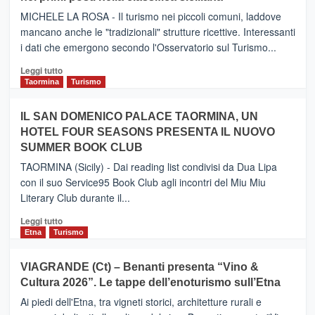
il
MICHELE LA ROSA - Il turismo nei piccoli comuni, laddove
nuovo
mancano anche le "tradizionali" strutture ricettive. Interessanti
collegamento
i dati che emergono secondo l'Osservatorio sul Turismo...
tra
Catania
Leggi
Leggi tutto
e
di
Taormina
Turismo
Zanzibar
più
operato
su
IL SAN DOMENICO PALACE TAORMINA, UN
da
PIEDIMONTE
Neos
HOTEL FOUR SEASONS PRESENTA IL NUOVO
ETNEO
SUMMER BOOK CLUB
–
Meta
TAORMINA (Sicily) - Dai reading list condivisi da Dua Lipa
turistica
con il suo Service95 Book Club agli incontri del Miu Miu
privilegiata
Literary Club durante il...
secondo
i
Leggi
Leggi tutto
dati
di
Etna
Turismo
di
più
Airbnb.
su
VIAGRANDE (Ct) – Benanti presenta “Vino &
Anche
IL
la
Cultura 2026”. Le tappe dell’enoturismo sull’Etna
SAN
Valle
DOMENICO
Ai piedi dell'Etna, tra vigneti storici, architetture rurali e
Alcantara
PALACE