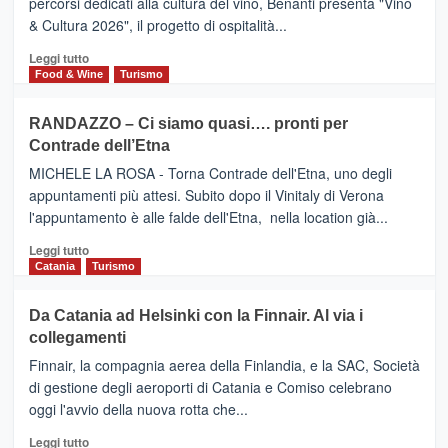
percorsi dedicati alla cultura del vino, Benanti presenta "Vino
nei
TAORMINA,
& Cultura 2026", il progetto di ospitalità...
primi
UN
posti
HOTEL
Leggi
Leggi tutto
nella
FOUR
di
Food & Wine
Turismo
classifica
SEASONS
più
siciliana
PRESENTA
su
RANDAZZO – Ci siamo quasi…. pronti per
IL
VIAGRANDE
Contrade dell’Etna
NUOVO
(Ct)
SUMMER
–
MICHELE LA ROSA - Torna Contrade dell'Etna, uno degli
BOOK
Benanti
appuntamenti più attesi. Subito dopo il Vinitaly di Verona
CLUB
presenta
l'appuntamento è alle falde dell'Etna, nella location già...
“Vino
&
Leggi
Leggi tutto
Cultura
di
Catania
Turismo
2026”.
più
Le
su
Da Catania ad Helsinki con la Finnair. Al via i
tappe
RANDAZZO
collegamenti
dell’enoturismo
–
sull’Etna
Ci
Finnair, la compagnia aerea della Finlandia, e la SAC, Società
siamo
di gestione degli aeroporti di Catania e Comiso celebrano
quasi….
oggi l'avvio della nuova rotta che...
pronti
per
Leggi
Leggi tutto