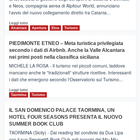
e Neos, compagnia aerea di Alpitour World, annunciano
l'avvio del nuovo collegamento diretto tra Catania...
Leggi
Leggi tutto
di
Alcantara
Apertura
Etna
Turismo
più
su
PIEDIMONTE ETNEO – Meta turistica privilegiata
CATANIA
secondo i dati di Airbnb. Anche la Valle Alcantara
–
nei primi posti nella classifica siciliana
Inaugurato
il
MICHELE LA ROSA - Il turismo nei piccoli comuni, laddove
nuovo
mancano anche le "tradizionali" strutture ricettive. Interessanti
collegamento
i dati che emergono secondo l'Osservatorio sul Turismo...
tra
Catania
Leggi
Leggi tutto
e
di
Taormina
Turismo
Zanzibar
più
operato
su
IL SAN DOMENICO PALACE TAORMINA, UN
da
PIEDIMONTE
Neos
HOTEL FOUR SEASONS PRESENTA IL NUOVO
ETNEO
SUMMER BOOK CLUB
–
Meta
TAORMINA (Sicily) - Dai reading list condivisi da Dua Lipa
turistica
con il suo Service95 Book Club agli incontri del Miu Miu