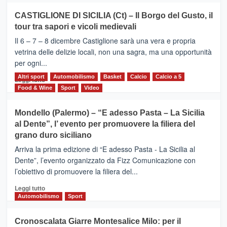
su
CASTIGLIONE DI SICILIA (Ct) – Il Borgo del Gusto, il
MOIO
tour tra sapori e vicoli medievali
ALCANTARA
–
Il 6 – 7 – 8 dicembre Castiglione sarà una vera e propria
Vivicittà,
vetrina delle delizie locali, non una sagra, ma una opportunità
alla
per ogni...
scoperta
del
Altri sport
Leggi
Automobilismo
Basket
Calcio
Calcio a 5
Leggi tutto
territorio,
di
Food & Wine
Sport
Video
tra
più
sport
su
Mondello (Palermo) – “E adesso Pasta – La Sicilia
e
CASTIGLIONE
al Dente”, l’ evento per promuovere la filiera del
messaggi
DI
di
grano duro siciliano
SICILIA
pace
(Ct)
Arriva la prima edizione di “E adesso Pasta - La Sicilia al
–
Dente”, l’evento organizzato da Fizz Comunicazione con
Il
l’obiettivo di promuovere la filiera del...
Borgo
del
Leggi
Leggi tutto
Gusto,
di
Automobilismo
Sport
il
più
tour
su
Cronoscalata Giarre Montesalice Milo: per il
tra
Mondello