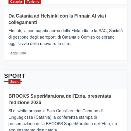
Cultura
di
Catania
Turismo
2026”.
più
Le
su
Da Catania ad Helsinki con la Finnair. Al via i
tappe
RANDAZZO
collegamenti
dell’enoturismo
–
sull’Etna
Ci
Finnair, la compagnia aerea della Finlandia, e la SAC, Società
siamo
di gestione degli aeroporti di Catania e Comiso celebrano
quasi….
oggi l'avvio della nuova rotta che...
pronti
per
Leggi
Leggi tutto
Contrade
di
dell’Etna
più
su
Da
SPORT
Catania
Sport
ad
Helsinki
BROOKS SuperMaratona dell’Etna, presentata
con
la
l’edizione 2026
Finnair.
Si è svolta presso la Sala Consiliare del Comune di
Al
Linguaglossa (Catania) la conferenza stampa di
via
presentazione della BROOKS SuperMaratona dell’Etna, un
i
appuntamento destinato a...
collegamenti