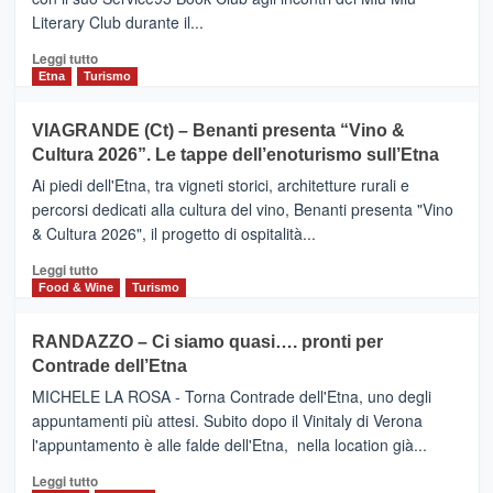
privilegiata
Literary Club durante il...
secondo
i
Leggi
Leggi tutto
dati
di
Etna
Turismo
di
più
Airbnb.
su
VIAGRANDE (Ct) – Benanti presenta “Vino &
Anche
IL
la
Cultura 2026”. Le tappe dell’enoturismo sull’Etna
SAN
Valle
DOMENICO
Ai piedi dell'Etna, tra vigneti storici, architetture rurali e
Alcantara
PALACE
percorsi dedicati alla cultura del vino, Benanti presenta "Vino
nei
TAORMINA,
& Cultura 2026", il progetto di ospitalità...
primi
UN
posti
HOTEL
Leggi
Leggi tutto
nella
FOUR
di
Food & Wine
Turismo
classifica
SEASONS
più
siciliana
PRESENTA
su
RANDAZZO – Ci siamo quasi…. pronti per
IL
VIAGRANDE
Contrade dell’Etna
NUOVO
(Ct)
SUMMER
–
MICHELE LA ROSA - Torna Contrade dell'Etna, uno degli
BOOK
Benanti
appuntamenti più attesi. Subito dopo il Vinitaly di Verona
CLUB
presenta
l'appuntamento è alle falde dell'Etna, nella location già...
“Vino
&
Leggi
Leggi tutto