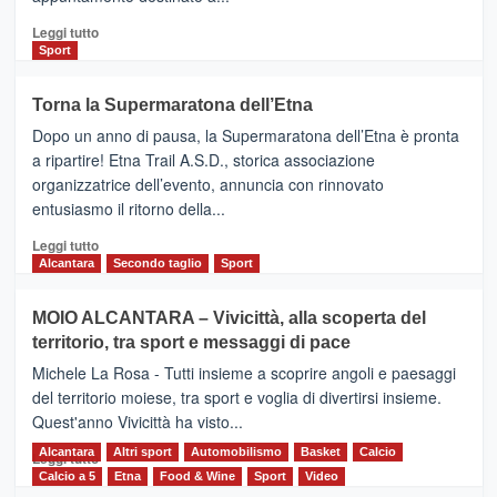
Leggi
Leggi tutto
di
Sport
più
su
Torna la Supermaratona dell’Etna
BROOKS
Dopo un anno di pausa, la Supermaratona dell’Etna è pronta
SuperMaratona
dell’Etna,
a ripartire! Etna Trail A.S.D., storica associazione
presentata
organizzatrice dell’evento, annuncia con rinnovato
l’edizione
entusiasmo il ritorno della...
2026
Leggi
Leggi tutto
di
Alcantara
Secondo taglio
Sport
più
su
MOIO ALCANTARA – Vivicittà, alla scoperta del
Torna
territorio, tra sport e messaggi di pace
la
Supermaratona
Michele La Rosa - Tutti insieme a scoprire angoli e paesaggi
dell’Etna
del territorio moiese, tra sport e voglia di divertirsi insieme.
Quest'anno Vivicittà ha visto...
Alcantara
Leggi
Altri sport
Automobilismo
Basket
Calcio
Leggi tutto
di
Calcio a 5
Etna
Food & Wine
Sport
Video
più