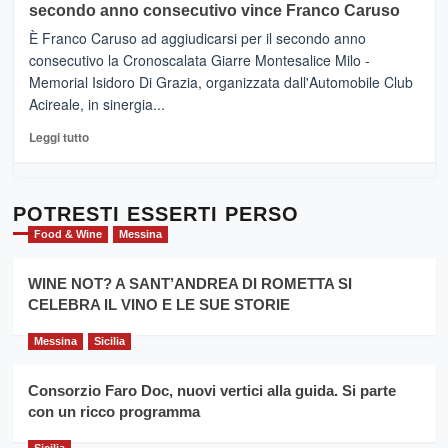
sapori
secondo anno consecutivo vince Franco Caruso
(Palermo)
e
–
È Franco Caruso ad aggiudicarsi per il secondo anno
vicoli
“E
consecutivo la Cronoscalata Giarre Montesalice Milo -
medievali
adesso
Memorial Isidoro Di Grazia, organizzata dall'Automobile Club
Pasta
Acireale, in sinergia...
–
La
Leggi
Leggi tutto
Sicilia
di
al
più
Dente”,
su
l’
Cronoscalata
POTRESTI ESSERTI PERSO
evento
Giarre
Food & Wine
Messina
per
Montesalice
promuovere
Milo:
la
WINE NOT? A SANT’ANDREA DI ROMETTA SI
per
filiera
CELEBRA IL VINO E LE SUE STORIE
il
del
secondo
grano
anno
Messina
Sicilia
duro
consecutivo
siciliano
vince
Consorzio Faro Doc, nuovi vertici alla guida. Si parte
Franco
con un ricco programma
Caruso
Sicilia