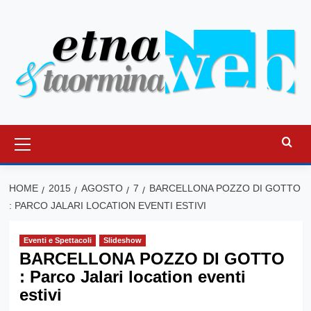
Vai
al
contenuto
Menu
principale
HOME
2015
AGOSTO
7
BARCELLONA POZZO DI GOTTO
: PARCO JALARI LOCATION EVENTI ESTIVI
Eventi e Spettacoli
Slideshow
BARCELLONA POZZO DI GOTTO
: Parco Jalari location eventi
estivi