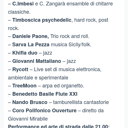
–
e C. Zangarà ensamble di chitarre
C.Imbesi
classiche.
–
, hard rock, post
Timboscica psychedelic
rock.
–
Trio rock and roll.
Daniele Paone,
–
musica Sicily/folk.
Sarva La Pezza
–
– jazz
Khifla duo
–
–
jazz
Giovanni Mattaliano
–
– Live set di musica elettronica,
Rycott
ambientale e sperimentale
–
– arpa ed organetto.
TreeMoon
–
Benedetto Basile Flute XXI
–
– tamburellista cantastorie
Nando Brusco
–
– diretto da
Coro Polifonico Ouverture
Giovanni Mirabile
Performance ed arte di strada dalle 21.00: