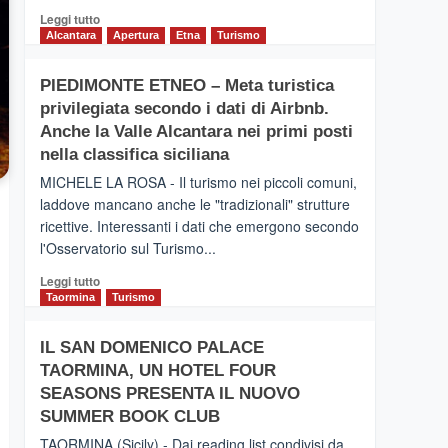
Leggi
Leggi tutto
di
Alcantara
Apertura
Etna
Turismo
più
su
PIEDIMONTE ETNEO – Meta turistica
CATANIA
privilegiata secondo i dati di Airbnb.
–
Inaugurato
Anche la Valle Alcantara nei primi posti
il
nella classifica siciliana
nuovo
MICHELE LA ROSA - Il turismo nei piccoli comuni,
collegamento
laddove mancano anche le "tradizionali" strutture
tra
ricettive. Interessanti i dati che emergono secondo
Catania
e
l'Osservatorio sul Turismo...
Zanzibar
Leggi
Leggi tutto
operato
di
Taormina
Turismo
da
più
Neos
su
IL SAN DOMENICO PALACE
PIEDIMONTE
TAORMINA, UN HOTEL FOUR
ETNEO
–
SEASONS PRESENTA IL NUOVO
Meta
SUMMER BOOK CLUB
turistica
TAORMINA (Sicily) - Dai reading list condivisi da