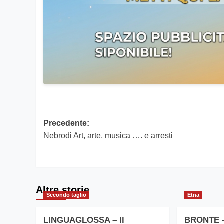
Navigazione
Precedente:
Nebrodi Art, arte, musica …. e arresti
articolo
Altre storie
Secondo taglio
Etna
LINGUAGLOSSA – Il
BRONTE – 