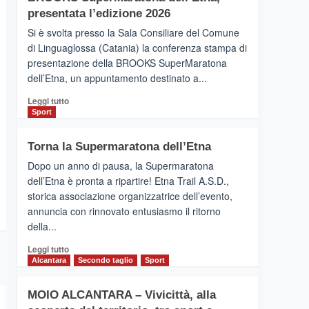
la
presentata l’edizione 2026
Finnair.
Si è svolta presso la Sala Consiliare del Comune
Al
di Linguaglossa (Catania) la conferenza stampa di
via
presentazione della BROOKS SuperMaratona
i
collegamenti
dell’Etna, un appuntamento destinato a...
Leggi
Leggi tutto
di
Sport
più
su
Torna la Supermaratona dell’Etna
BROOKS
SuperMaratona
Dopo un anno di pausa, la Supermaratona
dell’Etna,
dell’Etna è pronta a ripartire! Etna Trail A.S.D.,
presentata
storica associazione organizzatrice dell’evento,
l’edizione
annuncia con rinnovato entusiasmo il ritorno
2026
della...
Leggi
Leggi tutto
di
Alcantara
Secondo taglio
Sport
più
su
MOIO ALCANTARA – Vivicittà, alla
Torna