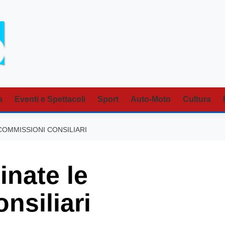
a
Eventi e Spettacoli
Sport
Auto-Moto
Cultura
COMMISSIONI CONSILIARI
nate le
nsiliari