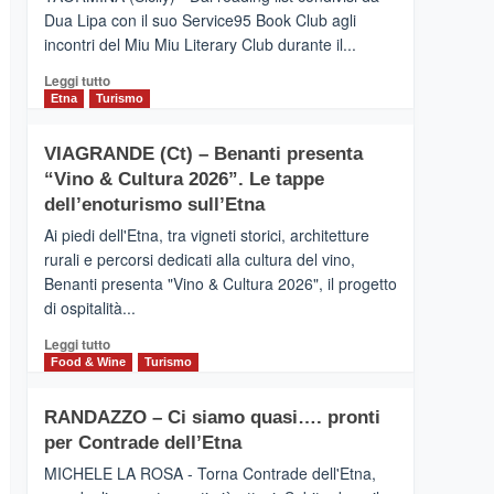
privilegiata
Dua Lipa con il suo Service95 Book Club agli
secondo
incontri del Miu Miu Literary Club durante il...
i
dati
Leggi
Leggi tutto
di
di
Etna
Turismo
Airbnb.
più
Anche
su
la
VIAGRANDE (Ct) – Benanti presenta
IL
Valle
“Vino & Cultura 2026”. Le tappe
SAN
Alcantara
DOMENICO
dell’enoturismo sull’Etna
nei
PALACE
primi
Ai piedi dell'Etna, tra vigneti storici, architetture
TAORMINA,
posti
rurali e percorsi dedicati alla cultura del vino,
UN
nella
Benanti presenta "Vino & Cultura 2026", il progetto
HOTEL
classifica
di ospitalità...
FOUR
siciliana
SEASONS
Leggi
Leggi tutto
PRESENTA
di
Food & Wine
Turismo
IL
più
NUOVO
su
SUMMER
RANDAZZO – Ci siamo quasi…. pronti
VIAGRANDE
BOOK
per Contrade dell’Etna
(Ct)
CLUB
–
MICHELE LA ROSA - Torna Contrade dell'Etna,
Benanti