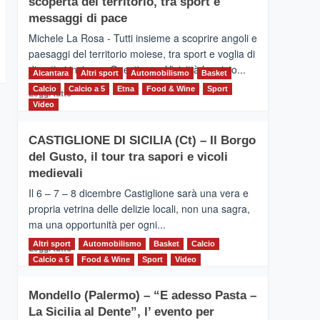
scoperta del territorio, tra sport e
la
Supermaratona
messaggi di pace
dell’Etna
Michele La Rosa - Tutti insieme a scoprire angoli e
paesaggi del territorio moiese, tra sport e voglia di
divertirsi insieme. Quest'anno Vivicittà ha visto...
Alcantara
Altri sport
Automobilismo
Basket
Calcio
Calcio a 5
Leggi
Etna
Food & Wine
Sport
Leggi tutto
di
Video
più
su
CASTIGLIONE DI SICILIA (Ct) – Il Borgo
MOIO
del Gusto, il tour tra sapori e vicoli
ALCANTARA
–
medievali
Vivicittà,
Il 6 – 7 – 8 dicembre Castiglione sarà una vera e
alla
propria vetrina delle delizie locali, non una sagra,
scoperta
ma una opportunità per ogni...
del
territorio,
Altri sport
Leggi
Automobilismo
Basket
Calcio
Leggi tutto
tra
di
Calcio a 5
Food & Wine
Sport
Video
sport
più
e
su
messaggi
Mondello (Palermo) – “E adesso Pasta –
CASTIGLIONE
di
La Sicilia al Dente”, l’ evento per
DI