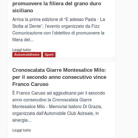
pace
SICILIA
promuovere la filiera del grano duro
(Ct)
siciliano
–
Arriva la prima edizione di “E adesso Pasta - La
Il
Sicilia al Dente”, l’evento organizzato da Fizz
Borgo
Comunicazione con l’obiettivo di promuovere la
del
Gusto,
filiera del...
il
Leggi
Leggi tutto
tour
di
Automobilismo
Sport
tra
più
sapori
su
e
Cronoscalata Giarre Montesalice Milo:
Mondello
vicoli
per il secondo anno consecutivo vince
(Palermo)
medievali
–
Franco Caruso
“E
È Franco Caruso ad aggiudicarsi per il secondo
adesso
anno consecutivo la Cronoscalata Giarre
Pasta
Montesalice Milo - Memorial Isidoro Di Grazia,
–
organizzata dall'Automobile Club Acireale, in
La
Sicilia
sinergia...
al
Leggi
Leggi tutto
Dente”,
di
l’