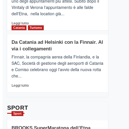
uno degli appuntamenti più attesi. Subito dopo il
presenta
Vinitaly di Verona l'appuntamento è alle falde
“Vino
dell'Etna, nella location già...
&
Cultura
Leggi
Leggi tutto
2026”.
di
Catania
Turismo
Le
più
tappe
su
Da Catania ad Helsinki con la Finnair. Al
dell’enoturismo
RANDAZZO
sull’Etna
via i collegamenti
–
Ci
Finnair, la compagnia aerea della Finlandia, e la
siamo
SAC, Società di gestione degli aeroporti di Catania
quasi….
e Comiso celebrano oggi l'avvio della nuova rotta
pronti
che...
per
Contrade
Leggi
Leggi tutto
dell’Etna
di
più
su
Da
SPORT
Catania
Sport
ad
Helsinki
BROOKS SuperMaratona dell’Etna,
con