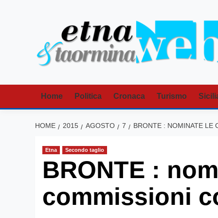
Vai
al
contenuto
Home
Politica
Cronaca
Turismo
Sicili
HOME
2015
AGOSTO
7
BRONTE : NOMINATE LE 
Etna
Secondo taglio
BRONTE : nomi
commissioni co