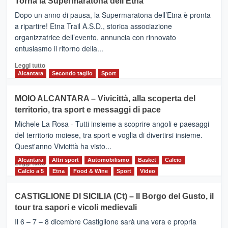
Torna la Supermaratona dell’Etna
BROOKS
Dopo un anno di pausa, la Supermaratona dell’Etna è pronta
SuperMaratona
dell’Etna,
a ripartire! Etna Trail A.S.D., storica associazione
presentata
organizzatrice dell’evento, annuncia con rinnovato
l’edizione
entusiasmo il ritorno della...
2026
Leggi
Leggi tutto
di
Alcantara
Secondo taglio
Sport
più
su
MOIO ALCANTARA – Vivicittà, alla scoperta del
Torna
territorio, tra sport e messaggi di pace
la
Supermaratona
Michele La Rosa - Tutti insieme a scoprire angoli e paesaggi
dell’Etna
del territorio moiese, tra sport e voglia di divertirsi insieme.
Quest'anno Vivicittà ha visto...
Alcantara
Leggi
Altri sport
Automobilismo
Basket
Calcio
Leggi tutto
di
Calcio a 5
Etna
Food & Wine
Sport
Video
più
su
CASTIGLIONE DI SICILIA (Ct) – Il Borgo del Gusto, il
MOIO
tour tra sapori e vicoli medievali
ALCANTARA
–
Il 6 – 7 – 8 dicembre Castiglione sarà una vera e propria