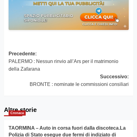
Navigazione
Precedente:
PALERMO : Nessun rinvio all’Ars per il matrimonio
articolo
della Zafarana
Successivo:
BRONTE : nominate le commissioni consiliari
Altre storie
Cronaca
TAORMINA – Auto in corsa fuori dalla discoteca.La
Polizia di Stato esegue due fermi di indiziato di