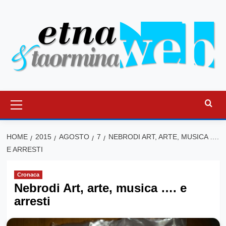
Vai
al
contenuto
Menu
principale
HOME
2015
AGOSTO
7
NEBRODI ART, ARTE, MUSICA ….
E ARRESTI
Cronaca
Nebrodi Art, arte, musica …. e
arresti