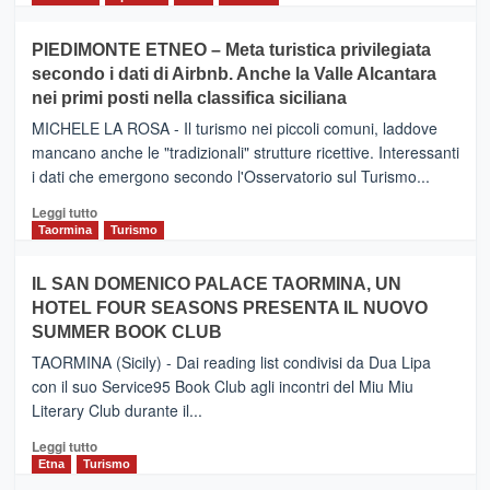
più
su
PIEDIMONTE ETNEO – Meta turistica privilegiata
CATANIA
secondo i dati di Airbnb. Anche la Valle Alcantara
–
nei primi posti nella classifica siciliana
Inaugurato
il
MICHELE LA ROSA - Il turismo nei piccoli comuni, laddove
nuovo
mancano anche le "tradizionali" strutture ricettive. Interessanti
collegamento
i dati che emergono secondo l'Osservatorio sul Turismo...
tra
Catania
Leggi
Leggi tutto
e
di
Taormina
Turismo
Zanzibar
più
operato
su
IL SAN DOMENICO PALACE TAORMINA, UN
da
PIEDIMONTE
Neos
HOTEL FOUR SEASONS PRESENTA IL NUOVO
ETNEO
SUMMER BOOK CLUB
–
Meta
TAORMINA (Sicily) - Dai reading list condivisi da Dua Lipa
turistica
con il suo Service95 Book Club agli incontri del Miu Miu
privilegiata
Literary Club durante il...
secondo
i
Leggi
Leggi tutto
dati
di
Etna
Turismo
di
più