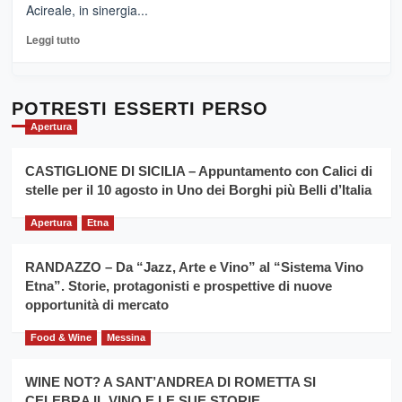
Acireale, in sinergia...
–
La
Leggi
Leggi tutto
Sicilia
di
al
più
Dente”,
su
l’
Cronoscalata
POTRESTI ESSERTI PERSO
evento
Giarre
Apertura
per
Montesalice
promuovere
Milo:
la
CASTIGLIONE DI SICILIA – Appuntamento con Calici di
per
filiera
stelle per il 10 agosto in Uno dei Borghi più Belli d’Italia
il
del
secondo
grano
anno
Apertura
Etna
duro
consecutivo
siciliano
vince
RANDAZZO – Da “Jazz, Arte e Vino” al “Sistema Vino
Franco
Etna”. Storie, protagonisti e prospettive di nuove
Caruso
opportunità di mercato
Food & Wine
Messina
WINE NOT? A SANT’ANDREA DI ROMETTA SI
CELEBRA IL VINO E LE SUE STORIE