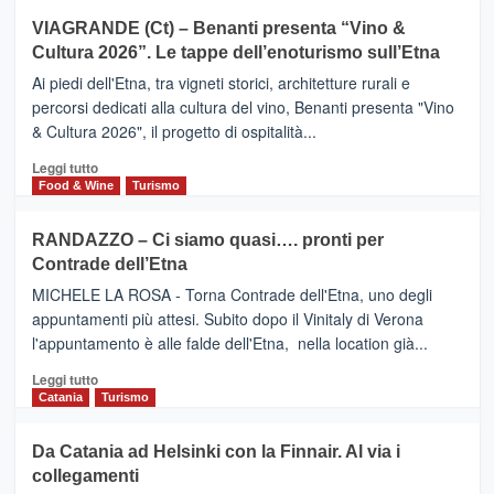
Airbnb.
su
VIAGRANDE (Ct) – Benanti presenta “Vino &
Anche
IL
la
Cultura 2026”. Le tappe dell’enoturismo sull’Etna
SAN
Valle
DOMENICO
Ai piedi dell'Etna, tra vigneti storici, architetture rurali e
Alcantara
PALACE
percorsi dedicati alla cultura del vino, Benanti presenta "Vino
nei
TAORMINA,
& Cultura 2026", il progetto di ospitalità...
primi
UN
posti
HOTEL
Leggi
Leggi tutto
nella
FOUR
di
Food & Wine
Turismo
classifica
SEASONS
più
siciliana
PRESENTA
su
RANDAZZO – Ci siamo quasi…. pronti per
IL
VIAGRANDE
Contrade dell’Etna
NUOVO
(Ct)
SUMMER
–
MICHELE LA ROSA - Torna Contrade dell'Etna, uno degli
BOOK
Benanti
appuntamenti più attesi. Subito dopo il Vinitaly di Verona
CLUB
presenta
l'appuntamento è alle falde dell'Etna, nella location già...
“Vino
&
Leggi
Leggi tutto
Cultura
di
Catania
Turismo
2026”.
più
Le
su
Da Catania ad Helsinki con la Finnair. Al via i
tappe
RANDAZZO
collegamenti
dell’enoturismo
–