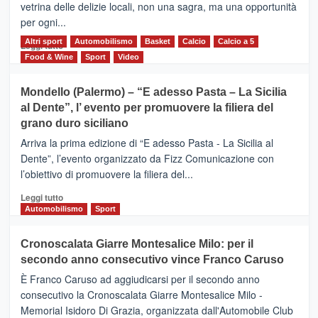
Vivicittà,
vetrina delle delizie locali, non una sagra, ma una opportunità
alla
per ogni...
scoperta
del
Altri sport
Leggi
Automobilismo
Basket
Calcio
Calcio a 5
Leggi tutto
territorio,
di
Food & Wine
Sport
Video
tra
più
sport
su
Mondello (Palermo) – “E adesso Pasta – La Sicilia
e
CASTIGLIONE
al Dente”, l’ evento per promuovere la filiera del
messaggi
DI
di
grano duro siciliano
SICILIA
pace
(Ct)
Arriva la prima edizione di “E adesso Pasta - La Sicilia al
–
Dente”, l’evento organizzato da Fizz Comunicazione con
Il
l’obiettivo di promuovere la filiera del...
Borgo
del
Leggi
Leggi tutto
Gusto,
di
Automobilismo
Sport
il
più
tour
su
Cronoscalata Giarre Montesalice Milo: per il
tra
Mondello
sapori
secondo anno consecutivo vince Franco Caruso
(Palermo)
e
–
È Franco Caruso ad aggiudicarsi per il secondo anno
vicoli
“E
consecutivo la Cronoscalata Giarre Montesalice Milo -
medievali
adesso
Memorial Isidoro Di Grazia, organizzata dall'Automobile Club
Pasta