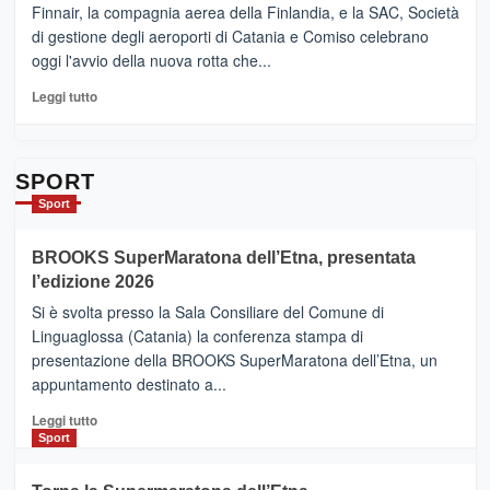
sull’Etna
Ci
Finnair, la compagnia aerea della Finlandia, e la SAC, Società
siamo
di gestione degli aeroporti di Catania e Comiso celebrano
quasi….
oggi l'avvio della nuova rotta che...
pronti
per
Leggi
Leggi tutto
Contrade
di
dell’Etna
più
su
Da
SPORT
Catania
Sport
ad
Helsinki
BROOKS SuperMaratona dell’Etna, presentata
con
la
l’edizione 2026
Finnair.
Si è svolta presso la Sala Consiliare del Comune di
Al
Linguaglossa (Catania) la conferenza stampa di
via
presentazione della BROOKS SuperMaratona dell’Etna, un
i
appuntamento destinato a...
collegamenti
Leggi
Leggi tutto
di
Sport
più
su