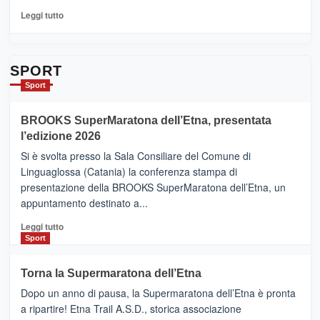
per
Leggi
Leggi tutto
Contrade
di
dell’Etna
più
su
Da
SPORT
Catania
Sport
ad
Helsinki
BROOKS SuperMaratona dell’Etna, presentata
con
la
l’edizione 2026
Finnair.
Si è svolta presso la Sala Consiliare del Comune di
Al
Linguaglossa (Catania) la conferenza stampa di
via
presentazione della BROOKS SuperMaratona dell’Etna, un
i
appuntamento destinato a...
collegamenti
Leggi
Leggi tutto
di
Sport
più
su
Torna la Supermaratona dell’Etna
BROOKS
Dopo un anno di pausa, la Supermaratona dell’Etna è pronta
SuperMaratona
dell’Etna,
a ripartire! Etna Trail A.S.D., storica associazione
presentata