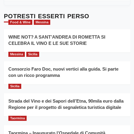
al
più
Dente”,
su
l’
Cronoscalata
POTRESTI ESSERTI PERSO
evento
Giarre
Food & Wine
Messina
per
Montesalice
promuovere
Milo:
la
WINE NOT? A SANT’ANDREA DI ROMETTA SI
per
filiera
CELEBRA IL VINO E LE SUE STORIE
il
del
secondo
grano
anno
Messina
Sicilia
duro
consecutivo
siciliano
vince
Consorzio Faro Doc, nuovi vertici alla guida. Si parte
Franco
con un ricco programma
Caruso
Sicilia
Strada del Vino e dei Sapori dell’Etna, 90mila euro dalla
Regione per il progetto di segnaletica turistica digitale
Taormina
Taormina – Inaugurato l’Ospedale di Comunità