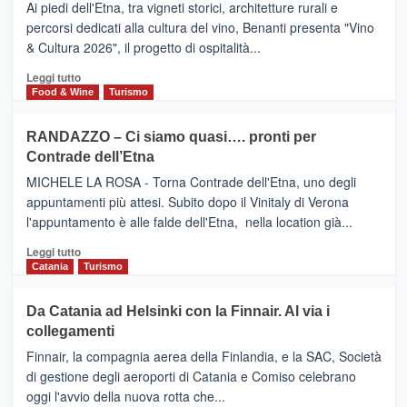
DOMENICO
Ai piedi dell'Etna, tra vigneti storici, architetture rurali e
Alcantara
PALACE
percorsi dedicati alla cultura del vino, Benanti presenta "Vino
nei
TAORMINA,
& Cultura 2026", il progetto di ospitalità...
primi
UN
posti
HOTEL
Leggi
Leggi tutto
nella
FOUR
di
Food & Wine
Turismo
classifica
SEASONS
più
siciliana
PRESENTA
su
RANDAZZO – Ci siamo quasi…. pronti per
IL
VIAGRANDE
Contrade dell’Etna
NUOVO
(Ct)
SUMMER
–
MICHELE LA ROSA - Torna Contrade dell'Etna, uno degli
BOOK
Benanti
appuntamenti più attesi. Subito dopo il Vinitaly di Verona
CLUB
presenta
l'appuntamento è alle falde dell'Etna, nella location già...
“Vino
&
Leggi
Leggi tutto
Cultura
di
Catania
Turismo
2026”.
più
Le
su
Da Catania ad Helsinki con la Finnair. Al via i
tappe
RANDAZZO
collegamenti
dell’enoturismo
–
sull’Etna
Ci
Finnair, la compagnia aerea della Finlandia, e la SAC, Società
siamo
di gestione degli aeroporti di Catania e Comiso celebrano
quasi….
oggi l'avvio della nuova rotta che...
pronti