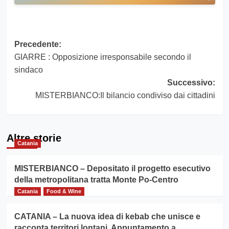
Navigazione
Precedente:
GIARRE : Opposizione irresponsabile secondo il
articolo
sindaco
Successivo:
MISTERBIANCO:Il bilancio condiviso dai cittadini
Altre storie
Catania
MISTERBIANCO – Depositato il progetto esecutivo
della metropolitana tratta Monte Po-Centro
Catania
Food & Wine
CATANIA – La nuova idea di kebab che unisce e
racconta territori lontani. Appuntamento a