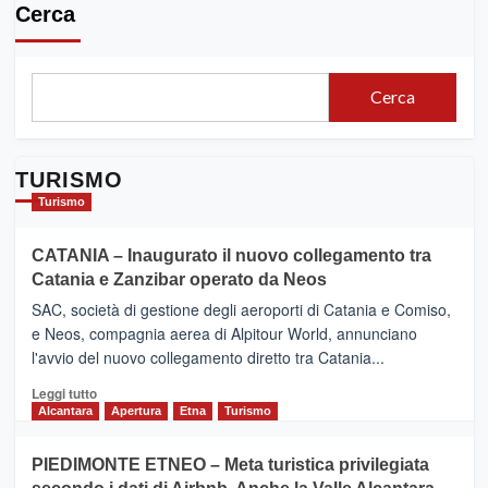
Cerca
Cerca
TURISMO
Turismo
CATANIA – Inaugurato il nuovo collegamento tra
Catania e Zanzibar operato da Neos
SAC, società di gestione degli aeroporti di Catania e Comiso,
e Neos, compagnia aerea di Alpitour World, annunciano
l'avvio del nuovo collegamento diretto tra Catania...
Leggi
Leggi tutto
di
Alcantara
Apertura
Etna
Turismo
più
su
PIEDIMONTE ETNEO – Meta turistica privilegiata
CATANIA