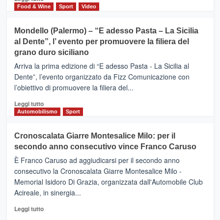
territorio,
di
Food & Wine
Sport
Video
tra
più
sport
su
Mondello (Palermo) – “E adesso Pasta – La Sicilia
e
CASTIGLIONE
al Dente”, l’ evento per promuovere la filiera del
messaggi
DI
di
grano duro siciliano
SICILIA
pace
(Ct)
Arriva la prima edizione di “E adesso Pasta - La Sicilia al
–
Dente”, l’evento organizzato da Fizz Comunicazione con
Il
l’obiettivo di promuovere la filiera del...
Borgo
del
Leggi
Leggi tutto
Gusto,
di
Automobilismo
Sport
il
più
tour
su
Cronoscalata Giarre Montesalice Milo: per il
tra
Mondello
sapori
secondo anno consecutivo vince Franco Caruso
(Palermo)
e
–
È Franco Caruso ad aggiudicarsi per il secondo anno
vicoli
“E
consecutivo la Cronoscalata Giarre Montesalice Milo -
medievali
adesso
Memorial Isidoro Di Grazia, organizzata dall'Automobile Club
Pasta
Acireale, in sinergia...
–
La
Leggi
Leggi tutto
Sicilia
di