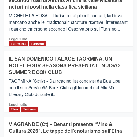
secondo i dati di Airbnb. Anche la Valle Alcantara
–
nei primi posti nella classifica siciliana
Inaugurato
il
MICHELE LA ROSA - Il turismo nei piccoli comuni, laddove
nuovo
mancano anche le "tradizionali" strutture ricettive. Interessanti
collegamento
i dati che emergono secondo l'Osservatorio sul Turismo...
tra
Catania
Leggi
Leggi tutto
e
di
Taormina
Turismo
Zanzibar
più
operato
su
IL SAN DOMENICO PALACE TAORMINA, UN
da
PIEDIMONTE
Neos
HOTEL FOUR SEASONS PRESENTA IL NUOVO
ETNEO
SUMMER BOOK CLUB
–
Meta
TAORMINA (Sicily) - Dai reading list condivisi da Dua Lipa
turistica
con il suo Service95 Book Club agli incontri del Miu Miu
privilegiata
Literary Club durante il...
secondo
i
Leggi
Leggi tutto
dati
di
Etna
Turismo
di
più
Airbnb.
su
VIAGRANDE (Ct) – Benanti presenta “Vino &
Anche
IL
la
Cultura 2026”. Le tappe dell’enoturismo sull’Etna
SAN
Valle