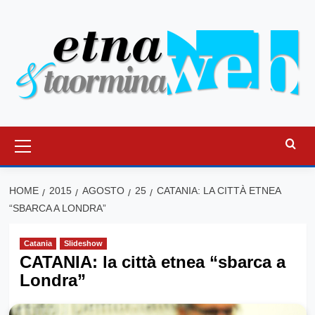
Vai
al
contenuto
Menu
principale
HOME
2015
AGOSTO
25
CATANIA: LA CITTÀ ETNEA
“SBARCA A LONDRA”
Catania
Slideshow
CATANIA: la città etnea “sbarca a
Londra”