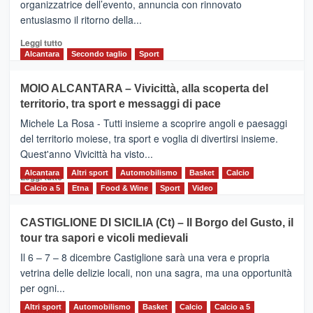
organizzatrice dell’evento, annuncia con rinnovato
l’edizione
entusiasmo il ritorno della...
2026
Leggi
Leggi tutto
di
Alcantara
Secondo taglio
Sport
più
su
MOIO ALCANTARA – Vivicittà, alla scoperta del
Torna
territorio, tra sport e messaggi di pace
la
Supermaratona
Michele La Rosa - Tutti insieme a scoprire angoli e paesaggi
dell’Etna
del territorio moiese, tra sport e voglia di divertirsi insieme.
Quest'anno Vivicittà ha visto...
Alcantara
Leggi
Altri sport
Automobilismo
Basket
Calcio
Leggi tutto
di
Calcio a 5
Etna
Food & Wine
Sport
Video
più
su
CASTIGLIONE DI SICILIA (Ct) – Il Borgo del Gusto, il
MOIO
tour tra sapori e vicoli medievali
ALCANTARA
–
Il 6 – 7 – 8 dicembre Castiglione sarà una vera e propria
Vivicittà,
vetrina delle delizie locali, non una sagra, ma una opportunità
alla
per ogni...
scoperta
del
Altri sport
Leggi
Automobilismo
Basket
Calcio
Calcio a 5
Leggi tutto