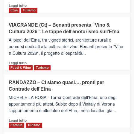
i
Leggi
Leggi tutto
dati
di
Etna
Turismo
di
più
Airbnb.
su
VIAGRANDE (Ct) – Benanti presenta “Vino &
Anche
IL
la
Cultura 2026”. Le tappe dell’enoturismo sull’Etna
SAN
Valle
DOMENICO
Ai piedi dell'Etna, tra vigneti storici, architetture rurali e
Alcantara
PALACE
percorsi dedicati alla cultura del vino, Benanti presenta "Vino
nei
TAORMINA,
& Cultura 2026", il progetto di ospitalità...
primi
UN
posti
HOTEL
Leggi
Leggi tutto
nella
FOUR
di
Food & Wine
Turismo
classifica
SEASONS
più
siciliana
PRESENTA
su
RANDAZZO – Ci siamo quasi…. pronti per
IL
VIAGRANDE
Contrade dell’Etna
NUOVO
(Ct)
SUMMER
–
MICHELE LA ROSA - Torna Contrade dell'Etna, uno degli
BOOK
Benanti
appuntamenti più attesi. Subito dopo il Vinitaly di Verona
CLUB
presenta
l'appuntamento è alle falde dell'Etna, nella location già...
“Vino
&
Leggi
Leggi tutto
Cultura
di
Catania
Turismo
2026”.
più