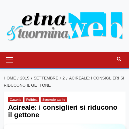
Vai
al
contenuto
Menu
principale
HOME
2015
SETTEMBRE
2
ACIREALE: I CONSIGLIERI SI
RIDUCONO IL GETTONE
Catania
Politica
Secondo taglio
Acireale: i consiglieri si riducono
il gettone