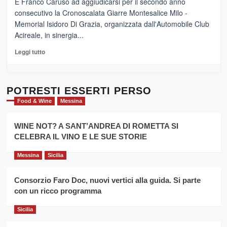
È Franco Caruso ad aggiudicarsi per il secondo anno
vicoli
“E
consecutivo la Cronoscalata Giarre Montesalice Milo -
medievali
adesso
Memorial Isidoro Di Grazia, organizzata dall'Automobile Club
Pasta
Acireale, in sinergia...
–
La
Leggi
Leggi tutto
Sicilia
di
al
più
Dente”,
su
l’
Cronoscalata
POTRESTI ESSERTI PERSO
evento
Giarre
Food & Wine
Messina
per
Montesalice
promuovere
Milo:
la
WINE NOT? A SANT’ANDREA DI ROMETTA SI
per
filiera
CELEBRA IL VINO E LE SUE STORIE
il
del
secondo
grano
anno
Messina
Sicilia
duro
consecutivo
siciliano
vince
Consorzio Faro Doc, nuovi vertici alla guida. Si parte
Franco
con un ricco programma
Caruso
Sicilia