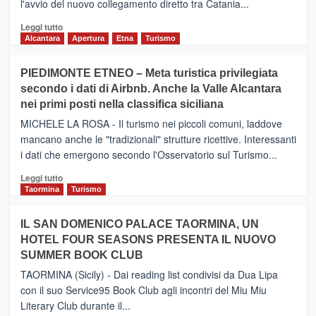
l'avvio del nuovo collegamento diretto tra Catania...
Leggi
Leggi tutto
di
Alcantara
Apertura
Etna
Turismo
più
su
PIEDIMONTE ETNEO – Meta turistica privilegiata
CATANIA
secondo i dati di Airbnb. Anche la Valle Alcantara
–
nei primi posti nella classifica siciliana
Inaugurato
il
MICHELE LA ROSA - Il turismo nei piccoli comuni, laddove
nuovo
mancano anche le "tradizionali" strutture ricettive. Interessanti
collegamento
i dati che emergono secondo l'Osservatorio sul Turismo...
tra
Catania
Leggi
Leggi tutto
e
di
Taormina
Turismo
Zanzibar
più
operato
su
IL SAN DOMENICO PALACE TAORMINA, UN
da
PIEDIMONTE
Neos
HOTEL FOUR SEASONS PRESENTA IL NUOVO
ETNEO
SUMMER BOOK CLUB
–
Meta
TAORMINA (Sicily) - Dai reading list condivisi da Dua Lipa
turistica
con il suo Service95 Book Club agli incontri del Miu Miu
privilegiata
Literary Club durante il...
secondo