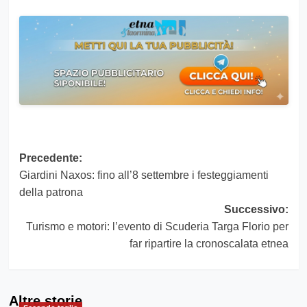
Navigazione
Precedente:
Giardini Naxos: fino all’8 settembre i festeggiamenti
articolo
della patrona
Successivo:
Turismo e motori: l’evento di Scuderia Targa Florio per
far ripartire la cronoscalata etnea
Altre storie