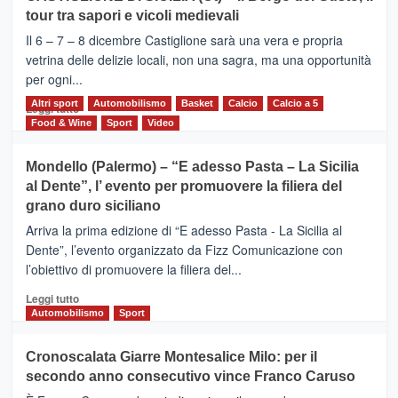
MOIO
tour tra sapori e vicoli medievali
ALCANTARA
–
Il 6 – 7 – 8 dicembre Castiglione sarà una vera e propria
Vivicittà,
vetrina delle delizie locali, non una sagra, ma una opportunità
alla
per ogni...
scoperta
del
Altri sport
Leggi
Automobilismo
Basket
Calcio
Calcio a 5
Leggi tutto
territorio,
di
Food & Wine
Sport
Video
tra
più
sport
su
Mondello (Palermo) – “E adesso Pasta – La Sicilia
e
CASTIGLIONE
al Dente”, l’ evento per promuovere la filiera del
messaggi
DI
di
grano duro siciliano
SICILIA
pace
(Ct)
Arriva la prima edizione di “E adesso Pasta - La Sicilia al
–
Dente”, l’evento organizzato da Fizz Comunicazione con
Il
l’obiettivo di promuovere la filiera del...
Borgo
del
Leggi
Leggi tutto
Gusto,
di
Automobilismo
Sport
il
più
tour
su
Cronoscalata Giarre Montesalice Milo: per il
tra
Mondello
sapori
secondo anno consecutivo vince Franco Caruso
(Palermo)
e
–