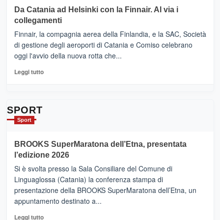
Le
su
Da Catania ad Helsinki con la Finnair. Al via i
tappe
RANDAZZO
collegamenti
dell’enoturismo
–
sull’Etna
Ci
Finnair, la compagnia aerea della Finlandia, e la SAC, Società
siamo
di gestione degli aeroporti di Catania e Comiso celebrano
quasi….
oggi l'avvio della nuova rotta che...
pronti
per
Leggi
Leggi tutto
Contrade
di
dell’Etna
più
su
Da
SPORT
Catania
Sport
ad
Helsinki
BROOKS SuperMaratona dell’Etna, presentata
con
la
l’edizione 2026
Finnair.
Si è svolta presso la Sala Consiliare del Comune di
Al
Linguaglossa (Catania) la conferenza stampa di
via
presentazione della BROOKS SuperMaratona dell’Etna, un
i
appuntamento destinato a...
collegamenti
Leggi
Leggi tutto