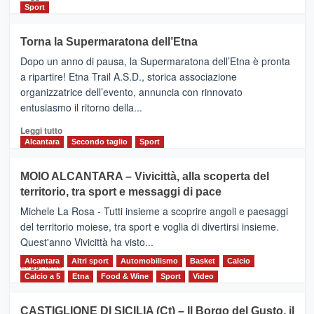
di
Sport
più
su
Torna la Supermaratona dell’Etna
BROOKS
Dopo un anno di pausa, la Supermaratona dell’Etna è pronta
SuperMaratona
dell’Etna,
a ripartire! Etna Trail A.S.D., storica associazione
presentata
organizzatrice dell’evento, annuncia con rinnovato
l’edizione
entusiasmo il ritorno della...
2026
Leggi
Leggi tutto
di
Alcantara
Secondo taglio
Sport
più
su
MOIO ALCANTARA – Vivicittà, alla scoperta del
Torna
territorio, tra sport e messaggi di pace
la
Supermaratona
Michele La Rosa - Tutti insieme a scoprire angoli e paesaggi
dell’Etna
del territorio moiese, tra sport e voglia di divertirsi insieme.
Quest'anno Vivicittà ha visto...
Alcantara
Leggi
Altri sport
Automobilismo
Basket
Calcio
Leggi tutto
di
Calcio a 5
Etna
Food & Wine
Sport
Video
più
su
CASTIGLIONE DI SICILIA (Ct) – Il Borgo del Gusto, il