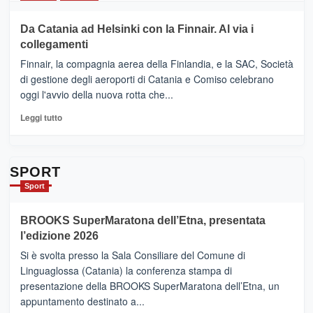
2026”.
più
Le
su
Da Catania ad Helsinki con la Finnair. Al via i
tappe
RANDAZZO
collegamenti
dell’enoturismo
–
sull’Etna
Ci
Finnair, la compagnia aerea della Finlandia, e la SAC, Società
siamo
di gestione degli aeroporti di Catania e Comiso celebrano
quasi….
oggi l'avvio della nuova rotta che...
pronti
per
Leggi
Leggi tutto
Contrade
di
dell’Etna
più
su
Da
SPORT
Catania
Sport
ad
Helsinki
BROOKS SuperMaratona dell’Etna, presentata
con
la
l’edizione 2026
Finnair.
Si è svolta presso la Sala Consiliare del Comune di
Al
Linguaglossa (Catania) la conferenza stampa di
via
presentazione della BROOKS SuperMaratona dell’Etna, un
i
appuntamento destinato a...
collegamenti