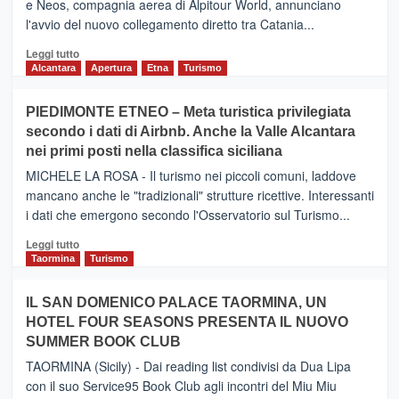
e Neos, compagnia aerea di Alpitour World, annunciano
l'avvio del nuovo collegamento diretto tra Catania...
Leggi
Leggi tutto
di
Alcantara
Apertura
Etna
Turismo
più
su
PIEDIMONTE ETNEO – Meta turistica privilegiata
CATANIA
secondo i dati di Airbnb. Anche la Valle Alcantara
–
nei primi posti nella classifica siciliana
Inaugurato
il
MICHELE LA ROSA - Il turismo nei piccoli comuni, laddove
nuovo
mancano anche le "tradizionali" strutture ricettive. Interessanti
collegamento
i dati che emergono secondo l'Osservatorio sul Turismo...
tra
Catania
Leggi
Leggi tutto
e
di
Taormina
Turismo
Zanzibar
più
operato
su
IL SAN DOMENICO PALACE TAORMINA, UN
da
PIEDIMONTE
Neos
HOTEL FOUR SEASONS PRESENTA IL NUOVO
ETNEO
SUMMER BOOK CLUB
–
Meta
TAORMINA (Sicily) - Dai reading list condivisi da Dua Lipa
turistica
con il suo Service95 Book Club agli incontri del Miu Miu
privilegiata