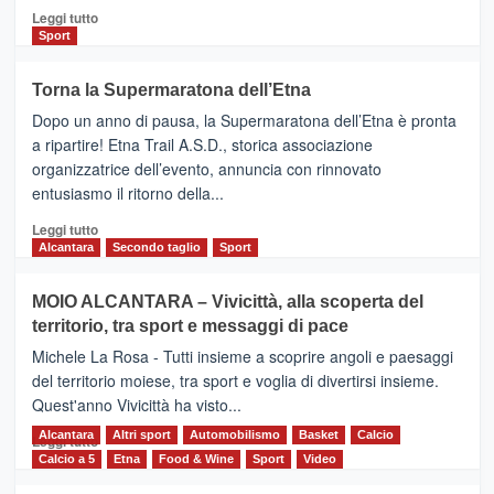
Leggi
Leggi tutto
di
Sport
più
su
Torna la Supermaratona dell’Etna
BROOKS
Dopo un anno di pausa, la Supermaratona dell’Etna è pronta
SuperMaratona
dell’Etna,
a ripartire! Etna Trail A.S.D., storica associazione
presentata
organizzatrice dell’evento, annuncia con rinnovato
l’edizione
entusiasmo il ritorno della...
2026
Leggi
Leggi tutto
di
Alcantara
Secondo taglio
Sport
più
su
MOIO ALCANTARA – Vivicittà, alla scoperta del
Torna
territorio, tra sport e messaggi di pace
la
Supermaratona
Michele La Rosa - Tutti insieme a scoprire angoli e paesaggi
dell’Etna
del territorio moiese, tra sport e voglia di divertirsi insieme.
Quest'anno Vivicittà ha visto...
Alcantara
Leggi
Altri sport
Automobilismo
Basket
Calcio
Leggi tutto
di
Calcio a 5
Etna
Food & Wine
Sport
Video
più