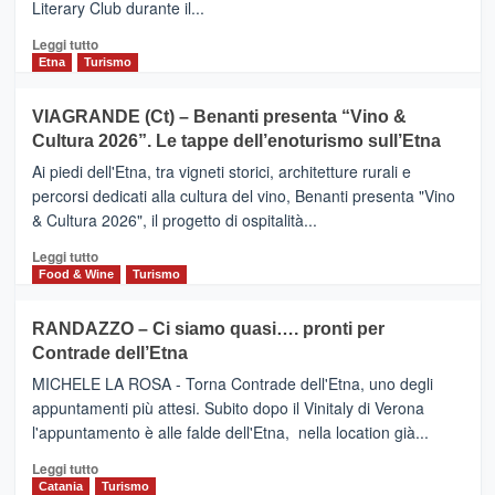
Literary Club durante il...
secondo
i
Leggi
Leggi tutto
dati
di
Etna
Turismo
di
più
Airbnb.
su
VIAGRANDE (Ct) – Benanti presenta “Vino &
Anche
IL
la
Cultura 2026”. Le tappe dell’enoturismo sull’Etna
SAN
Valle
DOMENICO
Ai piedi dell'Etna, tra vigneti storici, architetture rurali e
Alcantara
PALACE
percorsi dedicati alla cultura del vino, Benanti presenta "Vino
nei
TAORMINA,
& Cultura 2026", il progetto di ospitalità...
primi
UN
posti
HOTEL
Leggi
Leggi tutto
nella
FOUR
di
Food & Wine
Turismo
classifica
SEASONS
più
siciliana
PRESENTA
su
RANDAZZO – Ci siamo quasi…. pronti per
IL
VIAGRANDE
Contrade dell’Etna
NUOVO
(Ct)
SUMMER
–
MICHELE LA ROSA - Torna Contrade dell'Etna, uno degli
BOOK
Benanti
appuntamenti più attesi. Subito dopo il Vinitaly di Verona
CLUB
presenta
l'appuntamento è alle falde dell'Etna, nella location già...
“Vino
&
Leggi
Leggi tutto
Cultura
di
Catania
Turismo