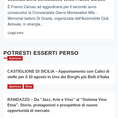
(Palermo)
e
–
È Franco Caruso ad aggiudicarsi per il secondo anno
vicoli
“E
consecutivo la Cronoscalata Giarre Montesalice Milo -
medievali
adesso
Memorial Isidoro Di Grazia, organizzata dall'Automobile Club
Pasta
Acireale, in sinergia...
–
La
Leggi
Leggi tutto
Sicilia
di
al
più
Dente”,
su
l’
Cronoscalata
POTRESTI ESSERTI PERSO
evento
Giarre
Apertura
per
Montesalice
promuovere
Milo:
la
CASTIGLIONE DI SICILIA – Appuntamento con Calici di
per
filiera
stelle per il 10 agosto in Uno dei Borghi più Belli d’Italia
il
del
secondo
grano
anno
Apertura
Etna
duro
consecutivo
siciliano
vince
RANDAZZO – Da “Jazz, Arte e Vino” al “Sistema Vino
Franco
Etna”. Storie, protagonisti e prospettive di nuove
Caruso
opportunità di mercato