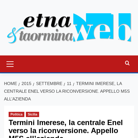
Vai
al
contenuto
Menu
principale
HOME
2015
SETTEMBRE
11
TERMINI IMERESE, LA
CENTRALE ENEL VERSO LA RICONVERSIONE. APPELLO M5S
ALL’AZIENDA
Politica
Sicilia
Termini Imerese, la centrale Enel
verso la riconversione. Appello