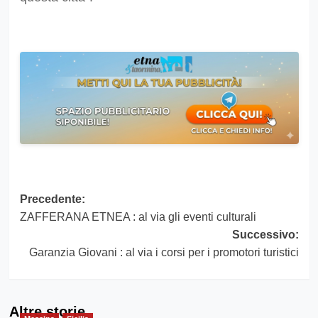
Navigazione
Precedente:
ZAFFERANA ETNEA : al via gli eventi culturali
articolo
Successivo:
Garanzia Giovani : al via i corsi per i promotori turistici
Altre storie