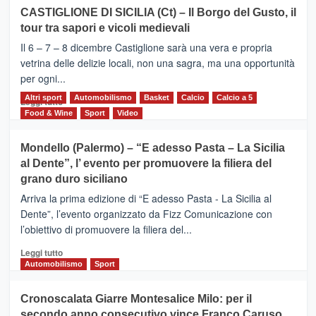
su
CASTIGLIONE DI SICILIA (Ct) – Il Borgo del Gusto, il
MOIO
tour tra sapori e vicoli medievali
ALCANTARA
–
Il 6 – 7 – 8 dicembre Castiglione sarà una vera e propria
Vivicittà,
vetrina delle delizie locali, non una sagra, ma una opportunità
alla
per ogni...
scoperta
del
Altri sport
Leggi
Automobilismo
Basket
Calcio
Calcio a 5
Leggi tutto
territorio,
di
Food & Wine
Sport
Video
tra
più
sport
su
Mondello (Palermo) – “E adesso Pasta – La Sicilia
e
CASTIGLIONE
al Dente”, l’ evento per promuovere la filiera del
messaggi
DI
di
grano duro siciliano
SICILIA
pace
(Ct)
Arriva la prima edizione di “E adesso Pasta - La Sicilia al
–
Dente”, l’evento organizzato da Fizz Comunicazione con
Il
l’obiettivo di promuovere la filiera del...
Borgo
del
Leggi
Leggi tutto
Gusto,
di
Automobilismo
Sport
il
più
tour
su
Cronoscalata Giarre Montesalice Milo: per il
tra
Mondello
sapori
secondo anno consecutivo vince Franco Caruso