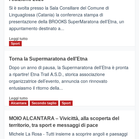
Finnair.
Si è svolta presso la Sala Consiliare del Comune di
Al
Linguaglossa (Catania) la conferenza stampa di
via
presentazione della BROOKS SuperMaratona dell’Etna, un
i
appuntamento destinato a...
collegamenti
Leggi
Leggi tutto
di
Sport
più
su
Torna la Supermaratona dell’Etna
BROOKS
Dopo un anno di pausa, la Supermaratona dell’Etna è pronta
SuperMaratona
dell’Etna,
a ripartire! Etna Trail A.S.D., storica associazione
presentata
organizzatrice dell’evento, annuncia con rinnovato
l’edizione
entusiasmo il ritorno della...
2026
Leggi
Leggi tutto
di
Alcantara
Secondo taglio
Sport
più
su
MOIO ALCANTARA – Vivicittà, alla scoperta del
Torna
territorio, tra sport e messaggi di pace
la
Supermaratona
Michele La Rosa - Tutti insieme a scoprire angoli e paesaggi
dell’Etna