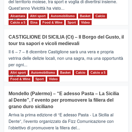
del territorio moiese, tra sport e voglia di divertirsi insieme.
Quest'anno Vivicittà ha visto...
Alcantara
Leggi
Altri sport
Automobilismo
Basket
Calcio
Leggi tutto
di
Calcio a 5
Etna
Food & Wine
Sport
Video
più
su
CASTIGLIONE DI SICILIA (Ct) – Il Borgo del Gusto, il
MOIO
tour tra sapori e vicoli medievali
ALCANTARA
–
Il 6 – 7 – 8 dicembre Castiglione sarà una vera e propria
Vivicittà,
vetrina delle delizie locali, non una sagra, ma una opportunità
alla
per ogni...
scoperta
del
Altri sport
Leggi
Automobilismo
Basket
Calcio
Calcio a 5
Leggi tutto
territorio,
di
Food & Wine
Sport
Video
tra
più
sport
su
Mondello (Palermo) – “E adesso Pasta – La Sicilia
e
CASTIGLIONE
al Dente”, l’ evento per promuovere la filiera del
messaggi
DI
di
grano duro siciliano
SICILIA
pace
(Ct)
Arriva la prima edizione di “E adesso Pasta - La Sicilia al
–
Dente”, l’evento organizzato da Fizz Comunicazione con
Il
l’obiettivo di promuovere la filiera del...
Borgo