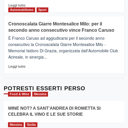
del
Leggi
Leggi tutto
Gusto,
di
Automobilismo
Sport
il
più
tour
su
Cronoscalata Giarre Montesalice Milo: per il
tra
Mondello
sapori
secondo anno consecutivo vince Franco Caruso
(Palermo)
e
–
È Franco Caruso ad aggiudicarsi per il secondo anno
vicoli
“E
consecutivo la Cronoscalata Giarre Montesalice Milo -
medievali
adesso
Memorial Isidoro Di Grazia, organizzata dall'Automobile Club
Pasta
Acireale, in sinergia...
–
La
Leggi
Leggi tutto
Sicilia
di
al
più
Dente”,
su
l’
Cronoscalata
POTRESTI ESSERTI PERSO
evento
Giarre
Food & Wine
Messina
per
Montesalice
promuovere
Milo:
la
WINE NOT? A SANT’ANDREA DI ROMETTA SI
per
filiera
CELEBRA IL VINO E LE SUE STORIE
il
del
secondo
grano
anno
Messina
Sicilia