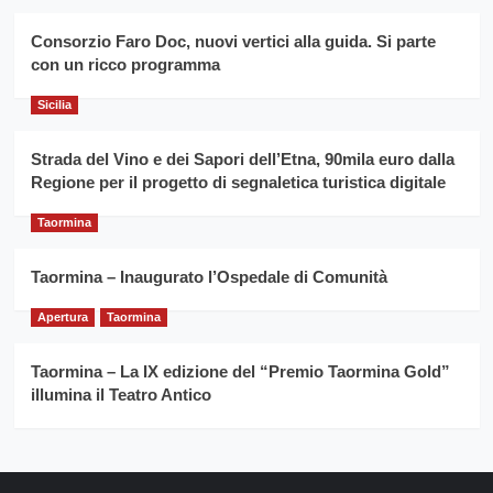
duro
consecutivo
siciliano
vince
Consorzio Faro Doc, nuovi vertici alla guida. Si parte
Franco
con un ricco programma
Caruso
Sicilia
Strada del Vino e dei Sapori dell’Etna, 90mila euro dalla
Regione per il progetto di segnaletica turistica digitale
Taormina
Taormina – Inaugurato l’Ospedale di Comunità
Apertura
Taormina
Taormina – La IX edizione del “Premio Taormina Gold”
illumina il Teatro Antico