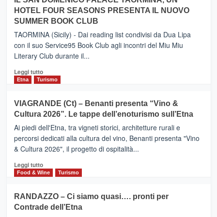
da
PIEDIMONTE
Neos
HOTEL FOUR SEASONS PRESENTA IL NUOVO
ETNEO
SUMMER BOOK CLUB
–
Meta
TAORMINA (Sicily) - Dai reading list condivisi da Dua Lipa
turistica
con il suo Service95 Book Club agli incontri del Miu Miu
privilegiata
Literary Club durante il...
secondo
i
Leggi
Leggi tutto
dati
di
Etna
Turismo
di
più
Airbnb.
su
VIAGRANDE (Ct) – Benanti presenta “Vino &
Anche
IL
la
Cultura 2026”. Le tappe dell’enoturismo sull’Etna
SAN
Valle
DOMENICO
Ai piedi dell'Etna, tra vigneti storici, architetture rurali e
Alcantara
PALACE
percorsi dedicati alla cultura del vino, Benanti presenta "Vino
nei
TAORMINA,
& Cultura 2026", il progetto di ospitalità...
primi
UN
posti
HOTEL
Leggi
Leggi tutto
nella
FOUR
di
Food & Wine
Turismo
classifica
SEASONS
più
siciliana
PRESENTA
su
RANDAZZO – Ci siamo quasi…. pronti per
IL
VIAGRANDE
Contrade dell’Etna
NUOVO
(Ct)