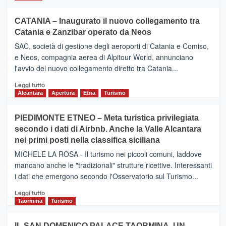
CATANIA – Inaugurato il nuovo collegamento tra
Catania e Zanzibar operato da Neos
SAC, società di gestione degli aeroporti di Catania e Comiso,
e Neos, compagnia aerea di Alpitour World, annunciano
l'avvio del nuovo collegamento diretto tra Catania...
Leggi
Leggi tutto
di
Alcantara
Apertura
Etna
Turismo
più
su
PIEDIMONTE ETNEO – Meta turistica privilegiata
CATANIA
secondo i dati di Airbnb. Anche la Valle Alcantara
–
nei primi posti nella classifica siciliana
Inaugurato
il
MICHELE LA ROSA - Il turismo nei piccoli comuni, laddove
nuovo
mancano anche le "tradizionali" strutture ricettive. Interessanti
collegamento
i dati che emergono secondo l'Osservatorio sul Turismo...
tra
Catania
Leggi
Leggi tutto
e
di
Taormina
Turismo
Zanzibar
più
operato
su
IL SAN DOMENICO PALACE TAORMINA, UN