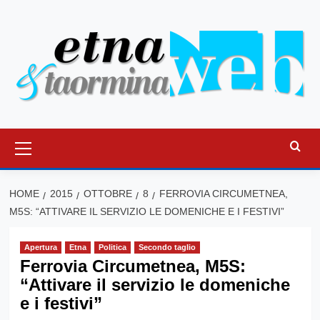
Vai
al
contenuto
Menu
principale
HOME
2015
OTTOBRE
8
FERROVIA CIRCUMETNEA,
M5S: “ATTIVARE IL SERVIZIO LE DOMENICHE E I FESTIVI”
Apertura
Etna
Politica
Secondo taglio
Ferrovia Circumetnea, M5S:
“Attivare il servizio le domeniche
e i festivi”