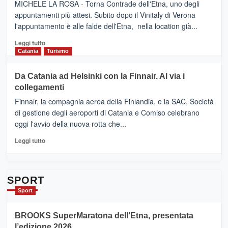
SUMMER
–
MICHELE LA ROSA - Torna Contrade dell'Etna, uno degli
BOOK
Benanti
appuntamenti più attesi. Subito dopo il Vinitaly di Verona
CLUB
presenta
l'appuntamento è alle falde dell'Etna, nella location già...
“Vino
&
Leggi
Leggi tutto
Cultura
di
Catania
Turismo
2026”.
più
Le
su
Da Catania ad Helsinki con la Finnair. Al via i
tappe
RANDAZZO
collegamenti
dell’enoturismo
–
sull’Etna
Ci
Finnair, la compagnia aerea della Finlandia, e la SAC, Società
siamo
di gestione degli aeroporti di Catania e Comiso celebrano
quasi….
oggi l'avvio della nuova rotta che...
pronti
per
Leggi
Leggi tutto
Contrade
di
dell’Etna
più
su
Da
SPORT
Catania
Sport
ad
Helsinki
BROOKS SuperMaratona dell’Etna, presentata
con
la
l’edizione 2026