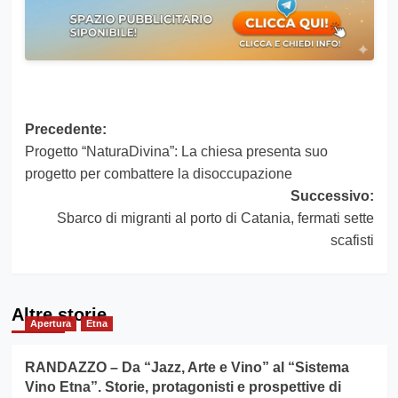
Navigazione
Precedente:
Progetto “NaturaDivina”: La chiesa presenta suo
articolo
progetto per combattere la disoccupazione
Successivo:
Sbarco di migranti al porto di Catania, fermati sette
scafisti
Altre storie
Apertura
Etna
RANDAZZO – Da “Jazz, Arte e Vino” al “Sistema
Vino Etna”. Storie, protagonisti e prospettive di