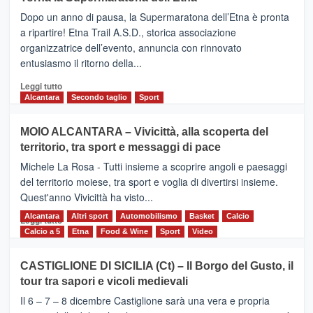
BROOKS
Dopo un anno di pausa, la Supermaratona dell’Etna è pronta
SuperMaratona
dell’Etna,
a ripartire! Etna Trail A.S.D., storica associazione
presentata
organizzatrice dell’evento, annuncia con rinnovato
l’edizione
entusiasmo il ritorno della...
2026
Leggi
Leggi tutto
di
Alcantara
Secondo taglio
Sport
più
su
MOIO ALCANTARA – Vivicittà, alla scoperta del
Torna
territorio, tra sport e messaggi di pace
la
Supermaratona
Michele La Rosa - Tutti insieme a scoprire angoli e paesaggi
dell’Etna
del territorio moiese, tra sport e voglia di divertirsi insieme.
Quest'anno Vivicittà ha visto...
Alcantara
Leggi
Altri sport
Automobilismo
Basket
Calcio
Leggi tutto
di
Calcio a 5
Etna
Food & Wine
Sport
Video
più
su
CASTIGLIONE DI SICILIA (Ct) – Il Borgo del Gusto, il
MOIO
tour tra sapori e vicoli medievali
ALCANTARA
–
Il 6 – 7 – 8 dicembre Castiglione sarà una vera e propria
Vivicittà,