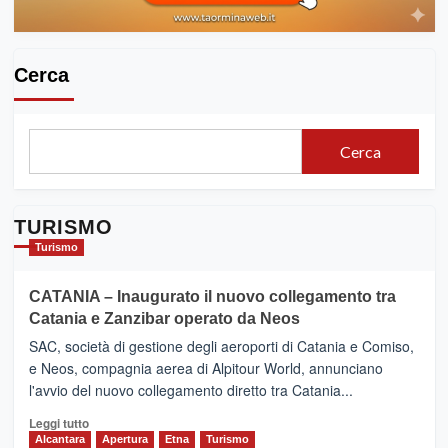
Cerca
Cerca
TURISMO
Turismo
CATANIA – Inaugurato il nuovo collegamento tra
Catania e Zanzibar operato da Neos
SAC, società di gestione degli aeroporti di Catania e Comiso,
e Neos, compagnia aerea di Alpitour World, annunciano
l'avvio del nuovo collegamento diretto tra Catania...
Leggi
Leggi tutto
di
Alcantara
Apertura
Etna
Turismo