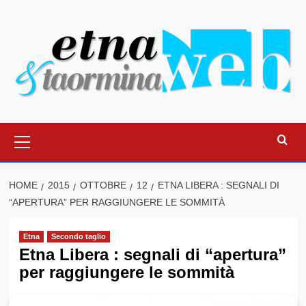
Vai
al
contenuto
Menu
principale
HOME
2015
OTTOBRE
12
ETNA LIBERA : SEGNALI DI
“APERTURA” PER RAGGIUNGERE LE SOMMITÀ
Etna
Secondo taglio
Etna Libera : segnali di “apertura”
per raggiungere le sommità