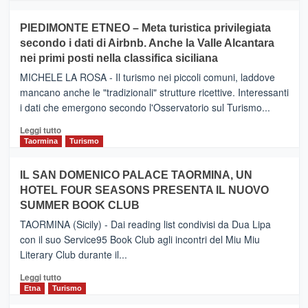
più
su
PIEDIMONTE ETNEO – Meta turistica privilegiata
CATANIA
secondo i dati di Airbnb. Anche la Valle Alcantara
–
nei primi posti nella classifica siciliana
Inaugurato
il
MICHELE LA ROSA - Il turismo nei piccoli comuni, laddove
nuovo
mancano anche le "tradizionali" strutture ricettive. Interessanti
collegamento
i dati che emergono secondo l'Osservatorio sul Turismo...
tra
Catania
Leggi
Leggi tutto
e
di
Taormina
Turismo
Zanzibar
più
operato
su
IL SAN DOMENICO PALACE TAORMINA, UN
da
PIEDIMONTE
Neos
HOTEL FOUR SEASONS PRESENTA IL NUOVO
ETNEO
SUMMER BOOK CLUB
–
Meta
TAORMINA (Sicily) - Dai reading list condivisi da Dua Lipa
turistica
con il suo Service95 Book Club agli incontri del Miu Miu
privilegiata
Literary Club durante il...
secondo
i
Leggi
Leggi tutto
dati
di
Etna
Turismo
di
più