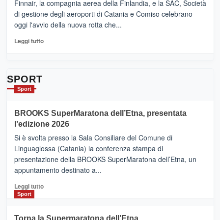
Ci
Finnair, la compagnia aerea della Finlandia, e la SAC, Società
siamo
di gestione degli aeroporti di Catania e Comiso celebrano
quasi….
oggi l'avvio della nuova rotta che...
pronti
per
Leggi
Leggi tutto
Contrade
di
dell’Etna
più
su
Da
SPORT
Catania
Sport
ad
Helsinki
BROOKS SuperMaratona dell’Etna, presentata
con
la
l’edizione 2026
Finnair.
Si è svolta presso la Sala Consiliare del Comune di
Al
Linguaglossa (Catania) la conferenza stampa di
via
presentazione della BROOKS SuperMaratona dell’Etna, un
i
appuntamento destinato a...
collegamenti
Leggi
Leggi tutto
di
Sport
più
su
Torna la Supermaratona dell’Etna