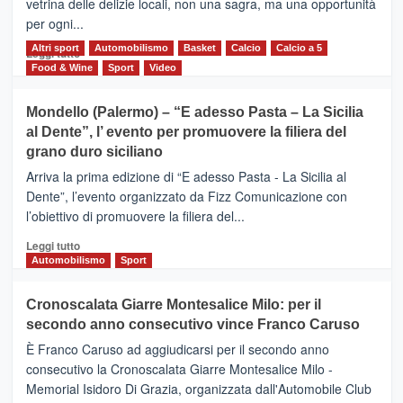
vetrina delle delizie locali, non una sagra, ma una opportunità
alla
per ogni...
scoperta
del
Altri sport
Leggi
Automobilismo
Basket
Calcio
Calcio a 5
Leggi tutto
territorio,
di
Food & Wine
Sport
Video
tra
più
sport
su
Mondello (Palermo) – “E adesso Pasta – La Sicilia
e
CASTIGLIONE
al Dente”, l’ evento per promuovere la filiera del
messaggi
DI
di
grano duro siciliano
SICILIA
pace
(Ct)
Arriva la prima edizione di “E adesso Pasta - La Sicilia al
–
Dente”, l’evento organizzato da Fizz Comunicazione con
Il
l’obiettivo di promuovere la filiera del...
Borgo
del
Leggi
Leggi tutto
Gusto,
di
Automobilismo
Sport
il
più
tour
su
Cronoscalata Giarre Montesalice Milo: per il
tra
Mondello
sapori
secondo anno consecutivo vince Franco Caruso
(Palermo)
e
–
È Franco Caruso ad aggiudicarsi per il secondo anno
vicoli
“E
consecutivo la Cronoscalata Giarre Montesalice Milo -
medievali
adesso
Memorial Isidoro Di Grazia, organizzata dall'Automobile Club
Pasta