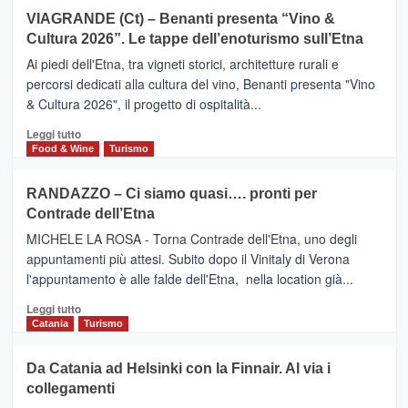
Airbnb.
su
VIAGRANDE (Ct) – Benanti presenta “Vino &
Anche
IL
la
Cultura 2026”. Le tappe dell’enoturismo sull’Etna
SAN
Valle
DOMENICO
Ai piedi dell'Etna, tra vigneti storici, architetture rurali e
Alcantara
PALACE
percorsi dedicati alla cultura del vino, Benanti presenta "Vino
nei
TAORMINA,
& Cultura 2026", il progetto di ospitalità...
primi
UN
posti
HOTEL
Leggi
Leggi tutto
nella
FOUR
di
Food & Wine
Turismo
classifica
SEASONS
più
siciliana
PRESENTA
su
RANDAZZO – Ci siamo quasi…. pronti per
IL
VIAGRANDE
Contrade dell’Etna
NUOVO
(Ct)
SUMMER
–
MICHELE LA ROSA - Torna Contrade dell'Etna, uno degli
BOOK
Benanti
appuntamenti più attesi. Subito dopo il Vinitaly di Verona
CLUB
presenta
l'appuntamento è alle falde dell'Etna, nella location già...
“Vino
&
Leggi
Leggi tutto
Cultura
di
Catania
Turismo
2026”.
più
Le
su
Da Catania ad Helsinki con la Finnair. Al via i
tappe
RANDAZZO
collegamenti
dell’enoturismo
–
sull’Etna