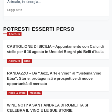
Acireale, in sinergia...
–
La
Leggi
Leggi tutto
Sicilia
di
al
più
Dente”,
su
l’
Cronoscalata
POTRESTI ESSERTI PERSO
evento
Giarre
Apertura
per
Montesalice
promuovere
Milo:
la
CASTIGLIONE DI SICILIA – Appuntamento con Calici di
per
filiera
stelle per il 10 agosto in Uno dei Borghi più Belli d’Italia
il
del
secondo
grano
anno
Apertura
Etna
duro
consecutivo
siciliano
vince
RANDAZZO – Da “Jazz, Arte e Vino” al “Sistema Vino
Franco
Etna”. Storie, protagonisti e prospettive di nuove
Caruso
opportunità di mercato
Food & Wine
Messina
WINE NOT? A SANT’ANDREA DI ROMETTA SI
CELEBRA IL VINO E LE SUE STORIE