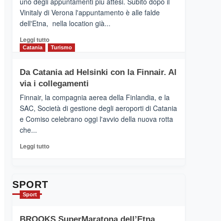
uno degli appuntamenti più attesi. Subito dopo il
presenta
Vinitaly di Verona l'appuntamento è alle falde
“Vino
dell'Etna, nella location già...
&
Cultura
Leggi
Leggi tutto
2026”.
di
Catania
Turismo
Le
più
tappe
su
Da Catania ad Helsinki con la Finnair. Al
dell’enoturismo
RANDAZZO
sull’Etna
via i collegamenti
–
Ci
Finnair, la compagnia aerea della Finlandia, e la
siamo
SAC, Società di gestione degli aeroporti di Catania
quasi….
e Comiso celebrano oggi l'avvio della nuova rotta
pronti
che...
per
Contrade
Leggi
Leggi tutto
dell’Etna
di
più
su
Da
SPORT
Catania
Sport
ad
Helsinki
BROOKS SuperMaratona dell’Etna,
con