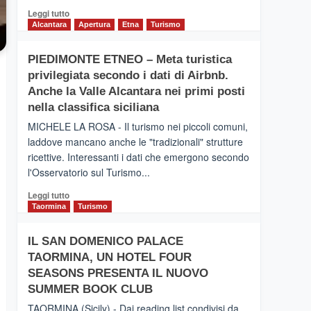
Leggi
Leggi tutto
di
Alcantara
Apertura
Etna
Turismo
più
su
PIEDIMONTE ETNEO – Meta turistica
CATANIA
privilegiata secondo i dati di Airbnb.
–
Inaugurato
Anche la Valle Alcantara nei primi posti
il
nella classifica siciliana
nuovo
MICHELE LA ROSA - Il turismo nei piccoli comuni,
collegamento
laddove mancano anche le "tradizionali" strutture
tra
ricettive. Interessanti i dati che emergono secondo
Catania
e
l'Osservatorio sul Turismo...
Zanzibar
Leggi
Leggi tutto
operato
di
Taormina
Turismo
da
più
Neos
su
IL SAN DOMENICO PALACE
PIEDIMONTE
TAORMINA, UN HOTEL FOUR
ETNEO
–
SEASONS PRESENTA IL NUOVO
Meta
SUMMER BOOK CLUB
turistica
TAORMINA (Sicily) - Dai reading list condivisi da