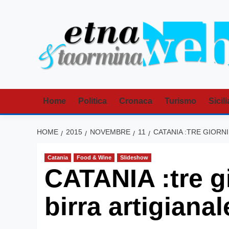
Vai
al
contenuto
Home
Politica
Cronaca
Turismo
Sicili
HOME
2015
NOVEMBRE
11
CATANIA :TRE GIORNI
Catania
Food & Wine
Slideshow
CATANIA :tre gi
birra artigianal