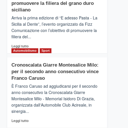
pace
SICILIA
promuovere la filiera del grano duro
(Ct)
siciliano
–
Arriva la prima edizione di “E adesso Pasta - La
Il
Sicilia al Dente”, l’evento organizzato da Fizz
Borgo
Comunicazione con l’obiettivo di promuovere la
del
Gusto,
filiera del...
il
Leggi
Leggi tutto
tour
di
Automobilismo
Sport
tra
più
sapori
su
e
Cronoscalata Giarre Montesalice Milo:
Mondello
vicoli
per il secondo anno consecutivo vince
(Palermo)
medievali
–
Franco Caruso
“E
È Franco Caruso ad aggiudicarsi per il secondo
adesso
anno consecutivo la Cronoscalata Giarre
Pasta
Montesalice Milo - Memorial Isidoro Di Grazia,
–
organizzata dall'Automobile Club Acireale, in
La
Sicilia
sinergia...
al
Leggi
Leggi tutto
Dente”,
di
l’