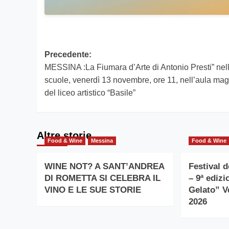
Navigazione
Precedente:
MESSINA :La Fiumara d’Arte di Antonio Presti” nel
articolo
scuole, venerdì 13 novembre, ore 11, nell’aula ma
del liceo artistico “Basile”
Altre storie
Food & Wine
Messina
Food & Wine
WINE NOT? A SANT’ANDREA
Festival 
DI ROMETTA SI CELEBRA IL
– 9ª ediz
VINO E LE SUE STORIE
Gelato” V
2026