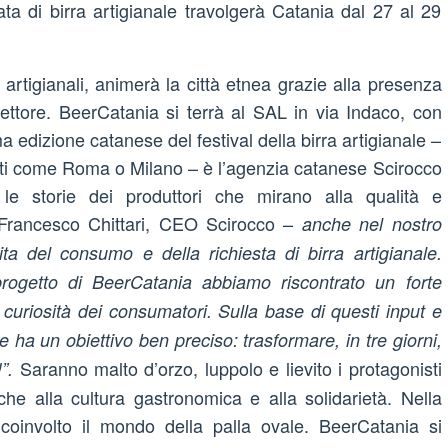
ta di birra artigianale travolgerà Catania dal 27 al 29
 artigianali, animerà la città etnea grazie alla presenza
l settore. BeerCatania si terrà al SAL in via Indaco, con
 edizione catanese del festival della birra artigianale –
arti come Roma o Milano – è l’agenzia catanese Scirocco
, le storie dei produttori che mirano alla qualità e
Francesco Chittari, CEO Scirocco –
anche nel nostro
cita del consumo e della richiesta di birra artigianale.
rogetto di BeerCatania abbiamo riscontrato un forte
curiosità dei consumatori. Sulla base di questi input e
he ha un obiettivo ben preciso: trasformare, in tre giorni,
Saranno malto d’orzo, luppolo e lievito i protagonisti
!”.
che alla cultura gastronomica e alla solidarietà. Nella
oinvolto il mondo della palla ovale. BeerCatania si