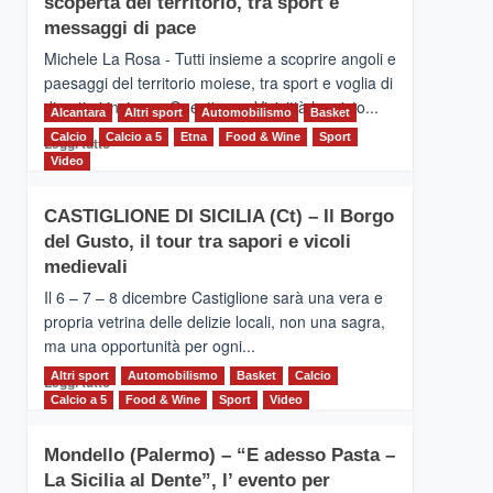
scoperta del territorio, tra sport e
la
Supermaratona
messaggi di pace
dell’Etna
Michele La Rosa - Tutti insieme a scoprire angoli e
paesaggi del territorio moiese, tra sport e voglia di
divertirsi insieme. Quest'anno Vivicittà ha visto...
Alcantara
Altri sport
Automobilismo
Basket
Calcio
Calcio a 5
Leggi
Etna
Food & Wine
Sport
Leggi tutto
di
Video
più
su
CASTIGLIONE DI SICILIA (Ct) – Il Borgo
MOIO
del Gusto, il tour tra sapori e vicoli
ALCANTARA
–
medievali
Vivicittà,
Il 6 – 7 – 8 dicembre Castiglione sarà una vera e
alla
propria vetrina delle delizie locali, non una sagra,
scoperta
ma una opportunità per ogni...
del
territorio,
Altri sport
Leggi
Automobilismo
Basket
Calcio
Leggi tutto
tra
di
Calcio a 5
Food & Wine
Sport
Video
sport
più
e
su
messaggi
Mondello (Palermo) – “E adesso Pasta –
CASTIGLIONE
di
La Sicilia al Dente”, l’ evento per
DI