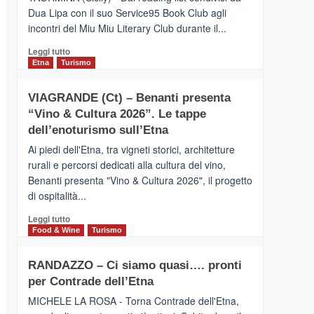
privilegiata
Dua Lipa con il suo Service95 Book Club agli
secondo
incontri del Miu Miu Literary Club durante il...
i
dati
Leggi
Leggi tutto
di
di
Etna
Turismo
Airbnb.
più
Anche
su
la
VIAGRANDE (Ct) – Benanti presenta
IL
Valle
“Vino & Cultura 2026”. Le tappe
SAN
Alcantara
DOMENICO
dell’enoturismo sull’Etna
nei
PALACE
primi
Ai piedi dell'Etna, tra vigneti storici, architetture
TAORMINA,
posti
rurali e percorsi dedicati alla cultura del vino,
UN
nella
Benanti presenta "Vino & Cultura 2026", il progetto
HOTEL
classifica
di ospitalità...
FOUR
siciliana
SEASONS
Leggi
Leggi tutto
PRESENTA
di
Food & Wine
Turismo
IL
più
NUOVO
su
SUMMER
RANDAZZO – Ci siamo quasi…. pronti
VIAGRANDE
BOOK
per Contrade dell’Etna
(Ct)
CLUB
–
MICHELE LA ROSA - Torna Contrade dell'Etna,
Benanti