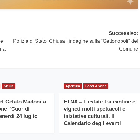
Successivo:
le
Polizia di Stato. Chiusa l’indagine sulla “Gettonopoli” del
gna
Comune
Sicilia
Apertura
Food & Wine
del Gelato Madonita
ETNA – L’estate tra cantine e
ione “Cuor di
vigneti molti spettacoli e
enerdì 24 luglio
iniziative culturali. Il
Calendario degli eventi