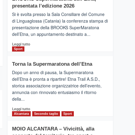
la
presentata l’edizione 2026
Finnair.
Si è svolta presso la Sala Consiliare del Comune
Al
di Linguaglossa (Catania) la conferenza stampa di
via
presentazione della BROOKS SuperMaratona
i
collegamenti
dell’Etna, un appuntamento destinato a...
Leggi
Leggi tutto
di
Sport
più
su
Torna la Supermaratona dell’Etna
BROOKS
SuperMaratona
Dopo un anno di pausa, la Supermaratona
dell’Etna,
dell’Etna è pronta a ripartire! Etna Trail A.S.D.,
presentata
storica associazione organizzatrice dell’evento,
l’edizione
annuncia con rinnovato entusiasmo il ritorno
2026
della...
Leggi
Leggi tutto
di
Alcantara
Secondo taglio
Sport
più
su
MOIO ALCANTARA – Vivicittà, alla
Torna