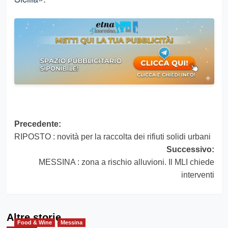
Navigazione
Precedente:
RIPOSTO : novità per la raccolta dei rifiuti solidi urbani
articolo
Successivo:
MESSINA : zona a rischio alluvioni. Il MLI chiede
interventi
Altre storie
Food & Wine
Messina