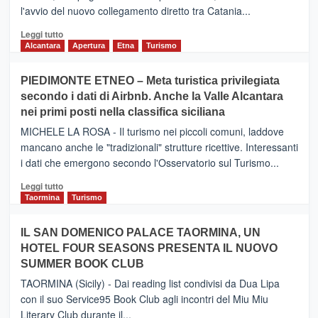
l'avvio del nuovo collegamento diretto tra Catania...
Leggi
Leggi tutto
di
Alcantara
Apertura
Etna
Turismo
più
su
PIEDIMONTE ETNEO – Meta turistica privilegiata
CATANIA
secondo i dati di Airbnb. Anche la Valle Alcantara
–
nei primi posti nella classifica siciliana
Inaugurato
il
MICHELE LA ROSA - Il turismo nei piccoli comuni, laddove
nuovo
mancano anche le "tradizionali" strutture ricettive. Interessanti
collegamento
i dati che emergono secondo l'Osservatorio sul Turismo...
tra
Catania
Leggi
Leggi tutto
e
di
Taormina
Turismo
Zanzibar
più
operato
su
IL SAN DOMENICO PALACE TAORMINA, UN
da
PIEDIMONTE
Neos
HOTEL FOUR SEASONS PRESENTA IL NUOVO
ETNEO
SUMMER BOOK CLUB
–
Meta
TAORMINA (Sicily) - Dai reading list condivisi da Dua Lipa
turistica
con il suo Service95 Book Club agli incontri del Miu Miu
privilegiata
Literary Club durante il...