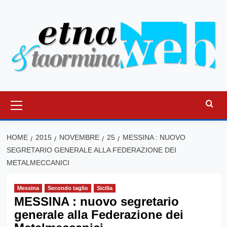
Vai
al
contenuto
Menu
principale
HOME
2015
NOVEMBRE
25
MESSINA : NUOVO
SEGRETARIO GENERALE ALLA FEDERAZIONE DEI
METALMECCANICI
Messina
Secondo taglio
Sicilia
MESSINA : nuovo segretario
generale alla Federazione dei