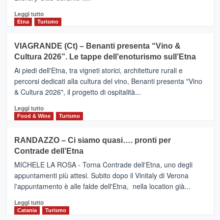
secondo
i
Leggi
Leggi tutto
dati
di
Etna
Turismo
di
più
Airbnb.
su
VIAGRANDE (Ct) – Benanti presenta “Vino &
Anche
IL
la
Cultura 2026”. Le tappe dell’enoturismo sull’Etna
SAN
Valle
DOMENICO
Ai piedi dell'Etna, tra vigneti storici, architetture rurali e
Alcantara
PALACE
percorsi dedicati alla cultura del vino, Benanti presenta "Vino
nei
TAORMINA,
& Cultura 2026", il progetto di ospitalità...
primi
UN
posti
HOTEL
Leggi
Leggi tutto
nella
FOUR
di
Food & Wine
Turismo
classifica
SEASONS
più
siciliana
PRESENTA
su
RANDAZZO – Ci siamo quasi…. pronti per
IL
VIAGRANDE
Contrade dell’Etna
NUOVO
(Ct)
SUMMER
–
MICHELE LA ROSA - Torna Contrade dell'Etna, uno degli
BOOK
Benanti
appuntamenti più attesi. Subito dopo il Vinitaly di Verona
CLUB
presenta
l'appuntamento è alle falde dell'Etna, nella location già...
“Vino
&
Leggi
Leggi tutto
Cultura
di
Catania
Turismo
2026”.
più