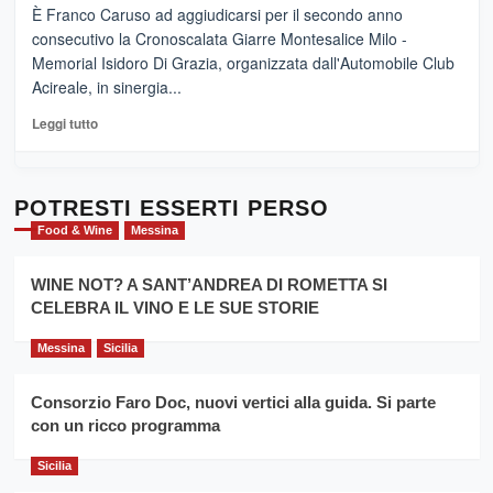
e
–
È Franco Caruso ad aggiudicarsi per il secondo anno
vicoli
“E
consecutivo la Cronoscalata Giarre Montesalice Milo -
medievali
adesso
Memorial Isidoro Di Grazia, organizzata dall'Automobile Club
Pasta
Acireale, in sinergia...
–
La
Leggi
Leggi tutto
Sicilia
di
al
più
Dente”,
su
l’
Cronoscalata
POTRESTI ESSERTI PERSO
evento
Giarre
Food & Wine
Messina
per
Montesalice
promuovere
Milo:
la
WINE NOT? A SANT’ANDREA DI ROMETTA SI
per
filiera
CELEBRA IL VINO E LE SUE STORIE
il
del
secondo
grano
anno
Messina
Sicilia
duro
consecutivo
siciliano
vince
Consorzio Faro Doc, nuovi vertici alla guida. Si parte
Franco
con un ricco programma
Caruso
Sicilia