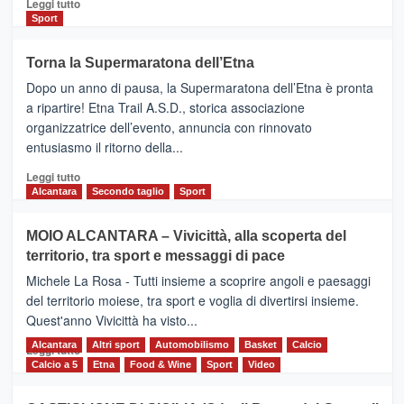
Leggi
Leggi tutto
di
Sport
più
su
Torna la Supermaratona dell’Etna
BROOKS
Dopo un anno di pausa, la Supermaratona dell’Etna è pronta
SuperMaratona
dell’Etna,
a ripartire! Etna Trail A.S.D., storica associazione
presentata
organizzatrice dell’evento, annuncia con rinnovato
l’edizione
entusiasmo il ritorno della...
2026
Leggi
Leggi tutto
di
Alcantara
Secondo taglio
Sport
più
su
MOIO ALCANTARA – Vivicittà, alla scoperta del
Torna
territorio, tra sport e messaggi di pace
la
Supermaratona
Michele La Rosa - Tutti insieme a scoprire angoli e paesaggi
dell’Etna
del territorio moiese, tra sport e voglia di divertirsi insieme.
Quest'anno Vivicittà ha visto...
Alcantara
Leggi
Altri sport
Automobilismo
Basket
Calcio
Leggi tutto
di
Calcio a 5
Etna
Food & Wine
Sport
Video
più
su