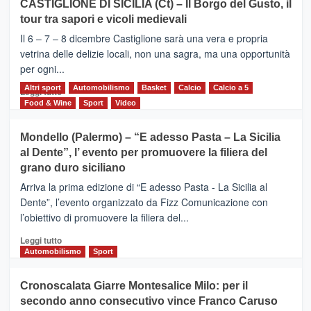
CASTIGLIONE DI SICILIA (Ct) – Il Borgo del Gusto, il
MOIO
tour tra sapori e vicoli medievali
ALCANTARA
–
Il 6 – 7 – 8 dicembre Castiglione sarà una vera e propria
Vivicittà,
vetrina delle delizie locali, non una sagra, ma una opportunità
alla
per ogni...
scoperta
del
Altri sport
Leggi
Automobilismo
Basket
Calcio
Calcio a 5
Leggi tutto
territorio,
di
Food & Wine
Sport
Video
tra
più
sport
su
Mondello (Palermo) – “E adesso Pasta – La Sicilia
e
CASTIGLIONE
al Dente”, l’ evento per promuovere la filiera del
messaggi
DI
di
grano duro siciliano
SICILIA
pace
(Ct)
Arriva la prima edizione di “E adesso Pasta - La Sicilia al
–
Dente”, l’evento organizzato da Fizz Comunicazione con
Il
l’obiettivo di promuovere la filiera del...
Borgo
del
Leggi
Leggi tutto
Gusto,
di
Automobilismo
Sport
il
più
tour
su
Cronoscalata Giarre Montesalice Milo: per il
tra
Mondello
sapori
secondo anno consecutivo vince Franco Caruso
(Palermo)