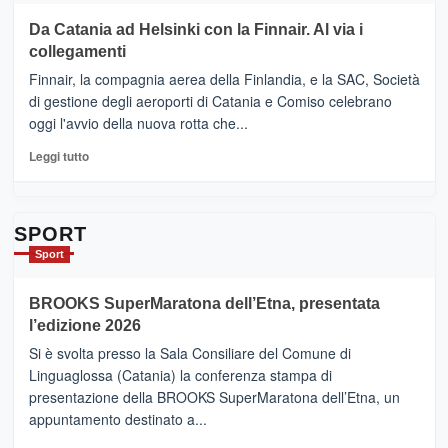
Le
su
Da Catania ad Helsinki con la Finnair. Al via i
tappe
RANDAZZO
collegamenti
dell’enoturismo
–
sull’Etna
Ci
Finnair, la compagnia aerea della Finlandia, e la SAC, Società
siamo
di gestione degli aeroporti di Catania e Comiso celebrano
quasi….
oggi l'avvio della nuova rotta che...
pronti
per
Leggi
Leggi tutto
Contrade
di
dell’Etna
più
su
Da
SPORT
Catania
Sport
ad
Helsinki
BROOKS SuperMaratona dell’Etna, presentata
con
la
l’edizione 2026
Finnair.
Si è svolta presso la Sala Consiliare del Comune di
Al
Linguaglossa (Catania) la conferenza stampa di
via
presentazione della BROOKS SuperMaratona dell’Etna, un
i
appuntamento destinato a...
collegamenti