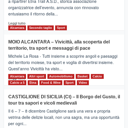
a ripartire! Etna Trail A.S.D., storica associazione
presentata
organizzatrice dell’evento, annuncia con rinnovato
l’edizione
entusiasmo il ritorno della...
2026
Leggi
Leggi tutto
di
Alcantara
Secondo taglio
Sport
più
su
MOIO ALCANTARA – Vivicittà, alla scoperta del
Torna
territorio, tra sport e messaggi di pace
la
Supermaratona
Michele La Rosa - Tutti insieme a scoprire angoli e paesaggi
dell’Etna
del territorio moiese, tra sport e voglia di divertirsi insieme.
Quest'anno Vivicittà ha visto...
Alcantara
Leggi
Altri sport
Automobilismo
Basket
Calcio
Leggi tutto
di
Calcio a 5
Etna
Food & Wine
Sport
Video
più
su
CASTIGLIONE DI SICILIA (Ct) – Il Borgo del Gusto, il
MOIO
tour tra sapori e vicoli medievali
ALCANTARA
–
Il 6 – 7 – 8 dicembre Castiglione sarà una vera e propria
Vivicittà,
vetrina delle delizie locali, non una sagra, ma una opportunità
alla
per ogni...
scoperta