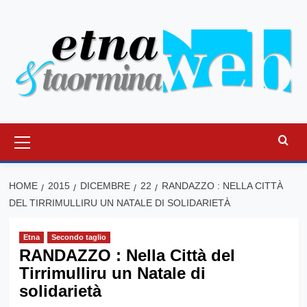
Vai
al
contenuto
Menu
principale
HOME
2015
DICEMBRE
22
RANDAZZO : NELLA CITTÀ
DEL TIRRIMULLIRU UN NATALE DI SOLIDARIETÀ
Etna
Secondo taglio
RANDAZZO : Nella Città del
Tirrimulliru un Natale di
solidarietà