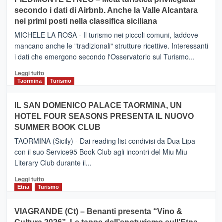
CATANIA
secondo i dati di Airbnb. Anche la Valle Alcantara
–
nei primi posti nella classifica siciliana
Inaugurato
il
MICHELE LA ROSA - Il turismo nei piccoli comuni, laddove
nuovo
mancano anche le "tradizionali" strutture ricettive. Interessanti
collegamento
i dati che emergono secondo l'Osservatorio sul Turismo...
tra
Catania
Leggi
Leggi tutto
e
di
Taormina
Turismo
Zanzibar
più
operato
su
IL SAN DOMENICO PALACE TAORMINA, UN
da
PIEDIMONTE
Neos
HOTEL FOUR SEASONS PRESENTA IL NUOVO
ETNEO
SUMMER BOOK CLUB
–
Meta
TAORMINA (Sicily) - Dai reading list condivisi da Dua Lipa
turistica
con il suo Service95 Book Club agli incontri del Miu Miu
privilegiata
Literary Club durante il...
secondo
i
Leggi
Leggi tutto
dati
di
Etna
Turismo
di
più
Airbnb.
su
VIAGRANDE (Ct) – Benanti presenta “Vino &
Anche
IL
la