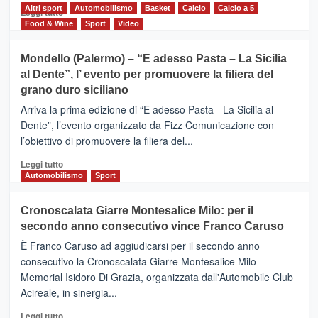
del
Altri sport
Leggi
Automobilismo
Basket
Calcio
Calcio a 5
Leggi tutto
territorio,
di
Food & Wine
Sport
Video
tra
più
sport
su
Mondello (Palermo) – “E adesso Pasta – La Sicilia
e
CASTIGLIONE
al Dente”, l’ evento per promuovere la filiera del
messaggi
DI
di
grano duro siciliano
SICILIA
pace
(Ct)
Arriva la prima edizione di “E adesso Pasta - La Sicilia al
–
Dente”, l’evento organizzato da Fizz Comunicazione con
Il
l’obiettivo di promuovere la filiera del...
Borgo
del
Leggi
Leggi tutto
Gusto,
di
Automobilismo
Sport
il
più
tour
su
Cronoscalata Giarre Montesalice Milo: per il
tra
Mondello
sapori
secondo anno consecutivo vince Franco Caruso
(Palermo)
e
–
È Franco Caruso ad aggiudicarsi per il secondo anno
vicoli
“E
consecutivo la Cronoscalata Giarre Montesalice Milo -
medievali
adesso
Memorial Isidoro Di Grazia, organizzata dall'Automobile Club
Pasta
Acireale, in sinergia...
–
La
Leggi
Leggi tutto