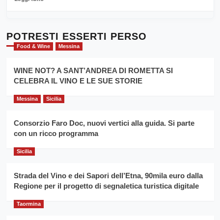
Sicilia
di
al
più
Dente”,
su
l’
Cronoscalata
POTRESTI ESSERTI PERSO
evento
Giarre
Food & Wine
Messina
per
Montesalice
promuovere
Milo:
la
WINE NOT? A SANT’ANDREA DI ROMETTA SI
per
filiera
CELEBRA IL VINO E LE SUE STORIE
il
del
secondo
grano
anno
Messina
Sicilia
duro
consecutivo
siciliano
vince
Consorzio Faro Doc, nuovi vertici alla guida. Si parte
Franco
con un ricco programma
Caruso
Sicilia
Strada del Vino e dei Sapori dell’Etna, 90mila euro dalla
Regione per il progetto di segnaletica turistica digitale
Taormina