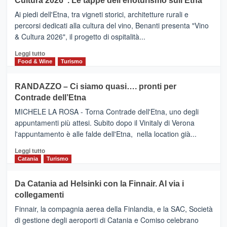
Cultura 2026”. Le tappe dell’enoturismo sull’Etna
SAN
Valle
DOMENICO
Ai piedi dell'Etna, tra vigneti storici, architetture rurali e
Alcantara
PALACE
percorsi dedicati alla cultura del vino, Benanti presenta "Vino
nei
TAORMINA,
& Cultura 2026", il progetto di ospitalità...
primi
UN
posti
HOTEL
Leggi
Leggi tutto
nella
FOUR
di
Food & Wine
Turismo
classifica
SEASONS
più
siciliana
PRESENTA
su
RANDAZZO – Ci siamo quasi…. pronti per
IL
VIAGRANDE
Contrade dell’Etna
NUOVO
(Ct)
SUMMER
–
MICHELE LA ROSA - Torna Contrade dell'Etna, uno degli
BOOK
Benanti
appuntamenti più attesi. Subito dopo il Vinitaly di Verona
CLUB
presenta
l'appuntamento è alle falde dell'Etna, nella location già...
“Vino
&
Leggi
Leggi tutto
Cultura
di
Catania
Turismo
2026”.
più
Le
su
Da Catania ad Helsinki con la Finnair. Al via i
tappe
RANDAZZO
collegamenti
dell’enoturismo
–
sull’Etna
Ci
Finnair, la compagnia aerea della Finlandia, e la SAC, Società
siamo
di gestione degli aeroporti di Catania e Comiso celebrano
quasi….