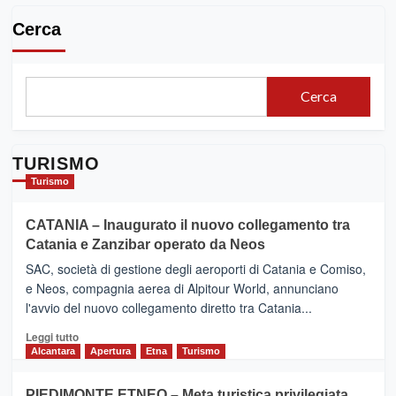
Cerca
Cerca
TURISMO
Turismo
CATANIA – Inaugurato il nuovo collegamento tra
Catania e Zanzibar operato da Neos
SAC, società di gestione degli aeroporti di Catania e Comiso,
e Neos, compagnia aerea di Alpitour World, annunciano
l'avvio del nuovo collegamento diretto tra Catania...
Leggi
Leggi tutto
di
Alcantara
Apertura
Etna
Turismo
più
su
PIEDIMONTE ETNEO – Meta turistica privilegiata