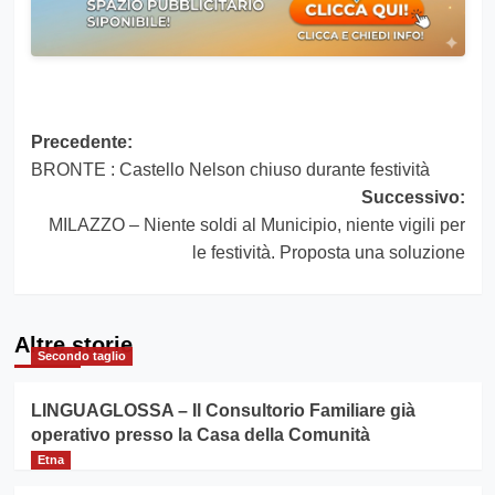
Navigazione
Precedente:
BRONTE : Castello Nelson chiuso durante festività
articolo
Successivo:
MILAZZO – Niente soldi al Municipio, niente vigili per
le festività. Proposta una soluzione
Altre storie
Secondo taglio
LINGUAGLOSSA – Il Consultorio Familiare già
operativo presso la Casa della Comunità
Etna