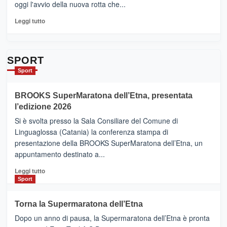
oggi l'avvio della nuova rotta che...
pronti
per
Leggi
Leggi tutto
Contrade
di
dell’Etna
più
su
Da
SPORT
Catania
Sport
ad
Helsinki
BROOKS SuperMaratona dell’Etna, presentata
con
la
l’edizione 2026
Finnair.
Si è svolta presso la Sala Consiliare del Comune di
Al
Linguaglossa (Catania) la conferenza stampa di
via
presentazione della BROOKS SuperMaratona dell’Etna, un
i
appuntamento destinato a...
collegamenti
Leggi
Leggi tutto
di
Sport
più
su
Torna la Supermaratona dell’Etna
BROOKS
Dopo un anno di pausa, la Supermaratona dell’Etna è pronta
SuperMaratona
dell’Etna,